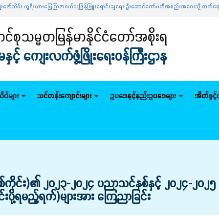
်သိမ်း ယူရီးယားမြေဩဇာဝယ်ယူဖြန့်ဖြူးရောင်းချရေး ဦးဆောင်ကော်မတီအစည်းအဝေးသို့ တက်ရောက်
...
်စုသမ္မတမြန်မာနိုင်ငံတော်အစိုးရ
င့် ကျေးလက်ဖွံ့ဖြိုးရေးဝန်ကြီးဌာန
ိပ်များ
သင်တန်းကျောင်းများ
ဥပဒေနှင့်နည်းဥပဒေများ
အိတ်ဖွင့
(စစ်ကိုင်း)၏ ၂၀၂၃-၂၀၂၄ ပညာသင်နှစ်နှင့် ၂၀၂၄-၂၀၂၅ 
းပို့ရမည့်ရက်)များအား ကြေညာခြင်း