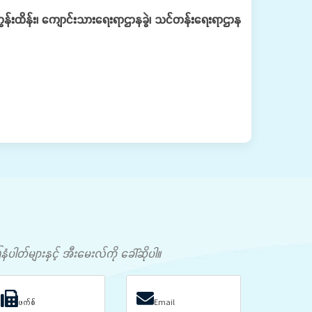
ွန်းထိန်း၊ ကျောင်းသားရေးရာဌာနခွဲ၊ သင်တန်းရေးရာဌာန
တ်များနှင့် အီးမေးလ်ကို ခေါ်ဆိုပါ။
ဖက်စ်
Email