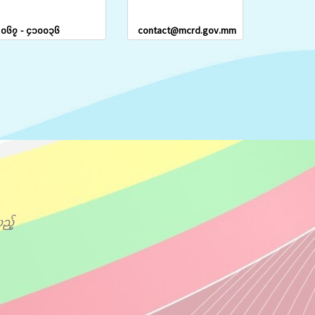
၀၆၇ - ၄၁၀၀၃၆
contact@mcrd.gov.mm
ည့်