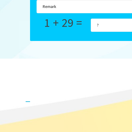
1 + 29 =