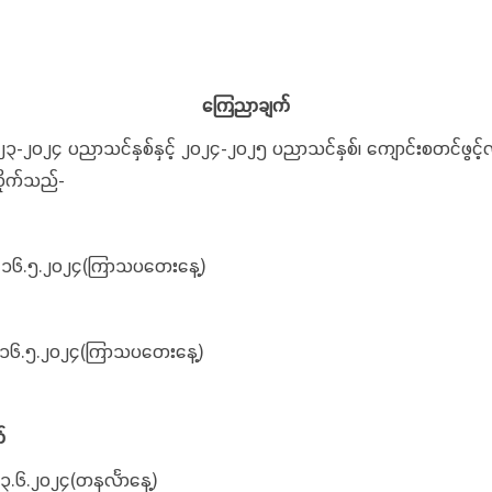
ကြေညာချက်
 ၂၀၂၃-၂၀၂၄ ပညာသင်နှစ်နှင့် ၂၀၂၄-၂၀၂၅ ပညာသင်နှစ်၊ ကျောင်းစတင်ဖွင့
ိုက်သည်-
၆.၅.၂၀၂၄(ကြာသပတေးနေ့)
၅.၂၀၂၄(ကြာသပတေးနေ့)
်
၀၂၄(တနင်္လာနေ့)