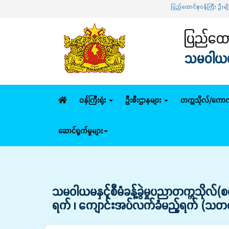
ပြည်ထောင်စုဝန်ကြီး ဦးမျိုးဇော
ပြည်ထောင
သမဝါယမနှ
ဝန်ကြီးရုံး
ဦးစီးဌာနများ
တက္ကသိုလ်/ကောလ
ဆောင်ရွက်မှုများ
သမဝါယမနှင့်စီမံခန့်ခွဲမှုပညာတက္ကသိုလ်
ရက် ၊ ကျောင်းအပ်လက်ခံမည့်ရက် (သတင်