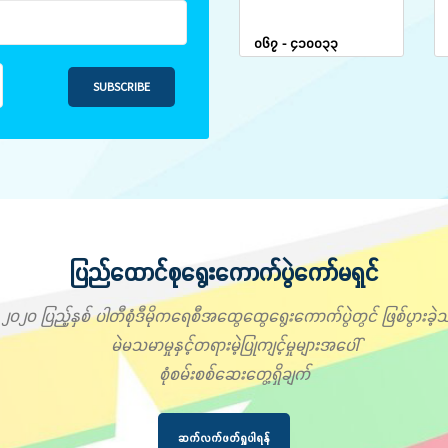
၀၆၇ - ၄၁၀၀၃၃
SUBSCRIBE
ပြည်ထောင်စုရွေးကောက်ပွဲကော်မရှင်
၂၀၂၀ ပြည့်နှစ် ပါတီစုံဒီမိုကရေစီအထွေထွေရွေးကောက်ပွဲတွင် ဖြစ်ပွားခဲ့သ
မဲမသမာမှုနှင့်တရားမဲ့ပြုကျင့်မှုများအပေါ်
စုံစမ်းစစ်ဆေးတွေ့ရှိချက်
ဆက်လက်ဖတ်ရှုပါရန်