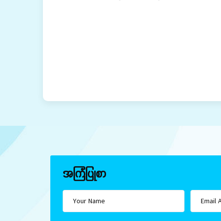
အကြံပြုစာ