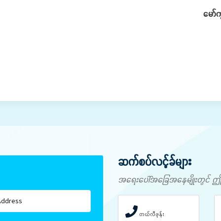
မော်က
ဆက်စပ်လင့်ခ်များ
အရေးပေါ်အခြေအနေမျိုးတွင် ဤနံပါ
တယ်လီဖုန်း