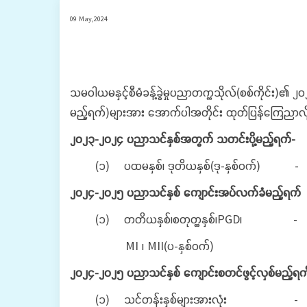
09 May,2024
သမဝါယမနှင့်စီမံခန့်ခွဲမှုပညာတက္ကသိုလ်(စစ်ကိုင်း)၏
မည့်ရက်)များအား အောက်ပါအတိုင်း ထုတ်ပြန်ကြေညာလ
၂၀၂၃-၂၀၂၄ ပညာသင်နှစ်အတွက် သတင်းပို့မည့်ရက်-
(၁) ပထမနှစ်၊ ဒုတိယနှစ်(ဒု-နှစ်ဝက်) - ၁
၂၀၂၄-၂၀၂၅ ပညာသင်နှစ် ကျောင်းအပ်လက်ခံမည့်ရက်
(၁) တတိယနှစ်၊စတုတ္ထနှစ်၊PGD၊ - ၁၆.
MI ၊ MII(ပ-နှစ်ဝက်)
၂၀၂၄-၂၀၂၅ ပညာသင်နှစ် ကျောင်းစတင်ဖွင့်လှစ်မည့်ရက
(၁) သင်တန်းနှစ်များအားလုံး - ၃.၆.၂