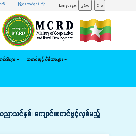
....
ပြည်ထောင်စုဝန်ကြီး ဦးမျိုးဇော်သိမ်း နေပြည်တော်ကောင်စီနယ်မြေအတွင်း သမဝါယမစနစ် စိုက်ပျိုးမ
Language :
မြန်မာ
|
Eng
်တင်ဒါများ
သတင်းနှင့် မီဒီယာများ
ပညာသင်နှစ်၊ ကျောင်းစတင်ဖွင့်လှစ်မည့်