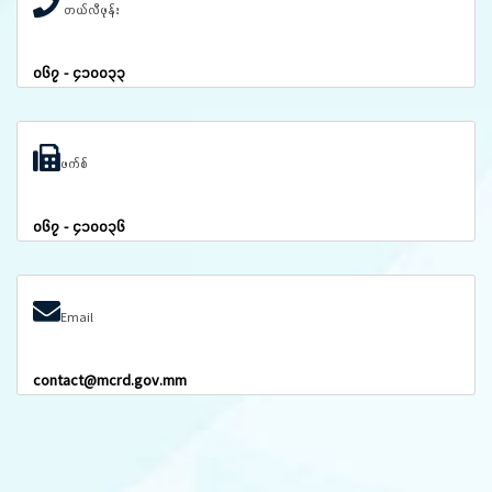
တယ်လီဖုန်း
၀၆၇ - ၄၁၀၀၃၃
ဖက်စ်
၀၆၇ - ၄၁၀၀၃၆
Email
contact@mcrd.gov.mm