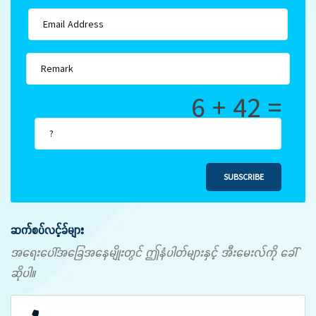
6 + 42 =
SUBSCRIBE
ဆက်စပ်လင့်ခ်များ
အရေးပေါ်အခြေအနေမျိုးတွင် ဤနံပါတ်များနှင့် အီးမေးလ်ကို ခေါ်
ဆိုပါ။