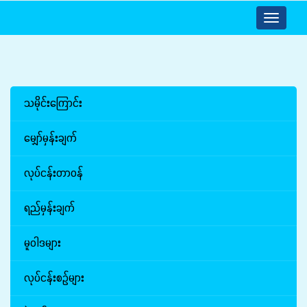
Toggle
navigatio
သမိုင်းကြောင်း
မျှော်မှန်းချက်
လုပ်ငန်းတာဝန်
ရည်မှန်းချက်
မူဝါဒများ
လုပ်ငန်းစဉ်များ