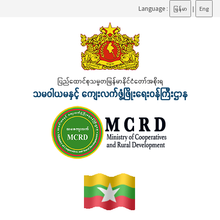
Language :
မြန်မာ
|
Eng
ပြည်ထောင်စုသမ္မတမြန်မာနိုင်ငံတော်အစိုးရ
သမဝါယမနှင့် ကျေးလက်ဖွံ့ဖြိုးရေးဝန်ကြီးဌာန