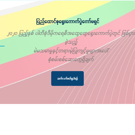
ပြည်ထောင်စုရွေးကောက်ပွဲကော်မရှင်
၂၀၂၀ ပြည့်နှစ် ပါတီစုံဒီမိုကရေစီအထွေထွေရွေးကောက်ပွဲတွင် ဖြစ်ပွား
ခဲ့သည့်
မဲမသမာမှုနှင့်တရားမဲ့ပြုကျင့်မှုများအပေါ်
စုံစမ်းစစ်ဆေးတွေ့ရှိချက်
ဆက်လက်ဖတ်ရှုပါရန်