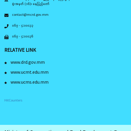
ရုံးအမှတ် (၁၆)၊ နေပြည်တော်
contact@mcrd.gov.mm
၀၆၇ - ၄၁၀၀၃၃
၀၆၇ - ၄၁၀၀၃၆
RELATIVE LINK
www.drd.gov.mm
www.ucmt.edu.mm
www.ucms.edu.mm
HitCounters