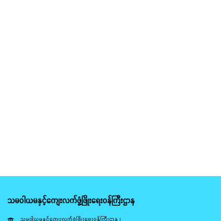
သမဝါယမနှင့်ကျေးလက်ဖွံ့ဖြိုးရေးဝန်ကြီးဌာန
သမဝါယမနှင့်ကျေးလက်ဖွံ့ဖြိုးရေးဝန်ကြီးဌာန ၊