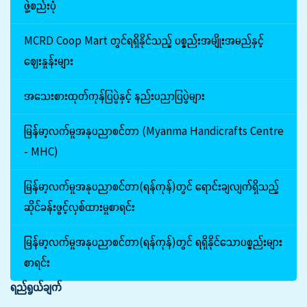
ဖွဲ့စည်းပုံ
MCRD Coop Mart တွင်ရရှိနိုင်သည့် ပစ္စည်းအမျိုးအမည်နှင့်
ဈေးနှုန်းများ
အသေးစားထုတ်ကုန်ပြပွဲနှင့် နည်းပညာပြပွဲများ
မြန်မာ့လက်မှုအနုပညာစင်တာ (Myanma Handicrafts Centre
- MHC)
မြန်မာ့လက်မှုအနုပညာစင်တာ(ရန်ကုန်)တွင် ရောင်းချလျက်ရှိသည့်
ဆိုင်ခန်းဖွင့်လှစ်ထားမှုစာရင်း
မြန်မာ့လက်မှုအနုပညာစင်တာ(ရန်ကုန်)တွင် ရရှိနိုင်သောပစ္စည်းများ
စာရင်း
ရည်ရွယ်ချက်