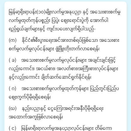
မြန်မာ့ရိုးရာပန်း(၁၀)မျိုးလက်မှုအနုပညာ နှင့် အသေးစားစက်မှု
လက်မှုထုတ်ကုန်ပစ္စည်း ပြပွဲ၊ ဈေးရောင်းပွဲကို အောက်ပါ
ရည်ရွယ်ချက်များနှင့် ကျင်းပပေးလျက်ရှိပါသည်-
(က) နိုင်ငံ၏စီးပွားရေးအင်အားတစ်ရပ်ဖြစ်သော အသေးစား
စက်မှုလက်မှုလုပ်ငန်းများ ဖွံ့ဖြိုးတိုးတက်လာစေရန်၊
( ခ) အသေးစားစက်မှုလက်မှုလုပ်ငန်းများ အချင်းချင်းဖြင့်
လည်းကောင်း၊ အငယ်စား၊ အလတ်စား၊အကြီးစားလုပ်ငန်းများ
နှင့်လည်းကောင်း ချိတ်ဆက်ဆောင်ရွက်နိုင်ရန်၊
( ဂ) အသေးစားစက်မှုလက်မှုထုတ်ကုန်များ ပြည်တွင်းပြည်ပ
ဈေးကွက်ပိုမိုရရှိစေရန်၊
(ဃ) နည်းပညာနှင့် ငွေကြေးအရင်းအနှီးပိုမိုရရှိရေး
အထောက်အကူဖြစ်လာစေရန်၊
( င) မြန်မာရိုးရာလက်မှုအနုပညာလုပ်ငန်းများ တိမ်ကော