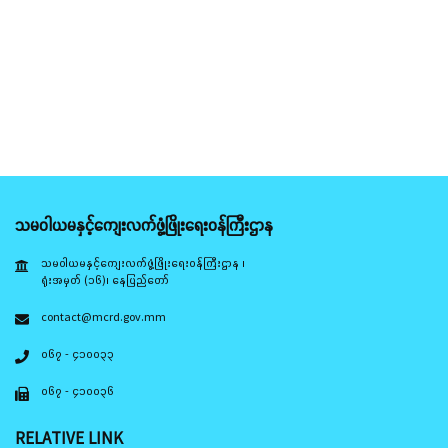
သမဝါယမနှင့်ကျေးလက်ဖွံ့ဖြိုးရေးဝန်ကြီးဌာန
သမဝါယမနှင့်ကျေးလက်ဖွံ့ဖြိုးရေးဝန်ကြီးဌာန ၊
ရုံးအမှတ် (၁၆)၊ နေပြည်တော်
contact@mcrd.gov.mm
၀၆၇ - ၄၁၀၀၃၃
၀၆၇ - ၄၁၀၀၃၆
RELATIVE LINK