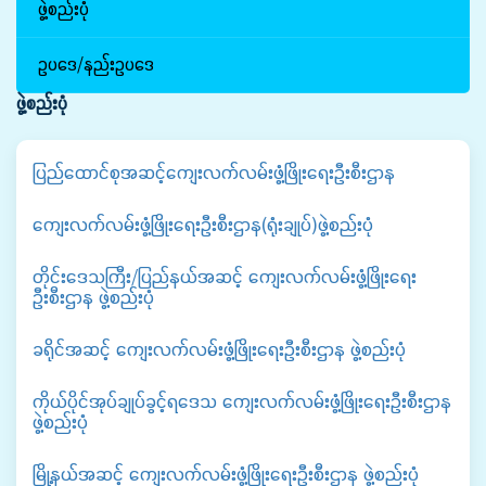
ဖွဲ့စည်းပုံ
ဥပဒေ/နည်းဥပဒေ
ဖွဲ့စည်းပုံ
ပြည်ထောင်စုအဆင့်ကျေးလက်လမ်းဖွံ့ဖြိုးရေးဦးစီးဌာန
ကျေးလက်လမ်းဖွံ့ဖြိုးရေးဦးစီးဌာန(ရုံးချုပ်)ဖွဲ့စည်းပုံ
တိုင်းဒေသကြီး/ပြည်နယ်အဆင့် ကျေးလက်လမ်းဖွံ့ဖြိုးရေး
ဦးစီးဌာန ဖွဲ့စည်းပုံ
ခရိုင်အဆင့် ကျေးလက်လမ်းဖွံ့ဖြိုးရေးဦးစီးဌာန ဖွဲ့စည်းပုံ
ကိုယ်ပိုင်အုပ်ချုပ်ခွင့်ရဒေသ ကျေးလက်လမ်းဖွံ့ဖြိုးရေးဦးစီးဌာန
ဖွဲ့စည်းပုံ
မြို့နယ်အဆင့် ကျေးလက်လမ်းဖွံ့ဖြိုးရေးဦးစီးဌာန ဖွဲ့စည်းပုံ