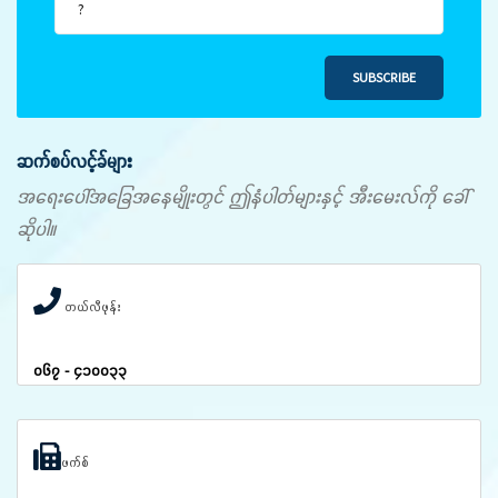
SUBSCRIBE
ဆက်စပ်လင့်ခ်များ
အရေးပေါ်အခြေအနေမျိုးတွင် ဤနံပါတ်များနှင့် အီးမေးလ်ကို ခေါ်
ဆိုပါ။
တယ်လီဖုန်း
၀၆၇ - ၄၁၀၀၃၃
ဖက်စ်