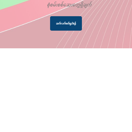
စုံစမ်းစစ်ဆေးတွေ့ရှိချက်
ဆက်လက်ဖတ်ရှုပါရန်