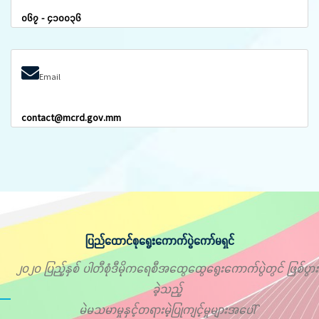
၀၆၇ - ၄၁၀၀၃၆
Email
contact@mcrd.gov.mm
ပြည်ထောင်စုရွေးကောက်ပွဲကော်မရှင်
၂၀၂၀ ပြည့်နှစ် ပါတီစုံဒီမိုကရေစီအထွေထွေရွေးကောက်ပွဲတွင် ဖြစ်ပွား
ခဲ့သည့်
မဲမသမာမှုနှင့်တရားမဲ့ပြုကျင့်မှုများအပေါ်