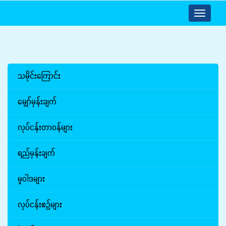
Toggle
navigatio
သမိုင်းကြောင်း
မျှော်မှန်းချက်
လုပ်ငန်းတာဝန်များ
ရည်မှန်းချက်
မူဝါဒများ
လုပ်ငန်းစဉ်များ