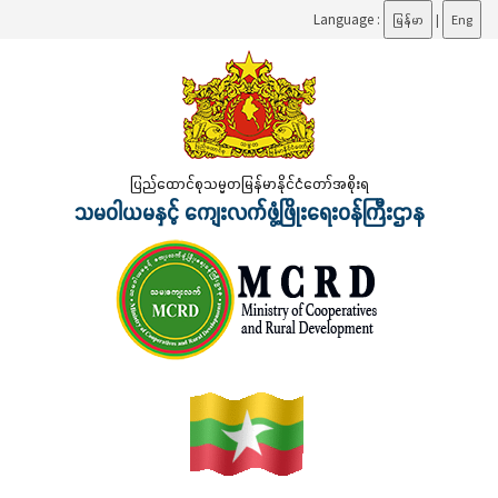
Language :
မြန်မာ
|
Eng
ပြည်ထောင်စုသမ္မတမြန်မာနိုင်ငံတော်အစိုးရ
သမဝါယမနှင့် ကျေးလက်ဖွံ့ဖြိုးရေးဝန်ကြီးဌာန