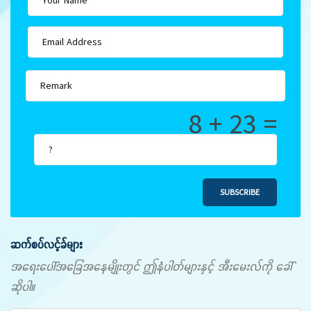
8 + 23 =
SUBSCRIBE
ဆက်စပ်လင့်ခ်များ
အရေးပေါ်အခြေအနေမျိုးတွင် ဤနံပါတ်များနှင့် အီးမေးလ်ကို ခေါ်
ဆိုပါ။