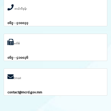
တယ်လီဖုန်း
၀၆၇ - ၄၁၀၀၃၃
ဖက်စ်
၀၆၇ - ၄၁၀၀၃၆
Email
contact@mcrd.gov.mm