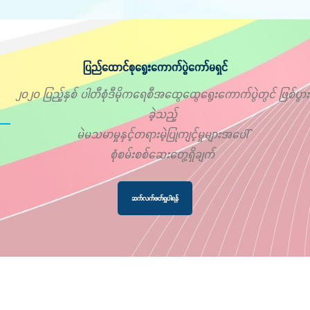
ပြည်ထောင်စုရွေးကောက်ပွဲကော်မရှင်
၂၀၂၀ ပြည့်နှစ် ပါတီစုံဒီမိုကရေစီအထွေထွေရွေးကောက်ပွဲတွင် ဖြစ်ပွား
ခဲ့သည့်
မဲမသမာမှုနှင့်တရားမဲ့ပြုကျင့်မှုများအပေါ်
စုံစမ်းစစ်ဆေးတွေ့ရှိချက်
ဆက်လက်ဖတ်ရှုပါရန်