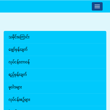
Toggle
navigatio
သမိုင်းကြောင်း
မျှော်မှန်းချက်
လုပ်ငန်းတာဝန်
ရည်မှန်းချက်
မူဝါဒများ
လုပ်ငန်းစဉ်များ