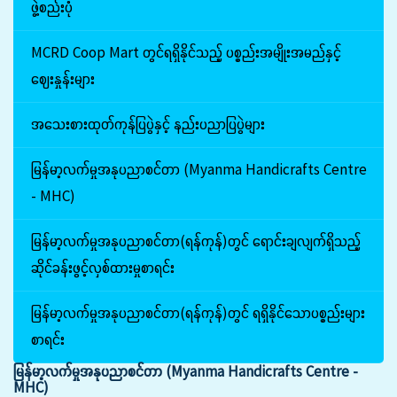
ဖွဲ့စည်းပုံ
MCRD Coop Mart တွင်ရရှိနိုင်သည့် ပစ္စည်းအမျိုးအမည်နှင့်
ဈေးနှုန်းများ
အသေးစားထုတ်ကုန်ပြပွဲနှင့် နည်းပညာပြပွဲများ
မြန်မာ့လက်မှုအနုပညာစင်တာ (Myanma Handicrafts Centre
- MHC)
မြန်မာ့လက်မှုအနုပညာစင်တာ(ရန်ကုန်)တွင် ရောင်းချလျက်ရှိသည့်
ဆိုင်ခန်းဖွင့်လှစ်ထားမှုစာရင်း
မြန်မာ့လက်မှုအနုပညာစင်တာ(ရန်ကုန်)တွင် ရရှိနိုင်သောပစ္စည်းများ
စာရင်း
မြန်မာ့လက်မှုအနုပညာစင်တာ (Myanma Handicrafts Centre -
MHC)