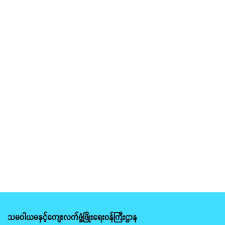
သမဝါယမနှင့်ကျေးလက်ဖွံ့ဖြိုးရေးဝန်ကြီးဌာန