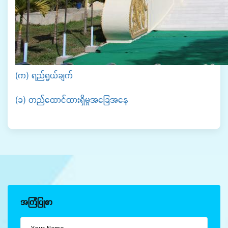
(က) ရည်ရွယ်ချက်
(ခ) တည်ထောင်ထားရှိမှုအခြေအနေ
အကြံပြုစာ