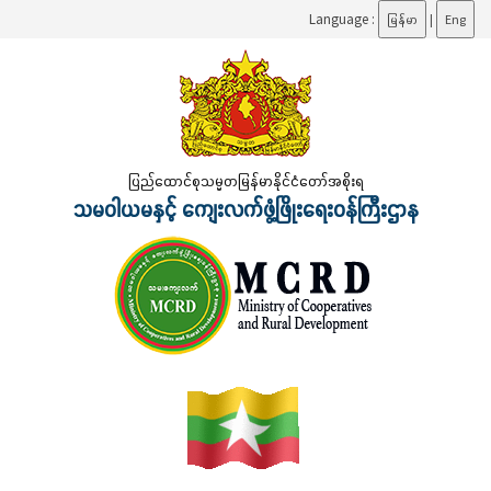
Language :
မြန်မာ
|
Eng
ပြည်ထောင်စုသမ္မတမြန်မာနိုင်ငံတော်အစိုးရ
သမဝါယမနှင့် ကျေးလက်ဖွံ့ဖြိုးရေးဝန်ကြီးဌာန