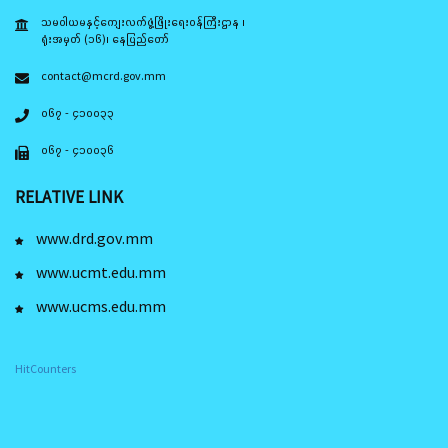
သမဝါယမနှင့်ကျေးလက်ဖွံ့ဖြိုးရေးဝန်ကြီးဌာန ၊
ရုံးအမှတ် (၁၆)၊ နေပြည်တော်
contact@mcrd.gov.mm
၀၆၇ - ၄၁၀၀၃၃
၀၆၇ - ၄၁၀၀၃၆
RELATIVE LINK
www.drd.gov.mm
www.ucmt.edu.mm
www.ucms.edu.mm
HitCounters