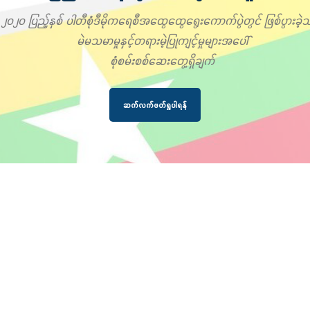
၂၀၂၀ ပြည့်နှစ် ပါတီစုံဒီမိုကရေစီအထွေထွေရွေးကောက်ပွဲတွင် ဖြစ်ပွားခဲ့သ
မဲမသမာမှုနှင့်တရားမဲ့ပြုကျင့်မှုများအပေါ်
စုံစမ်းစစ်ဆေးတွေ့ရှိချက်
ဆက်လက်ဖတ်ရှုပါရန်