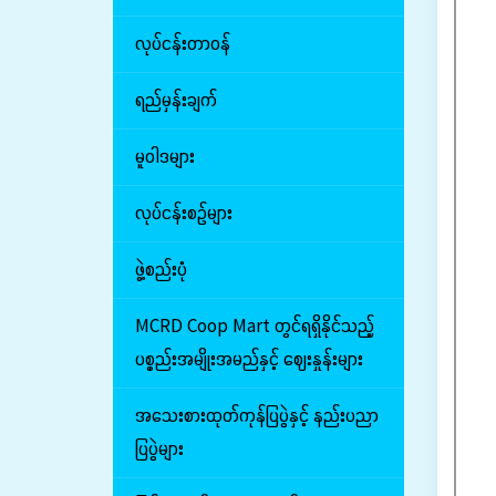
လုပ်ငန်းတာဝန်
ရည်မှန်းချက်
မူဝါဒများ
လုပ်ငန်းစဉ်များ
ဖွဲ့စည်းပုံ
MCRD Coop Mart တွင်ရရှိနိုင်သည့်
ပစ္စည်းအမျိုးအမည်နှင့် ဈေးနှုန်းများ
အသေးစားထုတ်ကုန်ပြပွဲနှင့် နည်းပညာ
ပြပွဲများ