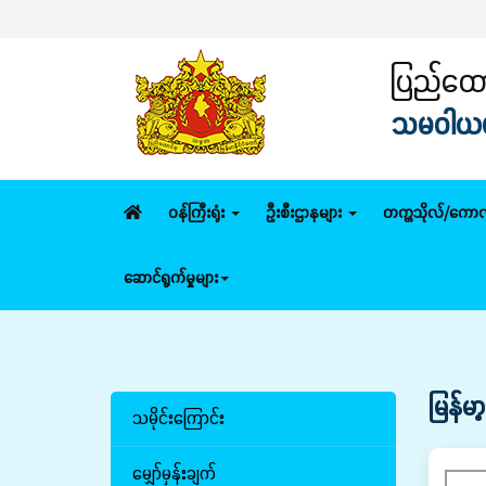
ပြည်ထောင
သမဝါယမနှ
ဝန်ကြီးရုံး
ဦးစီးဌာနများ
တက္ကသိုလ်/ကောလ
ဆောင်ရွက်မှုများ
မြန်မ
သမိုင်းကြောင်း
မျှော်မှန်းချက်