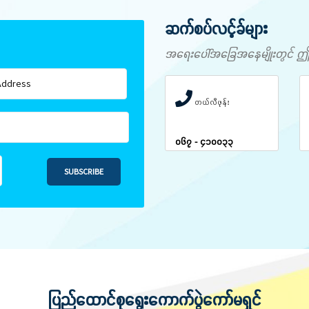
ဆက်စပ်လင့်ခ်များ
အရေးပေါ်အခြေအနေမျိုးတွင် ဤနံပါ
တယ်လီဖုန်း
၀၆၇ - ၄၁၀၀၃၃
SUBSCRIBE
ပြည်ထောင်စုရွေးကောက်ပွဲကော်မရှင်