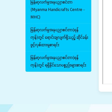
မြန်မာ့လက်မှုအနုပညာစင်တာ
(Myanma Handicrafts Centre -
MHC)
မြန်မာ့လက်မှုအနုပညာစင်တာ(ရန်
ကုန်)တွင် ရောင်းချလျက်ရှိသည့် ဆိုင်ခန်း
ဖွင့်လှစ်ထားမှုစာရင်း
မြန်မာ့လက်မှုအနုပညာစင်တာ(ရန်
ကုန်)တွင် ရရှိနိုင်သောပစ္စည်းများစာရင်း