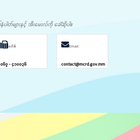
တ်များနှင့် အီးမေးလ်ကို ခေါ်ဆိုပါ။
ဖက်စ်
Email
၀၆၇ - ၄၁၀၀၃၆
contact@mcrd.gov.mm