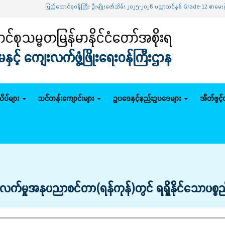
ပြည်ထောင်စုဝန်ကြီး ဦးမျိုးဇော်သိမ်း ၂၀၂၅-၂၀၂၆ ပညာသင်နှစ် Grade-12 စာမေးပွဲအောင်မြင်သူ
်စုသမ္မတမြန်မာနိုင်ငံတော်အစိုးရ
င့် ကျေးလက်ဖွံ့ဖြိုးရေးဝန်ကြီးဌာန
ိပ်များ
သင်တန်းကျောင်းများ
ဥပဒေနှင့်နည်းဥပဒေများ
အိတ်ဖွင့
ာ့လက်မှုအနုပညာစင်တာ(ရန်ကုန်)တွင် ရရှိနိုင်သောပစ္စည