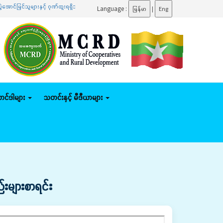
များနှင့် ဂုဏ်ထူးရရှိသူများကို ဆုများချီးမြှင့်ပေးအပ်
.......
ပြည်ထောင်စုဝန်ကြီး ဦးမျိုးဇော်သ
Language :
မြန်မာ
|
Eng
်တင်ဒါများ
သတင်းနှင့် မီဒီယာများ
်းများစာရင်း