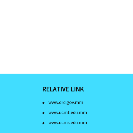
RELATIVE LINK
www.drd.gov.mm
www.ucmt.edu.mm
www.ucms.edu.mm