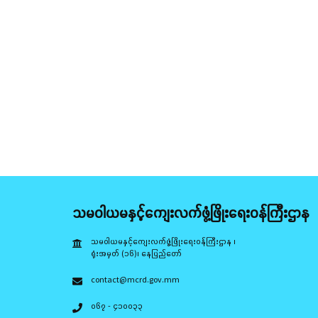
သမဝါယမနှင့်ကျေးလက်ဖွံ့ဖြိုးရေးဝန်ကြီးဌာန
သမဝါယမနှင့်ကျေးလက်ဖွံ့ဖြိုးရေးဝန်ကြီးဌာန ၊
ရုံးအမှတ် (၁၆)၊ နေပြည်တော်
contact@mcrd.gov.mm
၀၆၇ - ၄၁၀၀၃၃