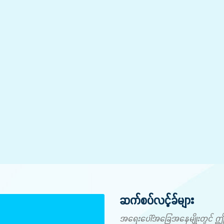
ဆက်စပ်လင့်ခ်များ
အရေးပေါ်အခြေအနေမျိုးတွင် ဤနံပါ