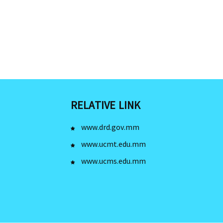
RELATIVE LINK
www.drd.gov.mm
www.ucmt.edu.mm
www.ucms.edu.mm