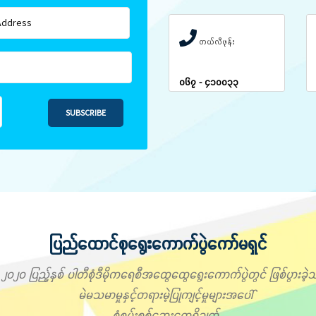
တယ်လီဖုန်း
၀၆၇ - ၄၁၀၀၃၃
SUBSCRIBE
ပြည်ထောင်စုရွေးကောက်ပွဲကော်မရှင်
၂၀၂၀ ပြည့်နှစ် ပါတီစုံဒီမိုကရေစီအထွေထွေရွေးကောက်ပွဲတွင် ဖြစ်ပွားခဲ့သ
မဲမသမာမှုနှင့်တရားမဲ့ပြုကျင့်မှုများအပေါ်
စုံစမ်းစစ်ဆေးတွေ့ရှိချက်