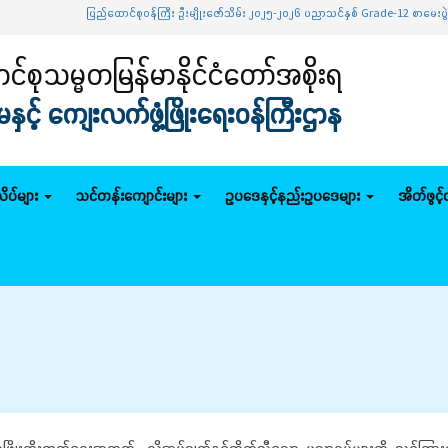
ပြည်ထောင်စုဝန်ကြီး ဦးမျိုးဇော်သိမ်း ၂၀၂၅-၂၀၂၆ ပညာသင်နှစ် Grade-12 စာမေးပွဲအောင်မြင်သူမ
်စုသမ္မတမြန်မာနိုင်ငံတော်အစိုးရ
င့် ကျေးလက်ဖွံ့ဖြိုးရေးဝန်ကြီးဌာန
ိပ်များ
သင်တန်းကျောင်းများ
ဥပဒေနှင့်နည်းဥပဒေများ
အိတ်ဖွင့