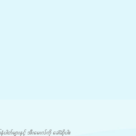
တ်များနှင့် အီးမေးလ်ကို ခေါ်ဆိုပါ။