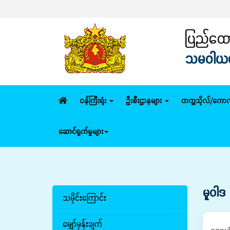
ပြည်ထောင
သမဝါယမနှ
ဝန်ကြီးရုံး
ဦးစီးဌာနများ
တက္ကသိုလ်/ကောလ
ဆောင်ရွက်မှုများ
မူဝါဒ
သမိုင်းကြောင်း
မျှော်မှန်းချက်