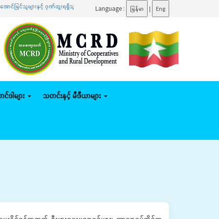
ျားနှင့် ဂုဏ်ထူးရရှိသူများကို ဆုများချီးမြှင့်ပေးအပ်
.......
ပြည်ထောင်စုဝန်ကြီး ဦးမျိုးဇော်သ
Language :
မြန်မာ
|
Eng
်တင်ဒါများ
သတင်းနှင့် မီဒီယာများ