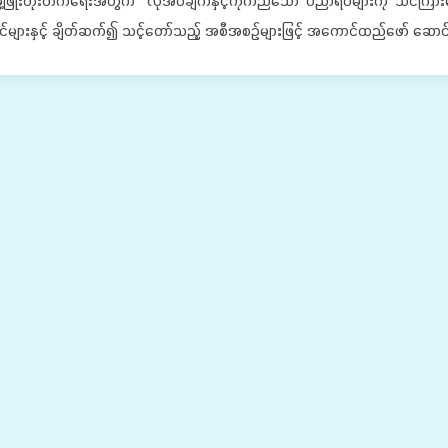
့ဖြိုးတိုးတက်ရေးအတွက် လိုအပ်ချက်နှင့်ကိုက်ညီသော ပညာရပ်များကို သင်ကြားပ
်များနှင့် ချိတ်ဆက်၍ သင့်တော်သည့် အစီအစဉ်များဖြင့် အကောင်ထည်ဖော် ဆောင်