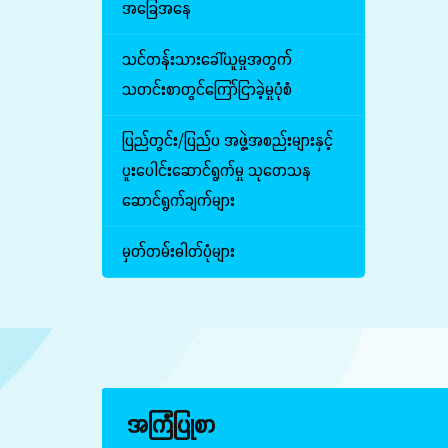
အခြေအနေ
သင်တန်းသားခေါ်ယူမှုအတွက်
သတင်းစာတွင်ကြော်ငြာခဲ့မှုပုံစံ
ပြည်တွင်း/ပြည်ပ အဖွဲ့အစည်းများနှင့်
ပူးပေါင်းဆောင်ရွက်မှု သုတေသန
ဆောင်ရွက်ချက်များ
မှတ်တမ်းဓါတ်ပုံများ
အကြံပြုစာ