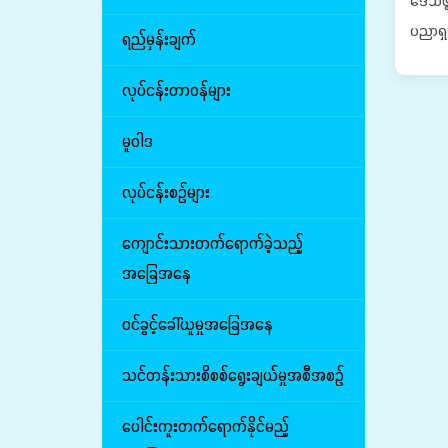
ဒေသဖွံ
ပညာရှင
ရည်မှန်းချက်
လုပ်ငန်းတာဝန်များ
မူဝါဒ
လုပ်ငန်းစဉ်များ
ကျောင်းသားတက်ရောက်ခဲ့သည့်
အခြေအနေ
ဝင်ခွင့်ခေါ်ယူမှုအခြေအနေ
သင်တန်းသားစိစစ်ရွေးချယ်မှုအစီအစဉ်
ပေါင်းကူးတက်ရောက်နိုင်မည့်