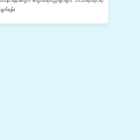
ေးနိုင်ရန်အတွက် စီးပွားရေးပညာရှင်များ၊ ဘာသာရပ်ဆိုင်ရာ
ရွက်ရန်။