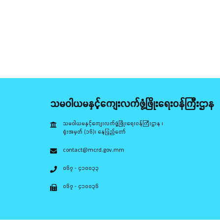
သမဝါယမနှင့်ကျေးလက်ဖွံ့ဖြိုးရေးဝန်ကြီးဌာန
သမဝါယမနှင့်ကျေးလက်ဖွံ့ဖြိုးရေးဝန်ကြီးဌာန ၊
ရုံးအမှတ် (၁၆)၊ နေပြည်တော်
contact@mcrd.gov.mm
၀၆၇ - ၄၁၀၀၃၃
၀၆၇ - ၄၁၀၀၃၆