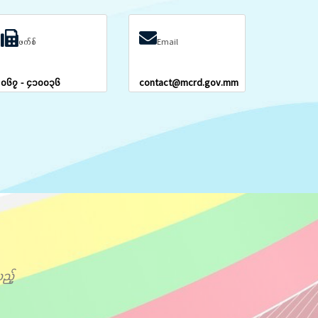
ဖက်စ်
Email
၀၆၇ - ၄၁၀၀၃၆
contact@mcrd.gov.mm
ည့်