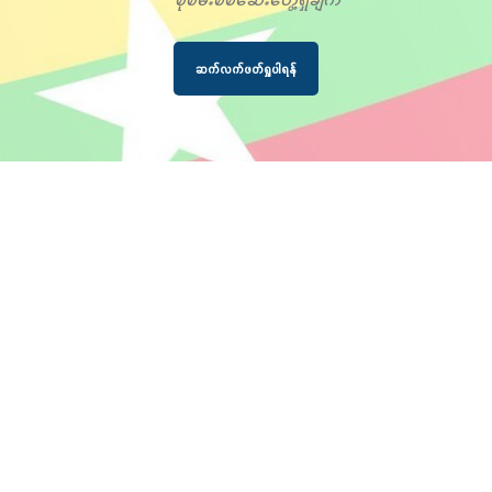
ဆက်လက်ဖတ်ရှုပါရန်