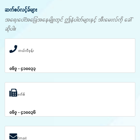
ဆက်စပ်လင့်ခ်များ
အရေးပေါ်အခြေအနေမျိုးတွင် ဤနံပါတ်များနှင့် အီးမေးလ်ကို ခေါ်
ဆိုပါ။
တယ်လီဖုန်း
၀၆၇ - ၄၁၀၀၃၃
ဖက်စ်
၀၆၇ - ၄၁၀၀၃၆
Email