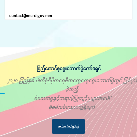
contact@mcrd.gov.mm
ပြည်ထောင်စုရွေးကောက်ပွဲကော်မရှင်
၂၀၂၀ ပြည့်နှစ် ပါတီစုံဒီမိုကရေစီအထွေထွေရွေးကောက်ပွဲတွင် ဖြစ်ပွား
ခဲ့သည့်
မဲမသမာမှုနှင့်တရားမဲ့ပြုကျင့်မှုများအပေါ်
စုံစမ်းစစ်ဆေးတွေ့ရှိချက်
ဆက်လက်ဖတ်ရှုပါရန်