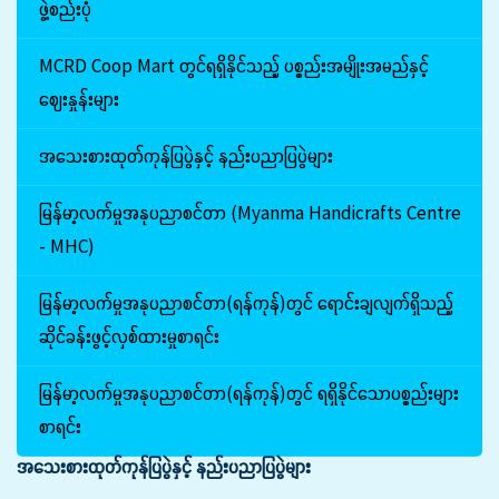
ဖွဲ့စည်းပုံ
MCRD Coop Mart တွင်ရရှိနိုင်သည့် ပစ္စည်းအမျိုးအမည်နှင့်
ဈေးနှုန်းများ
အသေးစားထုတ်ကုန်ပြပွဲနှင့် နည်းပညာပြပွဲများ
မြန်မာ့လက်မှုအနုပညာစင်တာ (Myanma Handicrafts Centre
- MHC)
မြန်မာ့လက်မှုအနုပညာစင်တာ(ရန်ကုန်)တွင် ရောင်းချလျက်ရှိသည့်
ဆိုင်ခန်းဖွင့်လှစ်ထားမှုစာရင်း
မြန်မာ့လက်မှုအနုပညာစင်တာ(ရန်ကုန်)တွင် ရရှိနိုင်သောပစ္စည်းများ
စာရင်း
အသေးစားထုတ်ကုန်ပြပွဲနှင့် နည်းပညာပြပွဲများ