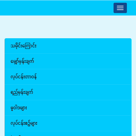
Toggle
navigatio
သမိုင်းကြောင်း
မျှော်မှန်းချက်
လုပ်ငန်းတာဝန်
ရည်မှန်းချက်
မူဝါဒများ
လုပ်ငန်းစဉ်များ