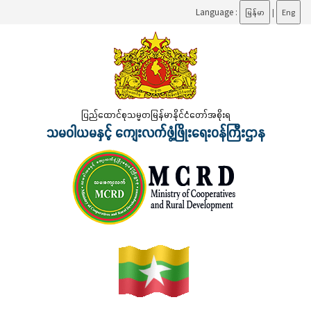
Language :
မြန်မာ
|
Eng
ပြည်ထောင်စုသမ္မတမြန်မာနိုင်ငံတော်အစိုးရ
သမဝါယမနှင့် ကျေးလက်ဖွံ့ဖြိုးရေးဝန်ကြီးဌာန