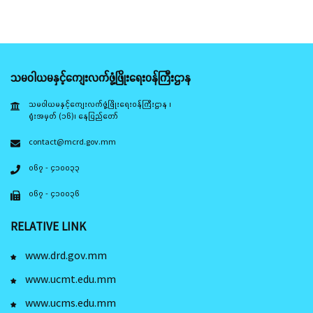
သမဝါယမနှင့်ကျေးလက်ဖွံ့ဖြိုးရေးဝန်ကြီးဌာန
သမဝါယမနှင့်ကျေးလက်ဖွံ့ဖြိုးရေးဝန်ကြီးဌာန ၊
ရုံးအမှတ် (၁၆)၊ နေပြည်တော်
contact@mcrd.gov.mm
၀၆၇ - ၄၁၀၀၃၃
၀၆၇ - ၄၁၀၀၃၆
RELATIVE LINK
www.drd.gov.mm
www.ucmt.edu.mm
www.ucms.edu.mm