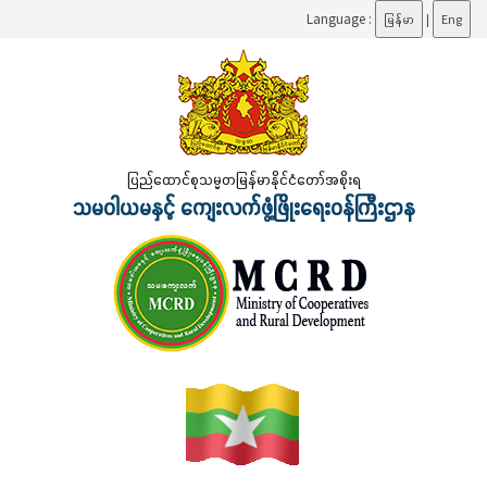
Language :
မြန်မာ
|
Eng
ပြည်ထောင်စုသမ္မတမြန်မာနိုင်ငံတော်အစိုးရ
သမဝါယမနှင့် ကျေးလက်ဖွံ့ဖြိုးရေးဝန်ကြီးဌာန