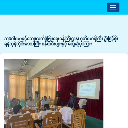
Toggle
navigatio
သမဝါယမနှင့်ကျေးလက်ဖွံ့ဖြိုးရေးဝန်ကြီးဌာန၊ ဒုတိယဝန်ကြီး ဦးမြင့်စိုး
ရန်ကုန်တိုင်းဒေသကြီး ဝန်ထမ်းများနှင့် တွေ့ဆုံမှာကြား