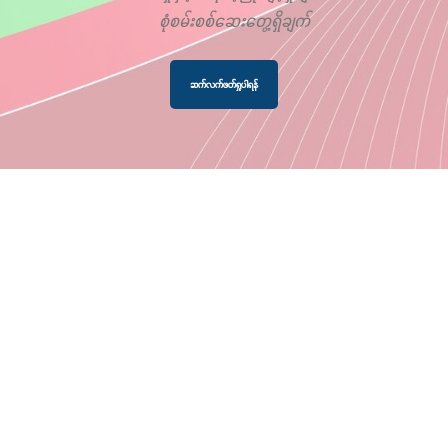
စုံစမ်းစစ်ဆေးတွေ့ရှိချက်
ဆက်လက်ဖတ်ရှုပါရန်