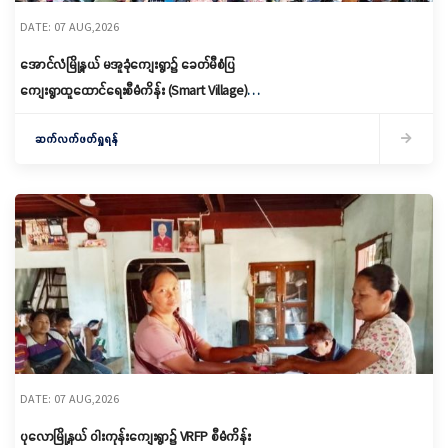
DATE: 07 AUG,2026
အောင်လံမြို့နယ် မအူခုံကျေးရွာ၌ ခေတ်မီစံပြ
ကျေးရွာထူထောင်ရေးစီမံကိန်း (Smart Village)
မိတ်ဆက်ရှင်လင်းခြင်းနှင့်ကော်မတီဖွဲ့စည်း
ဆက်လက်ဖတ်ရှုရန်
DATE: 07 AUG,2026
ပုလောမြို့နယ် ဝါးကုန်းကျေးရွာ၌ ‌VRFP စီမံကိန်း