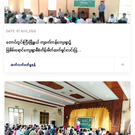
DATE: 07 AUG,2026
တောင်တွင်းကြီးမြို့နယ် ကျခတ်ကန်ကျေးရွာ၌
မြစိမ်းရောင်ကျေးရွာစီမံကိန်းမိတ်ဆက်ရှင်းလင်းခြင်း
နှင့် ကော်မတီဖွဲ့စည်းခြင်း ပြုလုပ်
ဆက်လက်ဖတ်ရှုရန်