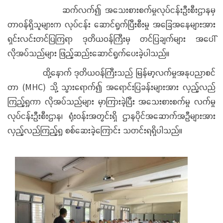
ဆက်လက်၍ အသေးစားစက်မှုလုပ်ငန်းဦးစီးဌာနမှ
တာဝန်ရှိသူများက လုပ်ငန်း ဆောင်ရွက်ပြီးစီးမှု အခြေအနေများအား
ရှင်းလင်းတင်ပြကြရာ ဒုတိယဝန်ကြီးမှ တင်ပြချက်များ အပေါ်
လိုအပ်သည်များ ဖြည့်ဆည်းဆောင်ရွက်ပေးခဲ့ပါသည်။
ထို့နောက် ဒုတိယဝန်ကြီးသည် မြန်မာ့လက်မှုအနုပညာစင်
တာ (MHC) သို့ သွားရောက်၍ အ‌ရောင်းပြခန်းများအား လှည့်လည်
ကြည့်ရှုကာ လိုအပ်သည်များ မှာကြားခဲ့ပြီး အသေးစားစက်မှု လက်မှု
လုပ်ငန်းဦးစီးဌာန၊ ရုံးဝန်းအတွင်းရှိ ဌာနပိုင်အဆောက်အဦများအား
လှည့်လည်ကြည့်ရှု စစ်ဆေးခဲ့ကြောင်း သတင်းရရှိပါသည်။