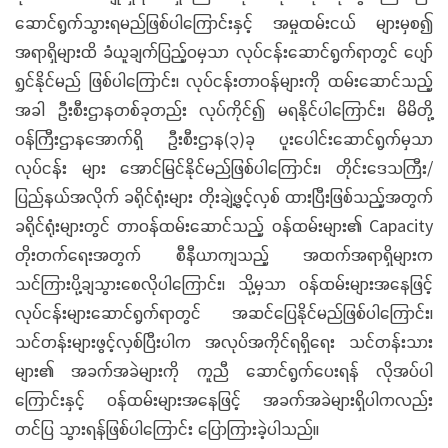
ဆောင်ရွက်သွားရမည်ဖြစ်ပါကြောင်းနှင့် အမှုထမ်းငယ် များမှစ၍
အရာရှိများထိ ခံယူချက်ပြည့်ဝမှသာ လုပ်ငန်းဆောင်ရွက်ရာတွင် ပျော်
ရွှင်နိုင်မည် ဖြစ်ပါကြောင်း၊ လုပ်ငန်းတာဝန်များကို ထမ်းဆောင်သည့်
အခါ ဦးစီးဌာနတစ်ခုတည်း လုပ်ကိုင်၍ မရနိုင်ပါကြောင်း၊ မိမိတို့
ဝန်ကြီးဌာနအောက်ရှိ ဦးစီးဌာန(၃)ခု ပူးပေါင်းဆောင်ရွက်မှသာ
လုပ်ငန်း များ အောင်မြင်နိုင်မည်ဖြစ်ပါကြောင်း၊ တိုင်းဒေသကြီး/
ပြည်နယ်အလိုက် ခရိုင်ရုံးများ တိုးချဲ့ဖွင့်လှစ် ထားပြီးဖြစ်သည့်အတွက်
ခရိုင်ရုံးများတွင် တာဝန်ထမ်းဆောင်သည့် ဝန်ထမ်းများ၏ Capacity
တိုးတက်ရေးအတွက် စီနီယာကျသည့် အထက်အရာရှိများက
သင်ကြားပို့ချသွားစေလိုပါကြောင်း၊ သို့မှသာ ဝန်ထမ်းများအနေဖြင့်
လုပ်ငန်းများဆောင်ရွက်ရာတွင် အဆင်ပြေနိုင်မည်ဖြစ်ပါကြောင်း၊
သင်တန်းများဖွင့်လှစ်ပြီးပါက အလုပ်အကိုင်ရရှိရေး သင်တန်းသား
များ၏ အခက်အခဲများကို ကူညီ ဆောင်ရွက်ပေးရန် လိုအပ်ပါ
ကြောင်းနှင့် ဝန်ထမ်းများအနေဖြင့် အခက်အခဲများရှိပါကလည်း
တင်ပြ သွားရန်ဖြစ်ပါကြောင်း ပြောကြားခဲ့ပါသည်။