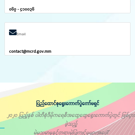
၀၆၇ - ၄၁၀၀၃၆
Email
contact@mcrd.gov.mm
ပြည်ထောင်စုရွေးကောက်ပွဲကော်မရှင်
၂၀၂၀ ပြည့်နှစ် ပါတီစုံဒီမိုကရေစီအထွေထွေရွေးကောက်ပွဲတွင် ဖြစ်ပွား
ခဲ့သည့်
မဲမသမာမှုနှင့်တရားမဲ့ပြုကျင့်မှုများအပေါ်