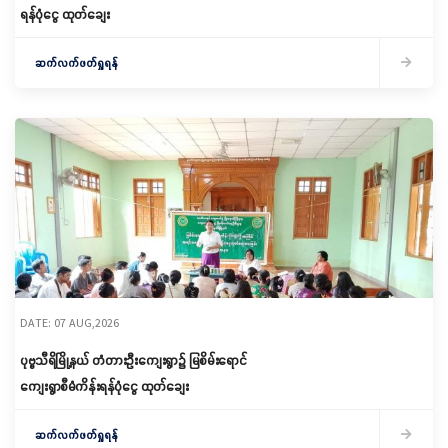
ရန်ပုံငွေ ထုတ်ချေး
ဆက်လက်ဖတ်ရှုရန်
DATE: 07 AUG,2026
ပုဗ္ဗသီရိမြို့နယ် တံတားဦးကျေးရွာ၌ မြစိမ်းရောင်
ကျေးရွာစီမံကိန်းရန်ပုံငွေ ထုတ်ချေး
ဆက်လက်ဖတ်ရှုရန်