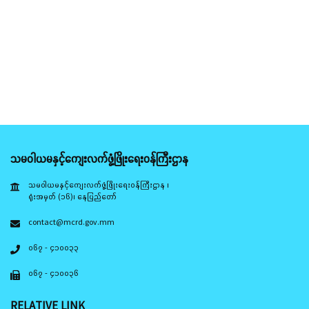
သမဝါယမနှင့်ကျေးလက်ဖွံ့ဖြိုးရေးဝန်ကြီးဌာန
သမဝါယမနှင့်ကျေးလက်ဖွံ့ဖြိုးရေးဝန်ကြီးဌာန ၊
ရုံးအမှတ် (၁၆)၊ နေပြည်တော်
contact@mcrd.gov.mm
၀၆၇ - ၄၁၀၀၃၃
၀၆၇ - ၄၁၀၀၃၆
RELATIVE LINK