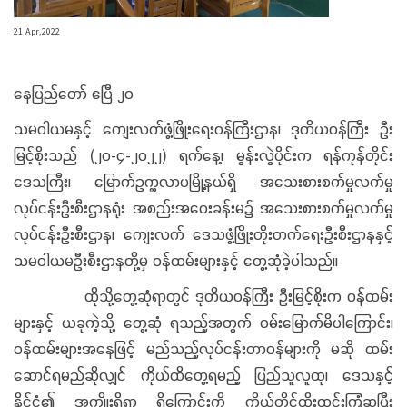
21 Apr,2022
နေပြည်တော် ဧပြီ ၂၀
သမဝါယမနှင့် ကျေးလက်ဖွံ့ဖြိုးရေးဝန်ကြီးဌာန၊ ဒုတိယဝန်ကြီး ဦး
မြင့်စိုးသည် (၂၀-၄-၂၀၂၂) ရက်နေ့၊ မွန်းလွဲပိုင်းက ရန်ကုန်တိုင်း
ဒေသကြီး၊ မြောက်ဥက္ကလာပမြို့နယ်ရှိ အသေးစားစက်မှုလက်မှု
လုပ်ငန်းဦးစီးဌာနရုံး အစည်းအဝေးခန်းမ၌ အသေးစားစက်မှုလက်မှု
လုပ်ငန်းဦးစီးဌာန၊ ကျေးလက်‌ ဒေသဖွံ့ဖြိုးတိုးတက်ရေးဦးစီးဌာနနှင့်
သမဝါယမဦးစီးဌာနတို့မှ ဝန်ထမ်းများနှင့် တွေ့ဆုံခဲ့ပါသည်။
ထိုသို့တွေ့ဆုံရာတွင် ဒုတိယဝန်ကြီး ဦးမြင့်စိုးက ဝန်ထမ်း
များနှင့် ယခုကဲ့သို့ တွေ့ဆုံ ရသည့်အတွက် ဝမ်းမြောက်မိပါကြောင်း၊
ဝန်ထမ်းများအနေဖြင့် မည်သည့်လုပ်ငန်းတာဝန်များကို မဆို ထမ်း
ဆောင်ရမည်ဆိုလျှင် ကိုယ်ထိတွေ့ရမည့် ပြည်သူလူထု၊ ဒေသနှင့်
နိုင်ငံ၏ အကျိုးရှိရာ ရှိကြောင်းကို ကိုယ်တိုင်ထိုးထွင်းကြံဆပြီး