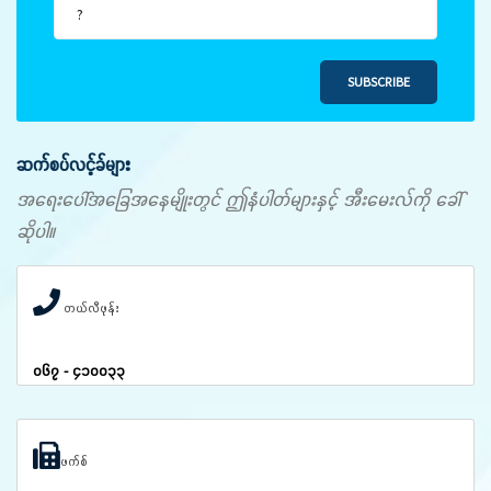
SUBSCRIBE
ဆက်စပ်လင့်ခ်များ
အရေးပေါ်အခြေအနေမျိုးတွင် ဤနံပါတ်များနှင့် အီးမေးလ်ကို ခေါ်
ဆိုပါ။
တယ်လီဖုန်း
၀၆၇ - ၄၁၀၀၃၃
ဖက်စ်