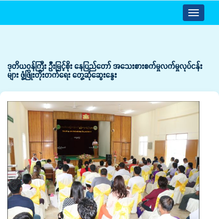
Toggle
navigatio
ဒုတိယဝန်ကြီး ဦးမြင့်စိုး နေပြည်တော် အသေးစားစက်မှုလက်မှုလုပ်ငန်း
များ ဖွံ့ဖြိုးတိုးတက်ရေး တွေ့ဆုံဆွေးနွေး