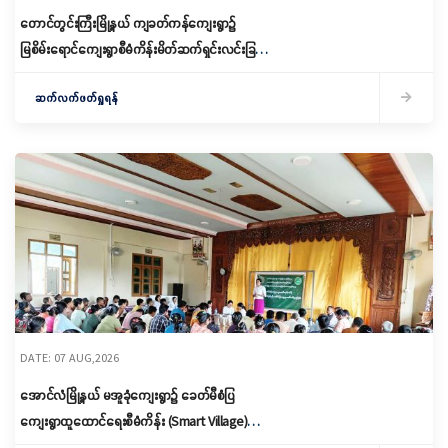
တောင်တွင်းကြီးမြို့နယ် ကျခတ်ကန်ကျေးရွာ၌
မြစိမ်းရောင်ကျေးရွာစီမံကိန်းမိတ်ဆက်ရှင်းလင်းခြင်း
နှင့် ကော်မတီဖွဲ့စည်းခြင်း ပြုလုပ်
ဆက်လက်ဖတ်ရှုရန်
DATE: 07 AUG,2026
အောင်လံမြို့နယ် မအူခုံကျေးရွာ၌ ခေတ်မီစံပြ
ကျေးရွာထူထောင်ရေးစီမံကိန်း (Smart Village)
မိတ်ဆက်ရှင်လင်းခြင်းနှင့်ကော်မတီဖွဲ့စည်း