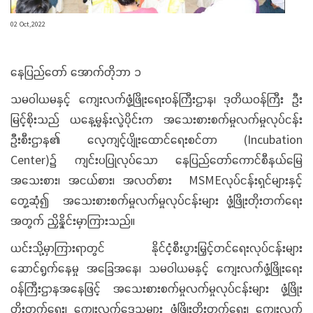
02 Oct,2022
နေပြည်တော် အောက်တိုဘာ ၁
သမဝါယမနှင့် ကျေးလက်ဖွံ့ဖြိုးရေးဝန်ကြီးဌာန၊ ဒုတိယဝန်ကြီး ဦး
မြင့်စိုးသည် ယနေ့မွန်းလွဲပိုင်းက အသေးစားစက်မှုလက်မှုလုပ်ငန်း
ဦးစီးဌာန၏ လေ့ကျင့်ပျိုးထောင်ရေးစင်တာ (Incubation
Center)၌ ကျင်းပပြုလုပ်သော နေပြည်တော်ကောင်စီနယ်မြေ
အသေးစား၊ အငယ်စား၊ အလတ်စား
MSME
လုပ်ငန်းရှင်
များနှင့်
တွေ့ဆုံ၍ အသေးစားစက်မှုလက်မှုလုပ်ငန်းများ ဖွံ့ဖြိုးတိုးတက်ရေး
အတွက် ညှိနှိုင်းမှာကြားသည်။
ယင်းသို့မှာကြားရာတွင် နိုင်ငံ့စီးပွားမြှင့်တင်ရေးလုပ်ငန်းများ
ဆောင်ရွက်နေမှု အခြေအနေ၊ သမဝါယမနှင့် ကျေးလက်ဖွံ့ဖြိုးရေး
ဝန်ကြီးဌာနအနေဖြင့် အသေးစားစက်မှုလက်မှုလုပ်ငန်းများ ဖွံ့ဖြိုး
တိုးတက်ရေး၊ ‌ကျေးလက်ဒေသများ ဖွံ့ဖြိုးတိုးတက်ရေး၊ ကျေးလက်