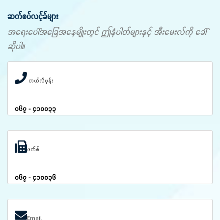
ဆက်စပ်လင့်ခ်များ
အရေးပေါ်အခြေအနေမျိုးတွင် ဤနံပါတ်များနှင့် အီးမေးလ်ကို ခေါ်
ဆိုပါ။
တယ်လီဖုန်း
၀၆၇ - ၄၁၀၀၃၃
ဖက်စ်
၀၆၇ - ၄၁၀၀၃၆
Email