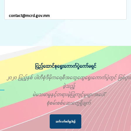
contact@mcrd.gov.mm
ပြည်ထောင်စုရွေးကောက်ပွဲကော်မရှင်
၂၀၂၀ ပြည့်နှစ် ပါတီစုံဒီမိုကရေစီအထွေထွေရွေးကောက်ပွဲတွင် ဖြစ်ပွား
ခဲ့သည့်
မဲမသမာမှုနှင့်တရားမဲ့ပြုကျင့်မှုများအပေါ်
စုံစမ်းစစ်ဆေးတွေ့ရှိချက်
ဆက်လက်ဖတ်ရှုပါရန်