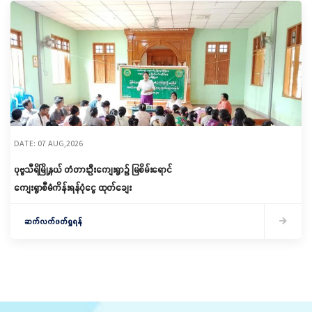
DATE: 07 AUG,2026
ပုဗ္ဗသီရိမြို့နယ် တံတားဦးကျေးရွာ၌ မြစိမ်းရောင်
ကျေးရွာစီမံကိန်းရန်ပုံငွေ ထုတ်ချေး
ဆက်လက်ဖတ်ရှုရန်