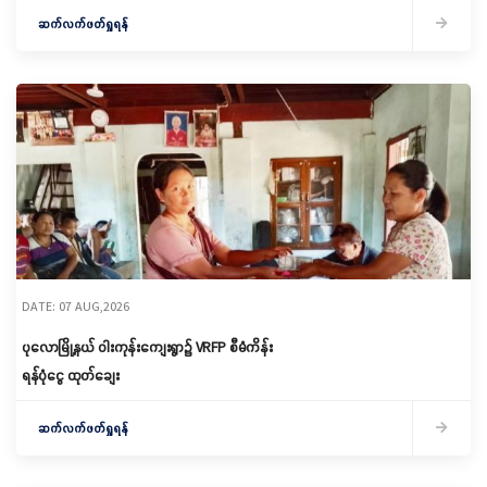
ဆက်လက်ဖတ်ရှုရန်
DATE: 07 AUG,2026
ပုလောမြို့နယ် ဝါးကုန်းကျေးရွာ၌ ‌VRFP စီမံကိန်း
ရန်ပုံငွေ ထုတ်ချေး
ဆက်လက်ဖတ်ရှုရန်