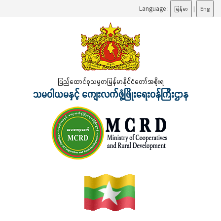
Language :
မြန်မာ
|
Eng
ပြည်ထောင်စုသမ္မတမြန်မာနိုင်ငံတော်အစိုးရ
သမဝါယမနှင့် ကျေးလက်ဖွံ့ဖြိုးရေးဝန်ကြီးဌာန