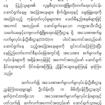
နေ ပြည်သူများ၏ လူမှုစီးပွားဘဝဖွံ့ဖြိုးတိုးတက်ရေးလုပ်ငန်း
ဆောင်ရွက်နေမှု အခြေအနေများ၊ စိုက်ပျိုးရေးနှင့် မွေးမြူရေးကို
အခြေခံသည့် ကုန်ထုတ်လုပ်မှုများအား ခေတ်မီနည်းစနစ်များဖြင့်
အကောင် အထည်ဖော် ဆောင်ရွက်နေသော ကဏ္ဍအသီးသီး၌
သမဝါယမနှင့်ကျေးလက်ဖွံ့ဖြိုးရေးဝန်ကြီးဌာန ရှိ အသေးစားစက်မှု
လက်မှုလုပ်ငန်းဦးစီးဌာန(SSID)က ပါဝင်အကောင်အထည်ဖော်
ဆောင်ရွက်နေ သည့်အခြေအနေများကို ရှင်းလင်းပြောကြားပြီး
နေပြည်တော်ကောင်စီနယ်မြေအတွင်းရှိ အသေးစား စက်မှုလက်မှု
လုပ်ငန်းများကို အရှိန်အဟုန်ဖြင့် အကောင်အထည်ဖော် ဆောင်ရွက်
နိုင်ရေးအတွက် ဝိုင်းဝန်းအကြံပြု ညှိနှိုင်းဆွေးနွေးကြရန် မှာကြား
သည်။
ဆက်လက်၍ အသေးစားစက်မှုလက်မှုလုပ်ငန်းဦးစီးဌာန
ညွှန်ကြားရေးမှူးချုပ် ဦးသိန်းတိုး က မိမိတို့ဝန်ကြီးဌာနတွင်
မှတ်ပုံတင်ထားရှိသော အသေးစားစက်မှုလက်မှုလုပ်ငန်းများနှင့်
ပတ်သက်၍ ဆက်လက်အကောင်အထည်ဖော် ဆောင်ရွက်သွားမည့်