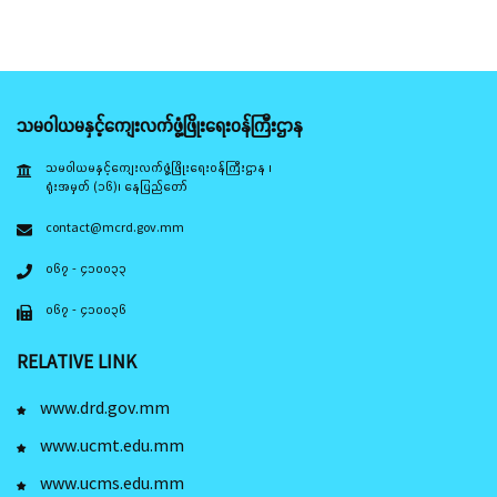
သမဝါယမနှင့်ကျေးလက်ဖွံ့ဖြိုးရေးဝန်ကြီးဌာန
သမဝါယမနှင့်ကျေးလက်ဖွံ့ဖြိုးရေးဝန်ကြီးဌာန ၊
ရုံးအမှတ် (၁၆)၊ နေပြည်တော်
contact@mcrd.gov.mm
၀၆၇ - ၄၁၀၀၃၃
၀၆၇ - ၄၁၀၀၃၆
RELATIVE LINK
www.drd.gov.mm
www.ucmt.edu.mm
www.ucms.edu.mm