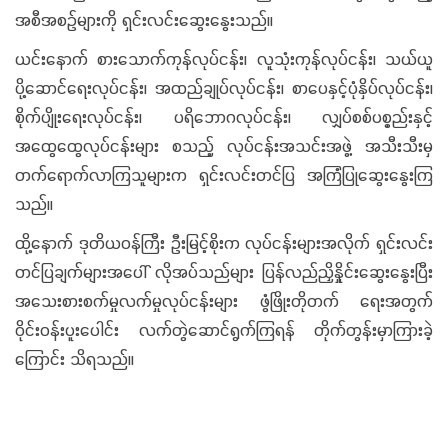
အစီအစဉ်များကို ရှင်းလင်းဆွေးနွေးသည်။
ယင်းနောက် စားသောက်ကုန်လုပ်ငန်း၊ လူသုံးကုန်လုပ်ငန်း၊ သယ်ယူ
ပို့ဆောင်ရေးလုပ်ငန်း၊ အထည်ချုပ်လုပ်ငန်း၊ စာပေနှင့်ပုံနှိပ်လုပ်ငန်း၊
စိုက်ပျိုးရေးလုပ်ငန်း၊ ပရိဘောဂလုပ်ငန်း၊ လျှပ်စစ်ပစ္စည်းနှင့်
အထွေထွေလုပ်ငန်းများ စသည့် လုပ်ငန်းအသင်းအဖွဲ့ အသီးသီးမှ
တက်ရောက်လာကြသူများက ရှင်းလင်းတင်ပြ အကြံပြုဆွေးနွေးကြ
သည်။
ထို့နောက် ဒုတိယဝန်ကြီး ဦးမြင့်စိုးက လုပ်ငန်းများအလိုက် ရှင်းလင်း
တင်ပြချက်များအပေါ် လိုအပ်သည်များ ပြန်လည်ညှိနှိုင်းဆွေးနွေးပြီး
အသေးစားစက်မှုလက်မှုလုပ်ငန်းများ ဖွံဖြိုးတိုတက် ရေးအတွက်
ဝိုင်းဝန်းပူးပေါင်း လက်တွဲဆောင်ရွက်ကြရန် တိုက်တွန်းမှာကြားခဲ့
ကြောင်း သိရသည်။