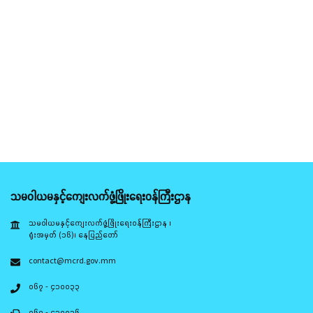
သမဝါယမနှင့်ကျေးလက်ဖွံ့ဖြိုးရေးဝန်ကြီးဌာန
သမဝါယမနှင့်ကျေးလက်ဖွံ့ဖြိုးရေးဝန်ကြီးဌာန ၊
ရုံးအမှတ် (၁၆)၊ နေပြည်တော်
contact@mcrd.gov.mm
၀၆၇ - ၄၁၀၀၃၃
၀၆၇ - ၄၁၀၀၃၆