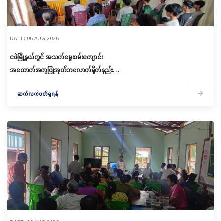
DATE: 06 AUG,2026
ငဖဲမြို့နယ်တွင် အသက်မွေးဝမ်းကျောင်း
အထောက်အကူပြုအုတ်ဘလောက်ရိုက်နည်း
သင်တန်းဖွင့်လှစ်
ဆက်လက်ဖတ်ရှုရန်