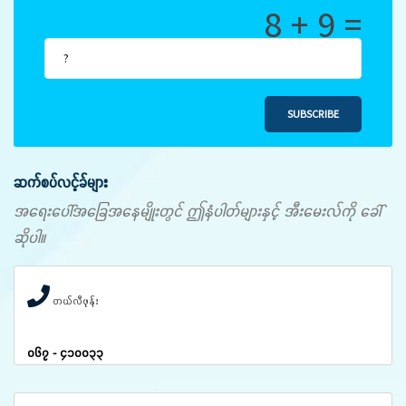
8 + 9 =
SUBSCRIBE
ဆက်စပ်လင့်ခ်များ
အရေးပေါ်အခြေအနေမျိုးတွင် ဤနံပါတ်များနှင့် အီးမေးလ်ကို ခေါ်
ဆိုပါ။
တယ်လီဖုန်း
၀၆၇ - ၄၁၀၀၃၃