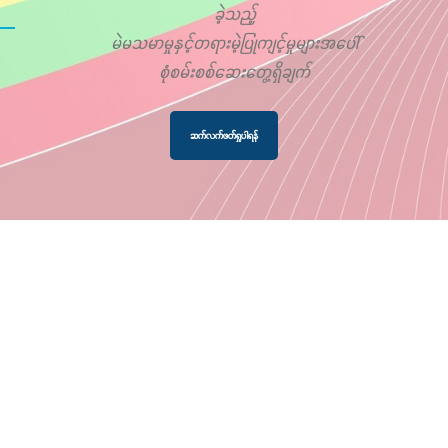
ခဲ့သည့်
မဲမသမာမှုနှင့်တရားမဲ့ပြုကျင့်မှုများအပေါ်
စုံစမ်းစစ်ဆေးတွေ့ရှိချက်
ဆက်လက်ဖတ်ရှုပါရန်