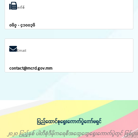
ဖက်စ်
၀၆၇ - ၄၁၀၀၃၆
Email
contact@mcrd.gov.mm
ပြည်ထောင်စုရွေးကောက်ပွဲကော်မရှင်
၂၀၂၀ ပြည့်နှစ် ပါတီစုံဒီမိုကရေစီအထွေထွေရွေးကောက်ပွဲတွင် ဖြစ်ပွား