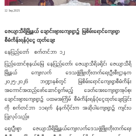
12 Sep,2025
ဇေယျာသီရိမြို့နယ် ချောင်းဖျားကျေးရွာ၌ မြစိမ်းရောင်ကျေးရွာ
စီမံကိန်းရန်ပုံငွေ ထုတ်ချေး
နေပြည်တော် စက်တင်ဘာ ၁၂
ပြည်ထောင်စုနယ်မြေ နေပြည်တော်၊ ဇေယျာသီရိခရိုင်၊ ဇေယျာသီရိ
မြို့နယ် ကျေးလက် ဒေသဖွံ့ဖြိုးတိုးတက်ရေးဦးစီးဌာနက
၂၀၂၅-၂၀၂၆ ဘဏ္ဍာနှစ်တွင် မြစိမ်းရောင်ကျေးရွာစီမံကိန်း
အကောင်အထည်ဖော်ဆောင်ရွက်မည့် ခေတ်အေးကျေးရွာအုပ်စု၊
ချောင်းဖျားကျေးရွာ၌ ပထမအကြိမ် စီမံကိန်းရန်ပုံငွေထုတ်ချေးခြင်း
ကို စက်တင်ဘာ ၁၁ရက် နံနက်ပိုင်းက အဆိုပါကျေးရွာ၌ ကျင်းပ
ပြုလုပ်သည်။
ရှေးဦးစွာ ဇေယျာသီရိမြို့နယ်ကျေးလက်ဒေသဖွံ့ဖြိုးတိုးတက်ရေး