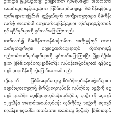
ဦးစီးဌာန မြို့နယ်ဦးစီးမှူး ဦးမျိုးဇော်က ရပ်မိရပ်ဖများ၊ အသင်းသား၊
အသင်းသူများနှင့်တွေ့ဆုံကာ မြစိမ်းရောင်ကျေးရွာ စီမံကိန်းရန်ပုံငွေ
ထုတ်ချေးပေးရခြင်း၏ ရည်ရွယ်ချက်၊ အကျိုးကျေးဇူးများ၊ စီမံကိန်း
လက်စွဲ စာစောင်ပါ ကျေးလက်နေပြည်သူများ လိုက်နာရမည့်တာဝန်
နှင့် ရပိုင်ခွင့်များကို ရှင်းလင်းပြောကြားသည်။
ဆက်လက်၍ စီမံကိန်းတာဝန်ခံဝန်ထမ်းက အတိုးနှုန်းနှင့် ကာလ
သတ်မှတ်ချက်များ၊ ချေးငွေထုတ်ချေးရာတွင် လိုက်နာရမည့်
စည်းကမ်းသတ်မှတ်ချက်များကို ရှင်းလင်းပြောကြားပြီး မြို့နယ်ဦးစီး
မှူးက မြစိမ်းရောင်ကျေးရွာစီမံကိန်း လုပ်ငန်းအဖွဲ့ဝင်များထံ ရန်ပုံငွေ
ကျပ် ၃၀၃သိန်းကို လွှဲပြောင်းပေးအပ်သည်၊၊
ထို့နောက် မြစိမ်းရောင်ကျေးရွာစီမံကိန်းလုပ်ငန်းအဖွဲ့ဝင်များက
ချောင်းဖျားကျေးရွာရှိ စိုက်ပျိုးရေးလုပ်ငန်း လုပ်ကိုင်သူ ၁၉ဦးကို ငွေ
ကျပ် ၉၁သိန်း၊ မွေးမြူရေးလုပ်ငန်းလုပ်ကိုင်သူ ၃၀ဦး ကို ငွေကျပ်
၁၂၅သိန်း၊ အရောင်းအဝယ်လုပ်ငန်း လုပ်ကိုင်သူ ၁၈ဦးကို ငွေကျပ်
၈၇သိန်း၊ စုစုပေါင်း အသင်းသား၊ အသင်းသူ ၆၇ဦးကို မြစိမ်းရောင်