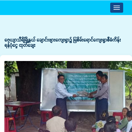
Toggle
navigatio
ဇေယျာသီရိမြို့နယ် ချောင်းဖျားကျေးရွာ၌ မြစိမ်းရောင်ကျေးရွာစီမံကိန်း
ရန်ပုံငွေ ထုတ်ချေး