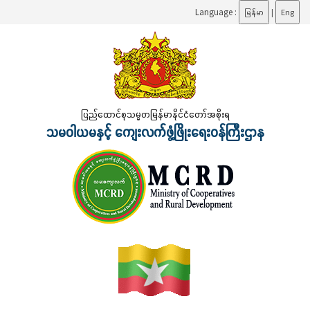
Language :
မြန်မာ
|
Eng
ပြည်ထောင်စုသမ္မတမြန်မာနိုင်ငံတော်အစိုးရ
သမဝါယမနှင့် ကျေးလက်ဖွံ့ဖြိုးရေးဝန်ကြီးဌာန