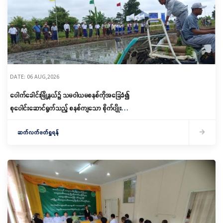
DATE: 06 AUG,2026
ပေါက်ခေါင်းမြို့နယ်၌ သမဝါယမစနစ်ကိုအခြေခံ၍
စုပေါင်းဆောင်ရွက်သည့် စနစ်ကျသော စိုက်ပျိုးရေး
ဆောင်ရွက်
ဆက်လက်ဖတ်ရှုရန်