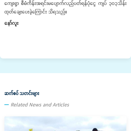
ကျေးရွာ စီမံကိန်းအရင်းမပျောက်လည်ပတ်ရန်ပုံငွေ ကျပ် ၃၀၃သိန်း
ထုတ်ချေးပေးခဲ့ကြောင်း သိရသည်၊၊
နော်လူး
ဆက်စပ် သတင်းများ
Related News and Articles