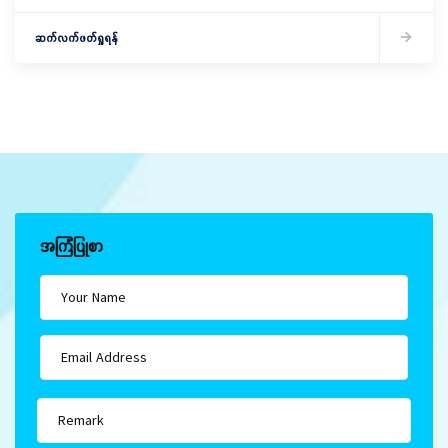
ဆက်လက်ဖတ်ရှုရန်
အကြံပြုစာ