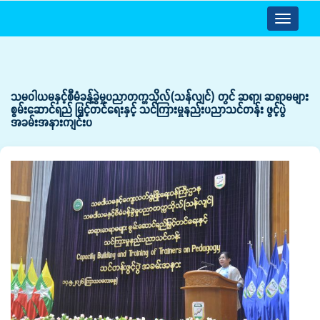
Toggle
navigatio
သမဝါယမနှင့်စီမံခန့်ခွဲမှုပညာတက္ကသိုလ်(သန်လျင်) တွင် ဆရာ၊ ဆရာမများ
စွမ်းဆောင်ရည် မြှင့်တင်ရေးနှင့် သင်ကြားမှုနည်းပညာသင်တန်း ဖွင့်ပွဲ
အခမ်းအနားကျင်းပ