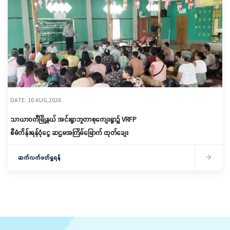
DATE: 10 AUG,2026
သာယာဝတီမြို့နယ် အင်းရွာဘူတာစုကျေးရွာ၌ ‌VRFP
စီမံကိန်းရန်ပုံငွေ ဆဌမအကြိမ်မြောက် ထုတ်ချေး
ဆက်လက်ဖတ်ရှုရန်