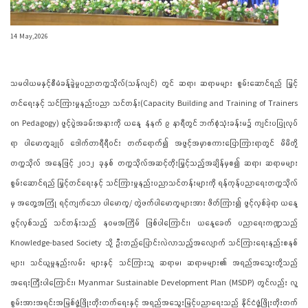
14 May,2026
သမဝါယမနှင့်စီမံခန့်ခွဲမှုပညာတက္ကသိုလ်(သန်လျင်) တွင် ဆရာ၊ ဆရာမများ စွမ်းဆောင်ရည် မြှင့်
တင်ရေးနှင့် သင်ကြားမှုနည်းပညာ သင်တန်း(Capacity Building and Training of Trainers
on Pedagogy) ဖွင့်ပွဲအခမ်းအနားကို ယနေ့ နံနက် ၉ နာရီတွင် ဘက်စုံသုံးခန်းမ၌ ကျင်းပပြုလုပ်
ရာ ပါမောက္ခချုပ် ဒေါက်တာရီရီဝင်း တက်ရောက်၍ အဖွင့်အမှာစကားပြောကြားရာတွင် မိမိတို့
တက္ကသိုလ် အနေဖြင့် ၂၀၁၂ ခုနှစ် တက္ကသိုလ်အဆင့်တိုးမြှင့်သည့်အချိန်မှစ၍ ဆရာ၊ ဆရာမများ
စွမ်းဆောင်ရည် မြှင့်တင်ရေးနှင့် သင်ကြားမှုနည်းပညာသင်တန်းများကို ရန်ကုန်ပညာရေးတက္ကသိုလ်
မှ အတွေ့အကြုံ ရင့်ကျက်သော ပါမောက္ခ/ တွဲဖက်ပါမောက္ခများအား ဖိတ်ကြား၍ ဖွင့်လှစ်ခဲ့ရာ ယနေ့
ဖွင့်လှစ်သည့် သင်တန်းသည် နဝမအကြိမ် ဖြစ်ပါကြောင်း၊ ယနေ့ခေတ် ပညာရေးကဏ္ဍသည်
Knowledge-based Society သို့ ဦးတည်ပြောင်းလဲလာသည့်အလျောက် သင်ကြားရေးနည်းစနစ်
များ၊ သင်ယူမှုနည်းလမ်း များနှင့် သင်ကြားသူ ဆရာမ၊ ဆရာမများ၏ အရည်အသွေးတို့သည်
အရေးကြီးပါကြောင်း၊ Myanmar Sustainable Development Plan (MSDP) တွင်လည်း လူ့
စွမ်းအားအရင်းအမြစ်ဖွံ့ဖြိုးတိုးတက်ရေးနှင့် အရည်အသွေးမြင့်ပညာရေးသည် နိုင်ငံဖွံ့ဖြိုးတိုးတက်