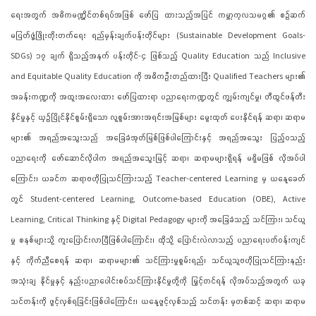
ရေးအတွက် အဓိကမဏ္ဍိုင်တစ်ရပ်အဖြစ် ဖော်ပြ ထားသည့်အပြင် ကမ္ဘာ့ကုလသမဂ္ဂ၏ စဉ်ဆက်
မပြတ်ဖွံ့ဖြိုးတိုးတက်ရေး ရည်မှန်းချက်ပန်းတိုင်များ (Sustainable Development Goals-
SDGs) ၁၇ ချက် ရှိသည့်အနက် ပန်းတိုင်-၄ ဖြစ်သည့် Quality Education သည် Inclusive
and Equitable Quality Education ကို အဓိကဦးတည်ထားပြီး Qualified Teachers များ၏
အခန်းကဏ္ဍကို အထူးအလေးထား ဖော်ပြထားရာ ပညာရေးကဏ္ဍတွင် ကျွမ်းကျင်မှု၊ တီထွင်ဖန်တီး
နိုင်မှုနှင့် ယှဉ်ပြိုင်နိုင်စွမ်းရှိသော လူ့စွမ်းအားအရင်းအမြစ်များ မွေးထုတ် ပေးနိုင်ရန် ဆရာ၊ ဆရာမ
များ၏ အရည်အသွေးသည် အခြေခံအုတ်မြစ်ဖြစ်ပါကြောင်းနှင့် အရည်အသွေး ပြည့်ဝသည့်
ပညာရေးကို ဖော်ဆောင်လိုပါက အရည်အသွေးမြင့် ဆရာ၊ ဆရာမများရှိရန် မရှိမဖြစ် လိုအပ်ပါ
ကြောင်း၊ ယခင်က ဆရာဗဟိုပြုသင်ကြားသည့် Teacher-centered Learning မှ ယနေ့ခေတ်
တွင် Student-centered Learning, Outcome-based Education (OBE), Active
Learning, Critical Thinking နှင့် Digital Pedagogy များကို အခြေခံသည့် သင်ကြား၊ သင်ယူ
မှု စနစ်များသို့ ကူးပြောင်းလာပြီဖြစ်ပါကြောင်း၊ ထိုသို့ ပြောင်းလဲလာသည့် ပညာရေးပတ်ဝန်းကျင်
နှင့် ကိုက်ညီစေရန် ဆရာ၊ ဆရာမများ၏ သင်ကြားမှုစွမ်းရည်၊ သင်ယူသူဗဟိုပြုသင်ကြားနည်း
အသုံးချ နိုင်မှုနှင့် နည်းပညာပေါင်းစပ်သင်ကြားနိုင်မှုတို့ကို မြှင့်တင်ရန် လိုအပ်သည့်အတွက် ယခု
သင်တန်းကို ဖွင့်လှစ်ရခြင်းဖြစ်ပါကြောင်း၊ ယနေ့ဖွင့်လှစ်သည့် သင်တန်း မှတစ်ဆင့် ဆရာ၊ ဆရာမ