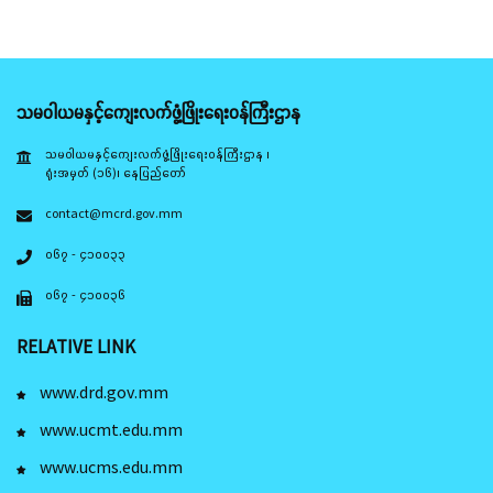
သမဝါယမနှင့်ကျေးလက်ဖွံ့ဖြိုးရေးဝန်ကြီးဌာန
သမဝါယမနှင့်ကျေးလက်ဖွံ့ဖြိုးရေးဝန်ကြီးဌာန ၊
ရုံးအမှတ် (၁၆)၊ နေပြည်တော်
contact@mcrd.gov.mm
၀၆၇ - ၄၁၀၀၃၃
၀၆၇ - ၄၁၀၀၃၆
RELATIVE LINK
www.drd.gov.mm
www.ucmt.edu.mm
www.ucms.edu.mm