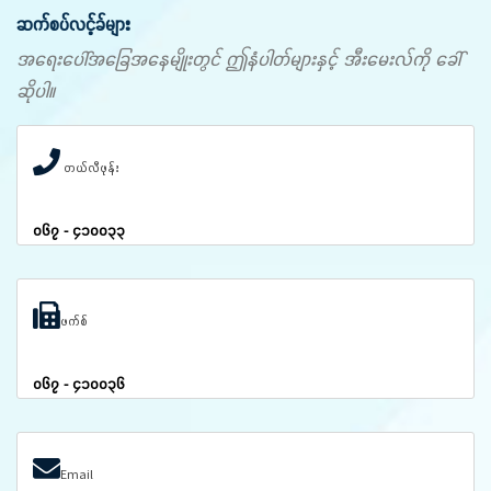
ဆက်စပ်လင့်ခ်များ
အရေးပေါ်အခြေအနေမျိုးတွင် ဤနံပါတ်များနှင့် အီးမေးလ်ကို ခေါ်
ဆိုပါ။
တယ်လီဖုန်း
၀၆၇ - ၄၁၀၀၃၃
ဖက်စ်
၀၆၇ - ၄၁၀၀၃၆
Email