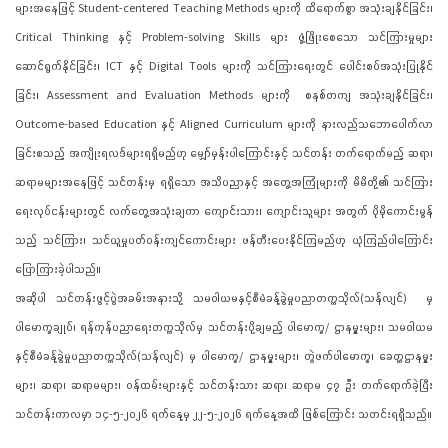
များအနေဖြင့် Student-centered Teaching Methods များကို ထိရောက်စွာ အသုံးချနိုင်ခြင်း၊
Critical Thinking နှင့် ‌Problem-solving Skills များ ဖွံ့ဖြိုးစေသော သင်ကြားမှုများ
ဆောင်ရွက်နိုင်ခြင်း၊ ICT နှင့် Digital Tools များကို သင်ကြားရေးတွင် ပေါင်းစပ်အသုံးပြုနိုင်
ခြင်း၊ Assessment and Evaluation Methods များကို စနစ်တကျ အသုံးချနိုင်ခြင်း၊
Outcome-based Education နှင့် Aligned Curriculum များကို နားလည်သဘောပေါက်လာ
ခြင်းစသည့် အကျိုးရလဒ်များရရှိမည်ဟု မျှော်မှန်းပါကြောင်းနှင့် သင်တန်း တက်ရောက်မည့် ဆရာ၊
ဆရာမများအနေဖြင့် သင်တန်းမှ ရရှိသော အသိပညာနှင့် အတွေ့အကြုံများကို မိမိတို့၏ သင်ကြား
ရေးလုပ်ငန်းများတွင် လက်တွေ့အသုံးချကာ ကျောင်းသား၊ ကျောင်းသူများ အတွက် ပိုမိုကောင်းမွန်
သည့် သင်ကြား၊ သင်ယူမှုပတ်ဝန်းကျင်ကောင်းများ ဖန်တီးပေးနိုင်ကြမည်ဟု ယုံကြည်ပါကြောင်း
ပြောကြားခဲ့ပါသည်။
အဆိုပါ သင်တန်းဖွင့်ပွဲအခမ်းအနားသို့ သမဝါယမနှင့်စီမံခန့်ခွဲမှုပညာတက္ကသိုလ်(သန်လျင်) မှ
ပါမောက္ခချုပ်၊ ရန်ကုန်ပညာရေးတက္ကသိုလ်မှ သင်တန်းပို့ချမည့် ပါမောက္ခ/ ဌာနမှူးများ၊ သမဝါယမ
နှင့်စီမံခန့်ခွဲမှုပညာတက္ကသိုလ်(သန်လျင်) မှ ပါမောက္ခ/ ဌာနမှူးများ၊ တွဲဖက်ပါမောက္ခ၊ ခေတ္တဌာနမှူး
များ၊ ဆရာ၊ ဆရာမများ၊ ဝန်ထမ်းများနှင့် သင်တန်းသား ဆရာ၊ ဆရာမ ၄၇ ဦး တက်ရောက်ခဲ့ပြီး
သင်တန်းကာလမှာ ၁၄-၅-၂၀၂၆ ရက်နေ့မှ ၂၂-၅-၂၀၂၆ ရက်နေ့အထိ ဖြစ်ကြောင်း သတင်းရရှိသည်။