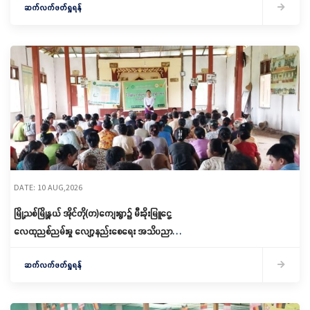
ဆက်လက်ဖတ်ရှုရန်
DATE: 10 AUG,2026
မြို့သစ်မြို့နယ် အိုင်တို(တ)ကျေးရွာ၌ မီးခိုးမြူငွေ့
လေထုညစ်ညမ်းမှု လျော့နည်းစေရေး အသိပညာပေး
ဟောပြော
ဆက်လက်ဖတ်ရှုရန်