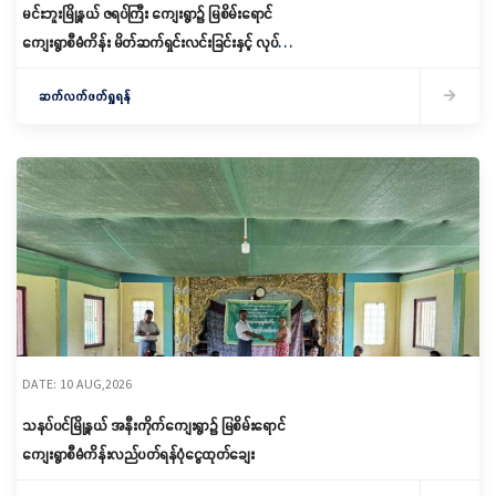
မင်းဘူးမြို့နယ် ဇရပ်ကြီး ကျေးရွာ၌ မြစိမ်းရောင်
ကျေးရွာစီမံကိန်း မိတ်ဆက်ရှင်းလင်းခြင်းနှင့် လုပ်ငန်း
အဖွဲ့ ဖွဲ့စည်းခြင်းပြုလုပ်
ဆက်လက်ဖတ်ရှုရန်
DATE: 10 AUG,2026
သနပ်ပင်မြို့နယ် အနီးကိုက်ကျေးရွာ၌ မြစိမ်းရောင်
ကျေးရွာစီမံကိန်းလည်ပတ်ရန်ပုံငွေထုတ်ချေး