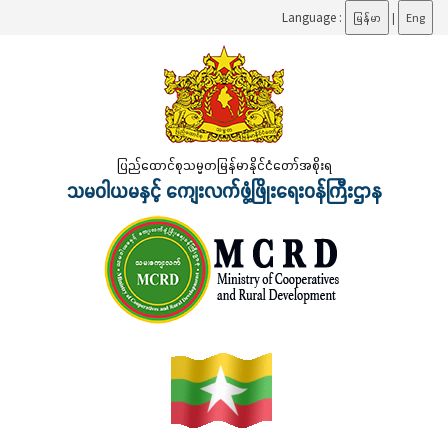
Language :
မြန်မာ
|
Eng
ပြည်ထောင်စုသမ္မတမြန်မာနိုင်ငံတော်အစိုးရ
သမဝါယမနှင့် ကျေးလက်ဖွံ့ဖြိုးရေးဝန်ကြီးဌာန