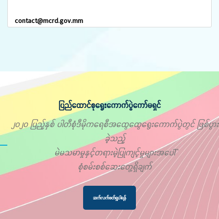
contact@mcrd.gov.mm
ပြည်ထောင်စုရွေးကောက်ပွဲကော်မရှင်
၂၀၂၀ ပြည့်နှစ် ပါတီစုံဒီမိုကရေစီအထွေထွေရွေးကောက်ပွဲတွင် ဖြစ်ပွား
ခဲ့သည့်
မဲမသမာမှုနှင့်တရားမဲ့ပြုကျင့်မှုများအပေါ်
စုံစမ်းစစ်ဆေးတွေ့ရှိချက်
ဆက်လက်ဖတ်ရှုပါရန်