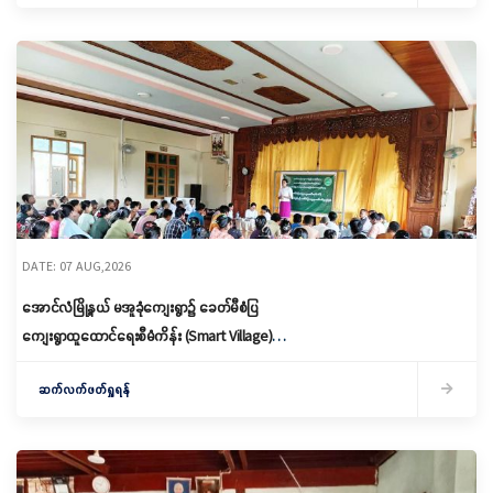
DATE: 07 AUG,2026
အောင်လံမြို့နယ် မအူခုံကျေးရွာ၌ ခေတ်မီစံပြ
ကျေးရွာထူထောင်ရေးစီမံကိန်း (Smart Village)
မိတ်ဆက်ရှင်လင်းခြင်းနှင့်ကော်မတီဖွဲ့စည်း
ဆက်လက်ဖတ်ရှုရန်