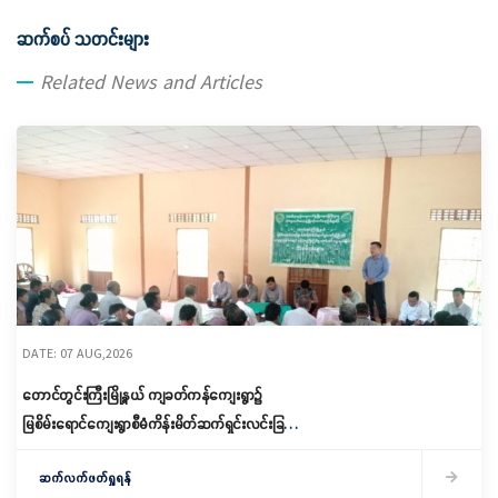
ဆက်စပ် သတင်းများ
Related News and Articles
DATE: 07 AUG,2026
တောင်တွင်းကြီးမြို့နယ် ကျခတ်ကန်ကျေးရွာ၌
မြစိမ်းရောင်ကျေးရွာစီမံကိန်းမိတ်ဆက်ရှင်းလင်းခြင်း
နှင့် ကော်မတီဖွဲ့စည်းခြင်း ပြုလုပ်
ဆက်လက်ဖတ်ရှုရန်