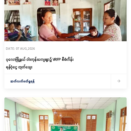
DATE: 07 AUG,2026
ပုလောမြို့နယ် ဝါးကုန်းကျေးရွာ၌ ‌VRFP စီမံကိန်း
ရန်ပုံငွေ ထုတ်ချေး
ဆက်လက်ဖတ်ရှုရန်