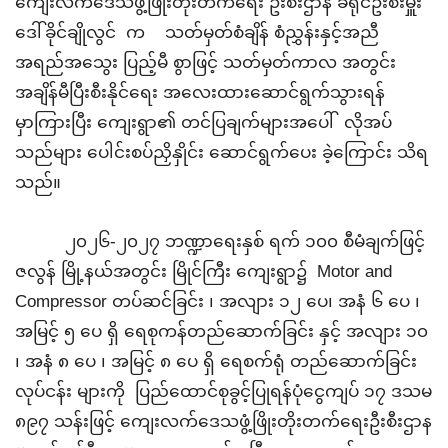
ကျေးလက်ဒေသဖွံ့ဖြိုးတိုးတက်ရေး ဦးစီးဌာန ခရိုင်ဦးစီးမှူး
ဒေါ်ခိုင်ချိုလွင် က သတ်မှတ်စံချိန် စံညွှန်းနှင့်အညီ
အရည်အသွေး ပြည့်မီ စွာဖြင့် သတ်မှတ်ကာလ အတွင်း
အချိန်မီပြီးစီးနိုင်ရေး အလေးထားဆောင်ရွက်သွားရန်
မှာကြားပြီး ကျေးရွာ၏ တင်ပြချက်များအပေါ် လိုအပ်
သည်များ ပေါင်းစပ်ညှိနှိုင်း ဆောင်ရွက်ပေး ခဲ့ကြောင်း သိရ
သည်။
၂၀၂၆-၂၀၂၇ ဘဏ္ဍာ‌ရေးနှစ် ရက် ၁၀၀ စီမံချက်ဖြင့်
ဇလွန် မြို့နယ်အတွင်း မြိုင်ကြီး ကျေးရွာ၌ Motor
and
Compressor တပ်ဆင်ခြင်း ၊ အလျား ၁၂ ပေ၊ အနံ ၆ ပေ ၊
အမြင့် ၅ ပေ ရှိ‌ ရေစုကန်တည်ဆောက်ခြင်း နှင့် အလျား ၁၀
၊ အနံ ၈ ပေ ၊ အမြင့် ၈ ပေ ရှိ ရေစက်ရုံ တည်ဆောက်ခြင်း
လုပ်ငန်း
များကို ပြည်ထောင်စု
ခွင့်ပြုရန်ပုံငွေကျပ် ၁၇ ဒသမ
၈၉၇
သန်းဖြင့် ကျေးလက်ဒေသဖွံ့ဖြိုးတိုးတက်ရေးဦးစီးဌာန