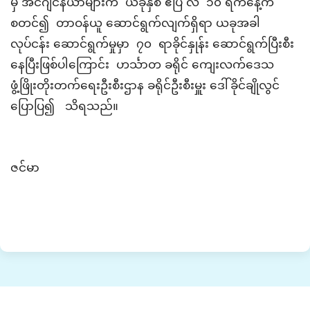
မှ အင်ဂျင်နီယာများက ယခု
နှစ် ဧပြီ လ ၁၀ ရက်နေ့က
စတင်၍ တာဝန်ယူ‌ ဆောင်ရွက်လျက်ရှိရာ ယခုအခါ
လုပ်ငန်း ဆောင်ရွက်မှုမှာ ၇၀ ရာခိုင်နှုန်း ဆောင်ရွက်ပြီးစီး
နေပြီးဖြစ်ပါကြောင်း ဟင်္သာတ ခရိုင် ကျေးလက်ဒေသ
ဖွံ့ဖြိုးတိုးတက်ရေးဦးစီးဌာန ခရိုင်ဦးစီးမှူး ဒေါ်ခိုင်ချိုလွင်
ပြောပြ၍ သိရသည်။
ဇင်မာ