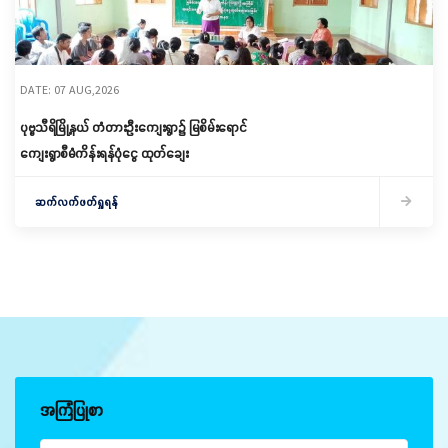
DATE: 07 AUG,2026
ပုဗ္ဗသီရိမြို့နယ် တံတားဦးကျေးရွာ၌ မြစိမ်းရောင်
ကျေးရွာစီမံကိန်းရန်ပုံငွေ ထုတ်ချေး
ဆက်လက်ဖတ်ရှုရန်
အကြံပြုစာ