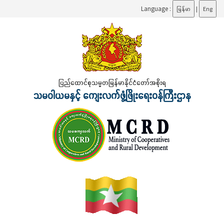
Language :
မြန်မာ
|
Eng
ပြည်ထောင်စုသမ္မတမြန်မာနိုင်ငံတော်အစိုးရ
သမဝါယမနှင့် ကျေးလက်ဖွံ့ဖြိုးရေးဝန်ကြီးဌာန