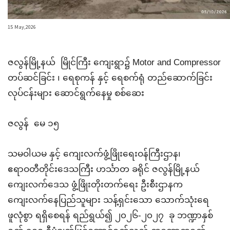
15 May,2026
ဇလွန်မြို့နယ် မြိုင်ကြီး ကျေးရွာ၌
Motor
and Compressor
တပ်ဆင်ခြင်း ၊ ရေစုကန် နှင့် ရေစက်ရုံ တည်ဆောက်ခြင်း
လုပ်ငန်းများ ဆောင်ရွက်နေမှု စစ်ဆေး
ဇလွန် မေ ၁၅
သမဝါယမ နှင့် ကျေးလက်ဖွံ့ဖြိုးရေးဝန်ကြီးဌာန၊
ဧရာဝတီတိုင်းဒေသကြီး ဟင်္သာတ ခရိုင် ဇလွန်မြို့နယ်
ကျေးလက်ဒေသ ဖွံ့ဖြိုးတိုးတက်ရေး ဦးစီးဌာနက
ကျေးလက်နေပြည်သူများ သန့်ရှင်းသော သောက်သုံးရေ
ဖူလုံစွာ ရရှိစေရန် ရည်ရွယ်၍ ၂၀၂၆-၂၀၂၇ ခု ဘဏ္ဍာနှစ်