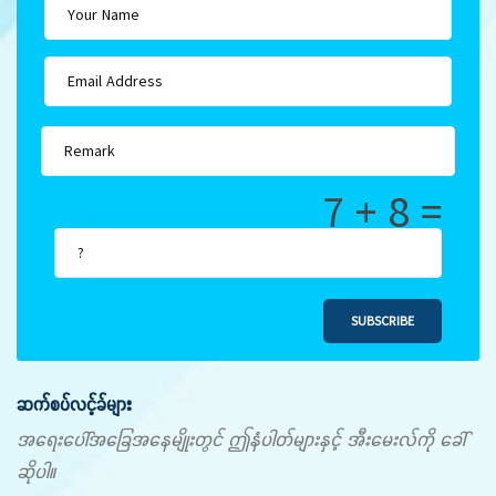
7 + 8 =
SUBSCRIBE
ဆက်စပ်လင့်ခ်များ
အရေးပေါ်အခြေအနေမျိုးတွင် ဤနံပါတ်များနှင့် အီးမေးလ်ကို ခေါ်
ဆိုပါ။