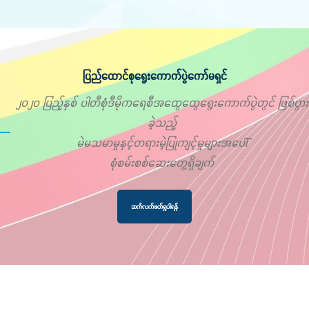
ပြည်ထောင်စုရွေးကောက်ပွဲကော်မရှင်
၂၀၂၀ ပြည့်နှစ် ပါတီစုံဒီမိုကရေစီအထွေထွေရွေးကောက်ပွဲတွင် ဖြစ်ပွား
ခဲ့သည့်
မဲမသမာမှုနှင့်တရားမဲ့ပြုကျင့်မှုများအပေါ်
စုံစမ်းစစ်ဆေးတွေ့ရှိချက်
ဆက်လက်ဖတ်ရှုပါရန်