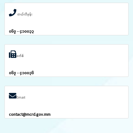
တယ်လီဖုန်း
၀၆၇ - ၄၁၀၀၃၃
ဖက်စ်
၀၆၇ - ၄၁၀၀၃၆
Email
contact@mcrd.gov.mm