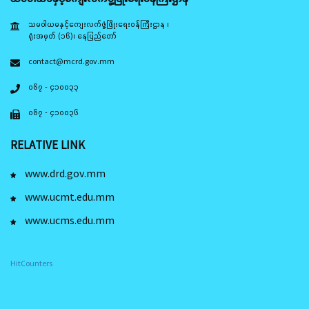
သမဝါယမနှင့်ကျေးလက်ဖွံ့ဖြိုးရေးဝန်ကြီးဌာန ၊
ရုံးအမှတ် (၁၆)၊ နေပြည်တော်
contact@mcrd.gov.mm
၀၆၇ - ၄၁၀၀၃၃
၀၆၇ - ၄၁၀၀၃၆
RELATIVE LINK
www.drd.gov.mm
www.ucmt.edu.mm
www.ucms.edu.mm
HitCounters