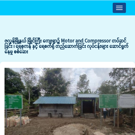
Toggle
navigatio
ဇလွန်မြို့နယ် မြိုင်ကြီး ကျေးရွာ၌ Motor and Compressor တပ်ဆင်
ခြင်း ၊ ရေစုကန် နှင့် ရေစက်ရုံ တည်ဆောက်ခြင်း လုပ်ငန်းများ ဆောင်ရွက်
နေမှု စစ်ဆေး