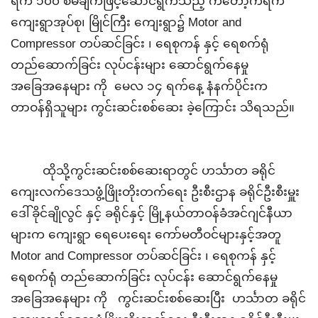
ရက် ၁၀၀ စီမံချက်ဖြင့်ဆောင်ရွက်သည့် ကတော့ကရက်
ကျေးရွာအုပ်စု၊ မြိုင်ကြီး ကျေးရွာ၌
Motor
and
Compressor တပ်ဆင်ခြင်း ၊ ရေစုကန် နှင့် ရေစက်ရုံ
တည်ဆောက်ခြင်း
လုပ်ငန်းများ ဆောင်ရွက်နေမှု
အခြေအနေများ ကို မေလ ၁၄ ရက်နေ့ နံနက်ပိုင်းက
တာဝန်ရှိသူများ ကွင်းဆင်းစစ်ဆေး ခဲ့ကြောင်း သိရသည်။
ထိုသို့ကွင်းဆင်းစစ်ဆေးရာတွင် ဟင်္သာတ ခရိုင်
ကျေးလက်ဒေသဖွံ့ဖြိုးတိုးတက်ရေး ဦးစီးဌာန ခရိုင်ဦးစီးမှူး
ဒေါ်ခိုင်ချိုလွင် နှင့် ခရိုင်နှင့် မြို့နယ်တာဝန်ခံအင်ဂျင်နီယာ
များက ကျေးရွာ ရေပေးရေး ကော်မတီဝင်များနှင့်အတူ
Motor
and Compressor တပ်ဆင်ခြင်း ၊ ရေစုကန် နှင့်
ရေစက်ရုံ တည်ဆောက်ခြင်း
လုပ်ငန်း ဆောင်ရွက်နေမှု
အခြေအနေများ ကို ကွင်းဆင်းစစ်ဆေးပြီး ဟင်္သာတ ခရိုင်