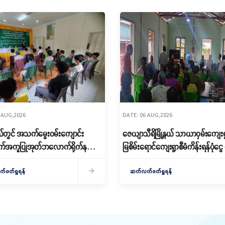
 AUG,2026
DATE: 06 AUG,2026
့နယ်တွင် အသက်မွေးဝမ်းကျောင်း
ဇေယျာသီရိမြို့နယ် သာယာဝှမ်းကျေးရ
အကူပြုအုတ်ဘလောက်ရိုက်နည်း
မြစိမ်းရောင်ကျေးရွာစီမံကိန်းရန်ပုံငွ
ွင့်လှစ်
ချေး
ဖတ်ရှုရန်
ဆက်လက်ဖတ်ရှုရန်