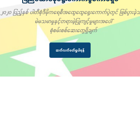
၂၀၂၀ ပြည့်နှစ် ပါတီစုံဒီမိုကရေစီအထွေထွေရွေးကောက်ပွဲတွင် ဖြစ်ပွားခဲ့သ
မဲမသမာမှုနှင့်တရားမဲ့ပြုကျင့်မှုများအပေါ်
စုံစမ်းစစ်ဆေးတွေ့ရှိချက်
ဆက်လက်ဖတ်ရှုပါရန်