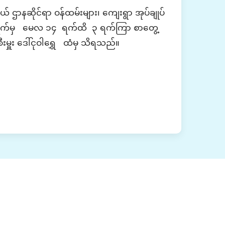
် ဌာနဆိုင်ရာ ဝန်ထမ်းများ၊ ကျေးရွာ အုပ်ချုပ်
က်မှ
မေလ ၁၄ ရက်ထိ ၃ ရက်ကြာ
စာတွေ့
ီးမှူး ဒေါ်ငုဝါရွှေ ထံမှ သိရသည်။