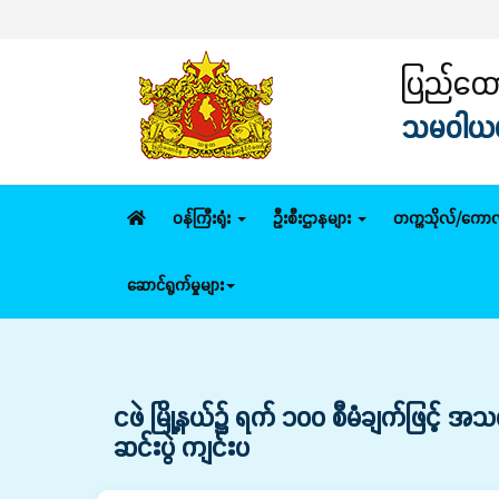
ပြည်ထောင
သမဝါယမနှ
ဝန်ကြီးရုံး
ဦးစီးဌာနများ
တက္ကသိုလ်/ကောလ
ဆောင်ရွက်မှုများ
ငဖဲ မြို့နယ်၌ ရက် ၁၀၀ စီမံချက်ဖြင့
ဆင်းပွဲ ကျင်းပ