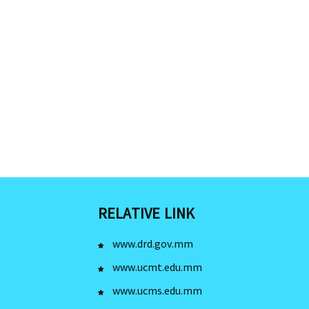
RELATIVE LINK
www.drd.gov.mm
www.ucmt.edu.mm
www.ucms.edu.mm