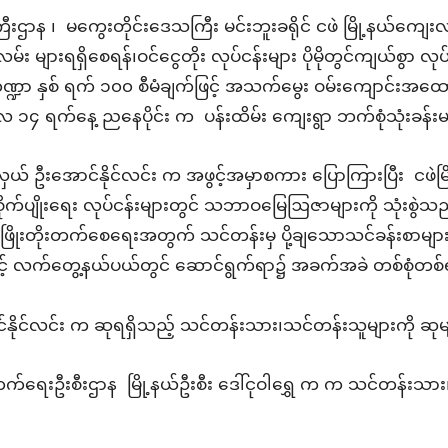
ာန ၊ မကွေးတိုင်းဒေသကြီး မင်းဘူးခရိုင် ငဖဲ
မြို့နယ်ကျေး
ားရရှိစေရန်၊ဝင်ငွေတိုး လုပ်ငန်းများ ပိုမိုတွင်ကျယ်စွာ လုပ်ကိ
္ဍာ နှစ် ရက် ၁၀၀ စီမံချက်ဖြင့် အသက်မွေး ဝမ်းကျောင်းအ
 ၁၄ ရက်နေ့ ညနေပိုင်း က ပန်းထိမ်း ကျေးရွာ ဘက်စုံသုံးခန
ယ် ဦးအောင်နိုင်လင်း က အဖွင့်အမှာစကား ပြောကြားပြီး ငဖဲမြ
့၏ စိုက်ပျိုးရေး လုပ်ငန်းများတွင် သဘာဝမြေဩဇာများကို သုံးစွဲသ
ဖွံ့ ဖြိုးတိုးတက်စေရေးအတွက် သင်တန်းမှ ပို့ချသောသင်ခန်းစာမ
် လက်တွေ့နယ်ပယ်တွင် ဆောင်ရွက်ရာ၌ အခက်အခဲ တစ်စုံတစ်ရာ 
်နိုင်လင်း က ဆုရရှိသည့် သင်တန်းသား၊သင်တန်းသူများကို
ဆုမ
်ရေးဦးစီးဌာန မြို့နယ်ဦးစီး ဒေါ်ငုဝါရွှေ က
က
သင်တန်းသား၊