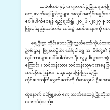
သမဝါယမ နှင့် ကျေးလက်ဖွံ့ဖြိုးရေးဝန်ကြီးဌ
ကျေးလက်နေပြည်သူများ အလုပ်အကိုင်အခွင့်အလမ်း မျ
ပေါ်ပေါက်စေရန် ရည်ရွယ်၍ ၂၀၂၆ -၂၀၂၇ ခု ဘဏ
ပြုလုပ်နည်းသင်တန်း ဆင်းပွဲ
အခမ်းအနားကို
မေလ
ရှေ့ဦးစွာ
တိုင်းဒေသကြီးလွှတ်တော်ကိုယ်စားလှ
ဦးစီးဌာန မြို့နယ်ဦးစီး ဒေါ်ငုဝါရွှေ က မိမိတို
လုပ်သားများ ပေါ်ပေါက်လာပြီး လူမှု စီးပွားဘဝ
ကြောင်း ၊ သင်တန်းသာ၊ သင်တန်းသူများအနေဖြင့
ဆက်နိုင်ကြောင်း ဆွေးနွေး
ပြောကြားခဲ့ပြီး
တိုင်းဒေသကြီးလွှတ်တော်ကိုယ်စားလှယ် ဦးအောင
ထိုနောက်
ငဖဲမြို့နယ်
ကျေးလက်ဒေသဖွံ့ဖြိုးတိုးတက
ပေးအပ်ခဲ့သည်။