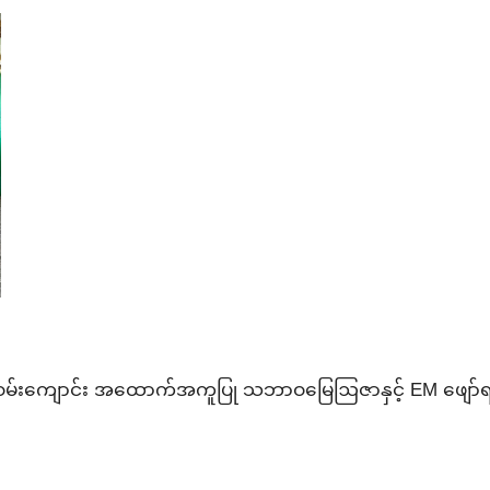
မ်းကျောင်း အထောက်အကူပြု
သဘာဝမြေဩဇာနှင့် EM ဖျော်ရည