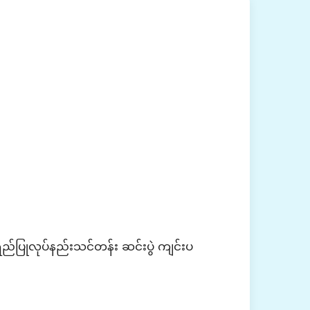
်ပြုလုပ်နည်းသင်တန်း ဆင်းပွဲ ကျင်းပ