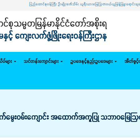
ပြည်ထောင်စုဝန်ကြီး ဦးမျိုးဇော်သိမ်း ယူရီးယားမြေဩဇာဝယ်ယူဖြန့်ဖြူးရောင်းချရေး ဦးဆော
်စုသမ္မတမြန်မာနိုင်ငံတော်အစိုးရ
င့် ကျေးလက်ဖွံ့ဖြိုးရေးဝန်ကြီးဌာန
ိပ်များ
သင်တန်းကျောင်းများ
ဥပဒေနှင့်နည်းဥပဒေများ
အိတ်ဖွင့
် အသက်မွေးဝမ်းကျောင်း အထောက်အကူပြု သဘာဝမြေဩဇာ