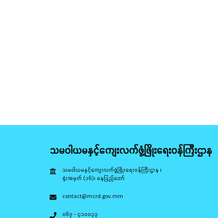
သမဝါယမနှင့်ကျေးလက်ဖွံ့ဖြိုးရေးဝန်ကြီးဌာန
သမဝါယမနှင့်ကျေးလက်ဖွံ့ဖြိုးရေးဝန်ကြီးဌာန ၊
ရုံးအမှတ် (၁၆)၊ နေပြည်တော်
contact@mcrd.gov.mm
၀၆၇ - ၄၁၀၀၃၃