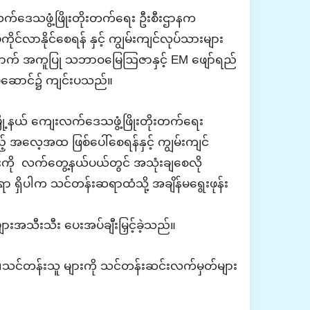
လက်ဒေသဖွံ့ဖြိုးတိုးတက်ရေး ဦးစီးဌာနက
ုင်လာနိုင်စေရန် နှင့် ကျွမ်းကျင်လုပ်သားများ
ထောက် အကူပြု
သဘာဝမြေဩဇာနှင့် EM ဖျော်ရည်
်းမဆောင်၌ ကျင်းပသည်။
ို့နယ်
ကျေးလက်ဒေသဖွံ့ဖြိုးတိုးတက်ရေး
ည့် အလေ့အထ ဖြစ်ပေါ်စေရန်နှင့် ကျွမ်းကျင်
ျားကို လက်တွေ့နယ်ပယ်တွင် အသုံးချစေလို
ရှိပါက သင်တန်းဆရာထံသို့ အချိန်မရွေးဖုန်း
ျားအသီးသီး ပေးအပ်ချီးမြှင့်ခဲ့သည်။
သင်တန်းသူ များကို သင်တန်းဆင်းလက်မှတ်များ