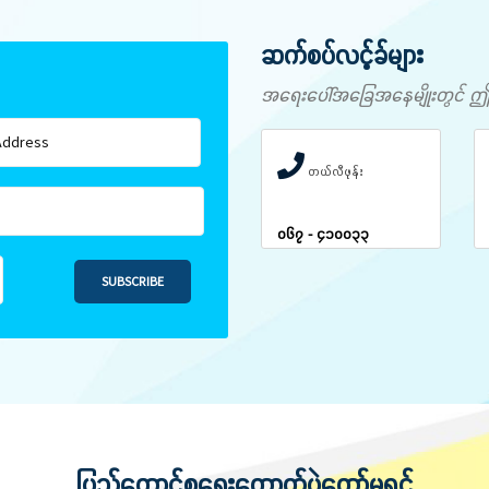
ဆက်စပ်လင့်ခ်များ
အရေးပေါ်အခြေအနေမျိုးတွင် ဤနံပါ
တယ်လီဖုန်း
၀၆၇ - ၄၁၀၀၃၃
SUBSCRIBE
ပြည်ထောင်စုရွေးကောက်ပွဲကော်မရှင်