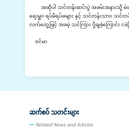
အဆိုပါ သင်တန်းဆင်းပွဲ အခမ်းအနားသို့
မဲ
ရေးမှူး၊ ရပ်မိရပ်ဖများ နှင့်
သင်တန်းသား၊ သင်တ
လက်တွေ့ဖြင့်
အခမဲ့
သင်ကြား ပို့ချခဲ့ကြောင်း
ငဖဲ
ဇင်မာ
ဆက်စပ် သတင်းများ
Related News and Articles