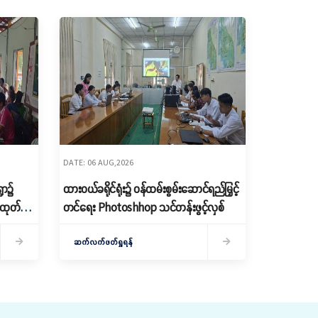
DATE: 06 AUG,2026
ွာ၌
ထားဝယ်ခရိုင်ရုံး၌ ဝန်ထမ်းစွမ်းဆောင်ရည်မြှင့်
ေ ထုတ်
တင်ရေး Photoshhop သင်တန်းဖွင့်လှစ်
ဆက်လက်ဖတ်ရှုရန်