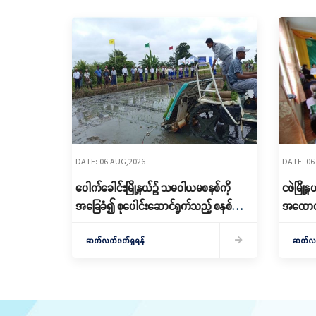
DATE: 06 AUG,2026
DATE: 06
ပေါက်ခေါင်းမြို့နယ်၌ သမဝါယမစနစ်ကို
ငဖဲမြို
အခြေခံ၍ စုပေါင်းဆောင်ရွက်သည့် စနစ်ကျ
အထောက်
သော စိုက်ပျိုးရေးဆောင်ရွက်
သင်တန်းဖ
ဆက်လက်ဖတ်ရှုရန်
ဆက်လက်