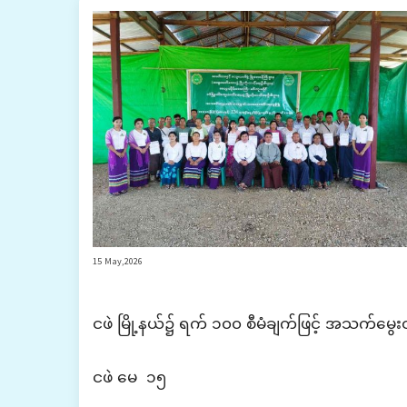
15 May,2026
ငဖဲ မြို့နယ်၌
ရက် ၁၀၀ စီမံချက်ဖြင့်
အသက်မွေးဝ
ငဖဲ မေ ၁၅