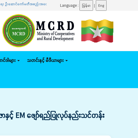
င်ကော်မတီအစည်းအဝေးသို့ တက်ရောက်
.......
ပြည်ထောင်စုဝန်ကြီး ဦးမျိုးဇော်သိမ်း နေပြည်တော်ကောင်
Language :
မြန်မာ
|
Eng
်တင်ဒါများ
သတင်းနှင့် မီဒီယာများ
နှင့် EM ဖျော်ရည်ပြုလုပ်နည်းသင်တန်း