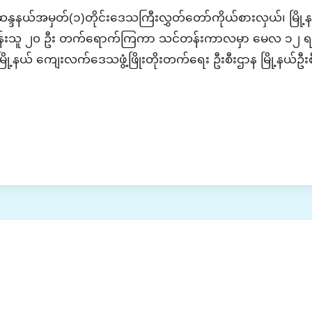
ဆန္ဒနယ်အမှတ်(၁)တိုင်းဒေသကြီးလွှတ်တော်ကိုယ်စားလှယ်၊ မြို့နယ
န်းသူ ၂၀ ဦး တက်ရောက်ကြကာ သင်တန်းကာလမှာ မေလ ၁၂ ရ
မြို့နယ် ကျေးလက်ဒေသဖွံ့ဖြိုးတိုးတက်ရေး ဦးစီးဌာန မြို့နယ်ဦးစ