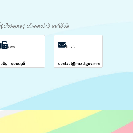
တ်များနှင့် အီးမေးလ်ကို ခေါ်ဆိုပါ။
ဖက်စ်
Email
၀၆၇ - ၄၁၀၀၃၆
contact@mcrd.gov.mm