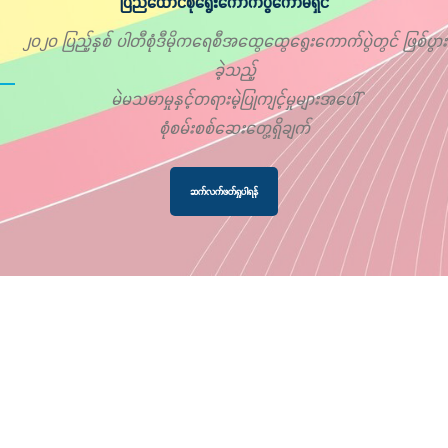
ပြည်ထောင်စုရွေးကောက်ပွဲကော်မရှင်
၂၀၂၀ ပြည့်နှစ် ပါတီစုံဒီမိုကရေစီအထွေထွေရွေးကောက်ပွဲတွင် ဖြစ်ပွား
ခဲ့သည့်
မဲမသမာမှုနှင့်တရားမဲ့ပြုကျင့်မှုများအပေါ်
စုံစမ်းစစ်ဆေးတွေ့ရှိချက်
ဆက်လက်ဖတ်ရှုပါရန်