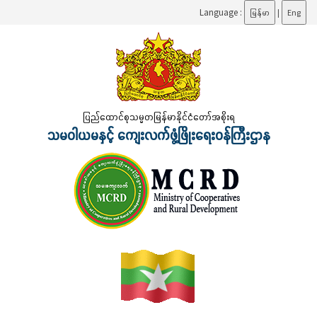
Language :
မြန်မာ
|
Eng
ပြည်ထောင်စုသမ္မတမြန်မာနိုင်ငံတော်အစိုးရ
သမဝါယမနှင့် ကျေးလက်ဖွံ့ဖြိုးရေးဝန်ကြီးဌာန