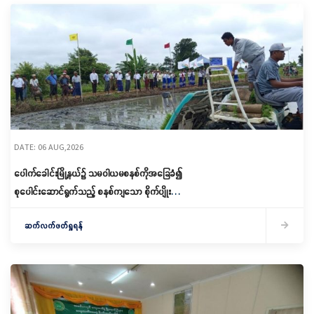
DATE: 06 AUG,2026
ပေါက်ခေါင်းမြို့နယ်၌ သမဝါယမစနစ်ကိုအခြေခံ၍
စုပေါင်းဆောင်ရွက်သည့် စနစ်ကျသော စိုက်ပျိုးရေး
ဆောင်ရွက်
ဆက်လက်ဖတ်ရှုရန်