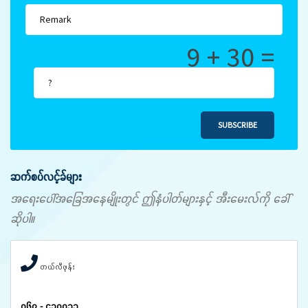
9 + 30 =
SUBSCRIBE
ဆက်စပ်လင့်ခ်များ
အရေးပေါ်အခြေအနေမျိုးတွင် ဤနံပါတ်များနှင့် အီးမေးလ်ကို ခေါ်
ဆိုပါ။
တယ်လီဖုန်း
၀၆၇ - ၄၁၀၀၃၃