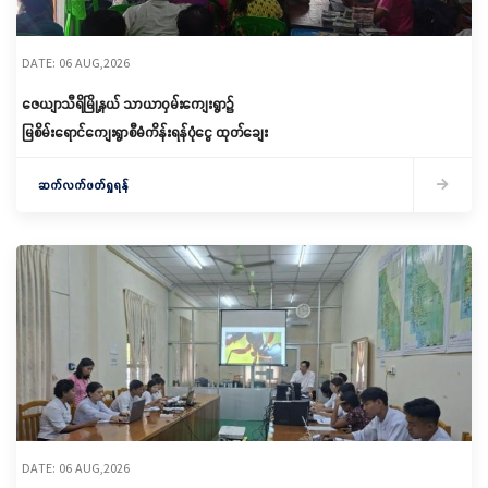
DATE: 06 AUG,2026
ဇေယျာသီရိမြို့နယ် သာယာဝှမ်းကျေးရွာ၌
မြစိမ်းရောင်ကျေးရွာစီမံကိန်းရန်ပုံငွေ ထုတ်ချေး
ဆက်လက်ဖတ်ရှုရန်
DATE: 06 AUG,2026