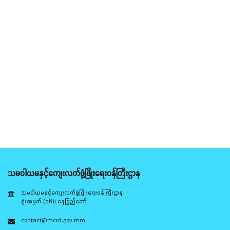
သမဝါယမနှင့်ကျေးလက်ဖွံ့ဖြိုးရေးဝန်ကြီးဌာန
သမဝါယမနှင့်ကျေးလက်ဖွံ့ဖြိုးရေးဝန်ကြီးဌာန ၊
ရုံးအမှတ် (၁၆)၊ နေပြည်တော်
contact@mcrd.gov.mm