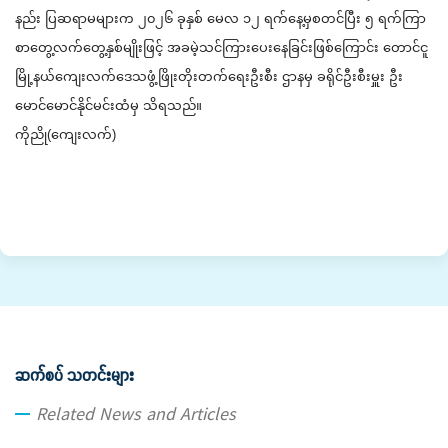
နည်း ပြဆရာမများက ၂၀၂၆ ခုနှစ် မေလ ၁၂ ရက်နေ့မှစတင်ပြီး ၅ ရက်ကြာ
စာတွေ့လက်တွေ့နှစ်မျိုးဖြင့် အခမဲ့သင်ကြား‌ပေးနေခြင်းဖြစ်ကြောင်း တောင်ငူ
မြို့နယ်ကျေးလက်ဒေသဖွံ့ဖြိုးတိုးတက်ရေးဦးစီး ဌာနမှ ခရိုင်ဦးစီးမှူး ဦး
မောင်မောင်နိုင်မင်းထံမှ သိရသည်။
ကိုညို(ကျေးလက်)
ဆက်စပ် သတင်းများ
Related News and Articles