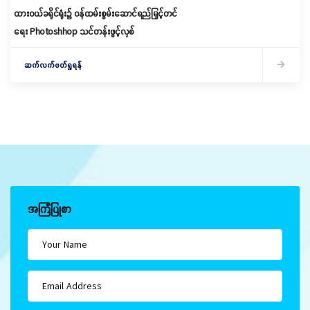
ထားဝယ်ခရိုင်ရုံး၌ ဝန်ထမ်းစွမ်းဆောင်ရည်မြှင့်တင်
ရေး Photoshhop သင်တန်းဖွင့်လှစ်
ဆက်လက်ဖတ်ရှုရန်
အကြံပြုစာ