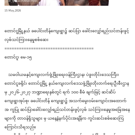
15 May,2026
တောင်ငူမြို့နယ် ခပေါင်းတိန်ကျေးရွာ၌ ဆပ်ပြာ ခေါင်းလျှော်ရည်သင်တန်းဖွင့်
လှစ်သင်ကြား‌နေမှုစစ်ဆေး
=====================================
တောင်ငူ၊ မေ-၁၅
သမဝါယမနှင့်ကျေးလက်ဖွံ့ဖြိုးရေးဝန်ကြီးဌာန၊ ပဲခူးတိုင်းဒေသကြီး၊
တောင်ငူခရိုင်၊ တောင်ငူမြို့ နယ်ကျေးလက်ဒေသဖွံ့ဖြိုးတိုးတက်ရေးဦးစီးဌာန
မှ ၂၀၂၆-၂၀၂၇ ဘဏ္ဍာရေးနှစ်တွင် ရက် ၁၀၀ စီမံ ချက်ဖြင့် ဆင်ဆိပ်
ကျေးရွာအုပ်စု၊ ခပေါင်းတိန် ကျေးရွာ၌ အသက်မွေးဝမ်းကျောင်းအထောက်
အ ကူပြု ဆပ်ပြာခေါင်းလျှော်ရည်သင်တန်းဖွင့်လှစ် သင်ကြားနေမှုအခြေအနေ
များကို တာဝန်ရှိသူများ မှ ယနေ့နံနက်ပိုင်းအချိန်က ကွင်းဆင်းစစ်ဆေးကြ
ကြောင်းသိရသည်။