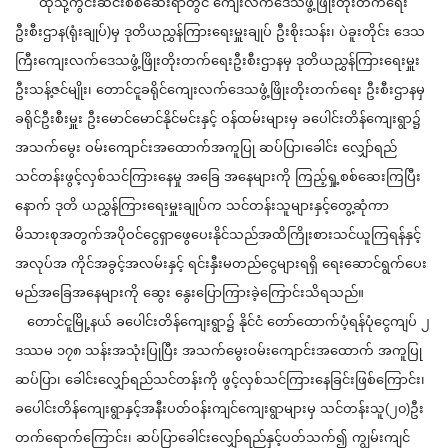
ထိုသို့ကွင်းဆင်းစစ်ဆေးရာတွင် ကျေးလက်ဒေသဖွံ့ဖြိုး‌တိုးတက်ရေး
ဦးစီးဌာန(ရုံးချုပ်)မှ ဒုတိယညွှန်ကြားရေးမှူးချုပ် ဦးစိုးသန်း၊ ပဲခူးတိုင်း ဒေသ
ကြီးကျေးလက်ဒေသဖွံ့ဖြိုးတိုးတက်ရေးဦးစီးဌာနမှ ဒုတိယညွှန်ကြားရေးမှူး
ဦးသန့်ဇင်မျိုး၊ တောင်ငူခရိုင်ကျေးလက်ဒေသဖွံ့ဖြိုးတိုးတက်‌ရေး ဦးစီးဌာနမှ
ခရိုင်ဦးစီးမှူး ဦးမောင်‌မောင်နိုင်မင်းနှင့် ဝန်ထမ်းများမှ ခပေါင်းတိန်ကျေးရွာ၌
အသက်မွေး ဝမ်းကျောင်းအထောက်အကူပြု ဆပ်ပြာ၊ခေါင်း လျှော်ရည်
သင်တန်းဖွင့်လှစ်သင်ကြားနေမှု အခြေ အနေများကို ကြည့်ရှု့စစ်ဆေးကြပြီး
နောက် ဒုတိ ယညွှန်ကြားရေးမှူးချုပ်က သင်တန်းသူများနှင့်တွေ့ဆုံကာ
မိသားစုအတွက်အပိုဝင်ငွေရှာဖွေပေးနိုင်သည်အထိကြိုးစားသင်ယူကြရန်နှင့်
အလုပ်အ ကိုင်အခွင့်အလမ်းနှင့် ရင်းနှီးမတည်ငွေများရရှိ ရေးဆောင်ရွက်ပေး
မည်အခြေအနေများကို ဆွေး နွေးပြောကြားခဲ့ကြောင်းသိရသည်။
တောင်ငူမြို့နယ် ခပေါင်းတိန်ကျေးရွာ၌ နိုင်ငံ တော်ထောက်ပံ့ရန်ပုံငွေကျပ် ၂
ဒဿမ ၁၇၈ သန်းအသုံးပြုပြီး အသက်မွေးဝမ်းကျောင်းအထောက် အကူပြု
ဆပ်ပြာ၊ ခေါင်းလျှော်ရည်သင်တန်းကို ဖွင့်လှစ်သင်ကြားနေခြင်းဖြစ်ကြောင်း၊
ခပေါင်းတိန်ကျေးရွာနှင့်အနီးပတ်ဝန်းကျင်ကျေးရွာများမှ သင်တန်းသူ(၂၀)ဦး
တက်ရောက်ကြောင်း၊ ဆပ်ပြာခေါင်းလျှော်ရည်နှင့်ပတ်သက်၍ ကျွမ်းကျင်