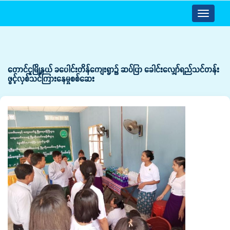
Toggle
navigatio
တောင်ငူမြို့နယ် ခပေါင်းတိန်ကျေးရွာ၌ ဆပ်ပြာ ခေါင်းလျှော်ရည်သင်တန်း
ဖွင့်လှစ်သင်ကြား‌နေမှုစစ်ဆေး