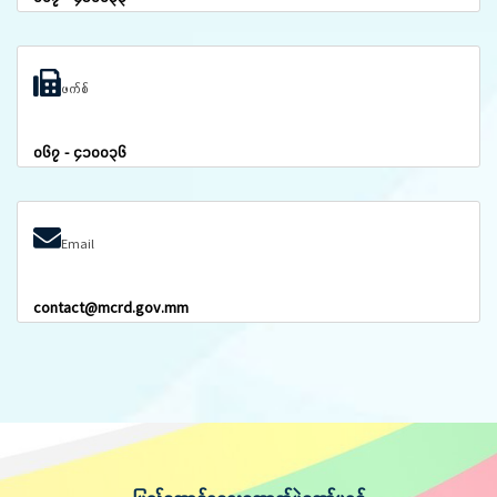
ဖက်စ်
၀၆၇ - ၄၁၀၀၃၆
Email
contact@mcrd.gov.mm