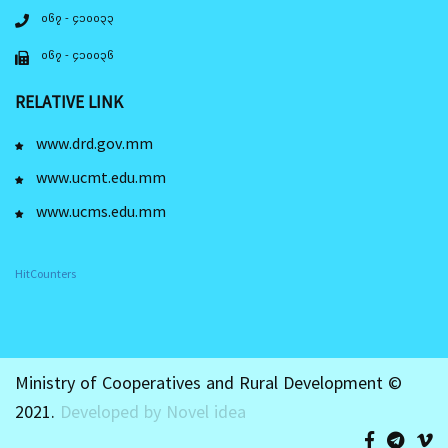
၀၆၇ - ၄၁၀၀၃၃
၀၆၇ - ၄၁၀၀၃၆
RELATIVE LINK
www.drd.gov.mm
www.ucmt.edu.mm
www.ucms.edu.mm
HitCounters
Ministry of Cooperatives and Rural Development ©
2021.
Developed by Novel idea