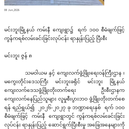
08 Jun,2026
မင်းဘူးမြို့နယ် ကမ်းနီ ကျေးရွာ၌ ရက် ၁၀၀ စီမံချက်ဖြင့်
ကွန်ကရစ်လမ်းခင်းခြင်းလုပ်ငန်း ရာနှုန်းပြည့် ပြီးစီး
‎မင်းဘူး ဇွန် ၈
‎ သမဝါယမ နှင့် ကျေးလက်ဖွံ့ဖြိုးရေးဝန်ကြီးဌာန ၊
မကွေးတိုင်းဒေသကြီး မင်းဘူးခရိုင် မင်းဘူး မြို့နယ်
ကျေးလက်ဒေသဖွံ့ဖြိုးတိုးတက်ရေး ဦးစီးဌာနက
ကျေးလက်နေပြည်သူများ လူမှုစီးပွားဘဝ ဖွံ့ဖြိုးတိုးတက်စေ
ရန် ရည်ရွယ်၍ ၂၀၂၆-၂၀၂၇ ခု ဘဏ္ဍာရေးနှစ် ရက် ၁၀၀
စီမံချက်ဖြင့် ကမ်းနီ ကျေးရွာတွင် ကွန်ကရစ်လမ်းခင်းခြင်း
လုပ်ငန်း ရာနှုန်းပြည့် ဆောင်ရွက်ပြီးစီးမှု အခြေအနေများကို