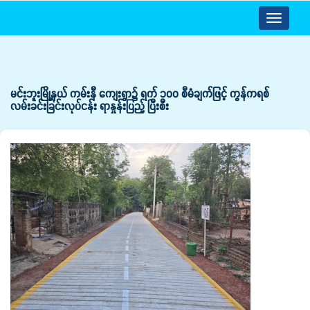
Toggle
navigatio
မင်းဘူးမြို့နယ် ကမ်းနီ ကျေးရွာ၌ ရက် ၁၀၀ စီမံချက်ဖြင့် ကွန်ကရစ်
လမ်းခင်းခြင်းလုပ်ငန်း ရာနှုန်းပြည့် ပြီးစီး