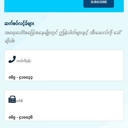
SUBSCRIBE
ဆက်စပ်လင့်ခ်များ
အရေးပေါ်အခြေအနေမျိုးတွင် ဤနံပါတ်များနှင့် အီးမေးလ်ကို ခေါ်
ဆိုပါ။
တယ်လီဖုန်း
၀၆၇ - ၄၁၀၀၃၃
ဖက်စ်
၀၆၇ - ၄၁၀၀၃၆