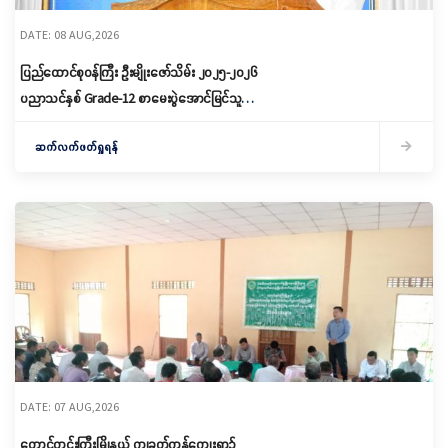
DATE: 08 AUG,2026
ပြည်ထောင်စုဝန်ကြီး ဦးမျိုးဇော်သိမ်း ၂၀၂၅-၂၀၂၆
ပညာသင်နှစ် Grade-12 စာမေးပွဲအောင်မြင်သူများ
နှင့် ဂုဏ်ထူးရရှိသူများကို ဆုများချီးမြှင့်ပေးအပ်
ဆက်လက်ဖတ်ရှုရန်
DATE: 07 AUG,2026
တောင်တွင်းကြီးမြို့နယ် ကျခတ်ကန်ကျေးရွာ၌