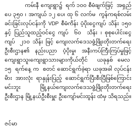
‎ ကမ်းနီ ကျေးရွာ၌ ရက် ၁၀၀ စီမံချက်ဖြင့် အရှည်
ပေ ၃၅၀ ၊ အကျယ် ၁၂ ပေ၊ ထု ၆ လက်မ ကွန်ကရစ်လမ်း
ခင်းခြင်းလုပ်ငန်းကို VDP စီမံကိန်း ပံ့ပိုးငွေကျပ် သိန်း ၁၅၀
နှင့် ပြည်သူထည့်ဝင်ငွေ ကျပ် ၆၀ သိန်း ၊ စုစုပေါင်းငွေ
ကျပ် ၂၁၀ သိန်း ဖြင့် ကျေးလက်ဒေသဖွံ့ဖြိုးတိုးတက်ရေး
ဦးစီးဌာန၏ နည်းပညာ ပံ့ပိုးမှု၊ အနီးကပ်ကြီးကြပ်မှုဖြင့်
ကျေးရွာသူ၊ကျေးရွာသားများကိုယ်တိုင် ယခုနှစ် မေလ
၁၅ ရက်နေ့ က စတင် ဆောင်ရွက်ခဲ့ရာ ယခုအခါ လုပ်ငန်း
မိား အားလုံး ရာနှုန်း‌ပြည့် ဆောင်ရွက်ပြီးစီးပြီဖြစ်ကြောင်း
မင်းဘူး မြို့နယ်ကျေးလက်ဒေသဖွံ့ဖြိုးတိုးတက်ရေး
ဦးစီးဌာန မြို့နယ်ဦးစီးမှူး ဦးကျော်မင်းထွန်း ထံမှ သိရသည်။
‎ဇင်မာ