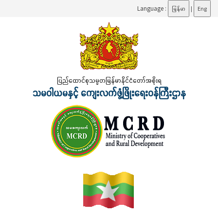
Language :
မြန်မာ
|
Eng
ပြည်ထောင်စုသမ္မတမြန်မာနိုင်ငံတော်အစိုးရ
သမဝါယမနှင့် ကျေးလက်ဖွံ့ဖြိုးရေးဝန်ကြီးဌာန