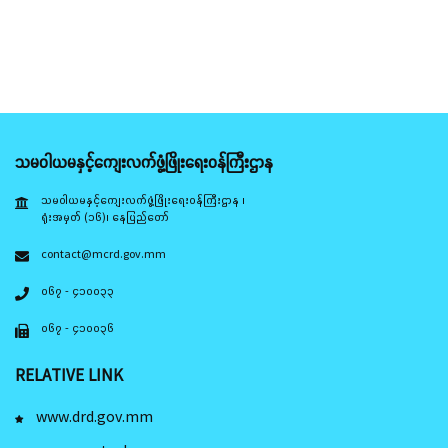
သမဝါယမနှင့်ကျေးလက်ဖွံ့ဖြိုးရေးဝန်ကြီးဌာန
သမဝါယမနှင့်ကျေးလက်ဖွံ့ဖြိုးရေးဝန်ကြီးဌာန ၊
ရုံးအမှတ် (၁၆)၊ နေပြည်တော်
contact@mcrd.gov.mm
၀၆၇ - ၄၁၀၀၃၃
၀၆၇ - ၄၁၀၀၃၆
RELATIVE LINK
www.drd.gov.mm