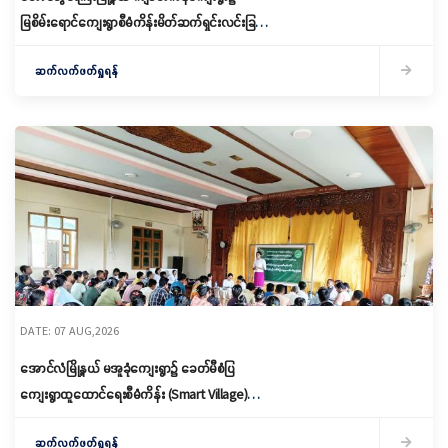
မြစိမ်းရောင်ကျေးရွာစီမံကိန်းမိတ်ဆက်ရှင်းလင်းခြင်း
နှင့် ကော်မတီဖွဲ့စည်းခြင်း ပြုလုပ်
ဆက်လက်ဖတ်ရှုရန်
DATE: 07 AUG,2026
အောင်လံမြို့နယ် မအူခုံကျေးရွာ၌ ခေတ်မီစံပြ
ကျေးရွာထူထောင်ရေးစီမံကိန်း (Smart Village)
မိတ်ဆက်ရှင်လင်းခြင်းနှင့်ကော်မတီဖွဲ့စည်း
ဆက်လက်ဖတ်ရှုရန်