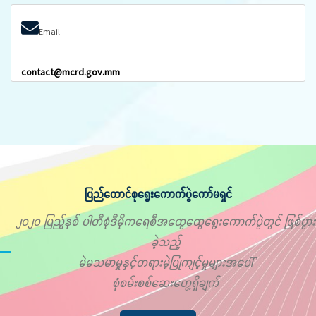
Email
contact@mcrd.gov.mm
ပြည်ထောင်စုရွေးကောက်ပွဲကော်မရှင်
၂၀၂၀ ပြည့်နှစ် ပါတီစုံဒီမိုကရေစီအထွေထွေရွေးကောက်ပွဲတွင် ဖြစ်ပွား
ခဲ့သည့်
မဲမသမာမှုနှင့်တရားမဲ့ပြုကျင့်မှုများအပေါ်
စုံစမ်းစစ်ဆေးတွေ့ရှိချက်