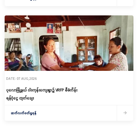
DATE: 07 AUG,2026
ပုလောမြို့နယ် ဝါးကုန်းကျေးရွာ၌ ‌VRFP စီမံကိန်း
ရန်ပုံငွေ ထုတ်ချေး
ဆက်လက်ဖတ်ရှုရန်