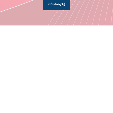
ဆက်လက်ဖတ်ရှုပါရန်