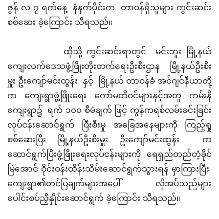
ဇွန် လ ၇ ရက်နေ့ နံနက်ပိုင်းက တာဝန်ရှိသူများ ကွင်းဆင်း
စစ်ဆေး ခဲ့ကြောင်း သိရသည်။
‎ ထိုသို့ ကွင်းဆင်းရာတွင် မင်းဘူး မြို့နယ်
ကျေးလက်ဒေသဖွံ့ဖြိုးတိုးတက်ရေးဦးစီးဌာန မြို့နယ်ဦးစီး
မှူး ဦးကျော်မင်းထွန်း နှင့် မြို့နယ် တာဝန်ခံ အင်ဂျင်နီယာတို့
က ကျေးရွာဖွံ့ဖြိုးရေး ကော်မတီဝင်များနှင့်အတူ ကမ်းနီ
ကျေးရွာ၌ ရက် ၁၀၀ စီမံချက် ဖြင့် ကွန်ကရစ်လမ်းခင်းခြင်း
လုပ်ငန်းဆောင်ရွက် ပြီးစီးမှု အခြေအနေများကို ကြည့်ရှု
စစ်ဆေးပြီး မြို့နယ်ဦးစီးမှူး ဦးကျော်မင်းထွန်း က
ဆောင်ရွက်ပြီးဖွံ့ဖြိုးရေးလုပ်ငန်းများကို ရေရှည်တည်တံ့ခိုင်
မြဲအောင် ဝိုင်းဝန်းထိန်းသိမ်းဆောင်ရွက်သွားရန် မှာကြားပြီး
ကျေးရွာ၏တင်ပြချက်များအပေါ် လိုအပ်သည်များ
ပေါင်းစပ်ညှိနှိုင်းဆောင်ရွက် ခဲ့ကြောင်း သိရသည်။