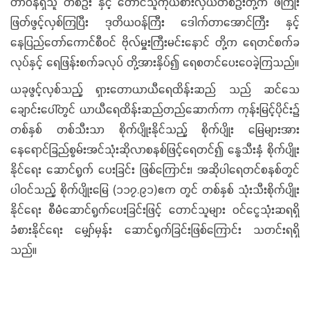
တာဝန်ရှိသူ တစ်ဦး နှင့် တောင်သူကိုယ်စားလှယ်တစ်ဦးတို့က ဖဲကြိုး
ဖြတ်ဖွင့်လှစ်ကြပြီး ဒုတိယဝန်ကြီး ဒေါက်တာအောင်ကြီး နှင့်
နေပြည်တော်ကောင်စီဝင် ဗိုလ်မှူးကြီးမင်းနောင် တို့က ရေတင်စက်ခ
လုပ်နှင့် ရေဖြန်းစက်ခလုပ် တို့အားနှိပ်၍ ရေစတင်ပေးဝေခဲ့ကြသည်။
ယခုဖွင့်လှစ်သည့် ရှားတောယာယီရေထိန်းဆည် သည် ဆင်သေ
ချောင်းပေါ်တွင် ယာယီရေထိန်းဆည်တည်ဆောက်ကာ ကုန်းမြင့်ပိုင်း၌
တစ်နှစ် တစ်သီးသာ စိုက်ပျိုးနိုင်သည့် စိုက်ပျိုး မြေများအား
နေရောင်ခြည်စွမ်းအင်သုံးဆိုလာစနစ်ဖြင့်ရေတင်၍ နွေသီးနှံ စိုက်ပျိုး
နိုင်ရေး ဆောင်ရွက် ပေးခြင်း ဖြစ်ကြောင်း၊ အဆိုပါရေတင်စနစ်တွင်
ပါဝင်သည့် စိုက်ပျိုးမြေ (၁၁၇.၉၁)ဧက တွင် တစ်နှစ် သုံးသီးစိုက်ပျိုး
နိုင်ရေး စီမံဆောင်ရွက်ပေးခြင်းဖြင့် တောင်သူများ ဝင်ငွေသုံးဆရရှိ
ခံစားနိုင်ရေး မျှော်မှန်း ဆောင်ရွက်ခြင်းဖြစ်ကြောင်း သတင်းရရှိ
သည်။