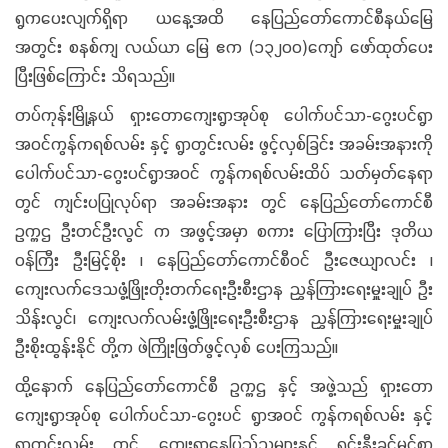
ရွကပေးလျက်ရှိရာ ယနေ့အထိ နေပြည်တော်ကောင်စီနယ်မြေ
အတွင်း စနစ်ကျ လယ်ယာ မြေ ဧက (၁၃၂၀၀)ကျော် ဖော်ထုတ်ပေး
ပြီးဖြစ်ကြောင်း သိရသည်။
တပ်ကုန်းမြို့နယ် ရှားတောကျေးရွာအုပ်စု ပေါက်ပင်သာ-ဂွေးပင်ရွာ
အဝင်ကွန်ကရစ်လမ်း နှင့် ရွာတွင်းလမ်း ဖွင့်လှစ်ခြင်း အခမ်းအနားကို
ပေါက်ပင်သာ-ဂွေးပင်ရွာအဝင် ကွန်ကရစ်လမ်းထိပ် သတ်မှတ်နေရာ
တွင် ကျင်းပပြုလုပ်ရာ အခမ်းအနား တွင် နေပြည်တော်ကောင်စီ
ဥက္ကဌ ဦးတင်ဦးလွင် က အဖွင့်အမှာ စကား ပြောကြားပြီး ဒုတိယ
ဝန်ကြီး ဦးမြင့်စိုး ၊ နေပြည်တော်ကောင်စီဝင် ဦးဇေယျာလင်း ၊
ကျေးလက်ဒေသဖွံ့ဖြိုးတိုးတက်ရေးဦးစီးဌာန ညွှန်ကြားရေးမှူးချုပ် ဦး
သိန်းလွင်၊ ကျေးလက်လမ်းဖွံ့ဖြိုးရေးဦးစီးဌာန ညွှန်ကြားရေးမှူးချုပ်
ဦးစိုးထွန်းနိုင် တို့က ဖဲကြိုးဖြတ်ဖွင့်လှစ် ပေးကြသည်။
ထို့နောက် နေပြည်တော်ကောင်စီ ဥက္ကဌ နှင့် အဖွဲ့သည် ရှားတော
ကျေးရွာအုပ်စု ပေါက်ပင်သာ-ဂွေးပင် ရွာအဝင် ကွန်ကရစ်လမ်း နှင့်
ရွာတွင်းလမ်း တွင် ကျေးရွာနေပြည်သူများနှင့် ရင်းနှီးခင်မင်စွာ