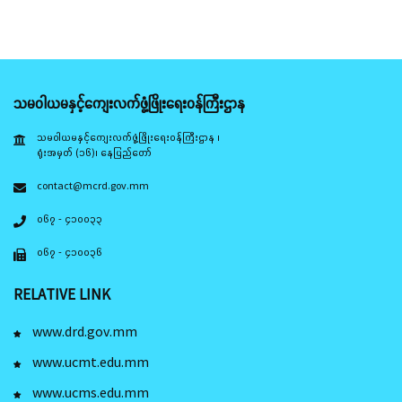
သမဝါယမနှင့်ကျေးလက်ဖွံ့ဖြိုးရေးဝန်ကြီးဌာန
သမဝါယမနှင့်ကျေးလက်ဖွံ့ဖြိုးရေးဝန်ကြီးဌာန ၊
ရုံးအမှတ် (၁၆)၊ နေပြည်တော်
contact@mcrd.gov.mm
၀၆၇ - ၄၁၀၀၃၃
၀၆၇ - ၄၁၀၀၃၆
RELATIVE LINK
www.drd.gov.mm
www.ucmt.edu.mm
www.ucms.edu.mm