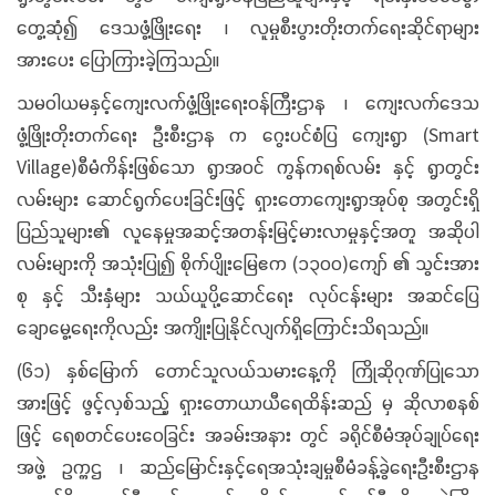
တွေ့ဆုံ၍ ဒေသဖွံ့ဖြိုးရေး ၊ လူမှုစီးပွားတိုးတက်ရေးဆိုင်ရာများ
အားပေး ပြောကြားခဲ့ကြသည်။
သမဝါယမနှင့်ကျေးလက်ဖွံ့ဖြိုးရေးဝန်ကြီးဌာန ၊ ကျေးလက်ဒေသ
ဖွံ့ဖြိုးတိုးတက်ရေး ဦးစီးဌာန က ဂွေးပင်စံပြ ကျေးရွာ (Smart
Village)စီမံကိန်းဖြစ်သော ရွာအဝင် ကွန်ကရစ်လမ်း နှင့် ရွာတွင်း
လမ်းများ ဆောင်ရွက်ပေးခြင်းဖြင့် ရှားတောကျေးရွာအုပ်စု အတွင်းရှိ
ပြည်သူများ၏ လူနေမှုအဆင့်အတန်းမြင့်မားလာမှုနှင့်အတူ အဆိုပါ
လမ်းများကို အသုံးပြု၍ စိုက်ပျိုးမြေဧက (၁၃၀၀)ကျော် ၏ သွင်းအား
စု နှင့် သီးနှံများ သယ်ယူပို့ဆောင်ရေး လုပ်ငန်းများ အဆင်ပြေ
ချောမွေ့ရေးကိုလည်း အကျိုးပြုနိုင်လျက်ရှိကြောင်းသိရသည်။
(၆၁) နှစ်မြောက် တောင်သူလယ်သမားနေ့ကို ကြိုဆိုဂုဏ်ပြုသော
အားဖြင့် ဖွင့်လှစ်သည့် ရှားတောယာယီရေထိန်းဆည် မှ ဆိုလာစနစ်
ဖြင့် ရေစတင်ပေးဝေခြင်း အခမ်းအနား တွင် ခရိုင်စီမံအုပ်ချုပ်ရေး
အဖွဲ့ ဥက္ကဌ ၊ ဆည်မြောင်းနှင့်ရေအသုံးချမှုစီမံခန့်ခွဲရေးဦးစီးဌာန