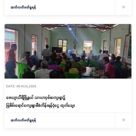
သင်တန်းဖွင့်လှစ်
ဆက်လက်ဖတ်ရှုရန်
DATE: 06 AUG,2026
ဇေယျာသီရိမြို့နယ် သာယာဝှမ်းကျေးရွာ၌
မြစိမ်းရောင်ကျေးရွာစီမံကိန်းရန်ပုံငွေ ထုတ်ချေး
ဆက်လက်ဖတ်ရှုရန်