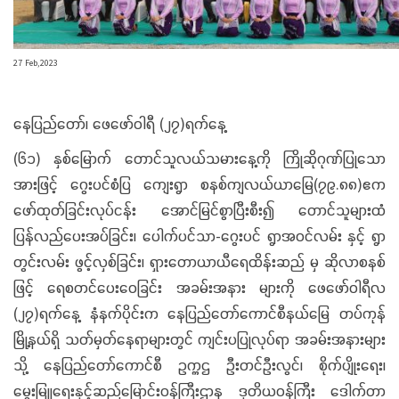
27 Feb,2023
နေပြည်တော်၊ ဖေဖော်ဝါရီ (၂၇)ရက်နေ့
(၆၁) နှစ်မြောက် တောင်သူလယ်သမားနေ့ကို ကြိုဆိုဂုဏ်ပြုသော
အားဖြင့် ဂွေးပင်စံပြ ကျေးရွာ စနစ်ကျလယ်ယာမြေ(၇၉.၈၈)ဧက
ဖော်ထုတ်ခြင်းလုပ်ငန်း အောင်မြင်စွာပြီးစီး၍ တောင်သူများထံ
ပြန်လည်ပေးအပ်ခြင်း၊ ပေါက်ပင်သာ-ဂွေးပင် ရွာအဝင်လမ်း နှင့် ရွာ
တွင်းလမ်း ဖွင့်လှစ်ခြင်း၊ ရှားတောယာယီရေထိန်းဆည် မှ ဆိုလာစနစ်
ဖြင့် ရေစတင်ပေးဝေခြင်း အခမ်းအနား များကို ဖေဖော်ဝါရီလ
(၂၇)ရက်နေ့ နံနက်ပိုင်းက နေပြည်တော်ကောင်စီနယ်မြေ တပ်ကုန်
မြို့နယ်ရှိ သတ်မှတ်နေရာများတွင် ကျင်းပပြုလုပ်ရာ အခမ်းအနားများ
သို့ နေပြည်တော်ကောင်စီ ဥက္ကဌ ဦးတင်ဦးလွင်၊ စိုက်ပျိုးရေး၊
မွေးမြူရေးနှင့်ဆည်မြောင်းဝန်ကြီးဌာန ဒုတိယဝန်ကြီး ဒေါက်တာ