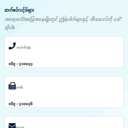
ဆက်စပ်လင့်ခ်များ
အရေးပေါ်အခြေအနေမျိုးတွင် ဤနံပါတ်များနှင့် အီးမေးလ်ကို ခေါ်
ဆိုပါ။
တယ်လီဖုန်း
၀၆၇ - ၄၁၀၀၃၃
ဖက်စ်
၀၆၇ - ၄၁၀၀၃၆
Email