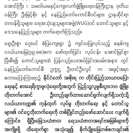
အောင်ကြီး ၊ သမဝါယမနှင့်ကျေးလက်ဖွံ့ဖြိုးရေးဝန်ကြီးဌာန ဒုတိယ
ဝန်ကြီး ဦးမြင့်စိုး နှင့် နေပြည်တော်ကောင်စီဝင်များ၊ ဌာနဆိုင်ရာ
တာဝန်ရှိသူများ၊ ရေအသုံးချသူများအဖွဲ့(WUG)ဝင် တောင်သူများ နှင့်
ဒေသနေပြည်သူများ တက်ရောက်ကြသည်။
ရှေးဦးစွာ ဂွေးပင် စံပြကျေးရွာ ၌ ကျင်းပပြုလုပ်သည့် စနစ်ကျ
လယ်ယာမြေ(၇၉.၈၈)ဧက ဖော်ထုတ်ခြင်း လုပ်ငန်း အောင်မြင်စွာ
ပြီးစီး၍ တောင်သူများထံ ပြန်လည်ပေးအပ်ခြင်းအခမ်းအနား တွင်
နေပြည်တော်ကောင်စီ ဥက္ကဌ ဦးတင်ဦးလွင် က အဖွင့်အမှာ
စကားပြောကြားရာ၌
နိုင်ငံတော် အစိုးရ က
တိုင်းပြည်သာယာဝပြော
ရေးနှင့် စားရေရိက္ခာဖူလုံရေးတို့အတွက် ပြည်သူ့လူမှုစီးပွားဘဝ ဖွံ့ဖြိုး
တိုးတက်အောင် ဦးတည်ချက်ထားဆောင်ရွက်လျက်ရှိသကဲ့သို့
လယ်ယာကဏ္ဍ၏ ကုန်ထုတ် လုပ်မှု တိုးတက်ရေး နှင့် တောင်သူ
များ၏ ဝင်ငွေတိုးတက်ရေးကို တစ်ပြိုင်တည်းဖော်ဆောင်ပေး လျက်ရှိ
ကြောင်း၊
ရှိပြီးမြေသယံဇာတ ရေသယံဇာတအရင်းအမြစ်များကို
အကျိုးရှိ ထိရောက်စွာ အသုံးချ၍ စိုက်ပျိုးမြေတစ်ဧကချင်း၏