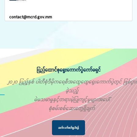
contact@mcrd.gov.mm
ပြည်ထောင်စုရွေးကောက်ပွဲကော်မရှင်
၂၀၂၀ ပြည့်နှစ် ပါတီစုံဒီမိုကရေစီအထွေထွေရွေးကောက်ပွဲတွင် ဖြစ်ပွား
ခဲ့သည့်
မဲမသမာမှုနှင့်တရားမဲ့ပြုကျင့်မှုများအပေါ်
စုံစမ်းစစ်ဆေးတွေ့ရှိချက်
ဆက်လက်ဖတ်ရှုပါရန်