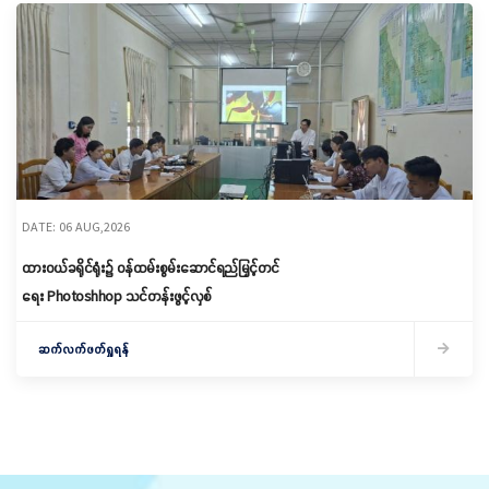
DATE: 06 AUG,2026
ထားဝယ်ခရိုင်ရုံး၌ ဝန်ထမ်းစွမ်းဆောင်ရည်မြှင့်တင်
ရေး Photoshhop သင်တန်းဖွင့်လှစ်
ဆက်လက်ဖတ်ရှုရန်