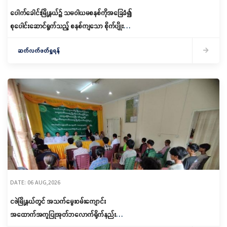
ပေါက်ခေါင်းမြို့နယ်၌ သမဝါယမစနစ်ကိုအခြေခံ၍
စုပေါင်းဆောင်ရွက်သည့် စနစ်ကျသော စိုက်ပျိုးရေး
ဆောင်ရွက်
ဆက်လက်ဖတ်ရှုရန်
DATE: 06 AUG,2026
ငဖဲမြို့နယ်တွင် အသက်မွေးဝမ်းကျောင်း
အထောက်အကူပြုအုတ်ဘလောက်ရိုက်နည်း