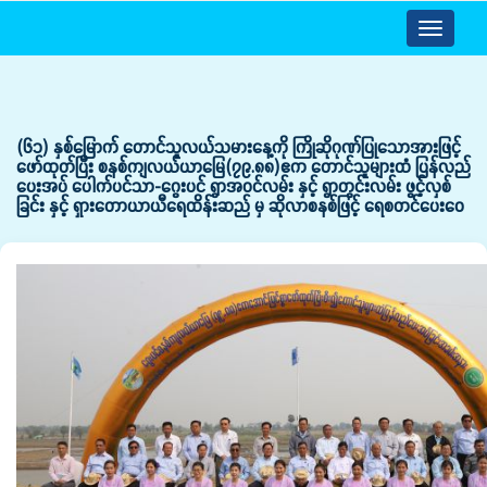
Toggle
navigatio
(၆၁) နှစ်မြောက် တောင်သူလယ်သမားနေ့ကို ကြိုဆိုဂုဏ်ပြုသောအားဖြင့်
ဖော်ထုတ်ပြီး စနစ်ကျလယ်ယာမြေ(၇၉.၈၈)ဧက တောင်သူများထံ ပြန်လည်
ပေးအပ် ပေါက်ပင်သာ-ဂွေးပင် ရွာအဝင်လမ်း နှင့် ရွာတွင်းလမ်း ဖွင့်လှစ်
ခြင်း နှင့် ရှားတောယာယီရေထိန်းဆည် မှ ဆိုလာစနစ်ဖြင့် ရေစတင်ပေးဝေ