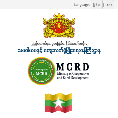
Language :
မြန်မာ
|
Eng
ပြည်ထောင်စုသမ္မတမြန်မာနိုင်ငံတော်အစိုးရ
သမဝါယမနှင့် ကျေးလက်ဖွံ့ဖြိုးရေးဝန်ကြီးဌာန