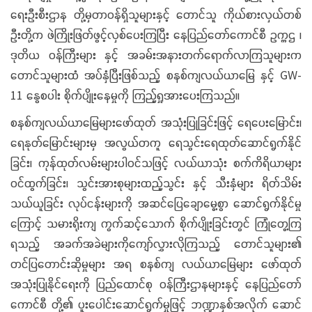
ရေးဦးစီးဌာန တို့မှတာဝန်ရှိသူများနှင့် တောင်သူ ကိုယ်စားလှယ်တစ်
ဦးတို့က ဖဲကြိုးဖြတ်ဖွင့်လှစ်ပေးကြပြီး နေပြည်တော်ကောင်စီ ဥက္ကဌ ၊
ဒုတိယ ဝန်ကြီးများ နှင့် အခမ်းအနားတက်ရောက်လာကြသူများက
တောင်သူများထံ အပ်နှံပြီးဖြစ်သည့် စနစ်ကျလယ်ယာမြေ နှင့် GW-
11 နွေစပါး စိုက်ပျိုးနေမှုကို ကြည့်ရှုအားပေးကြသည်။
စနစ်ကျလယ်ယာမြေများဖော်ထုတ် အသုံးပြုခြင်းဖြင့် ရေပေးမြောင်း၊
ရေနုတ်မြောင်းများမှ အလွယ်တကူ ရေသွင်းရေထုတ်ဆောင်ရွက်နိုင်
ခြင်း၊ ကုန်ထုတ်လမ်းများပါဝင်သဖြင့် လယ်ယာသုံး စက်ကိရိယာများ
ဝင်ထွက်ခြင်း၊ သွင်းအားစုများထည့်သွင်း နှင့် သီးနှံများ ရိတ်သိမ်း
သယ်ယူခြင်း လုပ်ငန်းများကို အဆင်ပြေချောမွေ့စွာ ဆောင်ရွက်နိုင်မှု
ကြောင့် သမားရိုးကျ ကွက်ဆင့်သောက် စိုက်ပျိုးခြင်းတွင် ကြုံတွေ့ကြ
ရသည့် အခက်အခဲများကိုကျော်လွှားလိုကြသည့် တောင်သူများ၏
တင်ပြတောင်းဆိုမှုများ အရ စနစ်ကျ လယ်ယာမြေများ ဖော်ထုတ်
အသုံးပြုနိုင်ရေးကို ပြည်ထောင်စု ဝန်ကြီးဌာနများနှင့် နေပြည်တော်
ကောင်စီ တို့၏ ပူးပေါင်းဆောင်ရွက်မှုဖြင့် ဘဏ္ဍာနှစ်အလိုက် ဆောင်