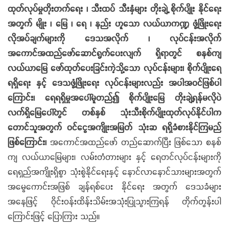
ထုတ်လုပ်မှုတိုးတက်ရေး ၊
သီးထပ် သီးနှံများ တိုးချဲ့ စိုက်ပျိုး နိုင်ရေး
အတွက် မျိုး ၊ မြေ ၊ ရေ ၊ နည်း ဟူသော လယ်ယာကဏ္ဍ ဖွံ့ဖြိုးရေး
လိုအပ်ချက်များကို ဒေသအလိုက် ၊ လုပ်ငန်းအလိုက်
အကောင်အထည်ဖော်ဆောင်ရွက်ပေးလျက် ရှိရာတွင်
စနစ်ကျ
လယ်ယာမြေ ဖော်ထုတ်ပေးခြင်းကဲ့သို့သော လုပ်ငန်းများ၊ စိုက်ပျိုးရေ
ရရှိရေး နှင့် ဒေသဖွံ့ဖြိုးရေး လုပ်ငန်းများလည်း အပါအဝင်ဖြစ်ပါ
ကြောင်း၊
ရေရရှိမှုအပေါ်မူတည်၍ စိုက်ပျိုးမြေ တိုးချဲ့ရန်မလိုပဲ
လက်ရှိမြေပေါ်တွင် တစ်နှစ် သုံးသီးစိုက်ပျိုးထုတ်လုပ်နိုင်ပါက
တောင်သူအတွက် ဝင်ငွေအကျိုးအမြတ် သုံးဆ ရရှိခံစားနိုင်ကြမည်
ဖြစ်ကြောင်း၊
အကောင်အထည်ဖော် တည်ဆောက်ပြီး ဖြစ်သော စနစ်
ကျ လယ်ယာမြေများ၊ လမ်းတံတားများ နှင့် ရေတင်လုပ်ငန်းများကို
ရေရှည်အကျိုးရှိစွာ သုံးစွဲနိုင်ရေးနှင့် နောင်လာနောင်သားများအတွက်
အမွေကောင်းအဖြစ် ချန်ရစ်ပေး နိုင်ရေး အတွက် ဒေသခံများ
အနေဖြင့် ဝိုင်းဝန်းထိန်းသိမ်းအသုံးပြုသွားကြရန် တိုက်တွန်းပါ
ကြောင်းဖြင့် ပြောကြား သည်။