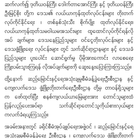
ဆက်လက်၍ ဒုတိယဝန်ကြီး ဒေါက်တာအောင်ကြီး နှင့် ဒုတိယဝန်ကြီး
ဦးမြင့်စိုး တို့က ဒေသ၏ လယ်ယာကုန်ထုတ်လုပ်ငန်းများ တိုးတက်
လုပ်ကိုင်နိုင်ရေး ၊ တစ်နှစ်သုံးသီး စိုက်ပျိုး ထုတ်လုပ်နိုင်ရေး၊
လယ်ယာကုန်ထုတ်သမဝါယမအသင်းများ ထူထောင်လုပ်ကိုင်ရန်လို
အပ် ချက်များ၊ ဒေသနေပြည်သူများ ဝင်ငွေတိုးလုပ်ငန်းများ နှင့်
ဒေသဖွံ့ဖြိုးရေး လုပ်ငန်းများ တွင် သက်ဆိုင်ရာဌာနများ နှင့် ဒေသခံ
ပြည်သူများ ပူးပေါင်း ဆောင်ရွက်မှု ပိုမိုအားကောင်း လာစေရေး
ကြိုးပမ်းသွားကြရန် လိုအပ်ချက်များကို ဆွေးနွေးပြောကြားကြသည်။
ထို့နောက် ဆည်မြောင်းနှင့်ရေအသုံးချမှုစီမံခန့်ခွဲရေးဦးစီးဌာန နှင့်
ကျေးလက်ဒေသ ဖွံ့ဖြိုးတိုးတက်ရေးဦးစီးဌာန တို့မှ တာဝန်ရှိသူများ
က ဖော်ထုတ်ပြီး စနစ်ကျလယ်ယာမြေများအား တောင်သူများထံ
ပြန်လည်ပေးအပ်ရာ သက်ဆိုင်ရာတောင်သူကိုယ်စားလှယ်များ
ကလက်ခံရယူကြသည်။
အခမ်းအနားတွင် ခရိုင်စီမံအုပ်ချုပ်ရေးအဖွဲ့ဝင် ၊ ဆည်မြောင်းနှင့်ရေ
အသုံးချမှုစီမံခန့်ခွဲရေး ဦးစီးဌာန ၊ ကျေးလက်ဒေသ ဖွံ့ဖြိုးတိုးတက်