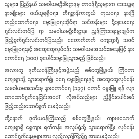
သူများ၊ ပြည်နယ် သမဝါယမဦးစီးဌာနမှ တာဝန်ရှိသူများက ဒေသန္တရ
နွားမျိုးများ ဝယ်ယူရရှိရေး၊ တိရစ္ဆာန်ကာကွယ် ကုသရေး၊ နွားခြံ
တည်ဆောက်ရေး၊ မွေးမြူရေးဆိုင်ရာ သင်တန်းများ ပို့ချပေးရေး
ရှင်းလင်းတင်ပြ ရာ သမဝါယမဦးစီးဌာန၊ ညွှန်ကြားရေးမှူးချုပ်က
ဖြည့်စွက်ရှင်းလင်းတင်ပြသည်။ ငတောက်တက် ကျေးရွာရှိ သဇင်
မွေးမြူရေးနှင့် အထွေထွေလုပ်ငန်း သမဝါယမအသင်းအနေဖြင့် နွား
ကောင်ရေ (၁၀၀) စုပေါင်းမွေးမြူသွားမည် ဖြစ်သည်။
အလားတူ ဒုတိယဝန်ကြီးနှင့်အဖွဲ့သည် စစ်တွေမြို့နယ်၊ ကြံတော
ကျေးရွာသို့ သွားရောက်၍ ခရေ မွေးမြူရေးနှင့် အထွေထွေလုပ်ငန်း
သမဝါယမအသင်းမှ နွားကောင်ရေ (၁၃၇) ကောင် မွေးမြူ ရန် လျာ
ထာဆောင်ရွက်နေခြင်းအပေါ် လိုအပ်သည်များ ညှိနှိုင်းပေါင်းစပ်
ဖြည့်ဆည်းဆောင်ရွက် ပေးခဲ့သည်။
ထို့နောက် ဒုတိယဝန်ကြီးသည် စစ်တွေမြို့နယ်၊ ကျားမသောက်
ကျေးရွာရှိ ရွှေကျား ရက်ကန်း အလုပ်ရုံသို့ သွားရောက်ပြီး လုပ်ငန်း
ဆောင်ရွက်နေမှုများအား လှည့်လည်ကြည့်ရှု အားပေးခဲ့သည်။