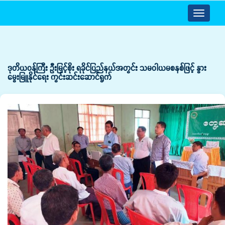
Toggle
navigatio
ဒုတိယဝန်ကြီး ဦးမြင့်စိုး ရခိုင်ပြည်နယ်အတွင်း သမဝါယမစနစ်ဖြင့် နွား
မွေးမြူနိုင်ရေး ကွင်းဆင်းဆောင်ရွက်