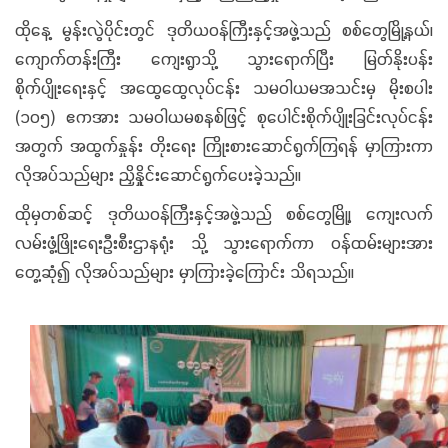
ထိုနေ့ မွန်းလွဲပိုင်းတွင် ဒုတိယဝန်ကြီးနှင့်အဖွဲ့သည် စစ်တွေမြို့နယ်၊
ကျောက်တန်းကြီး ကျေးရွာသို့ သွားရောက်ပြီး မြတ်နိုးပန်း
စိုက်ပျိုးရေးနှင့် အထွေထွေလုပ်ငန်း သမဝါယမအသင်းမှ မိုးစပါး
(၁၀၅) ဧကအား သမဝါယမစနစ်ဖြင့် စုပေါင်းစိုက်ပျိုးခြင်းလုပ်ငန်း
အတွက် အထွက်နှုန်း တိုးရေး ကြိုးစားဆောင်ရွက်ကြရန် မှာကြားကာ
လိုအပ်သည်များ ညှိနှိုင်းဆောင်ရွက်ပေးခဲ့သည်။
ထိုမှတစ်ဆင့် ဒုတိယဝန်ကြီးနှင့်အဖွဲ့သည် စစ်တွေမြို့၊ ကျေးလက်
လမ်းဖွံ့ဖြိုးရေးဦးစီးဌာနရုံး သို့ သွားရောက်ကာ ဝန်ထမ်းများအား
တွေ့ဆုံ၍ လိုအပ်သည်များ မှာကြားခဲ့ကြောင်း သိရသည်။