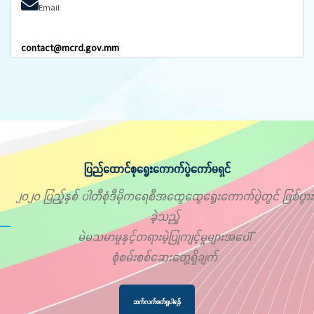
Email
contact@mcrd.gov.mm
ပြည်ထောင်စုရွေးကောက်ပွဲကော်မရှင်
၂၀၂၀ ပြည့်နှစ် ပါတီစုံဒီမိုကရေစီအထွေထွေရွေးကောက်ပွဲတွင် ဖြစ်ပွား
ခဲ့သည့်
မဲမသမာမှုနှင့်တရားမဲ့ပြုကျင့်မှုများအပေါ်
စုံစမ်းစစ်ဆေးတွေ့ရှိချက်
ဆက်လက်ဖတ်ရှုပါရန်