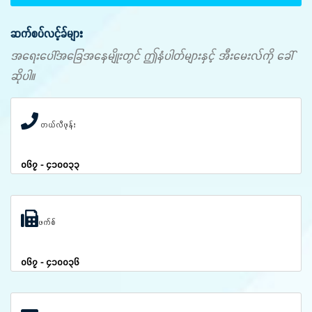
ဆက်စပ်လင့်ခ်များ
အရေးပေါ်အခြေအနေမျိုးတွင် ဤနံပါတ်များနှင့် အီးမေးလ်ကို ခေါ်
ဆိုပါ။
တယ်လီဖုန်း
၀၆၇ - ၄၁၀၀၃၃
ဖက်စ်
၀၆၇ - ၄၁၀၀၃၆