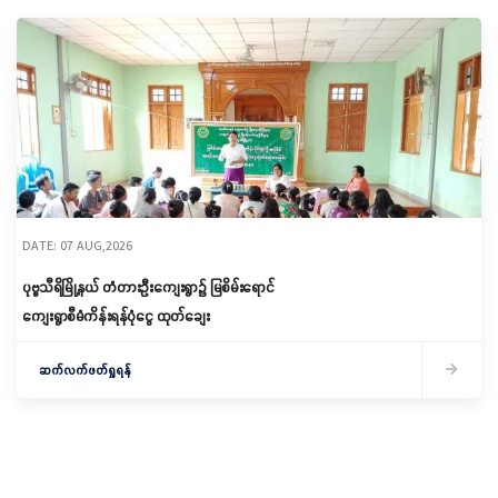
DATE: 07 AUG,2026
ပုဗ္ဗသီရိမြို့နယ် တံတားဦးကျေးရွာ၌ မြစိမ်းရောင်
ကျေးရွာစီမံကိန်းရန်ပုံငွေ ထုတ်ချေး
ဆက်လက်ဖတ်ရှုရန်