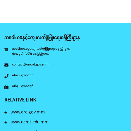
သမဝါယမနှင့်ကျေးလက်ဖွံ့ဖြိုးရေးဝန်ကြီးဌာန
သမဝါယမနှင့်ကျေးလက်ဖွံ့ဖြိုးရေးဝန်ကြီးဌာန ၊
ရုံးအမှတ် (၁၆)၊ နေပြည်တော်
contact@mcrd.gov.mm
၀၆၇ - ၄၁၀၀၃၃
၀၆၇ - ၄၁၀၀၃၆
RELATIVE LINK
www.drd.gov.mm
www.ucmt.edu.mm