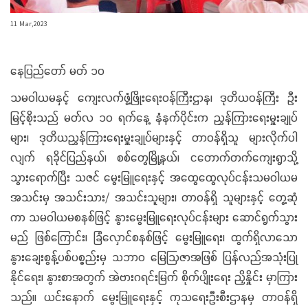
11 Mar,2023
နေပြည်တော် မတ် ၁၀
သမဝါယမနှင့် ကျေးလက်ဖွံ့ဖြိုးရေးဝန်ကြီးဌာန၊ ဒုတိယဝန်ကြီး ဦး
မြင့်စိုးသည် မတ်လ ၁၀ ရက်နေ့ နံနက်ပိုင်းက ညွှန်ကြားရေးမှူးချုပ်
များ၊ ဒုတိယညွှန်ကြားရေးမှူးချုပ်များနှင့် တာဝန်ရှိသူ များလိုက်ပါ
လျက် ရခိုင်ပြည်နယ်၊ စစ်တွေမြို့နယ်၊ ငတောက်တက်ကျေးရွာသို့
သွားရောက်ပြီး သဇင် မွေးမြူရေးနှင့် အထွေထွေလုပ်ငန်းသမဝါယမ
အသင်းမှ အသင်းသား/ အသင်းသူများ၊ တာဝန်ရှိ သူများနှင့် တွေ့ဆုံ
ကာ သမဝါယမစနစ်ဖြင့် နွားမွေးမြူရေးလုပ်ငန်းများ ဆောင်ရွက်သွား
မည် ဖြစ်ကြောင်း၊ ခြံလှောင်စနစ်ဖြင့် မွေးမြူရေး၊ ထွက်ရှိလာသော
နွားချေးစွန့်ပစ်ပစ္စည်းမှ သဘာဝ မြေဩဇာအဖြစ် ပြန်လည်အသုံးပြု
နိုင်ရေး၊ နွားစာအတွက် အဲဗားဂရင်းမြက် စိုက်ပျိုးရေး ညှိနှိုင်း မှာကြား
သည်။ ယင်းနောက် မွေးမြူရေးနှင့် ကုသရေးဦးစီးဌာနမှ တာဝန်ရှိ