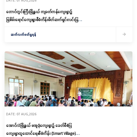
DATE: 07 AUG,2026
တောင်တွင်းကြီးမြို့နယ် ကျခတ်ကန်ကျေးရွာ၌
မြစိမ်းရောင်ကျေးရွာစီမံကိန်းမိတ်ဆက်ရှင်းလင်းခြင်း
နှင့် ကော်မတီဖွဲ့စည်းခြင်း ပြုလုပ်
ဆက်လက်ဖတ်ရှုရန်
DATE: 07 AUG,2026
အောင်လံမြို့နယ် မအူခုံကျေးရွာ၌ ခေတ်မီစံပြ
ကျေးရွာထူထောင်ရေးစီမံကိန်း (Smart Village)