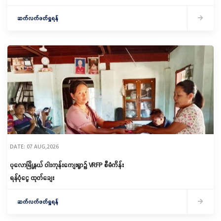
မိတ်ဆက်ရှင်လင်းခြင်းနှင့်ကော်မတီဖွဲ့စည်း
ဆက်လက်ဖတ်ရှုရန်
DATE: 07 AUG,2026
ပုလောမြို့နယ် ဝါးကုန်းကျေးရွာ၌ ‌VRFP စီမံကိန်း
ရန်ပုံငွေ ထုတ်ချေး
ဆက်လက်ဖတ်ရှုရန်