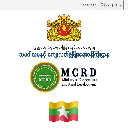
Language :
မြန်မာ
|
Eng
ပြည်ထောင်စုသမ္မတမြန်မာနိုင်ငံတော်အစိုးရ
သမဝါယမနှင့် ကျေးလက်ဖွံ့ဖြိုးရေးဝန်ကြီးဌာန