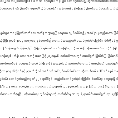
ပြင်ပ အမျိုးသားလျှပ်စစ် ဓါတ်အားရရှိရေးစီမံကိန်းဖြင့် ဆောင်ရွက်ခဲ့သည့် ဆိုလာအသေးစားဓါတ်အားပေး 
ထောင်စုဝန်ကြီး ဦးလှမိုး၊ ဧရာဝတီ တိုင်းဒေသကြီး အစိုးရအဖွဲ့ ဝန်ကြီးချုပ် ဦးတင်မောင်ဝင်းနှင့် သက
ွား ဘဝဖွံ့ဖြိုးတိုးတက်ရေး၊ ဘက်စုံကဏ္ဍစုံဖွံ့ဖြိုးရေးဟာ လျှပ်စစ်မီးရရှိမှုအပေါ်မှာ မူတည်နေတာ ဖြစ်တဲ
ဲခဲ့ပြီး ၂၀၁၆-၂၀၁၇ ဘဏ္ဍာရေးနှစ်မှစတင်၍ အကောင်အထည်ဖော် ဆောင်ရွက်ခဲ့ပါကြောင်း၊ မိမိတို့ ဝန်ကြီး
းနိုင်ရန်အတွက် ပြန်လည်ပြည့်ဖြိုးမြဲ စွမ်းအင်အရင်းအမြစ်များကို အသုံးပြုပြီးမဟာဓာတ်အားလိုင်း ပြင
ရေးစီမံကိန်း ပထမအဆင့် အနေဖြင့် ၂၀၂၁ခုနှစ်၊ စက်တင်ဘာလတွင် ဆောင်ရွက် ပြီးစီးခဲ့ပြီးဖြစ်သော်လည်း 
ပုဂ္ဂလိကလုပ်ငန်းရှင်များနှင့် ပူးပေါင်းပြီး အရှိန်အဟုန်မပြတ် ဆက်လက်အကောင် အထည်ဖော် ဆောင်ရွက်
်သည့် ဆိုလာ ၇၁၂ ကီလိုဝပ်နှင့် ၂၄၀ ကီလိုဝပ် အရံဒီဇယ် အင်ဂျင်စနစ်ပါဝင်သော ဆိုလာ-ဒီဇယ် ပေါင်းစပ်စန
့ လုပ်ငန်း ဆောင်ရွက်သည့်ကုမ္ပဏီမှ ၂၀ ရာခိုင်နှုန်း ထည့်ဝင်ဆောင်ရွက်ခဲ့ပါကြောင်း၊ စီမံကိန်းမှ ကျေးရွာရှိ 
မိတို့ ဝန်ကြီး ဌာန အနေဖြင့်လည်း ကျေးလက်နေပြည်သူများ၏ လူနေမှုအဆင့် အတန်း မြင့်မားရေးနဲ့ စီးပွား
်ဒေသ ဘက်စုံဖွံ့ဖြိုး တိုးတက်ရေး လုပ်ငန်းများကို သက်ဆိုင်သူ အားလုံးနဲ့ ပူးပေါင်းဆောင်ရွက် သွားမည