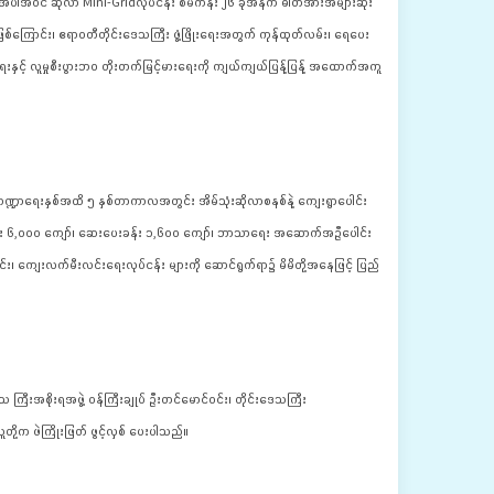
အပါအဝင် ဆိုလာ Mini-Gridလုပ်ငန်း စီမံကိန်း ၂၆ ခုအနက် ဓါတ်အားအများဆုံး
ှာဖြစ်ကြောင်း၊ ဧရာ၀တီတိုင်းဒေသကြီး ဖွံ့ဖြိုးရေးအတွက် ကုန်ထုတ်လမ်း၊ ရေပေး
းနှင့် လူမှုစီးပွားဘဝ တိုးတက်မြင့်မားရေးကို ကျယ်ကျယ်ပြန့်ပြန့် အထောက်အကူ
ဍာရေးနှစ်အထိ ၅ နှစ်တာကာလအတွင်း အိမ်သုံးဆိုလာစနစ်နဲ့ ကျေးရွာပေါင်း 
ကျောင်း ၆,၀၀၀ ကျော်၊ ဆေးပေးခန်း ၁,၆၀၀ ကျော်၊ ဘာသာရေး အဆောက်အဦပေါင်း 
ာင်း၊ ကျေးလက်မီးလင်းရေးလုပ်ငန်း များကို ဆောင်ရွက်ရာ၌ မိမိတို့အနေဖြင့် ပြည်
ြီးအစိုးရအဖွဲ့ ဝန်ကြီးချုပ် ဦးတင်မောင်ဝင်း၊ တိုင်းဒေသကြီး
ို့က ဖဲကြိုးဖြတ် ဖွင့်လှစ် ပေးပါသည်။