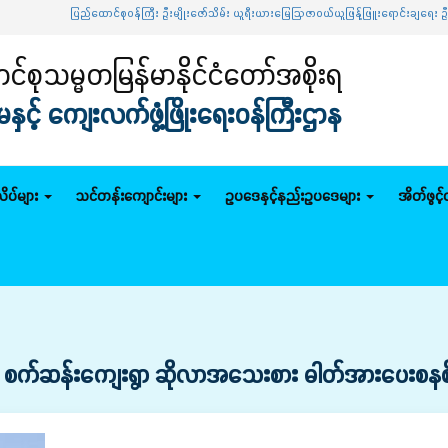
ထောင်စုဝန်ကြီး ဦးမျိုးဇော်သိမ်း ယူရီးယားမြေဩဇာဝယ်ယူဖြန့်ဖြူးရောင်းချရေး ဦးဆောင်ကော်မတီ
်စုသမ္မတမြန်မာနိုင်ငံတော်အစိုးရ
င့် ကျေးလက်ဖွံ့ဖြိုးရေးဝန်ကြီးဌာန
ိပ်များ
သင်တန်းကျောင်းများ
ဥပဒေနှင့်နည်းဥပဒေများ
အိတ်ဖွင့
 စက်ဆန်းကျေးရွာ ဆိုလာအသေးစား ဓါတ်အားပေးစနစ်မီးလ