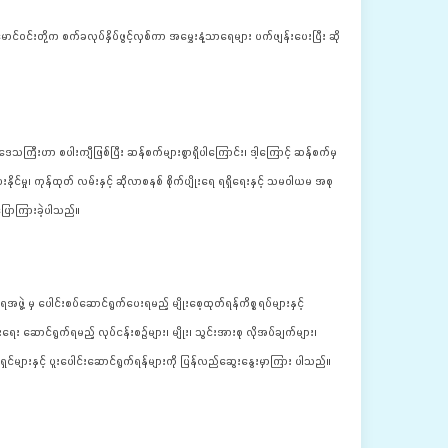
င်ဝင်းတို့က စက်ခလုပ်နှိပ်ဖွင့်လှစ်ကာ အမွှေးနံ့သာရေများ ပက်ဖျန်းပေးပြီး ဆို
ေသကြီးဟာ စပါးကျီဖြစ်ပြီး ဆန်စက်များစွာရှိပါကြောင်း၊ ဒါ့ကြောင့် ဆန်စက်မှ 
ေးနိုင်မှု၊ ကုန်ထုတ် လမ်းနှင့် ဆိုလာစနစ် စိုက်ပျိုးရေ ရရှိရေးနှင့် သမဝါယမ အစု
းပြောကြားခဲ့ပါသည်။
မှ ပေါင်းစပ်ဆောင်ရွက်ပေးရမည့် မျိုးစေ့ထုတ်ရန်ကိစ္စရပ်များနှင့် 
း ဆောင်ရွက်ရမည့် လုပ်ငန်းစဉ်များ၊ မျိုး၊ သွင်းအားစု လိုအပ်ချက်များ၊ 
င်များနှင့် ပူးပေါင်းဆောင်ရွက်ရန်များကို ပြန်လည်ဆွေးနွေးမှာကြား ပါသည်။