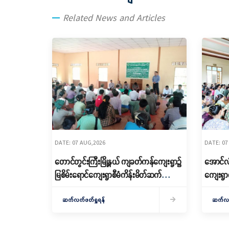
Related News and Articles
DATE: 07 AUG,2026
DATE: 07
တောင်တွင်းကြီးမြို့နယ် ကျခတ်ကန်ကျေးရွာ၌
အောင်လံမ
မြစိမ်းရောင်ကျေးရွာစီမံကိန်းမိတ်ဆက်
ကျေးရွာ
ရှင်းလင်းခြင်းနှင့် ကော်မတီဖွဲ့စည်းခြင်း
Village)
ပြုလုပ်
ဆက်လက်ဖတ်ရှုရန်
ဖွဲ့စည်း
ဆက်လက်