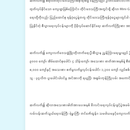
ဆက်လက်၍ ဧရာဝတီတိုင်းဒေသကြီးအစိုးရအဖွဲ့ ဝန်ကြီးချုပ် ဦးတင်မောင်ဝင်းက ဧ
ထုတ်လုပ်နိုင်သော ကျေးရွာဖြစ်ကြောင်း၊ တိုင်းဒေသကြီးအတွင်းရှိ ဆိုလာ Mini-Gr
ရေးတို့ကိုလည်း ပြည်ထောင်စု ရန်ပုံငွေနဲ့တကွ တိုင်းဒေသကြီးရန်ပုံငွေများတွ
ပြုနိုင်တဲ့ စီးပွားရေးလုပ်ငန်းများကို ပိုမိုလုပ်ဆောင်နိုင်ရေး ဆက်လက်ကြိုးစ
ဆက်လက်၍ ကျေးလက်ဒေသဖွံ့ဖြိုးတိုးတက်ရေးဦးစီးဌာန ညွှန်ကြားရေးမှူးချုပ်
၉၀၀၀ ကျော်၊ အိမ်ထောင်စုပေါင်း ၄ သိန်းကျော်၊ အသေးစား ဓာတ်အားစနစ်နဲ့ စီ
၈,၀၀၀ ကျော်နှင့် အသေးစား စက်မှုလက်မှုလုပ်ငန်းပေါင်း ၁,၃၀၀ ကျော် လျှပ်စစ်မ
သူ - ပုဂ္ဂလိက ပူးပေါင်းပါဝင်မှု အင်အားကို ရယူပြီး အစွမ်းကုန်ကြိုးပမ်း အ
ဆက်လက်၍ ဆိုလာအသေးစားဓါတ်အားပေးစနစ် မီးလင်းရေးလုပ်ငန်းဖွင့်ပွဲအခမ်းအနား
လမ်းပန်းဆက်သွယ်ရေးဝန်ကြီး ရဲမှူးကြီး တင်ဇော်ထွန်း၊ သမဝါယမနှင့်ကျေးလက်ဖွ