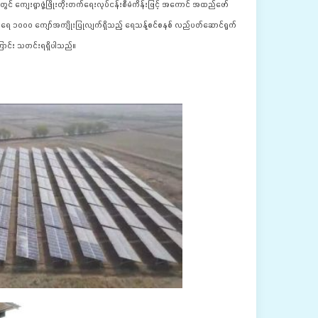
ကျေးရွာဖွံ့ဖြိုးတိုးတက်ရေးလုပ်ငန်းစီမံကိန်းဖြင့် အကောင် အထည်ဖော် 
ဦးရေ ၁၀၀၀ ကျော်အကျိုးပြုလျက်ရှိသည့် ရေသန့်စင်စနစ် လည်ပတ်ဆောင်ရွက်
ြောင်း သတင်းရရှိပါသည်။