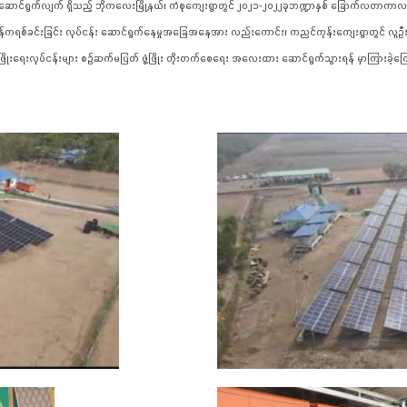
ာင်ရွက်လျက် ရှိသည့် ဘိုကလေးမြို့နယ်၊ ကံစုကျေးရွာတွင် ၂၀၂၁-၂၀၂၂ခုဘဏ္ဍာနှစ် ခြောက်လတာကာလတွင် 
ကွန်ကရစ်ခင်းခြင်း လုပ်ငန်း ဆောင်ရွက်နေမှုအခြေအနေအား လည်းကောင်း၊ ကညင်ကုန်းကျေးရွာတွင် လူ
ုးရေးလုပ်ငန်းများ စဉ်ဆက်မပြတ် ဖွံ့ဖြိုး တိုးတက်စေရေး အလေးထား ဆောင်ရွက်သွားရန် မှာကြားခဲ့က