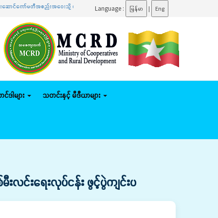
အစည်းအဝေးသို့ တက်ရောက်
.......
ပြည်ထောင်စုဝန်ကြီး ဦးမျိုးဇော်သိမ်း နေပြည်တော်ကောင်စီနယ်မြေအ
Language :
မြန်မာ
|
Eng
်တင်ဒါများ
သတင်းနှင့် မီဒီယာများ
င်းရေးလုပ်ငန်း ဖွင့်ပွဲကျင်းပ