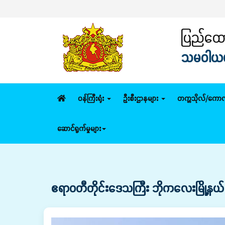
ပြည်
ပြည်ထောင
သမဝါယမနှ
ဝန်ကြီးရုံး
ဦးစီးဌာနများ
တက္ကသိုလ်/ကောလ
ဆောင်ရွက်မှုများ
ဧရာဝတီတိုင်းဒေသကြီး ဘိုကလေးမြို့နယ်