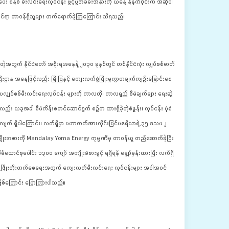
စနစ် မီးလင်းရေးလုပ်ငန်း ဖွင့်ပွဲအခမ်းအနားကို ယနေ့ နံနက်ပိုင်းက အဆိုပါ 
်ဆိုင်ရာ တာဝန်ရှိသူများ တက်ရောက်ခဲ့ကြကြောင်း သိရသည်။
့အတွက် နိုင်ငံတော် အစိုးရအနေနဲ့ ၂၀၃၀ ခုနှစ်တွင် တစ်နိုင်ငံလုံး လျှပ်စစ်ဓာတ်
ဌာန အနေဖြင့်လည်း မြို့ပြနှင့် ကျေးလက်ဖွံ့ဖြိုးမှုကွာဟချက်ကျဉ်းမြောင်းစေ
်ပလျှပ်စစ်မီးလင်းရေးလုပ်ငန်း များကို ကာလတို၊ ကာလရှည် စီမံချက်များ ရေးဆွဲ
ယခုအခါ စီမံကိန်းစတင်ဆောင်ရွက် စဉ်က ထားရှိခဲ့တဲ့စံနှုန်း၊ လုပ်ငန်း ပုံစံ
လျက် ရှိပါကြောင်း၊ လက်ရှိမှာ မဟာဓာတ်အားလိုင်းပြင်ပဧရိယာရဲ့ ၃၅ ဒသမ ၂ 
စ် အမျိုးအစားကို Mandalay Yoma Energy ကုမ္ပဏီမှ တာဝန်ယူ တည်ဆောက်ခဲ့ပြီး 
အိမ်ထောင်စုပေါင်း ၁၃၀၀ ကျော် အကျိုးခံစားခွင့် ရရှိရန် မျှော်မှန်းထားပြီး လက်ရှိ
ရေးဖွံ့ဖြိုးတိုးတက်စေရေးအတွက် ကျေးလက်မီးလင်းရေး လုပ်ငန်းများ အပါအဝင်
်ဖြစ်ကြောင်း ပြောကြားပါသည်။