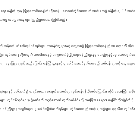
ရေး ဝန်ကြီးဌာန ပြည်ထောင်စုဝန်ကြီး ဦးလှမိုး၊ ဧရာဝတီတိုင်းဒေသကြီးအစိုးရအဖွဲ့ ဝန်ကြီးချုပ် ဦးတင်မော
းထားမှု အခြေအနေ များ ကြည့်ရှုစစ်ဆေးကြပါသည်။
န်စက်၊ ဆီစက်လုပ်ငန်းရှင်များ တာဝန်ရှိသူများနှင့် တွေ့ဆုံစဉ် ပြည်ထောင်စုဝန်ကြီးက ဧရာဝတီ တိုင်းဒ
အပ်တဲ့ မျိုး၊ သွင်းအားစုတို့အတွက် သမဝါယမနှင့် ကျေးလက်ဖွံ့ဖြိုးရေးဝန်ကြီးဌာနမှ မတည်ရန်ပုံငွေ ဆောင်ရွက်ပ
ုးရေး၊ မွေးမြူရေးနှင့် ဆည်မြောင်း ဝန်ကြီးဌာနနှင့် ပူးပေါင်းဆောင်ရွက်ပေးမည့် လုပ်ငန်းများကို ဆွေးနွေ
ားနှင့် ပတ်သက်၍ စာရင်းဇယား အချက်အလက်များ မှန်ကန်ရန်လိုအပ်ကြောင်း၊ တိုင်းဒေသကြီး အစိုးရအဖွဲ့ 
 လုပ်ငန်းရှင်များမှ ဖွဲနုဆီစက် တည်ဆောက် ထုတ်လုပ်နိုင်မည့် အခြေအနေများ၊ နေကြာတိုးချဲ့စိုက်ပျိုးရေ
ြီးဌာနအချင်းချင်း ပူးပေါင်းချိတ်ဆက်ရန်များ၊ တိုင်းဒေသကြီးအစိုးရ အဖွဲ့များ၊ ပုဂ္ဂလိက လုပ်ငန်းရှ