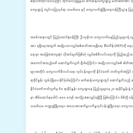
ဧရာဝတီတိုင်းဒေသကြီး၊ ဘိုကလေးမြို့နယ်၊ စက်ဆန်းကျေးရွာ၌ မဟာဓါတ်အား လိုင်း
ကျေးရွာ၌ ကျင်းပပြုလုပ်ရာ သမဝါယမ နှင့် ကျေးလက်ဖွံ့ဖြိုးရေးဝန်ကြီးဌာန ပြည်
အခမ်းအနားတွင် ပြည်ထောင်စုဝန်ကြီး ဦးလှမိုးက ကျေးလက်နေပြည်သူများရဲ့ လူမှုစီးပ
အား ရရှိရေးအတွက် အမျိုးသားလျှပ်စစ်ဓာတ်အားရရှိရေး စီမံကိန်း(NEP)ကို ရေးဆွ
ရေးမှာ အခြေခံအကျဆုံး လိုအပ်ချက်ဖြစ်တဲ့ လျှပ်စစ်မီးလင်းရေးကို ဖြည့်ဆည်းပေ
အကောင်အထည်ဖော် ဆောင်ရွက်လျက် ရှိပါကြောင်း၊ အမျိုးသားလျှပ်စစ် ဓါတ်အားရရှိ
များအတိုင်း ကျေးလက်မီးလင်းရေး လုပ်ငန်းများကို နိုင်ငံတော် ဘတ်ဂျက်အပြင် 
ရာခိုင်နှုန်း လွှမ်းခြုံပေးနိုင်ခဲ့ပါကြောင်း၊ စက်ဆန်းကျေးရွာတွင် ဆောင်ရွက
နိုင်ငံတော်ဘတ်ဂျက်မှ ၆၀ ရာခိုင်နှုန်း ကျေးရွာနေ ပြည်သူများမှ ၂၀ ရာခိုင်နှုန်းနဲ
မှာ အိမ်ထောင်စုပေါင်း ၈၀၀ ကျော် အကျိုးခံစားခွင့်ရရှိပြီ ဖြစ်ကြောင်း၊ မိ
သမဝါယမ ကဏ္ဍဖွံ့ဖြိုးရေး၊ အသေးစားစက်မှုလက်မှုလုပ်ငန်းဖွံ့ဖြိုးရေး၊ ကျေးလက