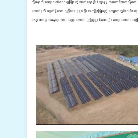
ထို့နောက် ကျေးလက်ဒေသဖွံ့ဖြိုး တိုးတက်ရေး ဦးစီးဌာနမှ အကောင်အထည်ဖော် ဆေ
ဆောင်ရွက် လျက်ရှိသော လူဦးရေ ၇၉၈ ဦး အကျိုးပြုမည့် ကျေးရွာတွင်းလမ်း 
နေမှု အခြေအနေများအား လည်းကောင်း ကြည့်ရှု့စစ်ဆေးပြီး ကျေးလက်ဒေသဖွံ့ဖြိ