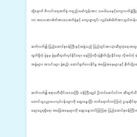
ထို့နောက် မီးလင်းရေးစက်ရုံ ကဗ္ပည်းမော်ကွန်းအား သမဝါယမနှင့်ကျေးလက်ဖွံ့ဖြိုး
လာ အသေးစားဓါတ်အားပေးစက်ရုံနှင့် ကျေးရွာတွင်း လျှပ်စစ်ဓါတ်အားသွယ်တန်
ဆက်လက်၍ ပြည်ထောင်စုဝန်ကြီးနှင့်အဖွဲ့သည် ပြည်တွင်းစားသုံးဆီဖူလုံရေးအတွက် ဆ
ထွက်ရှိတဲ့ ဖွဲနုမှ ဖွဲနုဆီထုတ်လုပ်နိုင်ရေး၊ နေကြာတိုးချဲ့စိုက်ပျိုးနိုင်ရေး လို
အဖွဲ့များ၊ အသင်းများ ဖွဲ့စည်း ဆောင်ရွက်ပေးနိုင်မှု အခြေအနေများနှင့် စိုက်ပျိ
ဆက်လက်၍ ဧရာဝတီတိုင်းဒေသကြီး ဝန်ကြီးချုပ် ဦးတင်မောင်ဝင်းက ဆီထွက်သီးနှံမျ
တောင်သူပညာပေးလုပ်ငန်းများကို ဆွေးနွေးပြီး တက်ရောက်လာကြတဲ့ ဌာနဆိုင်ရာများ၊
ချေးငွေရရှိရေး အခြေအနေများကို ဆွေးနွေးတင်ပြကြရာ ပြည်ထောင်စုဝန်ကြီးက ဝန်က