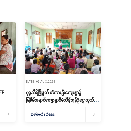
DATE: 07 AUG,2026
RFP
ပုဗ္ဗသီရိမြို့နယ် တံတားဦးကျေးရွာ၌
မြစိမ်းရောင်ကျေးရွာစီမံကိန်းရန်ပုံငွေ ထုတ်
ချေး
ဆက်လက်ဖတ်ရှုရန်