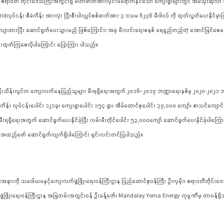
ရာဝတီ တိုင်းဒေသကြီးအတွင်းရှိ မဟာဓာတ်အားလိုင်းမရောက်နိုင်သော ကျေးရွာများတွင် အိမ်သုံးဆိုလာ 
idလုပ်ငန်း စီမံကိန်း အားလုံး ပြီးစီးပါလျှပ်စစ်ဓာတ်အား ၃ ဒသမ ၆၂၃၆ မီဂါဝပ် ကို ထုတ်လွှတ်ပေးနိုင်မ
င်ပါ လျာထားပြီး ဆောင်ရွက်ပေးသွားမည် ဖြစ်ကြောင်း၊ အခု မီးလင်းရေးစနစ် ရေရှည်တည်တံ့ အောင်မြင်စေရေ
ား အားထုတ်ကြစေလိုပါကြောင်း ပြောကြား ပါသည်။
 ဦးသိန်းလွင်က ကျေးလက်နေပြည်သူများ မီးရရှိရေးအတွက် ၂၀၁၆−၂၀၁၇ ဘဏ္ဍာရေးနှစ်မှ ၂၀၂၀-၂၀၂၁ ဘဏ္
မံကိန်း လုပ်ငန်းပေါင်း ၁၂၁ခု၊ ကျေးရွာပေါင်း ၁၅၄ ရွာ၊ အိမ်ထောင်စုပေါင်း ၃၇,၀၀၀ ကျော်၊ စာသင်
ီးရရှိရေးအတွက် ဆောင်ရွက်ပေးနိုင်ခဲ့ပြီး လမ်းမီးတိုင်ပေါင်း ၅၃,၀၀၀ကျော် ဆောင်ရွက်ပေးနိုင်ခဲ့ပါကြေ
ကောင်အထည်ဖော် ဆောင်ရွက်လျက်ရှိပါကြောင်း ရှင်းလင်းတင်ပြပါသည်။
ကို သမဝါယမနှင့်ကျေးလက်ဖွံ့ဖြိုးရေးဝန်ကြီးဌာန ပြည်ထောင်စုဝန်ကြီး ဦးလှမိုး၊ ဧရာဝတီတိုင်းဒေသ က
ံ့ဖြိုးရေးဝန်ကြီးဌာန အမြဲတမ်းအတွင်းဝန် ဦးခန့်ဇော်၊ Mandalay Yoma Energy ကုမ္ပဏီမှ တာဝန်ရှိသူတ