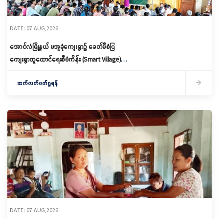
DATE: 07 AUG,2026
အောင်လံမြို့နယ် မအူခုံကျေးရွာ၌ ခေတ်မီစံပြ
ကျေးရွာထူထောင်ရေးစီမံကိန်း (Smart Village)
မိတ်ဆက်ရှင်လင်းခြင်းနှင့်ကော်မတီဖွဲ့စည်း
ဆက်လက်ဖတ်ရှုရန်
DATE: 07 AUG,2026