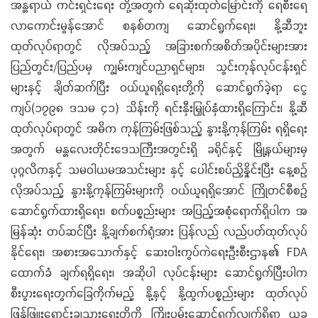
အန္တရာယ် ကင်းရှင်းရေး တို့အတွက် ရေဆိုးထုတ်မြောင်းကို ရေစီးရေ
လာကောင်းမွန်အောင် စနစ်တကျ ဆောင်ရွက်ရေး၊ နို့ဆီဘူး
ထုတ်လုပ်ရာတွင် လိုအပ်သည့် အခြားစက်အစိတ်အပိုင်းများအား
ပြည်တွင်း/ပြည်ပမှ ကျွမ်းကျင်ပညာရှင်များ၊ သွင်းကုန်လုပ်ငန်းရှင်
များနှင့် ချိတ်ဆက်ပြီး ဝယ်ယူရရှိရေးတို့ကို ဆောင်ရွက်ခဲ့ရာ ငွေ
ကျပ်(၁၇၉၈ ဒသမ ၄၁) သိန်းကို ရင်းနှီးမြှုပ်နှံထားရှိကြောင်း၊ နို့ဆီ
ထုတ်လုပ်ရာတွင် အဓိက ကုန်ကြမ်းဖြစ်သည့် နွားနို့ကုန်ကြမ်း ရရှိရေး
အတွက် မန္တလေးတိုင်းဒေသကြီးအတွင်းရှိ ခရိုင်နှင့် မြို့နယ်များမှ
ပုဂ္ဂလိကနှင့် သမဝါယမအသင်းများ နှင့် ပေါင်းစပ်ညှိနှိုင်းပြီး နေ့စဉ်
လိုအပ်သည့် နွားနို့ကုန်ကြမ်းများကို ဝယ်ယူရရှိအောင် ကြိုတင်စီစဉ်
ဆောင်ရွက်ထားရှိရေး၊ စက်ပစ္စည်းများ အပြည့်အစုံရောက်ရှိပါက အ
မြန်ဆုံး တပ်ဆင်ပြီး နို့ချက်စက်ရုံအား ပြန်လည် လည်ပတ်ထုတ်လုပ်
နိုင်ရေး၊ အစားအသောက်နှင့် ဆေးဝါးကွပ်ကဲရေးဦးစီးဌာန၏ FDA
ထောက်ခံ ချက်ရရှိရေး၊ အဆိုပါ လုပ်ငန်းများ ဆောင်ရွက်ပြီးပါက
စီးပွားရေးတွက်ခြေကိုက်မည့် နို့နှင့် နို့ထွက်ပစ္စည်းများ ထုတ်လုပ်
ဖြန့်ဖြူးရောင်းချသွားရေးတို့ကို ကြိုးပမ်းဆောင်ရွက်လျက်ရှိရာ ယခု