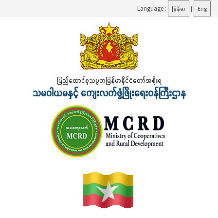
Language :
မြန်မာ
|
Eng
ပြည်ထောင်စုသမ္မတမြန်မာနိုင်ငံတော်အစိုးရ
သမဝါယမနှင့် ကျေးလက်ဖွံ့ဖြိုးရေးဝန်ကြီးဌာန