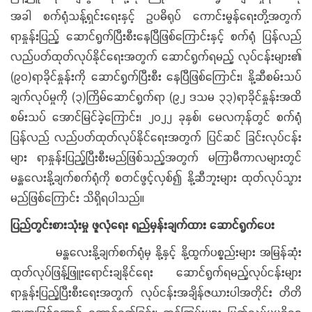
အခါ စက်ရုံသန့်ရှင်းရေးနှင့် ဥပဓိရုပ် ကောင်းမွန်ရေးတို့အတွက်
ရာနှုန်းပြည့် ဆောင်ရွက်ပြီးစီးနေပြီဖြစ်ကြောင်းနှင့် စက်ရုံ ပြန်လည်
လည်ပတ်ထုတ်လုပ်နိုင်ရေးအတွက် ဆောင်ရွက်ရမည့် လုပ်ငန်းများ၏
(၉၀)ရာခိုင်နှုန်းကို ဆောင်ရွက်ပြီးစီး နေပြီဖြစ်ကြောင်း၊ နို့ဆီစမ်းသပ်
ချက်လုပ်မှုကို (၃)ကြိမ်ဆောင်ရွက်ရာ (၉၂ ဒသမ ၃၃)ရာခိုင်နှုန်းအထိ
စမ်းသပ် အောင်မြင်ခဲ့ကြောင်း၊ ၂၀၂၂ ခုနှစ်၊ မေလကုန်တွင် စက်ရုံ
ပြန်လည် လည်ပတ်ထုတ်လုပ်နိုင်ရေးအတွက် ပြင်ဆင် ခြင်းလုပ်ငန်း
များ ရာနှုန်းပြည့်ပြီးစီးမည်ဖြစ်သည့်အတွက် မကြာမီကာလများတွင်
မန္တလေးနို့ချက်စက်ရုံကို စတင်ဖွင့်လှစ်၍ နို့ဆီဘူးများ ထုတ်လုပ်သွား
မည်ဖြစ်ကြောင်း သိရှိရပါသည်။
ပြည်တွင်းစားသုံးမှု ဖူလုံရေး ရည်မှန်းချက်ထား ဆောင်ရွက်ပေး
မန္တလေးနို့ချက်စက်ရုံမှ နို့နှင့် နို့ထွက်ပစ္စည်းများ အမြန်ဆုံး
ထုတ်လုပ်ဖြန့်ဖြူးရောင်းချနိုင်ရေး ဆောင်ရွက်ရမည့်လုပ်ငန်းများ
ရာနှုန်းပြည့်ပြီးစီးရေးအတွက် လုပ်ငန်းအချိန်ဇယားပါအတိုင်း တိတိ