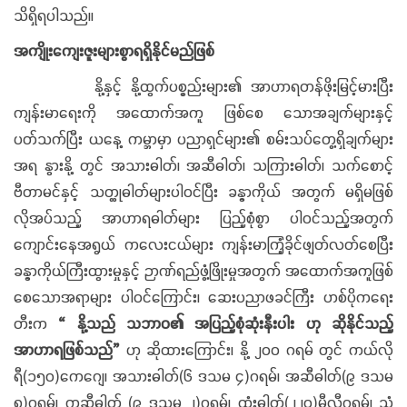
သိရှိရပါသည်။
အကျိုးကျေးဇူးများစွာရရှိနိုင်မည်ဖြစ်
နို့နှင့် နို့ထွက်ပစ္စည်းများ၏ အာဟာရတန်ဖိုးမြင့်မားပြီး
ကျန်းမာရေးကို အထောက်အကူ ဖြစ်စေ သောအချက်များနှင့်
ပတ်သက်ပြီး ယနေ့ ကမ္ဘာမှာ ပညာရှင်များ၏ စမ်းသပ်တွေ့ရှိချက်များ
အရ နွားနို့ တွင် အသားဓါတ်၊ အဆီဓါတ်၊ သကြားဓါတ်၊ သက်စောင့်
ဗီတာမင်နှင့် သတ္ထုဓါတ်များပါဝင်ပြီး ခန္ဓာကိုယ် အတွက် မရှိမဖြစ်
လိုအပ်သည့် အာဟာရဓါတ်များ ပြည့်စုံစွာ ပါဝင်သည့်အတွက်
ကျောင်းနေအရွယ် ကလေးငယ်များ ကျန်းမာကြံ့ခိုင်ဖျတ်လတ်စေပြီး
ခန္ဓာကိုယ်ကြီးထွားမှုနှင့် ဉာဏ်ရည်ဖွံ့ဖြိုးမှုအတွက် အထောက်အကူဖြစ်
စေသောအရာများ ပါဝင်ကြောင်း၊ ဆေးပညာဖခင်ကြီး ဟစ်ပိုကရေး
တီးက
“ နို့သည် သဘာဝ၏ အပြည့်စုံဆုံးနီးပါး ဟု ဆိုနိုင်သည့်
အာဟာရဖြစ်သည်”
ဟု ဆိုထားကြောင်း၊ နို့ ၂၀၀ ဂရမ် တွင် ကယ်လို
ရီ(၁၅၀)ကေဂျေ၊ အသားဓါတ်(၆ ဒသမ ၄)ဂရမ်၊ အဆီဓါတ်(၉ ဒသမ
၈)ဂရမ်၊ ကဆီဓါတ် (၉ ဒသမ ၂)ဂရမ်၊ ထုံးဓါတ်(၂၂၀)မီလီဂရမ်၊ သံ