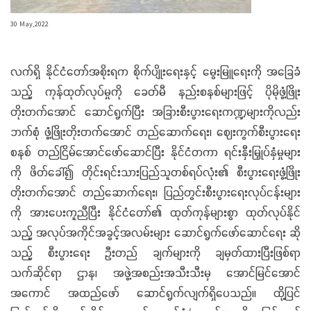
30 May,2022
လက်ရှိ နိုင်ငံတော်အစိုးရက စိုက်ပျိုးရေးနှင့် မွေးမြူရေးကို အခြေခံ
သည့် ကုန်ထုတ်လုပ်မှုကို ခေတ်မီ နည်းစနစ်များဖြင့် ပိုမိုဖွံ့ဖြိုး
တိုးတက်အောင် ဆောင်ရွက်ပြီး အခြားစီးပွားရေးကဏ္ဍများကိုလည်း
ဘက်စုံ ဖွံ့ဖြိုးတိုးတက်အောင် တည်ဆောက်ရေး၊ ဈေးကွက်စီးပွားရေး
စနစ် တည်ငြိမ်အောင်ဖော်ဆောင်ပြီး နိုင်ငံတကာ ရင်းနှီးမြှုပ်နှံမှုများ
ကို ဖိတ်ခေါ်၍ တိုင်းရင်းသားပြည်သူတစ်ရပ်လုံး၏ စီးပွားရေးဖွံ့ဖြိုး
တိုးတက်အောင် တည်ဆောက်ရေး၊ ပြည်တွင်းစီးပွားရေးလုပ်ငန်းများ
ကို အားပေးကူညီပြီး နိုင်ငံတော်၏ ထုတ်ကုန်များစွာ ထုတ်လုပ်နိုင်
သည့် အလုပ်အကိုင်အခွင့်အလမ်းများ ဆောင်ရွက်ဖော်ဆောင်ရေး ဆို
သည့် စီးပွားရေး ဦးတည် ချက်များကို ချမှတ်ထားပြီးဖြစ်ရာ
သက်ဆိုင်ရာ ဌာန၊ အဖွဲ့အစည်းအသီးသီးမှ အောင်မြင်အောင်
အကောင် အထည်ဖော် ဆောင်ရွက်လျက်ရှိပေသည်။ ထို့ပြင်