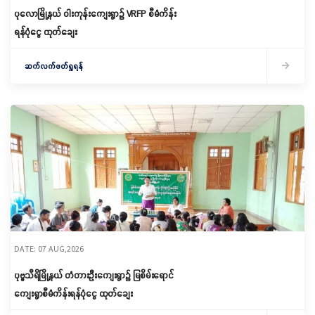
ပုလောမြို့နယ် ဝါးကုန်းကျေးရွာ၌ ‌VRFP စီမံကိန်း
ရန်ပုံငွေ ထုတ်ချေး
ဆက်လက်ဖတ်ရှုရန်
DATE: 07 AUG,2026
ပုဗ္ဗသီရိမြို့နယ် တံတားဦးကျေးရွာ၌ မြစိမ်းရောင်
ကျေးရွာစီမံကိန်းရန်ပုံငွေ ထုတ်ချေး