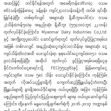
အဆင့်မြှင့် တင်နိုင်ရန်အတွက် အမေရိကန်ဒေါ်လာ(၄ ဒသမ
၈၆)သန်း(မြန်မာငွေ ခန့်မှန်း ကျပ်(၂၄၀)သန်းခန့်)ကို ထပ်မံ ရင်းနှီး
မြှုပ်နှံခဲ့ပြီး တစ်ရက်လျှင် အများဆုံး နို့ဆီဘူးပေါင်း(၁ ဒသမ
၂)သိန်း(တန်၅၀)မှ အနည်းဆုံး နို့ဆီဘူး (၅၅၄၀၀)ဘူး( ၂၂-တန်)
ထုတ်လုပ်နိုင်ခဲ့ကြောင်း၊ Myanmar Dairy Industries Co,Ltd:
နှင့် အကျိုးတူပူးပေါင်း ဆောင်ရွက်ရာတွင် ထုတ်လုပ်ခွင့်ပြုငှားရမ်းခ
အဖြစ် တစ်လလျှင် အနည်းဆုံးငွေကျပ်(၁၀)သိန်းမှ အများဆုံး ငွေ
ကျပ်သိန်း(၆၀)အထိ ပေးသွင်းခဲ့ရာ စုစုပေါင်းငွေကျပ်(၈၀၅၁ ဒသမ
၉၀)သိန်းရရှိခဲ့ပြီး အဆိုပါ ထုတ်လုပ် ခွင့်ပြုငှားရမ်းခရရှိငွေမှ
နိုင်ငံတော်ဝင်ငွေစာရင်းသို့ FEC(၅၅၄၉၆)နှင့် မြန်မာကျပ်ငွေ
ကျပ်(၁၉၆၈ ဒသမ ၅၈) သိန်း ပေးသွင်းနိုင်ခဲ့ကြောင်း၊ ကုန်ကြမ်း
အတွက် လိုအပ်သည့်နွားနို့ကို ကျောက်ဆည်မြို့နယ်နှင့်တံတားဦး
မြို့နယ်များရှိ နွားနို့အဝယ်ဒိုင်များမှ ဝယ်ယူရရှိပြီး အခြား ကုန်ကြမ်း
ပစ္စည်းများကို ပြည်တွင်း/ပြည်ပဈေးကွက် များမှ ဝယ်ယူဆောင်ရွက်ခဲ့
ကြောင်း၊ ထို့နောက် မန္တလေးနို့ချက်စက်ရုံကို ၂၀၁၆-၂၀၁၇ ဘဏ္ဍာနှစ်
တွင် ယာယီ ရပ်နားခဲ့ကြောင်း သိရှိရပါသည်။