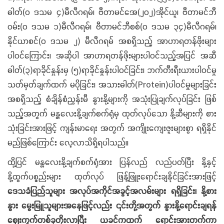
ဓါတ်(၀ ဒသမ ၄)မီလီဂရမ်၊ ဗီတာမင်အေ(၂၀၂)အိုင်ယူ၊ ဗီတာမင်ဘီ
ဝမ်း(၀ ဒသမ ၁)မီလီဂရမ်၊ ဗီတာမင်ဘီစစ်(၀ ဒသမ ၃၄)မီလီဂရမ်၊
နိုင်ယာစင်(၀ ဒသမ ၂) မီလီဂရမ် အစရှိသည့် အာဟာရတန်ဖိုးများ
ပါဝင်ကြောင်း၊ အဆိုပါ အာဟာရတန်ဖိုးများပါဝင်သည့်အပြင် အဆီ
ဓါတ်(၃)ရာခိုင်နှုန်းမှ (၅)ရာခိုင်နှုန်းပါဝင်ခြင်း၊ ဘက်တီးရီးယားပါဝင်မှု
သတ်မှတ်ချက်ထက် မပိုခြင်း၊ အသားဓါတ်(Protein)ပါဝင်မှုများခြင်း
အစရှိသည့် စံချိန်စံညွှန်းမီ နွားနို့များကို အသုံးပြုချက်လုပ်ခြင်း ဖြစ်
သည့်အတွက် မန္တလေးနို့ချက်စက်ရုံမှ ထုတ်လုပ်သော နို့ဆီများကို စား
သုံးခြင်းအားဖြင့် ကျန်းမာရေး အတွက် အကျိုးကျေးဇူးများစွာ ရရှိနိုင်
မည်ဖြစ်ကြောင်း လေ့လာသိရှိရပါသည်။
ထို့ပြင် မန္တလေးနို့ချက်စက်ရုံအား ပြန်လည် လည်ပတ်ပြီး နို့နှင့်
နို့ထွက်ပစ္စည်းများ ထုတ်လုပ် ဖြန့်ဖြူးရောင်းချနိုင်ခြင်းအားဖြင့်
ဒေသခံပြည်သူများ အလုပ်အကိုင်အခွင့်အလမ်းများ ရရှိခြင်း၊ နို့စား
နွား မွေးမြူသူများအနေဖြင့်လည်း ၎င်းတို့အတွက် နွားနို့ရောင်းချရန်
ဈေးကွက်တစ်ခုတိုးလာပြီး ယခင်ကထက် ရောင်းအားတက်ကာ