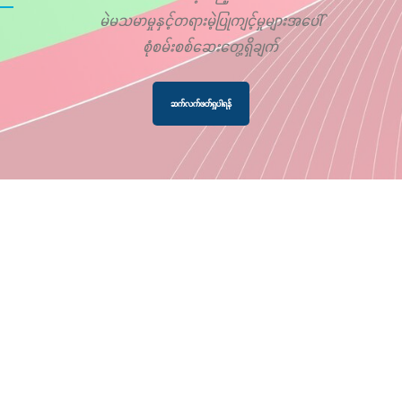
မဲမသမာမှုနှင့်တရားမဲ့ပြုကျင့်မှုများအပေါ်
စုံစမ်းစစ်ဆေးတွေ့ရှိချက်
ဆက်လက်ဖတ်ရှုပါရန်