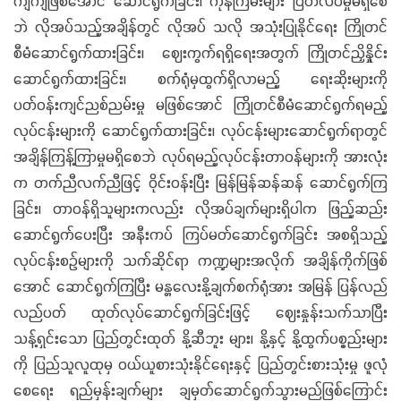
ကျကျဖြစ်အောင် ဆောင်ရွက်ခြင်း၊ ကုန်ကြမ်းများ ပြတ်လပ်မှုမရှိစေ
ဘဲ လိုအပ်သည့်အချိန်တွင် လိုအပ် သလို အသုံးပြုနိုင်ရေး ကြိုတင်
စီမံဆောင်ရွက်ထားခြင်း၊ ဈေးကွက်ရရှိရေးအတွက် ကြိုတင်ညှိနှိုင်း
ဆောင်ရွက်ထားခြင်း၊ စက်ရုံမှထွက်ရှိလာမည့် ရေးဆိုးများကို
ပတ်ဝန်းကျင်ညစ်ညမ်းမှု မဖြစ်အောင် ကြိုတင်စီမံဆောင်ရွက်ရမည့်
လုပ်ငန်းများကို ဆောင်ရွက်ထားခြင်း၊ လုပ်ငန်းများဆောင်ရွက်ရာတွင်
အချိန်ကြန့်ကြာမှုမရှိစေဘဲ လုပ်ရမည့်လုပ်ငန်းတာဝန်များကို အားလုံး
က တက်ညီလက်ညီဖြင့် ဝိုင်းဝန်းပြီး မြန်မြန်ဆန်ဆန် ဆောင်ရွက်ကြ
ခြင်း၊ တာဝန်ရှိသူများကလည်း လိုအပ်ချက်များရှိပါက ဖြည့်ဆည်း
ဆောင်ရွက်ပေးပြီး အနီးကပ် ကြပ်မတ်ဆောင်ရွက်ခြင်း အစရှိသည့်
လုပ်ငန်းစဉ်များကို သက်ဆိုင်ရာ ကဏ္ဍများအလိုက် အချိန်ကိုက်ဖြစ်
အောင် ဆောင်ရွက်ကြပြီး မန္တလေးနို့ချက်စက်ရုံအား အမြန် ပြန်လည်
လည်ပတ် ထုတ်လုပ်ဆောင်ရွက်ခြင်းဖြင့် ဈေးနှုန်းသက်သာပြီး
သန့်ရှင်းသော ပြည်တွင်းထုတ် နို့ဆီဘူး များ၊ နို့နှင့် နို့ထွက်ပစ္စည်းများ
ကို ပြည်သူလူထုမှ ဝယ်ယူစားသုံးနိုင်ရေးနှင့် ပြည်တွင်းစားသုံးမှု ဖူလုံ
စေရေး ရည်မှန်းချက်များ ချမှတ်ဆောင်ရွက်သွားမည်ဖြစ်ကြောင်း