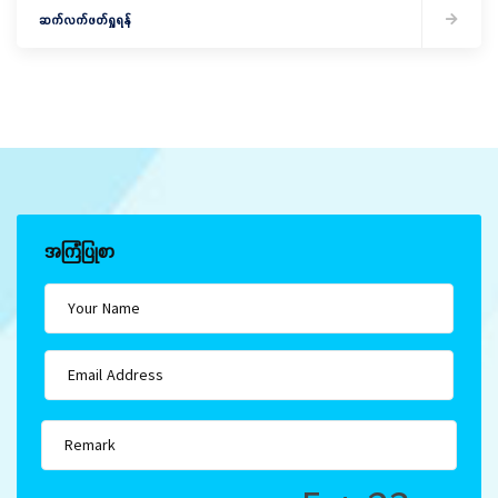
ဆက်လက်ဖတ်ရှုရန်
အကြံပြုစာ