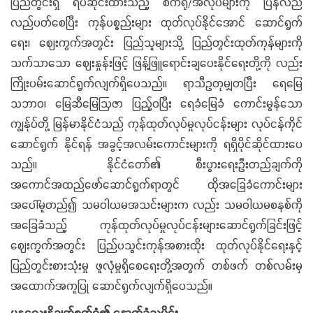
ပြည်တွင်းရှိ ရပ်ဆိုင်းထားသည့် စက်ရုံ/အလုပ်များကို ပြန်လည်
လည်ပတ်စေပြီး ကုန်ပစ္စည်းများ ထုတ်လုပ်နိုင်အောင် ဆောင်ရွက်
ရေး၊ ဈေးကွက်အတွင်း ပြည်သူများသို့ ပြည်တွင်းထုတ်ကုန်များကို
သက်သာသော ဈေးနှုန်းဖြင့် ဖြန့်ဖြူရောင်းချပေးနိုင်ရေးတို့ကို လည်း
ကြိုးပမ်းဆောင်ရွက်လျက်ရှိပေသည်။ ရာသီဥတုမျှတပြီး ရေမြေ
သဘာဝ၊ မြေဆီမြေဩဇာ ပြည့်ဝပြီး ရေခံမြေခံ ကောင်းမွန်သော
ကျွန်ုပ်တို့ မြန်မာနိုင်ငံသည် ကုန်ထုတ်လုပ်မှုလုပ်ငန်းများ လုပ်ငန်ကိုင်
ဆောင်ရွက် နိုင်ရန် အခွင့်အလမ်းကောင်းများကို ရရှိပိုင်ဆိုင်ထားပေ
သည်။ နိုင်ငံတော်၏ စီးပွားရေးဦးတည်ချက်ကို
အကောင်အထည်ဖော်ဆောင်ရွက်ရာတွင် ထိုအခြေခံကောင်းများ
အပေါ်မူတည်၍ သမဝါယမအသင်းများက လည်း သမဝါယမစနစ်ကို
အခြေခံသည့် ကုန်ထုတ်လုပ်မှုလုပ်ငန်းများဆောင်ရွက်ခြင်းဖြင့်
ဈေးကွက်အတွင်း ပြည်ပသွင်းကုန်အစားထိုး ထုတ်လုပ်နိုင်ရေးနှင့်
ပြည်တွင်းစားသုံးမှု ဖူလုံမှုရှိစေရေးတို့အတွက် တစ်ဖက် တစ်လမ်းမှ
အထောက်အကူပြု ဆောင်ရွက်လျက်ရှိပေသည်။
မန္တလေးနို့ချက်စက်ရုံ၏ နောက်ခံသမိုင်း