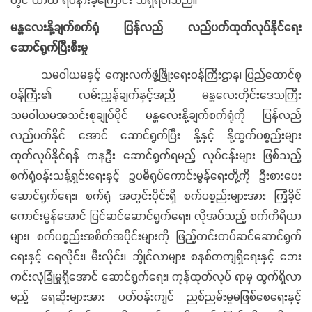
မန္တလေးနို့ချက်စက်ရုံ ပြန်လည် လည်ပတ်ထုတ်လုပ်နိုင်ရေး
ဆောင်ရွက်ပြီးစီးမှု
သမဝါယမနှင့် ကျေးလက်ဖွံ့ဖြိုးရေးဝန်ကြီးဌာန၊ ပြည်ထောင်စု
ဝန်ကြီး၏ လမ်းညွှန်ချက်နှင့်အညီ မန္တလေးတိုင်းဒေသကြီး
သမဝါယမအသင်းစုချုပ်ပိုင် မန္တလေးနို့ချက်စက်ရုံကို ပြန်လည်
လည်ပတ်နိုင် အောင် ဆောင်ရွက်ပြီး နို့နှင့် နို့ထွက်ပစ္စည်းများ
ထုတ်လုပ်နိုင်ရန် ကနဦး ဆောင်ရွက်ရမည့် လုပ်ငန်းများ ဖြစ်သည့်
စက်ရုံဝန်းသန့်ရှင်းရေးနှင့် ဥပဓိရုပ်ကောင်းမွန်ရေးတို့ကို ဦးစားပေး
ဆောင်ရွက်ရေး၊ စက်ရုံ အတွင်းပိုင်းရှိ စက်ပစ္စည်းများအား ကြံ့ခိုင်
ကောင်းမွန်အောင် ပြင်ဆင်ဆောင်ရွက်ရေး၊ လိုအပ်သည့် စက်ကိရိယာ
များ၊ စက်ပစ္စည်းအစိတ်အပိုင်းများကို ဖြည့်တင်းတပ်ဆင်ဆောင်ရွက်
ရေးနှင့် ရေလိုင်း၊ မီးလိုင်း၊ ဘွိုင်လာများ စနစ်တကျရှိရေးနှင့် ဘေး
ကင်းလုံခြုံမှုရှိအောင် ဆောင်ရွက်ရေး၊ ကုန်ထုတ်လုပ် ရာမှ ထွက်ရှိလာ
မည့် ရေဆိုးများအား ပတ်ဝန်းကျင် ညစ်ညမ်းမှုမဖြစ်စေရေးနှင့်