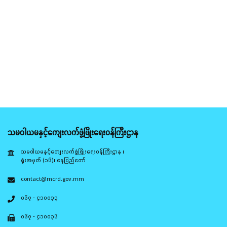
သမဝါယမနှင့်ကျေးလက်ဖွံ့ဖြိုးရေးဝန်ကြီးဌာန
သမဝါယမနှင့်ကျေးလက်ဖွံ့ဖြိုးရေးဝန်ကြီးဌာန ၊
ရုံးအမှတ် (၁၆)၊ နေပြည်တော်
contact@mcrd.gov.mm
၀၆၇ - ၄၁၀၀၃၃
၀၆၇ - ၄၁၀၀၃၆