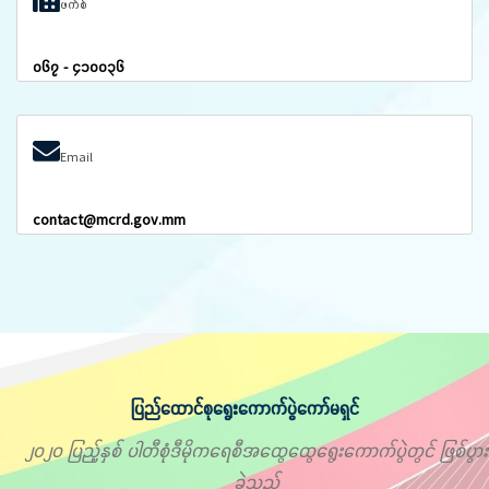
ဖက်စ်
၀၆၇ - ၄၁၀၀၃၆
Email
contact@mcrd.gov.mm
ပြည်ထောင်စုရွေးကောက်ပွဲကော်မရှင်
၂၀၂၀ ပြည့်နှစ် ပါတီစုံဒီမိုကရေစီအထွေထွေရွေးကောက်ပွဲတွင် ဖြစ်ပွား
ခဲ့သည့်