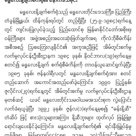
မန္တလေးနို့ချက်စက်ရုံသည် မန္တလေးတိုင်းဒေသကြီး၊ ပြည်ကြီး
တံခွန်မြို့နယ်၊ ထိန်ကုန်းရပ်တွင် တည်ရှိပြီး (၂၅-၉-၁၉၈၄)ရက်နေ့
တွင် ကျင်းပပြုလုပ်ခဲ့သည့် ပြည်ထောင်စု မြန်မာနိုင်ငံတော်အစိုးရ၊
ဝန်ကြီးများ အဖွဲ့အစည်းအဝေးဆုံးဖြတ်ချက်အရ ကိုလံဘိုစီမံကိန်း
အစီအစဉ် ဩစတြေးလျနိုင်ငံ၏ အကူအညီဖြင့် အိမ်တွင်းစက်မှု
လက်မှုလုပ်ငန်းဦးစီးဌာနက ၁၉၈၄ ခုနှစ်၊ နိုဝင်ဘာလ(၁၉)ရက်နေ့မှ
စတင်၍ မန္တလေးနို့ချက် စက်ရုံစီမံကိန်းကို တာဝန်ယူဆောင်ရွက်ခဲ့ပြီး
၁၉၈၅ ခုနှစ်၊ ဇန်နဝါရီလတွင် မန္တလေးနို့ချက်စက်ရုံအား စတင်
တည်ဆောက် အကောင်အထည်ဖော်ခဲ့ကြောင်း၊ ၁၉၉၀ ပြည့်နှစ်၊
ဇူလိုင်လ(၂၇)ရက်နေ့တွင် အိမ်တွင်းစက်မှု လက်မှုလုပ်ငန်းဦးစီးဌာန
မှတစ်ဆင့် ယခင် မန္တလေးတိုင်းသမဝါယမအသင်းစုက လွှဲပြောင်း
လက်ခံရယူခဲ့ပြီး ၁၉၉၂ ခုနှစ်၊ ဇွန်လ(၁)ရက်နေ့မှစ၍ “မန်းနို့ဆီ”
တံဆိပ် ဖြင့် စားသုံးသူများအကြား နို့ဆီဘူးများ ထုတ်လုပ် ဖြန့်ဖြူး
ရောင်းချပေးနိုင်ခဲ့ကြောင်း၊ မန္တလေးနို့ချက်စက်ရုံ၏ ရင်းနှီးမြှုပ်နှံမှု
တန်ဖိုးမှာ မြန်မာကျပ်ငွေ(၄၈၈ ဒသမ ၁၀)သိန်းနှင့်ညီမျှသော