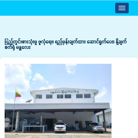
Toggle
navigatio
ပြည်တွင်းစားသုံးမှု ဖူလုံရေး၊ ရည်မှန်းချက်ထား ဆောင်ရွက်ပေး၊ နို့ချက်
စက်ရုံ မန္တလေး