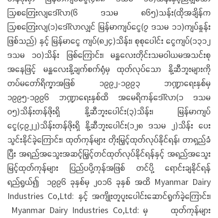
ဩစတြေးလျဒေါ်လာ(၆ ဒသမ ၈၆၅)သန်း(ထိုအချိန်က
ဩစတြေးလျ(၁)ဒေါ်လာလျှင် မြန်မာကျပ်ငွေ(၇ ဒသမ ၁၁)ကျပ်နှုန်း
ဖြစ်သည်) နှင့် မြန်မာငွေ ကျပ်(၈၂၄)သိန်း၊ စုစုပေါင်း ငွေကျပ်(၁၃၁၂
ဒသမ ၁၀)သိန်း ဖြစ်ကြောင်း၊ မန္တလေးတိုင်းသမဝါယမအသင်းစု
အနေဖြင့် မန္တလေးနို့ချက်စက်ရုံမှ ထုတ်လုပ်သော နို့ဆီဘူးများကို
တပ်မတော်ရိက္ခာအဖြစ် ၁၉၉၂-၁၉၉၃ ဘဏ္ဍာရေးနှစ်မှ
၁၉၉၅-၁၉၉၆ ဘဏ္ဍာရေးနှစ်ထိ အမေရိကန်ဒေါ်လာ(၁ ဒသမ
၀၅)သိန်းတန်ဖိုးရှိ နို့ဆီဘူးပေါင်း(၃)သိန်း၊ မြန်မာကျပ်
ငွေ(၄၉၂၂)သိန်းတန်ဖိုးရှိ နို့ဆီဘူးပေါင်း(၁၂၈ ဒသမ ၂)သိန်း ပေး
သွင်းနိုင်ခဲ့ကြောင်း၊ ထုတ်ကုန်များ တိုးမြှင့်ထုတ်လုပ်နိုင်ရန်၊ တာရှည်ခံ
ပြီး အရည်အသွေးအဆင့်မြှင့်တင်ထုတ်လုပ်နိုင်ရန်နှင့် အရည်အသွေး
မြင့်ထုတ်ကုန်များ ပြည်ပပို့ကုန်အဖြစ် တင်ပို့ ရောင်းချနိုင်ရန်
ရည်ရွယ်၍ ၁၉၉၆ ခုနှစ်မှ ၂၀၁၆ ခုနှစ် အထိ Myanmar Dairy
Industries Co,Ltd: နှင့် အကျိုးတူပူးပေါင်းဆောင်ရွက်ခဲ့ကြောင်း၊
Myanmar Dairy Industries Co,Ltd: မှ ထုတ်ကုန်များ