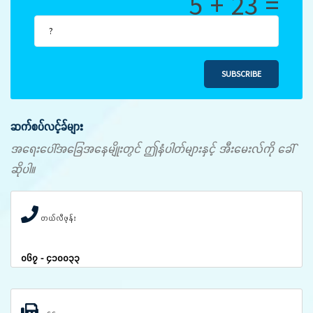
5 + 23 =
SUBSCRIBE
ဆက်စပ်လင့်ခ်များ
အရေးပေါ်အခြေအနေမျိုးတွင် ဤနံပါတ်များနှင့် အီးမေးလ်ကို ခေါ်
ဆိုပါ။
တယ်လီဖုန်း
၀၆၇ - ၄၁၀၀၃၃