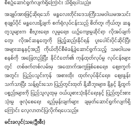
စီစဉ်ဆောင်ရွက်လျက်ရှိကြောင်း သိရှိရပါသည်။
အချုပ်အားဖြင့်ဆိုရသော် မန္တလေးတိုင်းဒေသကြီးသမဝါယမအသင်း
စုချုပ်ပိုင် မန္တလေးနို့ချက် စက်ရုံလုပ်ငန်းသည် စိတ်တူ၊ ကိုယ်တူ၊ ဆန္ဒ
တူသူများက စီးပွားရေး၊ လူမှုရေး၊ ယဉ်ကျေးမှုဆိုင်ရာ လိုအပ်ချက်
တွေ၊ လိုအင်ဆန္ဒတွေကို ဖြည့်ဆည်းနိုင်ရန် ပူးပေါင်းပိုင်ဆိုင်ပြီး
အများဆန္ဒနှင့်အညီ ကိုယ်တိုင်စီမံခန့်ခွဲဆောင်ရွက်သည့် သမဝါယမ
စနစ်ကို အခြေတည်ပြီး နိုင်ငံတော်၏ ကုန်ထုတ်လုပ်မှု လုပ်ငန်းများ
တွင် တစ်ဖက်တစ်လမ်းမှ အထောက်အကူဖြစ်စေရေး၊ ဈေးကွက်
အတွင်း ပြည်ပသွင်းကုန် အစားထိုး ထုတ်လုပ်နိုင်ရေး၊ ဈေးနှုန်း
သက်သာပြီး သန့်ရှင်းသော ပြည်တွင်းထုတ် နို့ဆီဘူးများ၊ နို့နှင့် နို့ထွက်
ပစ္စည်းများကို ပြည်သူလူထုမှ ဝယ်ယူစားသုံးနိုင်ရေးနှင့် ပြည်တွင်းစား
သုံးမှု ဖူလုံစေရေး ရည်မှန်းချက်များ ချမှတ်ဆောင်ရွက်လျက်ရှိ
ကြောင်း လေ့လာတင်ပြလိုက်ရပေသည်။
မင်းခလုင်(သမ/ဦးစီး)