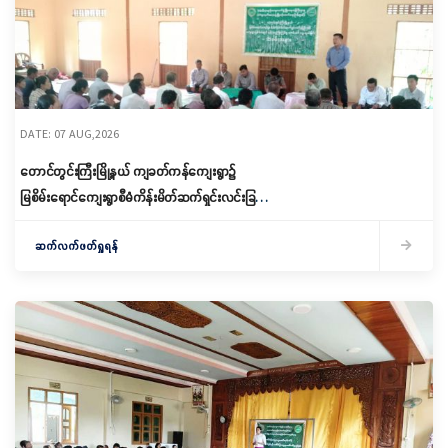
DATE: 07 AUG,2026
တောင်တွင်းကြီးမြို့နယ် ကျခတ်ကန်ကျေးရွာ၌
မြစိမ်းရောင်ကျေးရွာစီမံကိန်းမိတ်ဆက်ရှင်းလင်းခြင်း
နှင့် ကော်မတီဖွဲ့စည်းခြင်း ပြုလုပ်
ဆက်လက်ဖတ်ရှုရန်