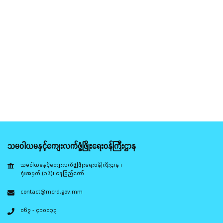
သမဝါယမနှင့်ကျေးလက်ဖွံ့ဖြိုးရေးဝန်ကြီးဌာန
သမဝါယမနှင့်ကျေးလက်ဖွံ့ဖြိုးရေးဝန်ကြီးဌာန ၊
ရုံးအမှတ် (၁၆)၊ နေပြည်တော်
contact@mcrd.gov.mm
၀၆၇ - ၄၁၀၀၃၃