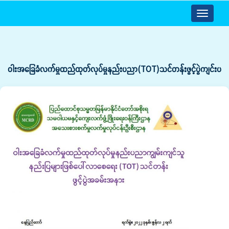
Toggle
navigatio
ဝါးအခြေခံလက်မှုထည်ထုတ်လုပ်မှုနည်းပညာ(TOT)သင်တန်းဖွင့်ပွဲကျင်းပ