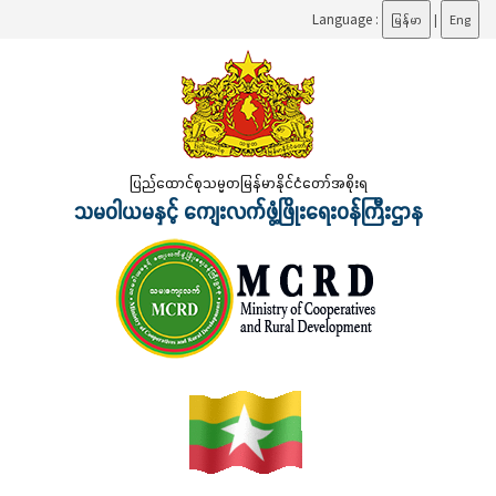
Language :
မြန်မာ
|
Eng
ပြည်ထောင်စုသမ္မတမြန်မာနိုင်ငံတော်အစိုးရ
သမဝါယမနှင့် ကျေးလက်ဖွံ့ဖြိုးရေးဝန်ကြီးဌာန