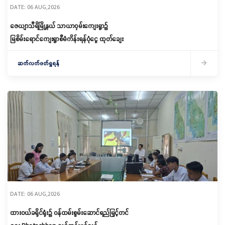
DATE: 06 AUG,2026
ဇေယျာသီရိမြို့နယ် သာယာဝှမ်းကျေးရွာ၌
မြစိမ်းရောင်ကျေးရွာစီမံကိန်းရန်ပုံငွေ ထုတ်ချေး
ဆက်လက်ဖတ်ရှုရန်
DATE: 06 AUG,2026
ထားဝယ်ခရိုင်ရုံး၌ ဝန်ထမ်းစွမ်းဆောင်ရည်မြှင့်တင်