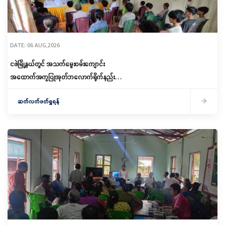
DATE: 06 AUG,2026
ငဖဲမြို့နယ်တွင် အသက်မွေးဝမ်းကျောင်း
အထောက်အကူပြုအုတ်ဘလောက်ရိုက်နည်း
သင်တန်းဖွင့်လှစ်
ဆက်လက်ဖတ်ရှုရန်