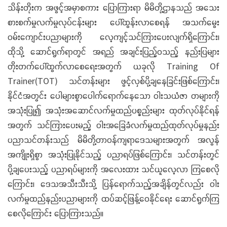
သိန်းတိုးက အဖွင့်အမှာစကား ပြောကြားရာ မိမိတို့ဌာနသည် အသေး
စားစက်မှုလက်မှုလုပ်ငန်းများ ပေါ်ထွန်းလာစေရန် အသက်မွေး
ဝမ်းကျောင်းပညာများကို လေ့ကျင့်သင်ကြားပေးလျက်ရှိကြောင်း၊
ထိုသို့ ဆောင်ရွက်ရာတွင် အရည် အချင်းပြည့်ဝသည့် နည်းပြများ
တိုးတက်ပေါ်ထွက်လာစေရေးအတွက် ယခုလို Training Of
Trainer(TOT) သင်တန်းများ ဖွင့်လှစ်ပို့ချနေခြင်းဖြစ်ကြောင်း၊
နိုင်ငံအတွင်း ပေါများစွာပေါက်ရောက်နေသော ဝါးသယံဇာ တများကို
အသုံးပြု၍ အသုံးအဆောင်လက်မှုထည်ပစ္စည်းများ ထုတ်လုပ်နိုင်ရန်
အတွက် သင်ကြားပေးမည့် ဝါးအခြေခံလက်မှုထည်ထုတ်လုပ်မှုနည်း
ပညာသင်တန်းသည် မိမိတို့တာဝန်ကျရာဒေသများအတွက် အလွန်
အကျိုးရှိစွာ အသုံးပြုနိုင်သည့် ပညာရပ်ဖြစ်ကြောင်း၊ သင်တန်းတွင်
ပို့ချပေးသည့် ပညာရပ်များကို အလေးထား သင်ယူလေ့လာ ကြစေလို
ကြောင်း၊ ဒေသအသီးသီးသို့ ပြန်ရောက်သည့်အချိန်တွင်လည်း ဝါး
လက်မှုထည်နည်းပညာများကို ထပ်ဆင့်ဖြန့်ဝေနိုင်ရေး ဆောင်ရွက်ကြ
စေလိုကြောင်း ပြောကြားသည်။