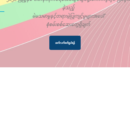
ခဲ့သည့်
မဲမသမာမှုနှင့်တရားမဲ့ပြုကျင့်မှုများအပေါ်
စုံစမ်းစစ်ဆေးတွေ့ရှိချက်
ဆက်လက်ဖတ်ရှုပါရန်