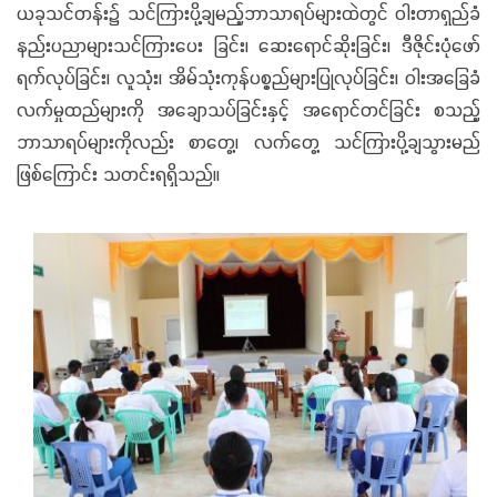
ယခုသင်တန်း၌ သင်ကြားပို့ချမည့်ဘာသာရပ်များထဲတွင် ဝါးတာရှည်ခံ
နည်းပညာများသင်ကြားပေး ခြင်း၊ ဆေးရောင်ဆိုးခြင်း၊ ဒီဇိုင်းပုံဖော်
ရက်လုပ်ခြင်း၊ လူသုံး၊ အိမ်သုံးကုန်ပစ္စည်များပြုလုပ်ခြင်း၊ ဝါးအခြေခံ
လက်မှုထည်များကို အချောသပ်ခြင်းနှင့် အရောင်တင်ခြင်း စသည့်
ဘာသာရပ်များကိုလည်း စာတွေ့၊ လက်တွေ့ သင်ကြားပို့ချသွားမည်
ဖြစ်ကြောင်း သတင်းရရှိသည်။