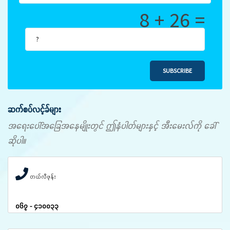
8 + 26 =
SUBSCRIBE
ဆက်စပ်လင့်ခ်များ
အရေးပေါ်အခြေအနေမျိုးတွင် ဤနံပါတ်များနှင့် အီးမေးလ်ကို ခေါ်
ဆိုပါ။
တယ်လီဖုန်း
၀၆၇ - ၄၁၀၀၃၃