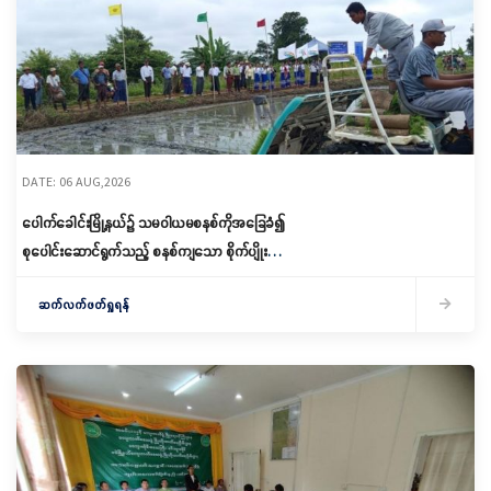
DATE: 06 AUG,2026
ပေါက်ခေါင်းမြို့နယ်၌ သမဝါယမစနစ်ကိုအခြေခံ၍
စုပေါင်းဆောင်ရွက်သည့် စနစ်ကျသော စိုက်ပျိုးရေး
ဆောင်ရွက်
ဆက်လက်ဖတ်ရှုရန်