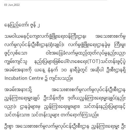
03 Jun,2022
နေပြည်တော်၊ ဇွန် ၂
သမဝါယမနှင့်ကျေးလက်ဖွံ့ဖြိုးရေးဝန်ကြီးဌာန၊ အသေးစားစက်မှု
လက်မှုလုပ်ငန်းဦးစီးဌာန(ရုံးချုပ်)၊ လက်မှုဖွံ့ဖြိုးရေးဌာနခွဲမှ ကြီးမှူး
ဖွင့်လှစ်သော ဝါးအခြေခံလက်မှုထည်ထုတ်လုပ်မှုနည်းပညာ
ကျွမ်းကျင်သူ နည်းပြများဖြစ်ပေါ်လာစေရေး(TOT)သင်တန်းဖွင့်ပွဲ
အခမ်းအနားကို ယနေ့ နံနက် ၁၀ နာရီခွဲတွင် အဆိုပါ ဦးစီးဌာနရှိ
Incubation Centre ၌ ကျင်းပသည်။
အခမ်းအနားသို့ အသေးစားစက်မှုလက်မှုလုပ်ငန်းဦးစီးဌာန
ညွှန်ကြားရေးမှူးချုပ် ဦးသိန်းတိုး၊ ဒုတိယညွှန်ကြားရေးမှူးချုပ်(နည်း
ပညာ)၊ ဌာနခွဲများမှ ညွှန်ကြားရေးမှူးများ၊ သင်တန်းနည်းပြများနှင့်
သင်တန်းသား၊ သင်တန်းသူများ တက်ရောက်ကြသည်။
ဦးစွာ အသေးစားစက်မှုလက်မှုလုပ်ငန်းဦးစီးဌာန ညွှန်ကြားရေးမှူး ဦး