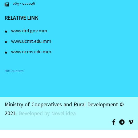
၀၆၇ - ၄၁၀၀၃၆
RELATIVE LINK
www.drd.gov.mm
www.ucmt.edu.mm
www.ucms.edu.mm
HitCounters
Ministry of Cooperatives and Rural Development ©
2021.
Developed by Novel idea