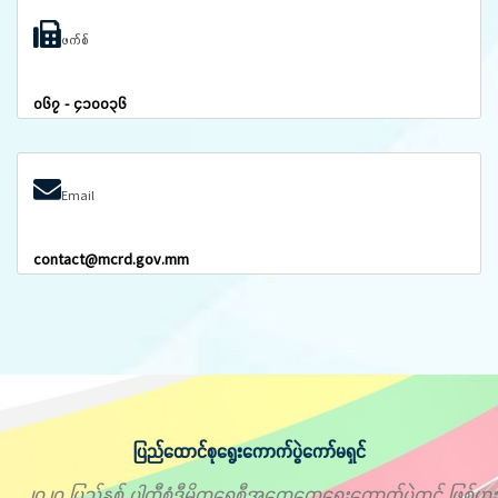
ဖက်စ်
၀၆၇ - ၄၁၀၀၃၆
Email
contact@mcrd.gov.mm
ပြည်ထောင်စုရွေးကောက်ပွဲကော်မရှင်
၂၀၂၀ ပြည့်နှစ် ပါတီစုံဒီမိုကရေစီအထွေထွေရွေးကောက်ပွဲတွင် ဖြစ်ပွား