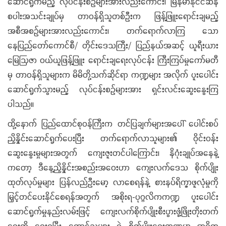
ဆောင်ရွက်မည့် လုပ်ငန်းစဉ်များအားလည်းကောင်း၊ မြန်မာနိုင်ငံဆန်
စပါးအသင်းချုပ်မှ တာဝန်ရှိသူတစ်ဦးက ဖြန့်ဖြူးရောင်းချမည့်
အစီအစဉ်များအားလည်းကောင်း၊ တက်ရောက်လာကြ သော
နေပြည်တော်ကောင်စီ/ တိုင်းဒေသကြီး/ ပြည်နယ်အဆင့် ယူရီးယား
မြေဩဇာ ဝယ်ယူဖြန့်ဖြူး ရောင်းချရေးလုပ်ငန်း ကြီးကြပ်မှုကော်မတီ
မှ တာဝန်ရှိသူများက မိမိတို့သက်ဆိုင်ရာ ကဏ္ဍများ အလိုက် ပူးပေါင်း
ဆောင်ရွက်သွားမည့် လုပ်ငန်းစဉ်များအား ရှင်းလင်းဆွေးနွေးကြ
ပါသည်။
ထို့နောက် ပြည်ထောင်စုဝန်ကြီးက တင်ပြချက်များအပေါ် ပေါင်းစပ်
ညှိနှိုင်းဆောင်ရွက်ပေးပြီး တက်ရောက်လာသူများ၏ ဝိုင်းဝန်း
ဆွေးနွေးမှုများအတွက် ကျေးဇူးတင်ပါကြောင်း၊ နိဂုံးချုပ်အနေနဲ့
ကတော့ ဒီနေ့ညှိနှိုင်းအစည်းအဝေးဟာ ကျေးလက်ဒေသ စိုက်ပျိုး
ထုတ်လုပ်မှုများ ပြန်လည်ဦးမော့ လာစေရန်နဲ့ စားနပ်ရိက္ခာဖူလုံမှုကို
မြှင့်တင်ပေးနိုင်စေရန်အတွက် အစိုးရ-ပုဂ္ဂလိကကဏ္ဍ ပူးပေါင်း
ဆောင်ရွက်မှုနည်းလမ်းဖြင့် ကျေးလက်စိုက်ပျိုးစီးပွားဖွံ့ဖြိုးတိုးတက်
ရေးကို ရှေးရှုပြီး တောင်သူများ ရဲ့ စိုက်ပျိုးရေးကဏ္ဍမှာ အဓိက