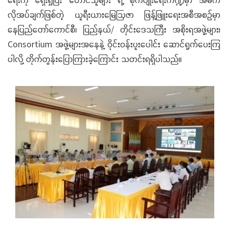
လိုအပ်ချက်ဖြစ်တဲ့ ယူရီးယားမြေဩဇာ ဖြန့်ဖြူးရေးအစီအစဉ်မှာ
နေပြည်တော်ကောင်စီ၊ ပြည်နယ်/ တိုင်းဒေသကြီး အစိုးရအဖွဲ့များ၊
Consortium အဖွဲ့များအနေနဲ့ ဝိုင်းဝန်းပူးပေါင်း ဆောင်ရွက်ပေးကြ
ပါလို့ တိုက်တွန်းပြောကြားခဲ့ကြောင်း သတင်းရရှိပါသည်။