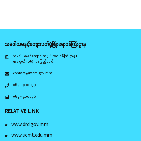
သမဝါယမနှင့်ကျေးလက်ဖွံ့ဖြိုးရေးဝန်ကြီးဌာန
သမဝါယမနှင့်ကျေးလက်ဖွံ့ဖြိုးရေးဝန်ကြီးဌာန ၊
ရုံးအမှတ် (၁၆)၊ နေပြည်တော်
contact@mcrd.gov.mm
၀၆၇ - ၄၁၀၀၃၃
၀၆၇ - ၄၁၀၀၃၆
RELATIVE LINK
www.drd.gov.mm
www.ucmt.edu.mm