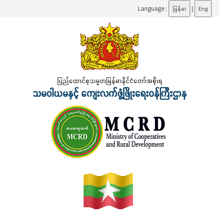
Language :
မြန်မာ
|
Eng
ပြည်ထောင်စုသမ္မတမြန်မာနိုင်ငံတော်အစိုးရ
သမဝါယမနှင့် ကျေးလက်ဖွံ့ဖြိုးရေးဝန်ကြီးဌာန