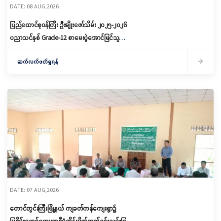
DATE: 08 AUG,2026
ပြည်ထောင်စုဝန်ကြီး ဦးမျိုးဇော်သိမ်း ၂၀၂၅-၂၀၂၆
ပညာသင်နှစ် Grade-12 စာမေးပွဲအောင်မြင်သူများ
နှင့် ဂုဏ်ထူးရရှိသူများကို ဆုများချီးမြှင့်ပေးအပ်
ဆက်လက်ဖတ်ရှုရန်
DATE: 07 AUG,2026
တောင်တွင်းကြီးမြို့နယ် ကျခတ်ကန်ကျေးရွာ၌