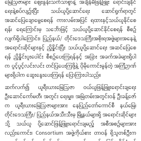
မြေဩဇာများ ဈေးနှုန်းသက်သာစွာနဲ့ အချိန်မီဖြန့်ဖြူး ရောင်းချနိုင်
ရေးနဲ့စပ်လျဉ်းပြီး သယ်ယူပို့ဆောင်ရေး ဆောင်ရွက်ရာတွင်
အဆင်ပြေချောမွေ့စေရန် ကားလမ်းအပြင် ရထားနှင့်သယ်ယူနိုင်စေ
ရန်၊ ရေကြောင်းမှ သင်္ဘောဖြင့် သယ်ယူပို့ဆောင်နိုင်စေရန် စီစဉ်
လျက်ရှိပါကြောင်း၊ ပြည်နယ်/ တိုင်းဒေသကြီးအစိုးရအဖွဲ့များအနေနဲ့
အရောင်းဆိုင်များနှင့် ညှိနှိုင်းပြီး သယ်ယူပို့ဆောင်ရေး အဆင်ပြေစေ
ရန် ညှိနှိုင်းပူးပေါင်း စီစဉ်ပေးကြရန်နှင့် အခြား အခက်အခဲများရှိပါ
က ပွင့်ပွင့်လင်းလင်း တင်ပြပေးကြဖို့နဲ့ ပိုမိုကောင်းမွန်တဲ့ အကြံဉာဏ်
များရှိပါက ဆွေးနွေးပေးကြရန် ပြောကြားပါသည်။
ဆက်လက်၍ ယူရီးယားမြေဩဇာ ဝယ်ယူဖြန့်ဖြူးရောင်းချရေး
ဦးဆောင်ကော်မတီ၊ အတွင်း ရေးမှူး၊ အမြဲတမ်းအတွင်းဝန် ဦးခန့်ဇော်
က ယူရီးယားမြေဩဇာများအား နေပြည်တော်ကောင်စီ နယ်မြေ၊
တိုင်းဒေသကြီး/ ပြည်နယ်အသီးသီးမှ မြို့နယ်များရှိ အရောင်းဆိုင်များ
သို့ သယ်ယူ ပို့ဆောင်ဖြန့်ဖြူးရောင်းချမည့် အစီအစဉ်များအား
လည်းကောင်း၊ Consortium အဖွဲ့ကိုယ်စား တာဝန် ရှိသူတစ်ဦးက