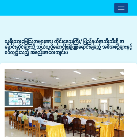
Toggle
navigatio
ယူရီးယားမြေဩဇာများအား တိုင်းဒေသကြီး/ ပြည်နယ်အသီးသီးရှိ အ
ရောင်းဆိုင်များသို့ သယ်ယူပို့ဆောင်ဖြန့်ဖြူးရောင်းချမည့် အစီအစဉ်များနှင့်
စပ်လျဉ်းသည့် အစည်းအဝေးကျင်းပ