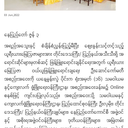
03 Jun,2022
နေပြည်တော် ဇွန် ၃
အရည်အသွေးနှင့် စံချိန်စံညွှန်းပြည့်မီပြီး ဈေးနှုန်းသင့်တင့်သည့်
ယူရီးယားမြေဩဇာများအား တိုင်းဒေသကြီး/ ပြည်နယ်အသီးသီးရှိ အ
ရောင်းဆိုင်များမှတစ်ဆင့် ဖြန့်ဖြူးရောင်းချနိုင်ရေးအတွက် ယူရီးယား
မြေဩဇာ ဝယ်ယူဖြန့်ဖြူးရောင်းချရေး ဦးဆောင်ကော်မတီ
အစည်းအဝေးကို ယနေ့မွန်းလွဲ ပိုင်းက ရုံးအမှတ် (၁၆) သမဝါယမ
နှင့်ကျေးလက် ဖွံ့ဖြိုးရေးဝန်ကြီးဌာန၊ အစည်းအဝေးခန်းမ၌ Online
စနစ်ဖြင့် ကျင်းပပြုလုပ်သည်။ အစည်းအဝေးသို့ သမဝါယမနှင့်
ကျေးလက်ဖွံ့ဖြိုးရေးဝန်ကြီးဌာန၊ ပြည်ထောင်စုဝန်ကြီး ဦးလှမိုး၊ တိုင်း
ဒေသကြီး/ ပြည်နယ်ဝန်ကြီးချုပ်များ၊ နေပြည်တော်ကောင်စီ အဖွဲ့ဝင်
နှင့် အစိုးရအဖွဲ့ဝင်ဝန်ကြီးများ၊ ဒုတိယဝန်ကြီးများ၊ အမြဲတမ်း