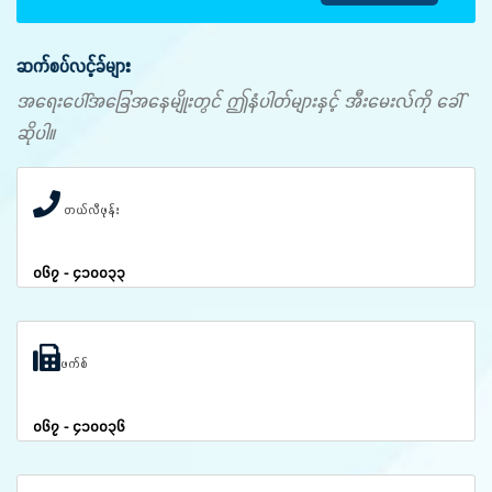
ဆက်စပ်လင့်ခ်များ
အရေးပေါ်အခြေအနေမျိုးတွင် ဤနံပါတ်များနှင့် အီးမေးလ်ကို ခေါ်
ဆိုပါ။
တယ်လီဖုန်း
၀၆၇ - ၄၁၀၀၃၃
ဖက်စ်
၀၆၇ - ၄၁၀၀၃၆