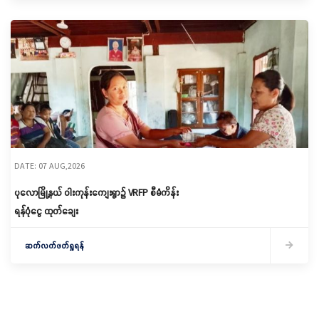
DATE: 07 AUG,2026
ပုလောမြို့နယ် ဝါးကုန်းကျေးရွာ၌ ‌VRFP စီမံကိန်း
ရန်ပုံငွေ ထုတ်ချေး
ဆက်လက်ဖတ်ရှုရန်