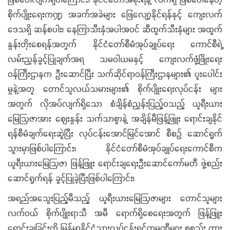
စိုက်ပျိုးရေးကဏ္ဍ အခက်အခဲများ ဖြေလျော့နိုင်ရန်နှင့် ကျေးလက်
ဒေသရှိ ဆန်စပါး၊ နေကြာသီးနှံအပါအဝင် ဆီထွက်သီးနှံများ အထွက်
နှုန်းတိုးစေရန်အတွက် နိုင်ငံတော်စီမံအုပ်ချုပ်ရေး ကောင်စီရဲ့
လမ်းညွှန်ခွင့်ပြုချက်အရ သမဝါယမနှင့် ကျေးလက်ဖွံ့ဖြိုးရေး
ဝန်ကြီးဌာနက ဦးဆောင်ပြီး သက်ဆိုင်ရာဝန်ကြီးဌာနများ၏ ပူးပေါင်း
မှုနဲ့အတူ တောင်သူလယ်သမားများ၏ စိုက်ပျိုးရေးလုပ်ငန်း များ
အတွက် လိုအပ်လျက်ရှိသော စံချိန်စံညွှန်းပြည့်ဝသည့် ယူရီးယား
မြေဩဇာအား ဈေးနှုန်း သက်သာစွာနဲ့ အချိန်မီဖြန့်ဖြူး ရောင်းချနိုင်
ရန်စီမံချက်ရေးဆွဲပြီး လုပ်ငန်းအောင်မြင်အောင် စီစဉ် ဆောင်ရွက်
သွားမှာဖြစ်ပါကြောင်း၊ နိုင်ငံတော်စီမံအုပ်ချုပ်ရေးကောင်စီက
ယူရီးယားမြေဩဇာ ဖြန့်ဖြူး ရောင်းချရေးဦးဆောင်ကော်မတီ ဖွဲ့စည်း
ဆောင်ရွက်ရန် ခွင့်ပြုခဲ့ပြီးဖြစ်ပါကြောင်း၊
အရည်အသွေးပြည့်မီသည့် ယူရီးယားမြေဩဇာများ တောင်သူများ
လက်ဝယ် စိုက်ပျိုးရာသီ အမီ ရောက်ရှိစေရေးအတွက် ဖြန့်ဖြူး
ရောင်းချခြင်းကို မြန်မာနိုင်ငံသားလုပ်ငန်းရှင်ကုမ္ပဏီများ စုစည်း ထား