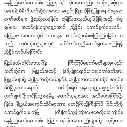
နေပြည်တော်ကောင်စီ၊ ပြည်နယ်/ တိုင်းဒေသကြီး အစိုးရအဖွဲ့များ
အနေနဲ့ မိမိတို့သက်ဆိုင်ရာဒေသအတွင်း မြို့နယ်ဖြန့်ဖြူးရောင်းချရေး
ကော်မတီများ ဖွဲ့စည်းပေးခြင်း၊ မြေဩဇာသယ်ယူဖြန့်ဖြူးမည့် ကိစ္စ
ရပ်များ အဆင်ပြေချောမွေ့အောင် ညှိနှိုင်း ဆောင်ရွက်ပေးခြင်း၊
မြေဩဇာအဝင်အထွက်လက်ကျန် စာရင်းများစိစစ်ကြီးကြပ်ခြင်း စ
သည့် လုပ်ငန်းစဉ်များတွင် ပေါင်းစပ်ကူညီဆောင်ရွက်ပေးကြရန်
ညှိနှိုင်းအပ်ပါကြောင်း၊
ပြည်နယ်/တိုင်းဒေသကြီး ကြီးကြပ်မှုကော်မတီများမှလည်း
သက်ဆိုင်ရာ မြို့နယ်အဆင့် ဖြန့်ဖြူးရောင်းချရေးကော်မတီအား
မြို့နယ်များရှိ မြေဩဇာလိုအပ်ချက်နဲ့ မြေဩဇာအရောင်းဆိုင် စာရင်း၊
မိမိမြို့နယ်အရောက် သယ်ပို့စရိတ်ကုန်ကျမည့်ဈေးနှုန်းတို့ကို
တွက်ချက်ပြီးတင်ပြသွားရန်နဲ့ တောင်သူများအား အသိပေးကြော်ငြာ
ခြင်း၊ မြို့နယ်အရောင်းဆိုင်များအား စောင့်ကြည့်ကြီးကြပ် ခြင်းတို့ကို
ဆောင်ရွက်ပေးကြဖို့ ကြီးကြပ်ညွှန်ကြားပေးစေလိုပါကြောင်း၊
နေပြည်တော်ကောင်စီ၊ ပြည်နယ်/တိုင်းဒေသကြီးများသို့ ယူရီးယား