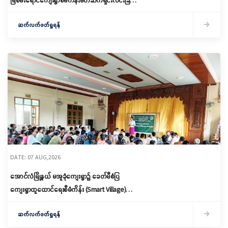
မြစိမ်းရောင်ကျေးရွာစီမံကိန်းမိတ်ဆက်ရှင်းလင်းခြင်း
နှင့် ကော်မတီဖွဲ့စည်းခြင်း ပြုလုပ်
ဆက်လက်ဖတ်ရှုရန်
DATE: 07 AUG,2026
အောင်လံမြို့နယ် မအူခုံကျေးရွာ၌ ခေတ်မီစံပြ
ကျေးရွာထူထောင်ရေးစီမံကိန်း (Smart Village)
မိတ်ဆက်ရှင်လင်းခြင်းနှင့်ကော်မတီဖွဲ့စည်း
ဆက်လက်ဖတ်ရှုရန်