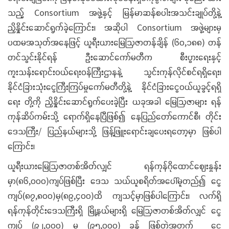
သည့် Consortium အဖွဲ့နှင့် မြန်မာဆန်စပါးအသင်းချုပ်တို့နဲ့
ညှိနှိုင်းဆောင်ရွက်ခဲ့ကြောင်း၊ အဆိုပါ Consortium အဖွဲ့များမှ
ပထမအသုတ်အနေဖြင့် ယူရီးယားမြေဩဇာတန်ချိန် (၆၀,၁၈၈) တန်
တင်သွင်းနိုင်ရန် ဦးဆောင်ကော်မတီက စီးပွားရေးနှင့်
ကူးသန်းရောင်းဝယ်ရေးဝန်ကြီးဌာနနဲ့ သွင်းကုန်လိုင်စင်ရရှိရေး၊
နိုင်ငံခြားသုံးငွေကြီးကြပ်မှုကော်မတီတို့နဲ့ နိုင်ငံခြားငွေဝယ်ယူခွင့်ရရှိ
ရေး တို့ကို ညှိနှိုင်းဆောင်ရွက်ပေးခဲ့ပြီး ယခုအခါ မြေဩဇာများ ရန်
ကုန်ဆိပ်ကမ်းသို့ ရောက်ရှိနေပြီဖြစ်၍ နေပြည်တော်ကောင်စီ၊ တိုင်း
ဒေသကြီး/ ပြည်နယ်များသို့ ဖြန့်ဖြူးရောင်းချပေးရတော့မှာ ဖြစ်ပါ
ကြောင်း၊
ယူရီးယားမြေဩဇာတစ်အိတ်လျှင် ရန်ကုန်ဂိုထောင်ဈေးနှုန်း
မှာ(၈၆,၀၀၀)ကျပ်ဖြစ်ပြီး ဒေသ သယ်ယူစရိတ်အပေါ်မူတည်၍ ငွေ
ကျပ်(၈၇,၈၀၀)မှ(၈၉,၄၀၀)ထိ ကျသင့်မှာဖြစ်ပါကြောင်း၊ လက်ရှိ
ရန်ကုန်တိုင်းဒေသကြီးရှိ မြို့နယ်များရှိ မြေဩဇာတစ်အိတ်လျှင် ငွေ
ကျပ် (၉၂,၀၀၀) မှ (၉၅,၀၀၀) ခန့် ဖြစ်တဲ့အတွက် ငွေ