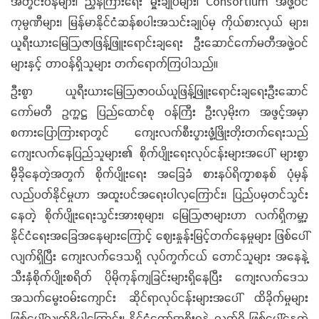
အတွင်းဝန်များ၊ ညွှန်ကြားရေး မှူးချုပ်များ၊ Consortium အဖွဲ့ဝင်
ကုမ္ပဏီများ၊ မြန်မာနိုင်ငံဆန်စပါးအသင်းချုပ်မှ ကိုယ်စားလှယ် များ၊
ယူရီးယားမြေဩဇာဖြန့်ဖြူးရောင်းချရေး ဦးဆောင်ကော်မတီအဖွဲ့ဝင်
များနှင့် တာဝန်ရှိသူများ တက်ရောက်ကြပါသည်။
ဦးစွာ ယူရီးယားမြေဩဇာဝယ်ယူဖြန့်ဖြူးရောင်းချရေးဦးဆောင်
ကော်မတီ ဥက္ကဋ္ဌ ပြည်ထောင်စု ဝန်ကြီး ဦးလှမိုးက အဖွင့်အမှာ
စကားပြောကြားရာတွင် ကျေးလက်စီးပွားဖွံ့ဖြိုးတိုးတက်ရေးသည်
ကျေးလက်နေပြည်သူများ၏ စိုက်ပျိုးရေးလုပ်ငန်းများအပေါ် များစွာ
မှီခိုနေတဲ့အတွက် စိုက်ပျိုးရေး အခြေခံ စားနပ်ရိက္ခာစနစ် ပုံမှန်
လည်ပတ်နိုင်မှုဟာ အထူးပင်အရေးပါလှကြောင်း၊ ပြည်ပမှတင်သွင်း
နေတဲ့ စိုက်ပျိုးရေးသွင်းအားစုများ၊ မြေဩဇာများဟာ လက်ရှိကမ္ဘာ့
နိုင်ငံရေးအခြေအနေများကြောင့် ဈေးနှုန်းမြင့်တက်နေမှုများ ဖြစ်ပေါ်
လျက်ရှိပြီး ကျေးလက်ဒေသရှိ လုပ်ကွက်ငယ် တောင်သူများ အနေနဲ့
သီးနှံစိုက်ပျိုးစရိတ် ပိုမိုကုန်ကျခြင်းများရှိနေပြီး ကျေးလက်ဒေသ
အသက်မွေးဝမ်းကျောင်း ဆိုင်ရာလုပ်ငန်းများအပေါ် ထိခိုက်မှုများ
ဖြစ်ပေါ်လျက်ရှိပါကြောင်း၊ နိုင်ငံတော်အစိုးရနဲ့ လက်ရှိ ဖြစ်ပေါ်နေတဲ့