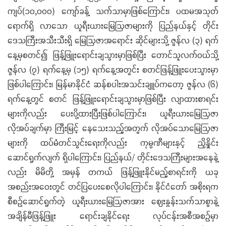
ကျပ်(၁၀,၀၀၀) ကျော်ခန့် သက်သာမှာဖြစ်ကြောင်း၊ ပထမအသုတ်
ရောက်ရှိ လာသော ယူရီးယားမြေဩဇာများကို ပြည်နယ်နှင့် တိုင်း
ဒေသကြီးအသီးသီးရှိ မြေဩဇာအရောင်း ဆိုင်များသို့ ဇွန်လ (၃) ရက်
နေ့မှစတင်၍ ဖြန့်ဖြူးရောင်းချသွားမှာဖြစ်ပြီး တောင်သူလက်ဝယ်သို့
ဇွန်လ (၇) ရက်နေ့မှ (၁၅) ရက်နေ့အတွင်း စတင်ဖြန့်ဖြူးပေးသွားမှာ
ဖြစ်ပါကြောင်း၊ မြန်မာနိုင်ငံ ဆန်စပါးအသင်းချူပ်ကတော့ ဇွန်လ (၆)
ရက်နေ့တွင် စတင် ဖြန့်ဖြူးရောင်းချသွားမှာဖြစ်ပြီး လျာထားစာရင်း
များကိုလည်း ပေးပို့ထားပြီးဖြစ်ပါကြောင်း၊ ယူရီးယားမြေဩဇာ
လိုအပ်ချက်မှာ ကြီးမြင့် နေသေးသည့်အတွက် လိုအပ်သောမြေဩဇာ
များကို ထပ်မံတင်သွင်းရေးကိုလည်း ကုမ္ပဏီများနှင့် ညှိနှိုင်း
ဆောင်ရွက်လျက် ရှိပါကြောင်း၊ ပြည်နယ်/ တိုင်းဒေသကြီးများအနေနဲ့
လည်း မိမိတို့ အမှန် တကယ် ဖြန့်ဖြူးနိုင်မည့်စာရင်းကို ယခု
အစည်းအဝေးတွင် တင်ပြပေးစေလိုပါကြောင်း၊ နိုင်ငံတော် အစိုးရက
စီစဉ်ဆောင်ရွက်တဲ့ ယူရီးယားမြေဩဇာအား ဈေးနှုန်းသက်သာစွာနဲ့
အချိန်မီဖြန့်ဖြူး ရောင်းချနိုင်ရေး လုပ်ငန်းအစီအစဉ်မှာ