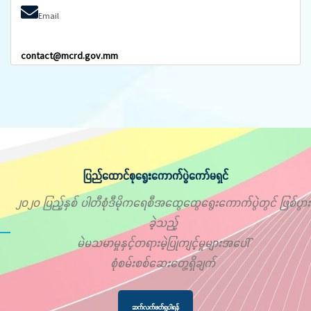
Email
contact@mcrd.gov.mm
ပြည်ထောင်စုရွေးကောက်ပွဲကော်မရှင်
၂၀၂၀ ပြည့်နှစ် ပါတီစုံဒီမိုကရေစီအထွေထွေရွေးကောက်ပွဲတွင် ဖြစ်ပွား
ခဲ့သည့်
မဲမသမာမှုနှင့်တရားမဲ့ပြုကျင့်မှုများအပေါ်
စုံစမ်းစစ်ဆေးတွေ့ရှိချက်
ဆက်လက်ဖတ်ရှုပါရန်