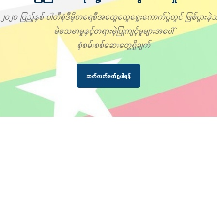
၂၀၂၀ ပြည့်နှစ် ပါတီစုံဒီမိုကရေစီအထွေထွေရွေးကောက်ပွဲတွင် ဖြစ်ပွားခဲ့သ
မဲမသမာမှုနှင့်တရားမဲ့ပြုကျင့်မှုများအပေါ်
စုံစမ်းစစ်ဆေးတွေ့ရှိချက်
ဆက်လက်ဖတ်ရှုပါရန်