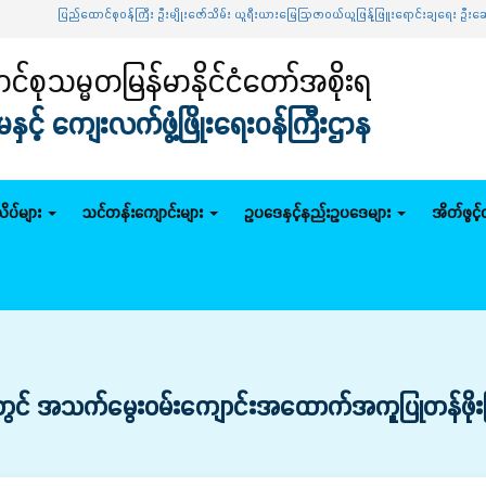
ြည်ထောင်စုဝန်ကြီး ဦးမျိုးဇော်သိမ်း ယူရီးယားမြေဩဇာဝယ်ယူဖြန့်ဖြူးရောင်းချရေး ဦးဆောင်ကော်
်စုသမ္မတမြန်မာနိုင်ငံတော်အစိုးရ
င့် ကျေးလက်ဖွံ့ဖြိုးရေးဝန်ကြီးဌာန
ိပ်များ
သင်တန်းကျောင်းများ
ဥပဒေနှင့်နည်းဥပဒေများ
အိတ်ဖွင့
ာတွင် အသက်မွေးဝမ်းကျောင်းအထောက်အကူပြုတန်ဖိုးမြ