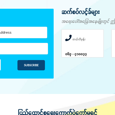
ဆက်စပ်လင့်ခ်များ
အရေးပေါ်အခြေအနေမျိုးတွင် ဤနံပါ
တယ်လီဖုန်း
၀၆၇ - ၄၁၀၀၃၃
SUBSCRIBE
ပြည်ထောင်စုရွေးကောက်ပွဲကော်မရှင်