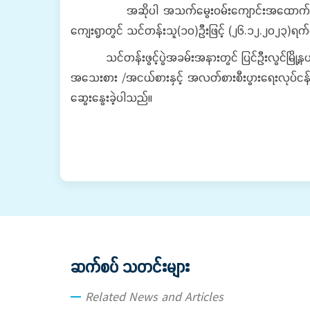
အဆိုပါ အသက်မွေးဝမ်းကျောင်းအထောက်အကူပြု တန်ဖိ
ကျေးရွာတွင် သင်တန်းသူ(၁၀)ဦးဖြင့် (၂၆.၁၂.၂၀၂၃)ရက်
သင်တန်းဖွင့်ပွဲအခမ်းအနားတွင် ပြင်ဦးလွင်မြို့နယ်ကျ
အသေးစား /အငယ်စားနှင့် အလတ်စားစီးပွားရေးလုပ်ငန်းမျ
ဆွေးနွေးခဲ့ပါသည်။
ဆက်စပ် သတင်းများ
Related News and Articles