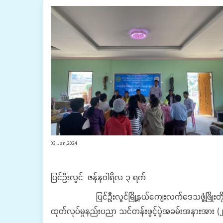
03 Jan,2024
ပြင်ဦးလွင် ဇန်နဝါရီလ ၃ ရက်
ပြင်ဦးလွင်မြို့နယ်ကျေးလက်ဒေသဖွံ့ဖြိုးတိုးတက်
ထုတ်လုပ်မှုနည်းပညာ သင်တန်းဖွင့်ပွဲအခမ်းအနားအား (၂၆