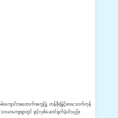
ကျောင်းအထောက်အကူပြု တန်ဖိုးမြှင့်စားသောက်ကုန်
င်သာယာကျေးရွာတွင် ဖွင့်လှစ်ဆောင်ရွက်ခဲ့ပါသည်။