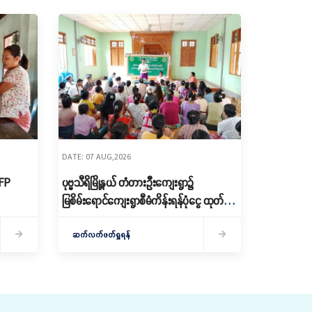
DATE: 07 AUG,2026
RFP
ပုဗ္ဗသီရိမြို့နယ် တံတားဦးကျေးရွာ၌
မြစိမ်းရောင်ကျေးရွာစီမံကိန်းရန်ပုံငွေ ထုတ်
ချေး
ဆက်လက်ဖတ်ရှုရန်