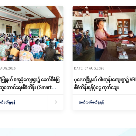
 AUG,2026
DATE: 07 AUG,2026
ြို့နယ် မအူခုံကျေးရွာ၌ ခေတ်မီစံပြ
ပုလောမြို့နယ် ဝါးကုန်းကျေးရွာ၌ ‌V
ထူထောင်ရေးစီမံကိန်း (Smart
စီမံကိန်းရန်ပုံငွေ ထုတ်ချေး
 မိတ်ဆက်ရှင်လင်းခြင်းနှင့်ကော်မတီ
ဖတ်ရှုရန်
ဆက်လက်ဖတ်ရှုရန်