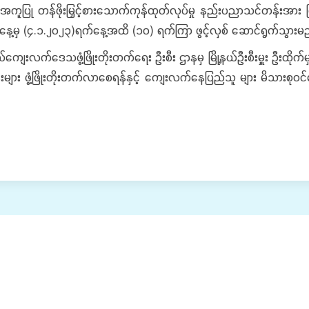
ုးမြှင့်စားသောက်ကုန်ထုတ်လုပ်မှု နည်းပညာသင်တန်းအား ပြင်ဦး
နေ့မှ (၄.၁.၂၀၂၃)ရက်နေ့အထိ (၁၀) ရက်ကြာ ဖွင့်လှစ် ဆောင်ရွက်သွားမ
ေးလက်ဒေသဖွံ့ဖြိုးတိုးတက်ရေး ဦးစီး ဌာနမှ မြို့နယ်ဦးစီးမှူး ဦးထိုက
ား ဖွံ့ဖြိုးတိုးတက်လာစေရန်နှင့် ကျေးလက်နေပြည်သူ များ မိသားစုဝင်င