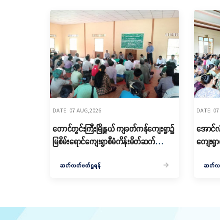
DATE: 07 AUG,2026
DATE: 07
တောင်တွင်းကြီးမြို့နယ် ကျခတ်ကန်ကျေးရွာ၌
အောင်လံမ
မြစိမ်းရောင်ကျေးရွာစီမံကိန်းမိတ်ဆက်
ကျေးရွာ
ရှင်းလင်းခြင်းနှင့် ကော်မတီဖွဲ့စည်းခြင်း
Village)
ပြုလုပ်
ဆက်လက်ဖတ်ရှုရန်
ဖွဲ့စည်း
ဆက်လက်