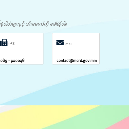
တ်များနှင့် အီးမေးလ်ကို ခေါ်ဆိုပါ။
ဖက်စ်
Email
၀၆၇ - ၄၁၀၀၃၆
contact@mcrd.gov.mm