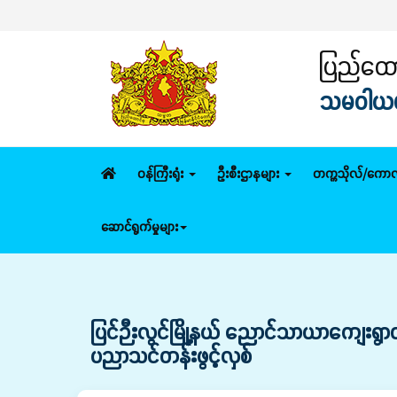
ပ
ပြည်ထောင
သမဝါယမနှ
ဝန်ကြီးရုံး
ဦးစီးဌာနများ
တက္ကသိုလ်/ကောလ
ဆောင်ရွက်မှုများ
ပြင်ဉီးလွင်မြို့နယ် ညောင်သာယာကျေးရွ
ပညာသင်တန်းဖွင့်လှစ်