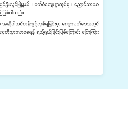
လွင်မြို့နယ် ၊ ဝက်ဝံကျေးရွာအုပ်စု ၊ ညောင်သာယာ
ည်ဖြစ်ပါသည်။
်မှ အဆိုပါသင်တန်းဖွင့်လှစ်ရခြင်းမှာ ကျေးလက်ဒေသတွင်
ွေတိုးပွားလာစေရန် ရည်ရွယ်ခြင်းဖြစ်ကြောင်း ပြောကြား