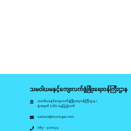
သမဝါယမနှင့်ကျေးလက်ဖွံ့ဖြိုးရေးဝန်ကြီးဌာန
သမဝါယမနှင့်ကျေးလက်ဖွံ့ဖြိုးရေးဝန်ကြီးဌာန ၊
ရုံးအမှတ် (၁၆)၊ နေပြည်တော်
contact@mcrd.gov.mm
၀၆၇ - ၄၁၀၀၃၃