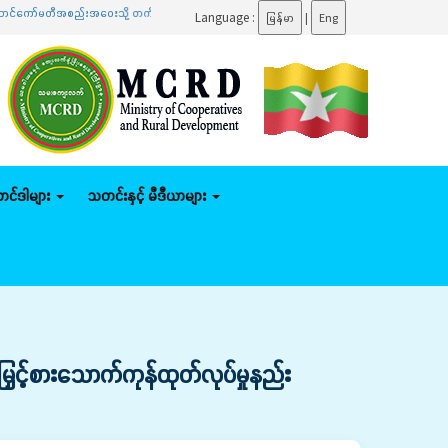
မတီအစည်းအဝေးသို့ တက်ရောက်
.......
ပြည်ထောင်စုဝန်ကြီး ဦးမျိုးဇော်သိမ်း နေပြည်တော်ကောင်စီနယ်မြ
Language :
မြန်မာ
|
Eng
်တင်ဒါများ
သတင်းနှင့် မီဒီယာများ
ှင့်စားသောက်ကုန်ထုတ်လုပ်မှုနည်း