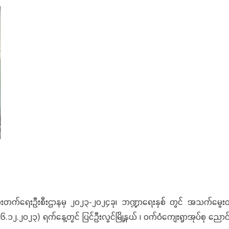
ရေးဦးစီးဌာနမှ ၂၀၂၃-၂၀၂၄ခု၊ ဘဏ္ဍာရေးနှစ် တွင် အသက်မွေးဝမ်း
.၁၂.၂၀၂၃) ရက်နေ့တွင် ပြင်ဦးလွင်မြို့နယ် ၊ ဝက်ဝံကျေးရွာအုပ်စု ညော