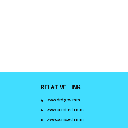
RELATIVE LINK
www.drd.gov.mm
www.ucmt.edu.mm
www.ucms.edu.mm