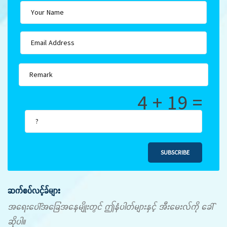
4 + 19 =
SUBSCRIBE
ဆက်စပ်လင့်ခ်များ
အရေးပေါ်အခြေအနေမျိုးတွင် ဤနံပါတ်များနှင့် အီးမေးလ်ကို ခေါ်
ဆိုပါ။