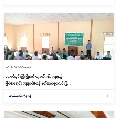
DATE: 07 AUG,2026
တောင်တွင်းကြီးမြို့နယ် ကျခတ်ကန်ကျေးရွာ၌
မြစိမ်းရောင်ကျေးရွာစီမံကိန်းမိတ်ဆက်ရှင်းလင်းခြင်း
နှင့် ကော်မတီဖွဲ့စည်းခြင်း ပြုလုပ်
ဆက်လက်ဖတ်ရှုရန်