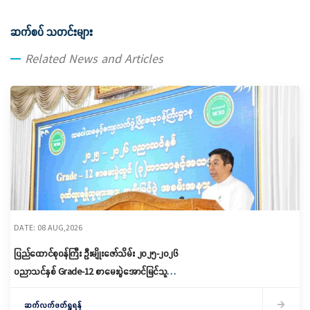
ဆက်စပ် သတင်းများ
Related News and Articles
DATE: 08 AUG,2026
ပြည်ထောင်စုဝန်ကြီး ဦးမျိုးဇော်သိမ်း ၂၀၂၅-၂၀၂၆
ပညာသင်နှစ် Grade-12 စာမေးပွဲအောင်မြင်သူများ
နှင့် ဂုဏ်ထူးရရှိသူများကို ဆုများချီးမြှင့်ပေးအပ်
ဆက်လက်ဖတ်ရှုရန်