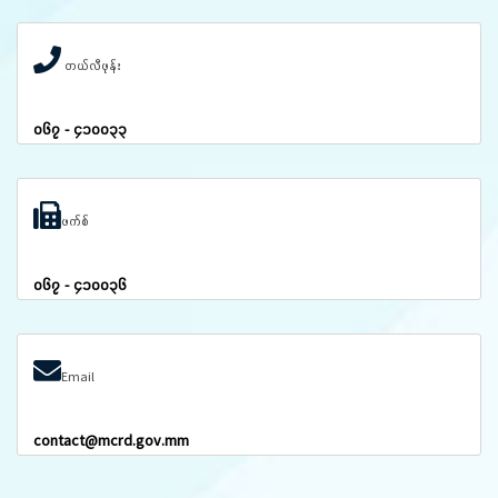
တယ်လီဖုန်း
၀၆၇ - ၄၁၀၀၃၃
ဖက်စ်
၀၆၇ - ၄၁၀၀၃၆
Email
contact@mcrd.gov.mm