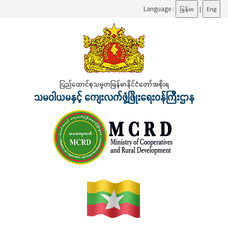
Language :
မြန်မာ
|
Eng
ပြည်ထောင်စုသမ္မတမြန်မာနိုင်ငံတော်အစိုးရ
သမဝါယမနှင့် ကျေးလက်ဖွံ့ဖြိုးရေးဝန်ကြီးဌာန