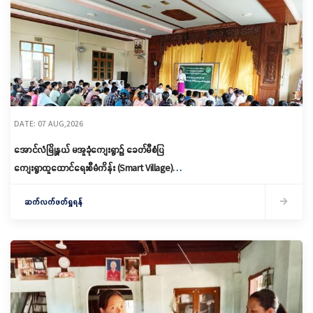
DATE: 07 AUG,2026
အောင်လံမြို့နယ် မအူခုံကျေးရွာ၌ ခေတ်မီစံပြ
ကျေးရွာထူထောင်ရေးစီမံကိန်း (Smart Village)
မိတ်ဆက်ရှင်လင်းခြင်းနှင့်ကော်မတီဖွဲ့စည်း
ဆက်လက်ဖတ်ရှုရန်