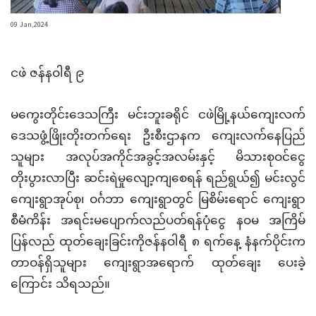
09 Jan,2024
ငဖဲ ဇန်နဝါရီ ၉
မကွေးတိုင်းဒေသကြီး မင်းဘူးခရိုင် ငဖဲမြို့နယ်ကျေးလက်
ဒေသဖွံ့ဖြိုးတိုးတက်ရေး ဦးစီးဌာနက ကျေးလက်နေပြည်
သူများ အလုပ်အကိုင်အခွင့်အလမ်းနှင့် မိသားစုဝင်ငွေ
တိုးပွားလာပြီး ဆင်းရဲမှုလျော့ကျစေရန် ရည်ရွယ်၍ မင်းလွင်
ကျေးရွာအုပ်စု၊ ဝင်္ဂဘာ ကျေးရွာတွင် မြစိမ်းရောင် ကျေးရွာ
စီမံကိန်း အရင်းမပျောက်လည်ပတ်ရန်ပုံငွေ နဝမ အကြိမ်
ပြန်လည် ထုတ်ချေးခြင်းကိုဇန်နဝါရီ ၈ ရက်နေ့ နံနက်ပိုင်းက
တာဝန်ရှိသူများ ကျေးရွာအရောက် ထုတ်ချေး ပေးခဲ့
ကြောင်း သိရသည်။