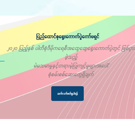
ပြည်ထောင်စုရွေးကောက်ပွဲကော်မရှင်
၂၀၂၀ ပြည့်နှစ် ပါတီစုံဒီမိုကရေစီအထွေထွေရွေးကောက်ပွဲတွင် ဖြစ်ပွား
ခဲ့သည့်
မဲမသမာမှုနှင့်တရားမဲ့ပြုကျင့်မှုများအပေါ်
စုံစမ်းစစ်ဆေးတွေ့ရှိချက်
ဆက်လက်ဖတ်ရှုပါရန်