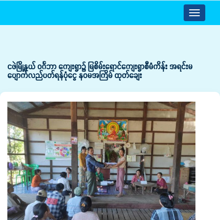
Toggle
navigatio
ငဖဲမြို့နယ် ဝင်္ဂဘာ ကျေးရွာ၌ မြစိမ်းရောင်ကျေးရွာစီမံကိန်း အရင်းမ
ပျောက်လည်ပတ်ရန်ပုံငွေ နဝမအကြိမ် ထုတ်ချေး