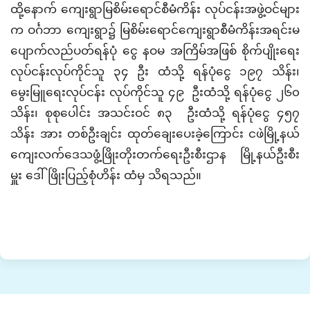
ထို့နောက် ကျေးရွာမြစိမ်းရောင်စီမံကိန်း လုပ်ငန်းအဖွဲ့ဝင်များ
က ဝင်္ဂဘာ ကျေးရွာ၌ မြစိမ်းရောင်ကျေးရွာစီမံကိန်းအရင်းမ
ပျောက်လည်ပတ်ရန်ပုံ ငွေ နဝမ အကြိမ်အဖြစ် စိုက်ပျိုးရေး
လုပ်ငန်းလုပ်ကိုင်သူ ၃၄ ဦး ထံသို့ ရန်ပုံငွေ ၁၉၇ သိန်း၊
မွေးမြူရေးလုပ်ငန်း လုပ်ကိုင်သူ ၄၉ ဦးထံသို့ ရန်ပုံငွေ ၂၆၀
သိန်း၊ စုစုပေါင်း အသင်းဝင် ၈၃ ဦးထံသို့ ရန်ပုံငွေ ၄၅၇
သိန်း အား တစ်ဦးချင်း ထုတ်ချေးပေးခဲ့ကြောင်း ငဖဲမြို့နယ်
ကျေးလက်ဒေသဖွံ့ဖြိုးတိုးတက်ရေးဦးစီးဌာန မြို့နယ်ဦးစီး
မှူး ဒေါ်ဖြိုးပြည့်စုံဟိန်း ထံမှ သိရသည်။