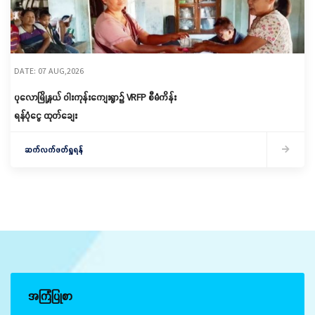
DATE: 07 AUG,2026
ပုလောမြို့နယ် ဝါးကုန်းကျေးရွာ၌ ‌VRFP စီမံကိန်း
ရန်ပုံငွေ ထုတ်ချေး
ဆက်လက်ဖတ်ရှုရန်
အကြံပြုစာ