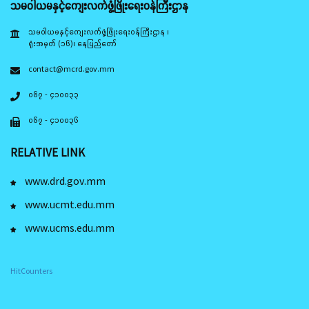
သမဝါယမနှင့်ကျေးလက်ဖွံ့ဖြိုးရေးဝန်ကြီးဌာန
သမဝါယမနှင့်ကျေးလက်ဖွံ့ဖြိုးရေးဝန်ကြီးဌာန ၊
ရုံးအမှတ် (၁၆)၊ နေပြည်တော်
contact@mcrd.gov.mm
၀၆၇ - ၄၁၀၀၃၃
၀၆၇ - ၄၁၀၀၃၆
RELATIVE LINK
www.drd.gov.mm
www.ucmt.edu.mm
www.ucms.edu.mm
HitCounters