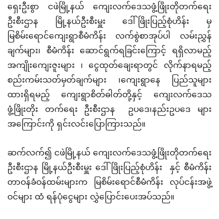
ရှေးဦးစွာ ငဖဲမြို့နယ် ကျေးလက်ဒေသဖွံ့ဖြိုးတိုတက်ရေး
ဦးစီးဌာန မြို့နယ်ဦးစီးမှူး ဒေါ်ဖြိုးပြည့်စုံဟိန်း မှ
မြစိမ်းရောင်ကျေးရွာစီမံကိန်း လက်စွဲစာအုပ်ပါ လမ်းညွှန်
ချက်များ၊ စီမံကိန်း ဆောင်ရွက်ရခြင်းကြောင့် ရရှိလာမည့်
အကျိုးကျေးဇူးများ ၊ ငွေထုတ်ချေးရာတွင် လိုက်နာရမည့်
စည်းကမ်းသတ်မှတ်ချက်များ ၊ကျေးရွာနေ ပြည်သူများ
ထားရှိရမည့် ကျေးရွာစိတ်ဓါတ်တို့နှင့် ကျေးလက်ဒေသ
ဖွံ့ဖြိုးတိုး တက်ရေး ဦးစီးဌာန ဥပဒေ၊နည်းဥပဒေ များ
အကြောင်းကို ရှင်းလင်းပြောကြားသည်။
ဆက်လက်၍ ငဖဲမြို့နယ် ကျေးလက်ဒေသဖွံ့ဖြိုးတိုတက်ရေး
ဦးစီးဌာန မြို့နယ်ဦးစီးမှူး ဒေါ်ဖြိုးပြည့်စုံဟိန်း နှင့် စီမံကိန်း
တာဝန်ခံဝန်ထမ်းများက မြစိမ်းရောင်စီမံကိန်း လုပ်ငန်းအဖွဲ့
ဝင်များ ထံ ရန်ပုံငွေများ လွှဲပြောင်းပေးအပ်သည်။