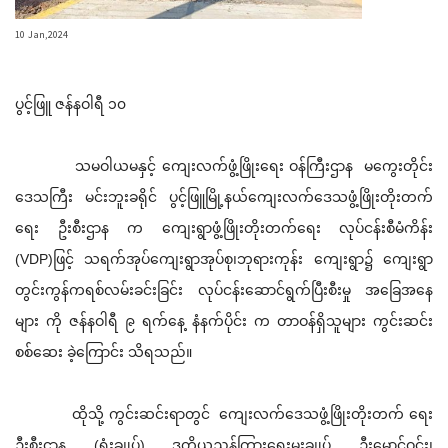
10 Jan,2024
ပွင့်ဖြူ ဇန်နဝါရီ ၁၀
သမဝါယမနှင့် ကျေးလက်ဖွံ့ဖြိုးရေး ဝန်ကြီးဌာန မကွေးတိုင်း
ဒေသကြီး မင်းဘူးခရိုင် ပွင့်ဖြူမြို့နယ်ကျေးလက်ဒေသဖွံ့ဖြိုးတိုးတက်
ရေး ဦးစီးဌာန က ကျေးရွာဖွံ့ဖြိုးတိုးတက်ရေး လုပ်ငန်းစီမံကိန်း
(VDP)ဖြင့် သရက်အုပ်ကျေးရွာအုပ်စု၊ဘုရားကုန်း ကျေးရွာ၌ ကျေးရွာ
တွင်းကွန်ကရစ်လမ်းခင်းခြင်း လုပ်ငန်းဆောင်ရွက်ပြီးစီးမှု အခြေအနေ
များ ကို ဇန်နဝါရီ ၉ ရက်နေ့ နံနက်ပိုင်း က တာဝန်ရှိသူများ ကွင်းဆင်း
စစ်ဆေး ခဲ့ကြောင်း သိရသည်။
ထိုသို့ ကွင်းဆင်းရာတွင် ကျေးလက်ဒေသဖွံ့ဖြိုးတိုးတက်‌ ရေး
ဦးစီးဌာန (ရုံးချုပ်) ဒုတိယညွှန်ကြား‌ရေးမှူးချုပ် ဦးမောင်ဝင်း၊