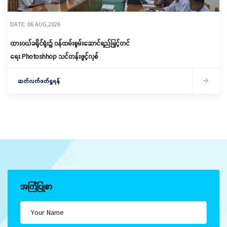
DATE: 06 AUG,2026
ထားဝယ်ခရိုင်ရုံး၌ ဝန်ထမ်းစွမ်းဆောင်ရည်မြှင့်တင်
ရေး Photoshhop သင်တန်းဖွင့်လှစ်
ဆက်လက်ဖတ်ရှုရန်
အကြံပြုစာ