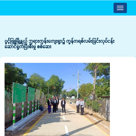
Toggle
navigatio
ပွင့်ဖြူမြို့နယ် ဘုရားကုန်းကျေးရွာ၌ ကွန်ကရစ်လမ်းခြင်းလုပ်ငန်း
ဆောင်ရွက်ပြီးစီးမှု စစ်ဆေး