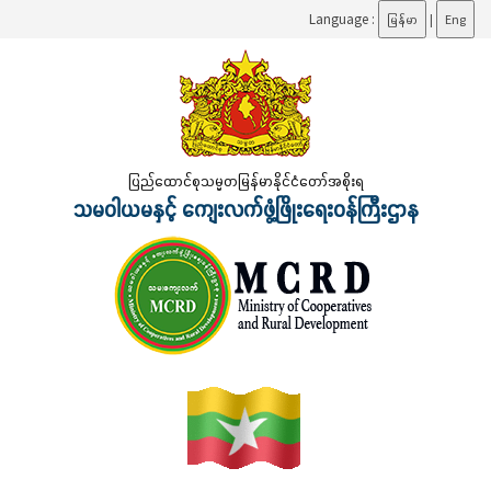
Language :
မြန်မာ
|
Eng
ပြည်ထောင်စုသမ္မတမြန်မာနိုင်ငံတော်အစိုးရ
သမဝါယမနှင့် ကျေးလက်ဖွံ့ဖြိုးရေးဝန်ကြီးဌာန