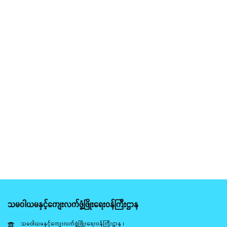
သမဝါယမနှင့်ကျေးလက်ဖွံ့ဖြိုးရေးဝန်ကြီးဌာန
သမဝါယမနှင့်ကျေးလက်ဖွံ့ဖြိုးရေးဝန်ကြီးဌာန ၊