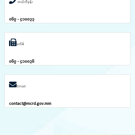
တယ်လီဖုန်း
၀၆၇ - ၄၁၀၀၃၃
ဖက်စ်
၀၆၇ - ၄၁၀၀၃၆
Email
contact@mcrd.gov.mm