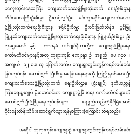
မကွေးတိုင်းဒေသကြီး ကျေးလက်ဒေသဖွံ့ဖြိုးတိုးတက်‌ ရေးဦးစီးဌာန
တိုင်း‌‌ဒေသကြီးဦးစီးမှူး ဦးတင့်လွင်ဦး၊ မင်းဘူးခရိုင်ကျေးလက်ဒေသ
ဖွံ့ဖြိုးတိုးတက်ရေးဦးစီးဌာန ခရိုင်ဦးစီးမှူး ဦးဝင်းမြတ်သိန်း၊ ပွင့်ဖြူ
မြို့နယ်ကျေးလက်ဒေသဖွံ့ဖြိုးတိုးတက်ရေးဦးစီးဌာန မြို့နယ်ဦးစီးမှူး ဦး
လှဌေးမောင် နှင့် တာဝန်ခံ အင်ဂျင်နီယာတို့က ကျေးရွာဖွံ့ဖြိုးရေး
ကော်မတီဝင်များနှင့်အတူ ဘုရားကုန်း ကျေးရွာ ၌ အရှည် ပေ ၈၄၀ ၊
အကျယ် ၁၂ ပေ၊ ထု ခြောက်လက်မ ကျေးရွာတွင်းကွန်ကရစ်လမ်းခင်း
ခြင်းလုပ်ငန်း ဆောင်ရွက် ပြီးစီးမှုအ‌ခြေအနေများကို ကြည့်ရှုစစ်ဆေးပြီး
ကျေးလက်ဒေသဖွံ့ဖြိုးတိုးတက်‌ ရေးဦးစီးဌာန (ရုံးချုပ်) ဒုတိယညွှန်
ကြား‌ရေးမှူးချုပ် ဦးမောင်ဝင်းက ကျေးရွာဖွံ့ဖြိုးရေး ကော်မတီဝင်များကို
ဆောင်ရွက်ပြီးဖွံ့ဖြိုးရေးလုပ်ငန်းများ ရေရှည်တည်တံ့ခိုင်မြဲအောင်
ဝိုင်းဝန်းထိန်းသိမ်းဆောင်ရွက်သွားရန်မှာကြားခဲ့ကြောင်း သိရသည်။
အဆိုပါ ဘုရားကုန်းကျေးရွာ၌ ကျေးရွာတွင်းကွန်ကရစ်လမ်းခင်း