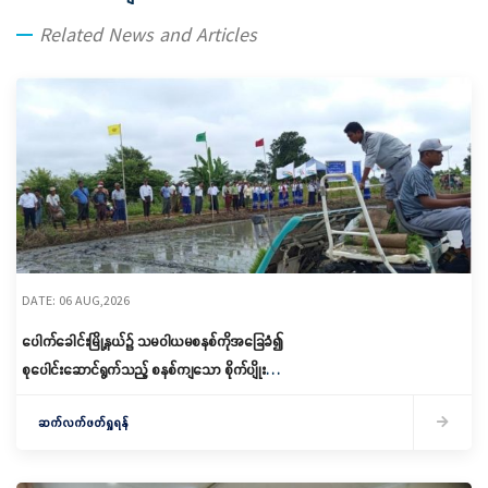
Related News and Articles
DATE: 06 AUG,2026
ပေါက်ခေါင်းမြို့နယ်၌ သမဝါယမစနစ်ကိုအခြေခံ၍
စုပေါင်းဆောင်ရွက်သည့် စနစ်ကျသော စိုက်ပျိုးရေး
ဆောင်ရွက်
ဆက်လက်ဖတ်ရှုရန်