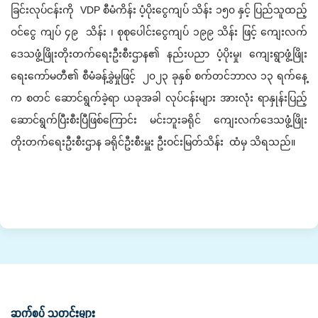
ခြင်းလုပ်ငန်းကို VDP စီမံကိန်း ပံ့ပိုးငွေကျပ် သိန်း ၁၅၀ နှင့် ပြည်သူထည့်
ဝင်ငွေ ကျပ် ၄၉ သိန်း ၊ စုစုပေါင်းငွေကျပ် ၁၉၉ သိန်း ဖြင့် ကျေးလက်
ဒေသဖွံ့ဖြိုးတိုးတက်ရေးဦးစီးဌာန၏ နည်းပညာ ပံ့ပိုးမှု၊ ကျေးရွာဖွံ့ဖြိုး
ရေးကော်မတီ၏ စီမံခန့်ခွဲမှုဖြင့် ၂၀၂၃ ခုနှစ် စက်တင်ဘာလ ၁၃ ရက်နေ့
က စတင် ဆောင်ရွက်ခဲ့ရာ ယခုအခါ လုပ်ငန်းများ အားလုံး ရာနှုန်းပြည့်
ဆောင်ရွက်ပြီးစီးပြီဖြစ်ကြောင်း မင်းဘူးခရိုင် ကျေးလက်ဒေသဖွံ့ဖြိုး
တိုးတက်ရေးဦးစီးဌာန ခရိုင်ဦးစီးမှူး ဦးဝင်းမြတ်သိန်း ထံမှ သိရသည်။
ဆက်စပ် သတင်းများ