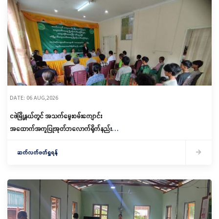
DATE: 06 AUG,2026
ငဖဲမြို့နယ်တွင် အသက်မွေးဝမ်းကျောင်း
အထောက်အကူပြုအုတ်ဘလောက်ရိုက်နည်း
သင်တန်းဖွင့်လှစ်
ဆက်လက်ဖတ်ရှုရန်