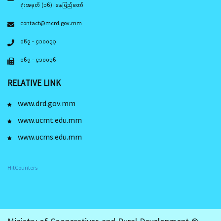
ရုံးအမှတ် (၁၆)၊ နေပြည်တော်
contact@mcrd.gov.mm
၀၆၇ - ၄၁၀၀၃၃
၀၆၇ - ၄၁၀၀၃၆
RELATIVE LINK
www.drd.gov.mm
www.ucmt.edu.mm
www.ucms.edu.mm
HitCounters