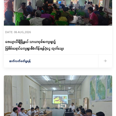
DATE: 06 AUG,2026
ဇေယျာသီရိမြို့နယ် သာယာဝှမ်းကျေးရွာ၌
မြစိမ်းရောင်ကျေးရွာစီမံကိန်းရန်ပုံငွေ ထုတ်ချေး
ဆက်လက်ဖတ်ရှုရန်