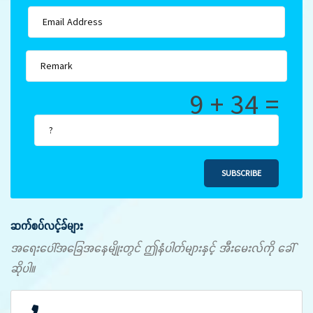
9 + 34 =
SUBSCRIBE
ဆက်စပ်လင့်ခ်များ
အရေးပေါ်အခြေအနေမျိုးတွင် ဤနံပါတ်များနှင့် အီးမေးလ်ကို ခေါ်
ဆိုပါ။