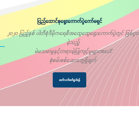
ပြည်ထောင်စုရွေးကောက်ပွဲကော်မရှင်
၂၀၂၀ ပြည့်နှစ် ပါတီစုံဒီမိုကရေစီအထွေထွေရွေးကောက်ပွဲတွင် ဖြစ်ပွား
ခဲ့သည့်
မဲမသမာမှုနှင့်တရားမဲ့ပြုကျင့်မှုများအပေါ်
စုံစမ်းစစ်ဆေးတွေ့ရှိချက်
ဆက်လက်ဖတ်ရှုပါရန်