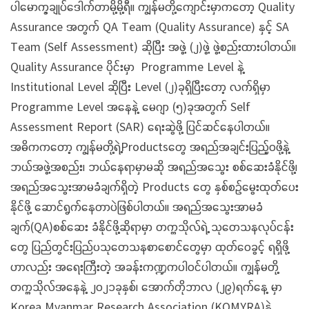
ပါမောက္ခချုပ်ဒေါက်တာမို့မို့ရီ။ ကျွန်မတို့ကျောင်းမှာကတော့ Quality
Assurance အတွက် QA Team (Quality Assurance) နှင့် SA
Team (Self Assessment) ဆိုပြီး အဖွဲ့ (၂)ဖွဲ့ ဖွဲ့စည်းထားပါတယ်။
Quality Assurance ပိုင်းမှာ Programme Level နဲ့
Institutional Level ဆိုပြီး Level (၂)ခုရှိပြီးတော့ လက်ရှိမှာ
Programme Level အနေနဲ့ မေဂျာ (၅)ခုအတွက် Self
Assessment Report (SAR) ရေးဆွဲဖို့ ပြင်ဆင်နေပါတယ်။
အဓိကကတော့ ကျွန်မတို့ရဲ့Productsတွေ အရည်အချင်းပြည့်ဝဖို့နဲ့
ဘယ်အဖွဲ့အစည်း၊ ဘယ်နေရာမှာမဆို အရည်အသွေး စစ်ဆေးခံနိုင်ဖို့၊
အရည်အသွေးအာမခံချက်ရှိတဲ့ Products တွေ နှစ်စဉ်မွေးထုတ်ပေး
နိုင်ဖို့ ဆောင်ရွက်နေတာပဲဖြစ်ပါတယ်။ အရည်အသွေးအာမခံ
ချက်(QA)စစ်ဆေး ခံနိုင်ဖို့ဆိုရာမှာ တက္ကသိုလ်ရဲ့ သုတေသနလုပ်ငန်း
တွေ ပြည်တွင်းပြည်ပသုတေသနစာစောင်တွေမှာ ထုတ်ဝေခွင့် ရရှိဖို့
ဟာလည်း အရေးကြီးတဲ့ အခန်းကဏ္ဍကပါဝင်ပါတယ်။ ကျွန်မတို့
တက္ကသိုလ်အနေနဲ့ ၂၀၂၁ခုနှစ်၊ အောက်တိုဘာလ (၂၉)ရက်နေ့ မှာ
Korea Myanmar Research Association (KOMYRA)နဲ့