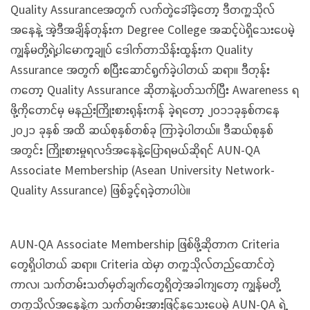
Quality Assuranceအတွက် လက်တွဲခေါ်ခဲ့တော့ ဒီတက္ကသိုလ်
အနေနဲ့ အဲ့ဒီအချိန်တုန်းက Degree College အဆင့်ပဲရှိသေးပေမဲ့
ကျွန်မတို့ရဲ့ပါမောက္ခချုပ် ဒေါက်တာသိန်းထွန်းက Quality
Assurance အတွက် စပြီးဆောင်ရွက်ခဲ့ပါတယ် ဆရာ။ ဒီတုန်း
ကတော့ Quality Assurance ဆိုတာနဲ့ပတ်သက်ပြီး Awareness ရ
ဖို့ကိုတောင်မှ မနည်းကြိုးစားရုန်းကန် ခဲ့ရတော့ ၂၀၁၁ခုနှစ်ကနေ
၂၀၂၁ ခုနှစ် အထိ ဆယ်စုနှစ်တစ်ခု ကြာခဲ့ပါတယ်။ ဒီဆယ်စုနှစ်
အတွင်း ကြိုးစားမှုရလဒ်အနေနဲ့ပြောရမယ်ဆိုရင် AUN-QA
Associate Membership (Asean University Network-
Quality Assurance) ဖြစ်ခွင့်ရခဲ့တာပါပဲ။
AUN-QA Associate Membership ဖြစ်ဖို့ဆိုတာက Criteria
တွေရှိပါတယ် ဆရာ။ Criteria ထဲမှာ တက္ကသိုလ်တည်ထောင်တဲ့
ကာလ၊ သက်တမ်းသတ်မှတ်ချက်တွေရှိတဲ့အခါကျတော့ ကျွန်မတို့
တက္ကသိုလ်အနေနဲ့က သက်တမ်းအားဖြင့်နုသေးပေမဲ့ AUN-QA ရဲ့