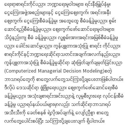
ရေးရာစာရင်းကိုင်ပညာ၊ ဘဏ္ဍာရေးမူဝါဒများ၊ ရင်းနှီးမြှုပ်နှံမှု၊
ငွေကြေးအဖွဲ့အစည်းများနှင့် ငွေကြေးဈေးကွက်၊ အရင်းအနှီး
ဈေးကွက်၊ ငွေကြေးစီမံခန့်ခွဲမှု၊ အထွေထွေ စီမံခန့်ခွဲမှုပညာ၊ စွမ်း
ဆောင်ရည်စီမံခန့်ခွဲမှုပညာ၊ ဈေးကွက်ဖော်ဆောင်ရေးမူဝါဒများ၊
သိပ္ပံနည်းကျ စီမံ ခန့်ခွဲမှုပညာ၊ လူ့စွမ်းအားအရင်းအမြစ်စီမံခန့်ခွဲမှု
ပညာ၊ ခေါင်းဆောင်မှုပညာ၊ ကွန်ပျူတာအသုံးပြု စာရင်း ကိုင်ပညာ၊
စာရင်းကိုင်နှင့်ဘဏ္ဍာရေးဆိုင်ရာသတင်းအချက်အလက်နည်းပညာ၊
ကွန်ပျူတာအသုံးပြု စီမံခန့်ခွဲမှုဆိုင်ရာ ဆုံးဖြတ်ချက်ချမှတ်ခြင်းပညာ
(Computerized Managerial Decision Modeling)စတဲ့
ဘာသာရပ်တွေကို စာတွေ့လက်တွေ့သင်ကြားပို့ချပေးတာဖြစ်ပါတယ်။
ဒီလိုပဲ ဒေသဆိုင်ရာ ဖွံ့ဖြိုးရေးပညာ၊ ဈေးကွက်ဖော်ဆောင်ရေးစီမံ
ခန့်ခွဲမှုပညာ၊ အသုံးချစာရင်းအင်းပညာနဲ့ လူမှုစီးပွားရေး လုပ်ငန်းစီမံ
ခန့်ခွဲမှု ပညာရပ်နယ်ပယ်များမှာလည်း သက်ဆိုင်ရာဘာသာရပ်
အသီးသီးကို ခေတ်စနစ် ရဲ့လိုအပ်ချက်နဲ့ လျော်ညီစွာ စာတွေ့
လက်တွေ့ပေါင်းစပ်ပြီး သင်ကြားပို့ချပေးလျက် ရှိပါတယ်။