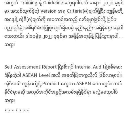
အတွက် Training နဲ့ Guideline တွေရပါတယ် ဆရာ။ ၂၀၂၀ ခုနှစ်
မှာ အသစ်ထွက်ခဲ့တဲ့ Version အရ Criteria(၈)ချက်ရှိပြီး ကျွန်မတို့
အနေနဲ့ အဲ့ဒီ(၈)ချက်ကို အကောင်အထည် ဖော်ရမှာဖြစ်လို့ ပြင်ပ
ပညာရှင်နဲ့ အစီရင်ခံစာပြုစုလျက်ရှိပေမဲ့ နည်းနည်း အရှိန်နှေး နေပါ
သေးတယ်။ ဒါပေမဲ့ခု ၂၀၂၂ ခုနှစ်မှာ အရှိန်အဟုန်နဲ့ ပြန်သွားမှာပါ…
ဆရာ။
Self Assessment Report ပြီးစီးရင် Internal Auditနဲ့စစ်ဆေး
ခံပြီးတဲ့ခါ ASEAN Level အသိ အမှတ်ပြုတက္ကသိုလ် ဖြစ်လာမှာပါ။
အဲ့ဒီအခါ ကျွန်မတို့ရဲ့ Product တွေဟာ ASEAN ဒေသတွင်း ဘယ်
နိုင်ငံမှာမဆို အလုပ်အကိုင်အခွင့်အလမ်းရရှိနိုင်မှာ မလွဲမသွေပါပဲ
ဆရာ။
* * * * * * *