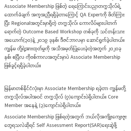
Associate Membership ဖြစ်တဲ့ ရေကြောင်းပညာတက္ကသိုလ်ရဲ့
ထောက်ခံချက် အကူအညီရရှိခဲ့တာကြောင့် QA Expertကို ဖိတ်ကြား
ပြီး Regionalအတွင်းမှာရှိတဲ့ တက္ကသိုလ်၊ ကောလိပ်များပါတက်
ရောက်တဲ့ Outcome Based Workshop တစ်ခုကို သင်တန်းသား
အယောက်(၃၀)နဲ့ ၂၀၁၉ ခုနှစ်၊ ဒီဇင်ဘာလမှာ ဆောင်ရွက်ခဲ့ပါတယ်။
ကျွန်မ တို့ရဲ့အားထုတ်မှုကို အသိအမှတ်ပြုပေးခဲ့တဲ့အတွက် ၂၀၂၀ခု
နှစ်၊ ဧပြီလ ကိုဗစ်ကာလအတွင်းမှာပဲ Associate Membership
ဖြစ်ခွင့်ရရှိခဲ့ပါတယ်။
မြန်မာတစ်နိုင်ငံလုံးမှာ Associate Membership ရခဲ့တာ ကျွန်မတို့
တက္ကသိုလ်အပါအဝင် တက္ကသိုလ် (၇)ကျောင်းပဲရှိပါတယ်။ Core
Member အနေနဲ့ (၃)ကျောင်းပဲရှိပါတယ်။
Associate Membership ဖြစ်ရတဲ့အတွက် ဘယ်လိုအကျိုးကျေးဇူး
တွေရသလဲဆိုရင် Self Assessment Report(SAR)ရေးဆွဲဖို့