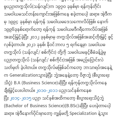
မှုပညာတက္ကသိုလ်(သန်လျင်)က ၁၉၇၀ ခုနှစ်မှာ ရန်ကုန်တိုင်း
သမဝါယမသင်တန်းကျောင်းအဖြစ်ကနေ စခဲ့တာပေါ့ ဆရာ။ အဲ့ဒီက
မှ ၁၉၉၄ ခုနှစ်မှာ ရန်ကုန် သမဝါယမဒေသကောလိပ်ဖြစ်၊ နောက်
၁၉၉၆ခုနှစ်ရောက်တော့ ရန်ကုန် သမဝါယမဒီဂရီကောလိပ်အဖြစ်
အဆင့်မြှင့်ခဲ့ပြီး ၂၀၁၂ ခုနှစ်မှာမှ တက္ကသိုလ်အဖြစ်အဆင့်တိုးမြှင့် ဖွင့်
လှစ်ခဲ့တာပါ။ ၂၀၂၁ ခုနှစ်၊ နိုဝင်ဘာလ ၅ ရက်နေ့မှာ သမဝါယမ
တက္ကသိုလ် (သန်လျင်/ စစ်ကိုင်း) တို့ကို သမဝါယမနှင့်စီမံခန့်ခွဲမှု
ပညာတက္ကသိုလ် (သန်လျင်/ စစ်ကိုင်း)အဖြစ် အမည်ပြောင်းလဲ
သတ်မှတ် ခဲ့ပါတယ်။ တက္ကသိုလ်မဖြစ်ခင်ကတော့ ဘာသာရပ်အနေနဲ့
က Generalizationသွားခဲ့ပြီး ဘွဲ့အနေနဲ့တော့ ဝိဇ္ဇာဘွဲ့ (စီးပွားရေး
သိပ္ပံ) B.A (Business Science)ဆိုပြီး ရန်ကုန်တက္ကသိုလ်ကနေ
ချီးမြှင့်ပေးပါတယ်။
၂၀၁၀-၂၀၁၁
ပညာသင်နှစ်ကနေစ
ပြီး
၂၀၁၄-၂၀၁၅
ပညာ သင်နှစ်အထိကတော့ စီးပွားရေးသိပ္ပံဘွဲ့
(Bachelor of Business Science)(B.BSc)ဆိုပြီး ပေးခဲ့တာပေါ့
ဆရာ။ အဲ့ဒီနောက်ပိုင်းမှာတော့ ကျွန်မတို့ Specialization နဲ့သွား