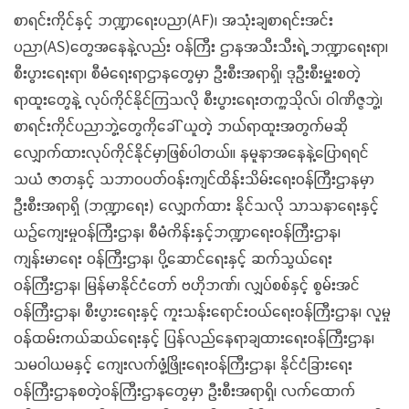
စာရင်းကိုင်နှင့် ဘဏ္ဍာရေးပညာ(AF)၊ အသုံးချစာရင်းအင်း
ပညာ(AS)တွေအနေနဲ့လည်း ဝန်ကြီး ဌာနအသီးသီးရဲ့ ဘဏ္ဍာရေးရာ၊
စီးပွားရေးရာ၊ စီမံရေးရာဌာနတွေမှာ ဦးစီးအရာရှိ၊ ဒုဦးစီးမှူးစတဲ့
ရာထူးတွေနဲ့ လုပ်ကိုင်နိုင်ကြသလို စီးပွားရေးတက္ကသိုလ်၊ ဝါဏိဇ္ဇဘွဲ့၊
စာရင်းကိုင်ပညာဘွဲ့တွေကိုခေါ် ယူတဲ့ ဘယ်ရာထူးအတွက်မဆို
လျှောက်ထားလုပ်ကိုင်နိုင်မှာဖြစ်ပါတယ်။ နမူနာအနေနဲ့ပြောရရင်
သယံ ဇာတနှင့် သဘာဝပတ်ဝန်းကျင်ထိန်းသိမ်းရေးဝန်ကြီးဌာနမှာ
ဦးစီးအရာရှိ (ဘဏ္ဍာရေး) လျှောက်ထား နိုင်သလို သာသနာရေးနှင့်
ယဉ်ကျေးမှုဝန်ကြီးဌာန၊ စီမံကိန်းနှင့်ဘဏ္ဍာရေးဝန်ကြီးဌာန၊
ကျန်းမာရေး ဝန်ကြီးဌာန၊ ပို့ဆောင်ရေးနှင့် ဆက်သွယ်ရေး
ဝန်ကြီးဌာန၊ မြန်မာနိုင်ငံတော် ဗဟိုဘဏ်၊ လျှပ်စစ်နှင့် စွမ်းအင်
ဝန်ကြီးဌာန၊ စီးပွားရေးနှင့် ကူးသန်းရောင်းဝယ်ရေးဝန်ကြီးဌာန၊ လူမှု
ဝန်ထမ်းကယ်ဆယ်ရေးနှင့် ပြန်လည်နေရာချထားရေးဝန်ကြီးဌာန၊
သမဝါယမနှင့် ကျေးလက်ဖွံ့ဖြိုးရေးဝန်ကြီးဌာန၊ နိုင်ငံခြားရေး
ဝန်ကြီးဌာနစတဲ့ဝန်ကြီးဌာနတွေမှာ ဦးစီးအရာရှိ၊ လက်ထောက်