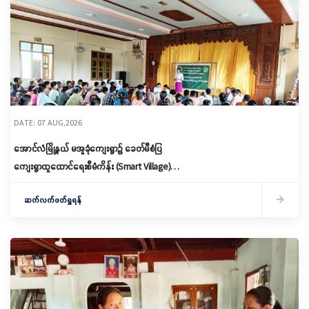
DATE: 07 AUG,2026
အောင်လံမြို့နယ် မအူခုံကျေးရွာ၌ ခေတ်မီစံပြ
ကျေးရွာထူထောင်ရေးစီမံကိန်း (Smart Village)
မိတ်ဆက်ရှင်လင်းခြင်းနှင့်ကော်မတီဖွဲ့စည်း
ဆက်လက်ဖတ်ရှုရန်