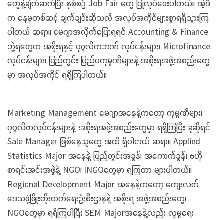
တွေနဲ့ချိတ်ဆက်ပြီး နှစ်စဉ် Job Fair တွေ ပြုလုပ်ပေးပါတယ်။ အဲ့ဒီ
က နေမှတစ်ဆင့် ချက်ချင်းဆိုသလို အလုပ်အကိုင်များစွာရရှိသွားကြ
ပါတယ် ဆရာ။ မေဂျာအလိုက်ပြောရရင် Accounting & Finance
ဘွဲ့ရတွေက အစိုးရနှင့် ပုဂ္ဂလိကဘဏ် လုပ်ငန်းများ၊ Microfinance
လုပ်ငန်းများ၊ ပြည်တွင်း ပြည်ပကုမ္ပဏီများနဲ့ အစိုးရအဖွဲ့အစည်းတွေ
မှာ အလုပ်အကိုင် ရရှိကြပါတယ်။
Marketing Management မေဂျာအနေနဲ့ကတော့ ကုမ္ပဏီများ၊
ပုဂ္ဂလိကလုပ်ငန်းများနဲ့ အစိုးရအဖွဲ့အစည်းတွေမှာ ရရှိကြပြီး ခုဆိုရင်
Sale Manager ဖြစ်နေသူတွေ အထိ ရှိပါတယ် ဆရာ။ Applied
Statistics Major အနေနဲ့ ပြည်တွင်းအခွန်၊ အကောက်ခွန်၊ ဗဟို
စာရင်းအင်းအဖွဲ့နဲ့ NGO၊ INGOတွေမှာ ရကြတာ များပါတယ်။
Regional Development Major အနေနဲ့ကတော့ ကျေးလက်
ဒေသဖွံ့ဖြိုးတိုးတက်ရေးဦးစီးဌာနနဲ့ အစိုးရ အဖွဲ့အစည်းတွေ၊
NGOတွေမှာ ရရှိကြပါပြီး SEM Majorအနေနဲ့လည်း လူမှုရေး