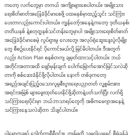
ကတော့ လက်တွေ့မှာ တကယ် အကျိုးများစေပါတယ်။ အမျိုးသား
ရေးစိတ်ဓာတ်အခြေခံခိုင်မာစေဖို့ ပထမနှစ်မှာထည့်သွင်း သင်ကြား
ပေးတာလည်းကောင်းပါတယ်။ ကျွန်တော့်အနေနဲ့ကတော့ ဒုတိယနှစ်၊
တတိယနှစ် နဲ့စတုတ္ထနှစ်သင်တန်းတွေမှာပါ အမျိုးသားရေးစိတ်ဓာတ်
အခြေခံခိုင်မာစေမဲ့ လှုပ်ရှားမှု လေးတွေ၊ အလုပ်ရုံဆွေးနွေးပွဲလိုမျိုး
တွေ စီစဉ်ပေးနိုင်ရင် ပိုကောင်းမယ်လို့ မြင်မိပါတယ်။ ဒီအတွက်
လည်း Action Plan စနစ်တကျ ချမှတ်ထားသင့်ပါတယ်။ ဘယ်
အတိုင်းအတာအထိ မျှော်မှန်းချက် ပေါက်မြောက်အောင်မြင်သလဲဆို
တာကို စစ်ဆေးခံနိုင်ဖို့လိုပါတယ်။ နောက် တစ်ခုကတော့
အရည်အချင်းပြည့်ဝသောလူမှုစီးပွားရေးပညာတတ် လူ့စွမ်းအား
အရင်းအမြစ် များမွေးထုတ်ပေးနိုင်ဖို့ဆိုတာနဲ့ပတ်သက်ပြီး လက်ရှိ
သင်ကြားရေးပိုင်းမှာ ဘယ်ဘာသာရပ်တွေကို အဓိကမေဂျာအနေနဲ့
သင်ကြားနေသလဲဆိုတာ သိချင်ပါတယ်။
ပါမောက္ခချုပ် ဒေါက်တာရီရီဝင်း။ ကျွန်မတို့ သမဝါယမနှင့် စီမံခန့်ခွဲ