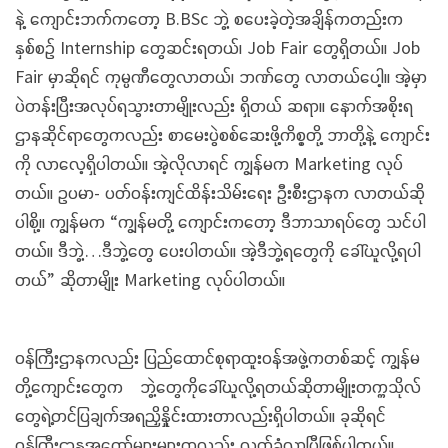
နဲ့ ကျောင်းဘက်ကတော့ B.BSc ဘွဲ့ စပေးခဲ့တဲ့အချိန်ကတည်းက
နှစ်စဉ် Internship တွေဆင်းရတယ်၊ Job Fair တွေရှိတယ်။ Job
Fair မှာဆိုရင် ကုမ္ပဏီတွေလာတယ်၊ ဘဏ်တွေ လာတယ်ပေါ့။ အဲ့မှာ
ပဲတန်းပြီးအလုပ်ရသွားတာမျိုးလည်း ရှိတယ် ဆရာ။ နောက်အစိုးရ
ဌာနဆိုင်ရာတွေကလည်း စာမေးပွဲစစ်ဆေးဖို့ကိစ္စတို့ ဘာတို့နဲ့ ကျောင်း
ကို လာလေ့ရှိပါတယ်။ အဲ့လိုလာရင် ကျွန်မက Marketing လုပ်
တယ်။ ဥပမာ- ပတ်ဝန်းကျင်ထိန်းသိမ်းရေး ဦးစီးဌာနက လာတယ်ဆို
ပါစို့။ ကျွန်မက “ကျွန်မတို့ ကျောင်းကတော့ ဒီဘာသာရပ်တွေ သင်ပါ
တယ်။ ဒီဘွဲ့…ဒီဘွဲ့တွေ ပေးပါတယ်။ အဲ့ဒီဘွဲ့ရတွေကို ခေါ်ယူလို့ရပါ
တယ်” ဆိုတာမျိုး Marketing လုပ်ပါတယ်။
ဝန်ကြီးဌာနကလည်း ပြည်ထောင်စုရာထူးဝန်အဖွဲ့ကတစ်ဆင့် ကျွန်မ
တို့ကျောင်းတွေက ဘွဲ့တွေကိုခေါ်ယူလို့ရတယ်ဆိုတာမျိုးတက္ကသိုလ်
တွေရဲ့တင်ပြချက်အရညှိနှိုင်းထားတာလည်းရှိပါတယ်။ ခုဆိုရင်
ဝန်ကြီးဌာနအတော်များများကလည်း လက်ခံလာပြီဖြစ်ပါတယ်။