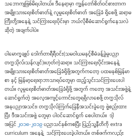
သဘောကျဖြစ်မိရပါတယ်။ ဒီနေရာမှာ ကျွန်တော်စိတ်ဝင်စားတာက
အမျိုးသားရေးစိတ်ဓာတ်နဲ့ လူမှုရေးစိတ်ဓာတ် အခြေခံ ရှိစေဖို့ ဆရာမ
ကြီးတို့အနေနဲ့ သင်ကြားရေးပိုင်းမှာ ဘယ်လိုစီမံဆောင်ရွက်နေသလဲ
ဆိုတဲ့ အချက်ပါပဲ။
ပါမောက္ခချုပ် ဒေါက်တာရီရီဝင်း(သမဝါယမနှင့်စီမံခန့်ခွဲမှုပညာ
တက္ကသိုလ်၊သန်လျင်)။ဟုတ်ကဲ့ဆရာ။ သင်ကြားရေးပိုင်းအနေနဲ့
အမျိုးသားရေးစိတ်ဓာတ်အခြေခံရှိဖို့အတွက်ကတော့ ပထမနှစ်မြန်မာ
စာ နှင့် မြန်မာ့ရေးရာဘာသာရပ်တွေမှာ ထည့်သွင်းသင်ကြားပေးပါ
တယ်။ လူမှုရေးစိတ်ဓာတ်အခြေခံရှိဖို့ အတွက် ကတော့ အသင်းအဖွဲ့နဲ့
ဆောင်ရွက်တဲ့ အလေ့အကျင့်ကောင်းတွေရရှိလာစေဖို့ တက္ကသိုလ်
အနုပညာအသင်း၊ တက္ကသိုလ်ကြက်ခြေနီအသင်းခွဲတွေ ဖွဲ့စည်းထား
ပြီး ဒီအသင်းအဖွဲ့ တွေမှာ ပါဝင်ဆောင်ရွက် စေပါတယ်။ ဒါ့
အပြင်
၂၀၁၈-၂၀၁၉
ပညာသင်နှစ်ကစပြီး ပြည်သူ့နီတိကို extra
curriculum အနေနဲ့ သင်ကြားပေးခဲ့ပါတယ်။ တစ်ဖက်ကလည်း