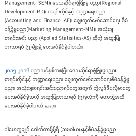
Management- SEM)၊ ဒေသဆိုင်ရာဖွံ့ဖြိုးမှု ပညာ(Regional
Development-RD)၊ စာရင်းကိုင်နှင့် ဘဏ္ဍာရေးပညာ
(Accounting and Finance- AF)၊ ဈေးကွက်ဖော်ဆောင်ရေး စီမံ
ခန့်ခွဲမှုပညာ(Marketing Management-MM)၊ အသုံးချ
စာရင်းအင်း ပညာ (Applied Statisitics-AS) ဆိုတဲ့ အထူးပြု
ဘာသာရပ် (၅)မျိုးနဲ့ ပေးအပ်နိုင်ခဲ့ပါတယ်။
၂၀၁၅-၂၀၁၆
ပညာသင်နှစ်ကစပြီး ဒေသဆိုင်ရာဖွံ့ဖြိုးမှုပညာ၊
စာရင်းကိုင်နှင့် ဘဏ္ဍာရေးပညာ၊ ဈေးကွက်ဖော်ဆောင်ရေးစီမံခန့်ခွဲမှု
ပညာ၊ အသုံးချစာရင်းအင်းပညာရပ်တွေအတွက် ဘွဲ့လွန်ဒီပလိုမာတွေ
ပေးအပ်နိုင်ခဲ့သလို အထူးပြုဘာသာရပ် (၅)ခုလုံးကို မဟာဘွဲ့အထိ
ပေးအပ်နိုင်ခဲ့ပါတယ် ဆရာ။
ပါမောက္ခချုပ် ဒေါက်တာမို့မို့ရီ (သမဝါယမနှင့်စီမံခန့်ခွဲမှုပညာ