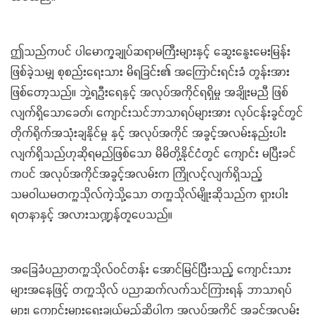
ဤသည်ကပင် ပါမောက္ခချုပ်ဆရာမကြီးများနှင့် ဆွေးနွေးမေးမြန်း
ဖြစ်ခဲ့သမျှ စုစည်းရေးသား မိရခြင်း၏ အကြောင်းရင်းခံ တွန်းအား
ဖြစ်တော့သည်။ ဘွဲ့ရဦးရေနှင့် အလုပ်အကိုင်ရရှိမှု အချိုးမညီ ဖြစ်
လျက်ရှိသောခေတ်၊ ကျောင်းသင်ဘာသာရပ်များအား လုပ်ငန်းခွင်တွင်
တိုက်ရိုက်အသုံးချနိုင်မှု နှင့် အလုပ်အကိုင် အခွင့်အလမ်းနည်းပါး
လျက်ရှိသည်ဟုဆိုရမည်ဖြစ်သော မိမိတို့နိုင်ငံတွင် ကျောင်း မပြီးခင်
ကပင် အလုပ်အကိုင်အခွင့်အလမ်းက ကြိုလင့်လျက်ရှိသည့်
သမဝါယမတက္ကသိုလ်ကဲ့သို့သော တက္ကသိုလ်မျိုးဆိုသည်က ရှားပါး
ရတနာနှင့် အလားသဏ္ဍန်တူပေသည်။
အခြေခံပညာတက္ကသိုလ်ဝင်တန်း အောင်မြင်ပြီးသည့် ကျောင်းသား
များအနေဖြင့် တက္ကသိုလ် ပညာဆက်လက်သင်ကြားရန် ဘာသာရပ်
များ၊ ကျောင်းများရွေးချယ်မည်ဆိုပါက အလုပ်အကိုင် အခွင့်အလမ်း