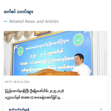
ဆက်စပ် သတင်းများ
Related News and Articles
DATE: 08 AUG,2026
ပြည်ထောင်စုဝန်ကြီး ဦးမျိုးဇော်သိမ်း ၂၀၂၅-၂၀၂၆
ပညာသင်နှစ် Grade-12 စာမေးပွဲအောင်မြင်သူများ
နှင့် ဂုဏ်ထူးရရှိသူများကို ဆုများချီးမြှင့်ပေးအပ်
ဆက်လက်ဖတ်ရှုရန်