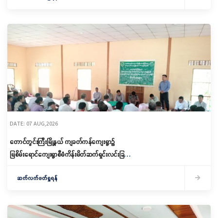
DATE: 07 AUG,2026
တောင်တွင်းကြီးမြို့နယ် ကျခတ်ကန်ကျေးရွာ၌
မြစိမ်းရောင်ကျေးရွာစီမံကိန်းမိတ်ဆက်ရှင်းလင်းခြင်း
နှင့် ကော်မတီဖွဲ့စည်းခြင်း ပြုလုပ်
ဆက်လက်ဖတ်ရှုရန်