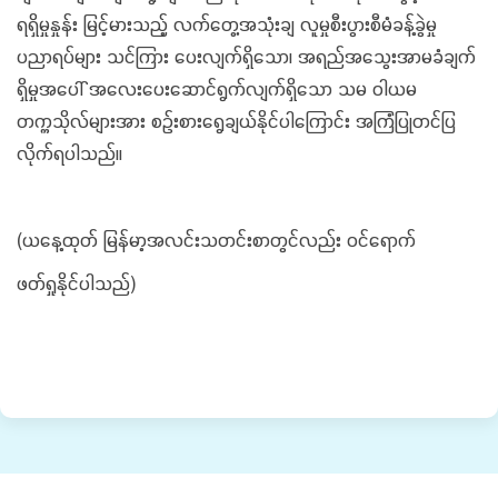
ရရှိမှုနှုန်း မြင့်မားသည့် လက်တွေ့အသုံးချ လူမှုစီးပွားစီမံခန့်ခွဲမှု
ပညာရပ်များ သင်ကြား ပေးလျက်ရှိသော၊ အရည်အသွေးအာမခံချက်
ရှိမှုအပေါ် အလေးပေးဆောင်ရွက်လျက်ရှိသော သမ ဝါယမ
တက္ကသိုလ်များအား စဉ်းစားရွေချယ်နိုင်ပါကြောင်း အကြံပြုတင်ပြ
လိုက်ရပါသည်။
(ယနေ့ထုတ် မြန်မာ့အလင်းသတင်းစာတွင်လည်း ဝင်ရောက်
ဖတ်ရှုနိုင်ပါသည်)