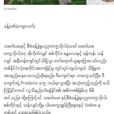
23 Feb,2022
ခန့်ဇော်(ကျေးလက်)
သမဝါယမနှင့် စီမံခန့်ခွဲမှုပညာတက္ကသိုလ်(ယခင်သမဝါယမ
တက္ကသိုလ်)ဟု ဆိုလိုက်လျှင် စစ်ကိုင်း၊ မန္တလေးနှင့် ရန်ကုန်၊ သန်
လျင် အနီးဝန်းကျင်တွင်သိရှိသူ၊ တက်ရောက်သူများပြားသော်လည်း
တစ်နိုင်ငံလုံးအတိုင်းအတာဖြင့်မူ တွင်တွင်ကျယ်ကျယ် သိရှိမှုက
အားနည်းနေသေးသည်ဆိုရမည်။ ဒီကျောင်းမှာ ဘာတွေသင်ပြီး၊ ဒီ
ကျောင်းရဲ့ Products တွေ ဘယ်မှာသွားပြီး အသုံးတည့်သည်ကို မသိ
ကြခြင်းကပင် လူသိနည်းပါးရခြင်း၏ အဓိကဇစ်မြစ်ဟု မိမိ
ထင်သည်။ ထို့ကြောင့်ပင် သမဝါယမ နှင့်စီမံခန့်ခွဲမှုပညာတက္ကသိုလ်၊
စစ်ကိုင်းနှင့် သန်လျင်တို့မှ ပါမောက္ခချုပ်ကြီးများနှင့် Online မှ
တစ်ဆင့် ဆွေးနွေးဖြစ်ခဲ့သည်။