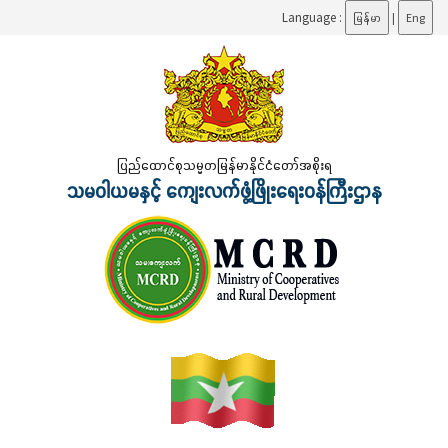
Language :
မြန်မာ
|
Eng
ပြည်ထောင်စုသမ္မတမြန်မာနိုင်ငံတော်အစိုးရ
သမဝါယမနှင့် ကျေးလက်ဖွံ့ဖြိုးရေးဝန်ကြီးဌာန