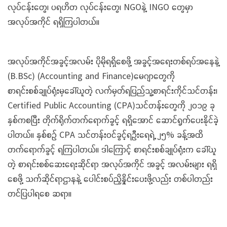
လုပ်ငန်းတွေ၊ ပရဟိတ လုပ်ငန်းတွေ၊ NGOနဲ့ INGO တွေမှာ
အလုပ်အကိုင် ရရှိကြပါတယ်။
အလုပ်အကိုင်အခွင့်အလမ်း ပိုမိုရရှိစေဖို့ အခွင့်အရေးတစ်ရပ်အနေနဲ့
(B.BSc) (Accounting and Finance)မေဂျာတွေကို
စာရင်းစစ်ချုပ်ရုံးမှခေါ်ယူတဲ့ လက်မှတ်ရပြည်သူ့စာရင်းကိုင်သင်တန်း၊
Certified Public Accounting (CPA)သင်တန်းတွေကို ၂၀၁၉ ခု
နှစ်ကစပြီး တိုက်ရိုက်တက်ရောက်ခွင့် ရရှိအောင် ဆောင်ရွက်ပေးနိုင်ခဲ့
ပါတယ်။ နှစ်စဉ် CPA သင်တန်းဝင်ခွင့်ရဦးရေရဲ့ ၂၅% ခန့်အထိ
တက်ရောက်ခွင့် ရကြပါတယ်။ ဒါကြောင့် စာရင်းစစ်ချုပ်ရုံးက ခေါ်ယူ
တဲ့ စာရင်းစစ်ဆေးရေးဆိုင်ရာ အလုပ်အကိုင် အခွင့် အလမ်းများ ရရှိ
စေဖို့ သက်ဆိုင်ရာဌာနနဲ့ ပေါင်းစပ်ညှိနှိုင်းပေးဖို့လည်း တစ်ပါတည်း
တင်ပြပါရစေ ဆရာ။