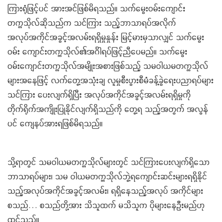
ကြားရုံဖြင့်ပင် အားအင်ဖြစ်မိရသည်။ သက်မွေးဝမ်းကျောင်း
တက္ကသိုလ်ဆိုသည်က သင်ကြား သည့်ဘာသာရပ်အလိုက်
အလုပ်အကိုင်အခွင့်အလမ်းရရှိမှုနှုန်း မြင့်မားမှသာလျှင် သက်မွေး
ဝမ်း ကျောင်းတက္ကသိုလ်၏အင်္ဂါရပ်ဖြင့်ညီပေမည်။ သက်မွေး
ဝမ်းကျောင်းတက္ကသိုလ်အမျိုးအစားဖြစ်သည့် သမဝါယမတက္ကသိုလ်
များအနေဖြင့် လက်တွေ့အသုံးချ လူမှုစီးပွားစီမံခန့်ခွဲရေးပညာရပ်များ
သင်ကြား ပေးလျက်ရှိပြီး အလုပ်အကိုင်အခွင့်အလမ်းရရှိမှုကို
တိုက်ရိုက်အကျိုးပြုနိုင်လျက်ရှိသည်ကို တွေ့ရ သည့်အတွက် အလွန်
ပင် ကျေနပ်အားရဖြစ်မိရသည်။
သို့ရာတွင် သမဝါယမတက္ကသိုလ်များတွင် သင်ကြားပေးလျက်ရှိသော
ဘာသာရပ်များ၊ သမ ဝါယမတက္ကသိုလ်ဘွဲ့ရကျောင်းဆင်းများရရှိနိုင်
သည့်အလုပ်အကိုင်အခွင့်အလမ်း၊ ရရှိနေသည့်အလုပ် အကိုင်များ
စသည်… စသည်တို့အား သိသူထက် မသိသူက ပိုများနေဦးမည်ဟု
ထင်သည်။