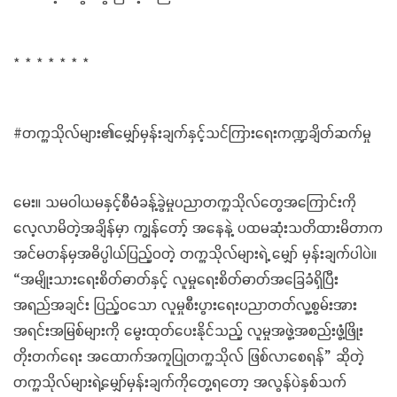
* * * * * * *
#တက္ကသိုလ်များ၏မျှော်မှန်းချက်နှင့်သင်ကြားရေးကဏ္ဍချိတ်ဆက်မှု
မေး။ သမဝါယမနှင့်စီမံခန့်ခွဲမှုပညာတက္ကသိုလ်တွေအကြောင်းကို
လေ့လာမိတဲ့အချိန်မှာ ကျွန်တော့် အနေနဲ့ ပထမဆုံးသတိထားမိတာက
အင်မတန်မှအဓိပ္ပါယ်ပြည့်ဝတဲ့ တက္ကသိုလ်များရဲ့ မျှော် မှန်းချက်ပါပဲ။
“အမျိုးသားရေးစိတ်ဓာတ်နှင့် လူမှုရေးစိတ်ဓာတ်အခြေခံရှိပြီး
အရည်အချင်း ပြည့်ဝသော လူမှုစီးပွားရေးပညာတတ်လူ့စွမ်းအား
အရင်းအမြစ်များကို မွေးထုတ်ပေးနိုင်သည့် လူမှုအဖွဲ့အစည်းဖွံ့ဖြိုး
တိုးတက်ရေး အထောက်အကူပြုတက္ကသိုလ် ဖြစ်လာစေရန်” ဆိုတဲ့
တက္ကသိုလ်များရဲ့မျှော်မှန်းချက်ကိုတွေ့ရတော့ အလွန်ပဲနှစ်သက်