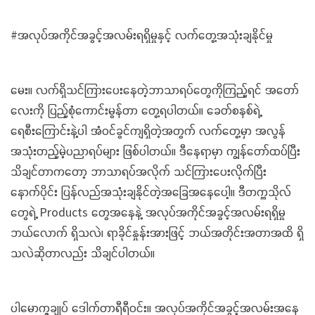
#အလုပ်အကိုင်အခွင့်အလမ်းရရှိမှုနှင့် လက်တွေ့အသုံးချနိုင်မှု
မေး။ လက်ရှိသင်ကြားပေးနေတဲ့ဘာသာရပ်တွေကိုကြည့်ရင် အတော်
လေးကို ပြည့်စုံကောင်းမွန်တာ တွေ့ရပါတယ်။ ခေတ်စနစ်ရဲ့
ရေစီးကြောင်းနဲ့ပါ အံဝင်ခွင်ကျရှိတဲ့အတွက် လက်တွေ့မှာ အလွန်
အသုံးတည့်မဲ့ပညာရပ်များ ဖြစ်ပါတယ်။ ဒီနေရာမှာ ကျွန်တော်ထပ်ပြီး
သိချင်တာကတော့ ဘာသာရပ်အလိုက် သင်ကြားပေးလိုက်ပြီး
နောက်ပိုင်း ပြန်လည်အသုံးချနိုင်တဲ့အခြေအနေပေါ့။ ဒီတက္ကသိုလ်
တွေရဲ့ Products တွေအနေနဲ့ အလုပ်အကိုင်အခွင့်အလမ်းရရှိမှု
ဘယ်လောက် ရှိသလဲ၊ ရာခိုင်နှုန်းအားဖြင့် ဘယ်အတိုင်းအတာအထိ ရှိ
သလဲဆိုတာလည်း သိချင်ပါတယ်။
ပါမောက္ခချုပ် ဒေါက်တာရီရီဝင်း။ အလုပ်အကိုင်အခွင့်အလမ်းအနေ