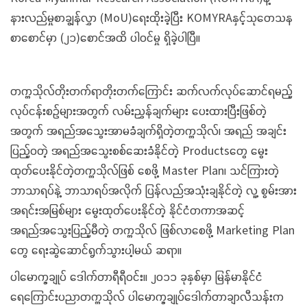
နားလည်မှုစာချွန်လွှာ (MoU)ရေးထိုးခဲ့ပြီး KOMYRAနှင့်သုတေသန
စာစောင်မှာ (၂၁)စောင်အထိ ပါဝင်မှု ရှိခဲ့ပါပြီ။
တက္ကသိုလ်တိုးတက်ရာတိုးတက်ကြောင်း ဆက်လက်လုပ်ဆောင်ရမည့်
လုပ်ငန်းစဉ်များအတွက် လမ်းညွှန်ချက်များ ပေးထားပြီးဖြစ်တဲ့
အတွက် အရည်အသွေးအာမခံချက်ရှိတဲ့တက္ကသိုလ်၊ အရည် အချင်း
ပြည့်ဝတဲ့ အရည်အသွေးစစ်ဆေးခံနိုင်တဲ့ Productsတွေ မွေး
ထုတ်ပေးနိုင်တဲ့တက္ကသိုလ်ဖြစ် စေဖို့ Master Plan၊ သင်ကြားတဲ့
ဘာသာရပ်နဲ့ ဘာသာရပ်အလိုက် ပြန်လည်အသုံးချနိုင်တဲ့ လူ့ စွမ်းအား
အရင်းအမြစ်များ မွေးထုတ်ပေးနိုင်တဲ့ နိုင်ငံတကာအဆင့်
အရည်အသွေးပြည့်မီတဲ့ တက္ကသိုလ် ဖြစ်လာစေဖို့ Marketing Plan
တွေ ရေးဆွဲဆောင်ရွက်သွားပါ့မယ် ဆရာ။
ပါမောက္ခချုပ် ဒေါက်တာရီရီဝင်း။ ၂၀၁၁ ခုနှစ်မှာ မြန်မာနိုင်ငံ
ရေကြောင်းပညာတက္ကသိုလ် ပါမောက္ခချုပ်ဒေါက်တာချာလီသန်းက