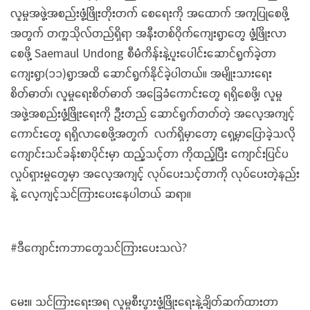
လူမှုအဖွဲ့အစည်းဖွံ့ဖြိုးတိုးတက် စေရေးကို အထောက် အကူပြုစေဖို့
အတွက် တက္ကသိုလ်တည်ရှိရာ အနီးတစ်ဝိုက်ကျေးရွာတွေ ဖွံ့ဖြိုးလာ
စေဖို့ Saemaul Undong စီမံကိန်းနဲ့ပူးပေါင်းဆောင်ရွက်ခဲ့တာ
ကျေးရွာ(၁၁)ရွာအထိ ဆောင်ရွက်နိုင်ခဲ့ပါတယ်။ အမျိုးသားရေး
စိတ်ဓာတ်၊ လူမှုရေးစိတ်ဓာတ် အခြေခံကောင်းတွေ ရရှိစေဖို့၊ လူမှု
အဖွဲ့အစည်းဖွံ့ဖြိုးရေးကို ဦးတည် ဆောင်ရွက်တတ်တဲ့ အလေ့အကျင့်
ကောင်းတွေ ရရှိလာစေဖို့အတွက် လက်ရှိမှာတော့ ရှေ့မှာပြောခဲ့သလို
ကျောင်းသင်ခန်းစာပိုင်းမှာ ထည့်သင့်တာ ကိုထည့်ပြီး ကျောင်းပြင်ပ
လှုပ်ရှားမှုတွေမှာ အလေ့အကျင့် လုပ်ပေးသင့်တာကို လုပ်ပေးတဲ့နည်း
နဲ့ လေ့ကျင့်သင်ကြားပေးနေပါတယ် ဆရာ။
#ဒီကျောင်းကဘာတွေသင်ကြားပေးသလဲ?
မေး။ သင်ကြားရေးအရ လူမှုစီးပွားဖွံ့ဖြိုးရေးနဲ့ချိတ်ဆက်ထားတာ