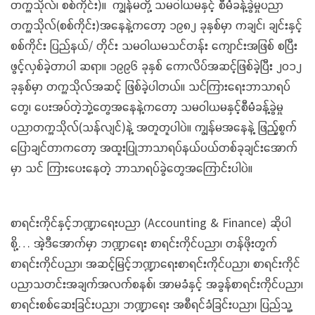
တက္ကသိုလ်၊ စစ်ကိုင်း)။ ကျွန်မတို့ သမဝါယမနှင့် စီမံခန့်ခွဲမှုပညာ
တက္ကသိုလ်(စစ်ကိုင်း)အနေနဲ့ကတော့ ၁၉၈၂ ခုနှစ်မှာ ကချင်၊ ချင်းနှင့်
စစ်ကိုင်း ပြည်နယ်/ တိုင်း သမဝါယမသင်တန်း ကျောင်းအဖြစ် စပြီး
ဖွင့်လှစ်ခဲ့တာပါ ဆရာ။ ၁၉၉၆ ခုနှစ် ကောလိပ်အဆင့်ဖြစ်ခဲ့ပြီး ၂၀၁၂
ခုနှစ်မှာ တက္ကသိုလ်အဆင့် ဖြစ်ခဲ့ပါတယ်။ သင်ကြားရေးဘာသာရပ်
တွေ၊ ပေးအပ်တဲ့ဘွဲ့တွေအနေနဲ့ကတော့ သမဝါယမနှင့်စီမံခန့်ခွဲမှု
ပညာတက္ကသိုလ်(သန်လျင်)နဲ့ အတူတူပါပဲ။ ကျွန်မအနေနဲ့ ဖြည့်စွက်
ပြောချင်တာကတော့ အထူးပြုဘာသာရပ်နယ်ပယ်တစ်ခုချင်းအောက်
မှာ သင် ကြားပေးနေတဲ့ ဘာသာရပ်ခွဲတွေအကြောင်းပါပဲ။
စာရင်းကိုင်နှင့်ဘဏ္ဍာရေးပညာ (Accounting & Finance) ဆိုပါ
စို့… အဲ့ဒီအောက်မှာ ဘဏ္ဍာရေး စာရင်းကိုင်ပညာ၊ တန်ဖိုးတွက်
စာရင်းကိုင်ပညာ၊ အဆင့်မြင့်ဘဏ္ဍာရေးစာရင်းကိုင်ပညာ၊ စာရင်းကိုင်
ပညာသတင်းအချက်အလက်စနစ်၊ အာမခံနှင့် အခွန်စာရင်းကိုင်ပညာ၊
စာရင်းစစ်ဆေးခြင်းပညာ၊ ဘဏ္ဍာရေး အစီရင်ခံခြင်းပညာ၊ ပြည်သူ့