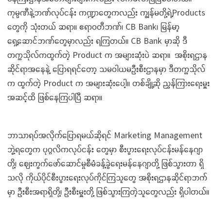
ကုမ္ပဏီနဲ့ဘဏ်လုပ်ငန်း ကဏ္ဍာတွေကလည်း ကျွန်မတို့ရဲ့Products
တွေကို သုံးတယ် ဆရာ။ ဧရာဝတီဘဏ်၊ CB Bank၊ မြန်မာ့
ရှေ့ဆောင်ဘဏ်တွေမှာလည်း ရကြတယ်။ CB Bank မှာဆို ဒီ
တက္ကသိုလ်ကထွက်တဲ့ Product က အများဆုံးပဲ ဆရာ။ အစိုးရဌာန
ဆိုင်ရာအနေနဲ့ ပြောရရင်တော့ သမဝါယမဦးစီးဌာနမှာ ဒီတက္ကသိုလ်
က ထွက်တဲ့ Product က အများဆုံးပေါ့။ တစ်ချို့ဆို ညွှန်ကြားရေးမှူး
အဆင့်ထိ ဖြစ်နေကြပါပြီ ဆရာ။
ဘာသာရပ်အလိုက်ပြောရမယ်ဆိုရင် Marketing Management
ဘွဲ့ရတွေက ပုဂ္ဂလိကလုပ်ငန်း တွေမှာ စီးပွားရေးလုပ်ငန်းမန်နေဂျာ
တို့၊ ဈေးကွက်ဖော်ဆောင်မှုစီမံခန့်ခွဲရေးမန်နေဂျာတို့ ဖြစ်သွားတာ ရှိ
သလို ကိုယ်ပိုင်စီးပွားရေးလုပ်ကိုင်ကြသူတွေ အစိုးရဌာနဆိုင်ရာဘက်
မှာ ဦးစီးအရာရှိတို့၊ ဦးစီးမှူးတို့ ဖြစ်သွားကြတဲ့သူတွေလည်း ရှိပါတယ်။