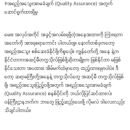
#အရည်အသွေးအာမခံချက် (Quality Assurance) အတွက်
ဆောင်ရွက်ထားရှိမှု
မေး။ အလုပ်အကိုင် အခွင့်အလမ်းရရှိတဲ့အနေအထားကို ကြားရတာ
အတော်ကို အားရစရာကောင်း ပါတယ်ဗျ။ နောက်တစ်ခုကတော့
အရည်အသွေး စစ်ဆေးခံနိုင်ဖို့ကိစ္စပေါ့။ ကျွန်တော်တို့ အနေ နဲ့က
နိုင်ငံတကာအဆင့်မီတက္ကသိုလ်ဖြစ်ဖို့ဆိုတာမျိုးက ဖြစ်နိုင်တာ မဖြစ်
နိုင်သေးတာ အပထား။ အိမ်မက်ထဲမှာတော့ ထည့်ထားရမှာပါပဲ။ ဒီ
တော့ ဆရာမကြီးတို့အနေနဲ့ တက္ကသိုလ်တွေ အဆင့်မီ တက္ကသိုလ်ဖြစ်
ဖို့၊ အရည်အသွေးပြည့်ဝဖို့အတွက် အရည်အသွေးအာမခံချက်
(Quality Assurance) စနစ်ပိုင်းကို ဘယ်လိုပြင်ဆင်ထားလဲ၊
ဝန်ကြီးဌာနဘက်က ဘာတွေ ဖြည့်ဆည်းပေးဖို့ လိုမလဲ ဒါလေးလည်း
သိချင်ပါတယ်။