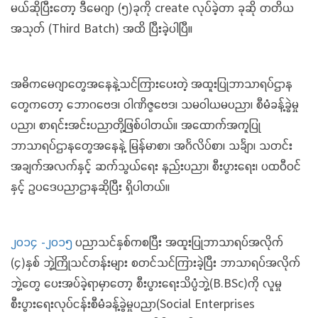
မယ်ဆိုပြီးတော့ ဒီမေဂျာ (၅)ခုကို create လုပ်ခဲ့တာ ခုဆို တတိယ
အသုတ် (Third Batch) အထိ ပြီးခဲ့ပါပြီ။
အဓိကမေဂျာတွေအနေနဲ့သင်ကြားပေးတဲ့ အထူးပြုဘာသာရပ်ဌာန
တွေကတော့ ဘောဂဗေဒ၊ ဝါဏိဇ္ဇဗေဒ၊ သမဝါယမပညာ၊ စီမံခန့်ခွဲမှု
ပညာ၊ စာရင်းအင်းပညာတို့ဖြစ်ပါတယ်။ အထောက်အကူပြု
ဘာသာရပ်ဌာနတွေအနေနဲ့ မြန်မာစာ၊ အင်္ဂလိပ်စာ၊ သင်္ချာ၊ သတင်း
အချက်အလက်နှင့် ဆက်သွယ်ရေး နည်းပညာ၊ စီးပွားရေး၊ ပထဝီဝင်
နှင့် ဥပဒေပညာဌာနဆိုပြီး ရှိပါတယ်။
၂၀၁၄ -၂၀၁၅
ပညာသင်နှစ်ကစပြီး အထူးပြုဘာသာရပ်အလိုက်
(၄)နှစ် ဘွဲ့ကြိုသင်တန်းများ စတင်သင်ကြားခဲ့ပြီး ဘာသာရပ်အလိုက်
ဘွဲ့တွေ ပေးအပ်ခဲ့ရာမှာတော့ စီးပွားရေးသိပ္ပံဘွဲ့(B.BSc)ကို လူမှု
စီးပွားရေးလုပ်ငန်းစီမံခန့်ခွဲမှုပညာ(Social Enterprises