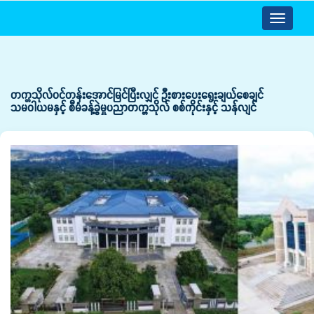
Toggle
navigatio
တက္ကသိုလ်ဝင်တန်းအောင်မြင်ပြီးလျှင် ဦးစားပေးရွေးချယ်စေချင်
သမဝါယမနှင့် စီမံခန့်ခွဲမှုပညာတက္ကသိုလ် စစ်ကိုင်းနှင့် သန်လျင်