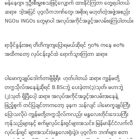
မန်နေဂျာ၊ ဒုဦးစီးမှူးစသဖြင့်လျှောက် ထားနိုင်ကြတာ တွေ့ရပါတယ်
ဆရာ။ ဒါ့အပြင် ပုဂ္ဂလိကဘဏ်တွေ၊ အစိုးရ မဟုတ်တဲ့အဖွဲ့အစည်း
NGOs၊ INGOs တွေမှာပါ အလုပ်အကိုင်အခွင့်အလမ်းရကြပါတယ်။
ရာခိုင်နှုန်းအရ တိတိကျကျပြောရမယ်ဆိုရင် ၅၀% ကနေ ၈၀%
အထိကတော့ လုပ်ငန်းခွင်ထဲ ရောက်သွားကြတာ ဆရာ။
ပါမောက္ခချုပ်ဒေါက်တာမို့မို့ရီ။ ဟုတ်ပါတယ် ဆရာ။ ကျွန်မတို့
တက္ကသိုလ်အနေနဲ့ဆိုရင် B.BScဘွဲ့ ပေးခဲ့တာ(၃)သုတ်၊ မဟာဘွဲ့
(၂)သုတ် ရှိပြီပေါ့ ဆရာ။ အလုပ်အကိုင်အခွင့်အလမ်းအနေနဲ့
ဖြည့်စွက် တင်ပြချင်တာကတော့ ခုနက သန်လျင် ပါမောက္ခချုပ်ကြီး
ပြောသလိုပဲ ကျွန်မတို့တက္ကသိုလ်ကလည်း မန္တလေးတိုင်းဒေသကြီး
ကုန်သည်များနှင့် စက်မှုလုပ်ငန်းရှင်များအသင်း၊ မြန်မာနိုင်ငံလက်လီ
လုပ်ငန်းရှင် များအသင်း(မန္တလေးရုံးခွဲ)၊ ပုဂ္ဂလိက ဘဏ်များ စတာ