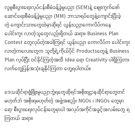
လူမှုစီးပွားရေးလုပ်ငန်းစီမံခန့်ခွဲမှုပညာ (SEM)နဲ့ ဈေးကွက်ဖော်
ဆောင်ရေးစီမံခန့်ခွဲမှုပညာ (MM) ဘာသာရပ်တွေနဲ့‌ကျောင်းပြီးခဲ့
တဲ့ ကျောင်းသားတွေထဲမှာဆိုရင် ယွန်းပညာကောလိပ်ကနေ
ပေါင်းကူး လာတဲ့သူတွေလည်းရှိတယ် ဆရာ။ Business Plan
Contest တွေလုပ်တဲ့အခါကြရင် ယွန်းပညာ ကောလိပ်က ပေါင်းကူး
လာတဲ့ကလေးတွေက သူတို့ရဲ့ ကိုယ်ပိုင် Productsတွေနဲ့ Business
Plan လုပ်ပြီး ဝင်နိုင်ကြတဲ့အထိ Idea ရော Creativity ပါရှိကြတာ၊
လက်တွေ့ပြန်အသုံးချနိုင်ကြတာ တွေ့ရပါတယ်။
ဒေသဆိုင်ရာဖွံ့ဖြိုးမှုပညာဘွဲ့ရတွေဆိုရင်အစိုးရဌာနဆိုင်ရာတွေတင်
မဟုတ်ဘဲ အစိုးရမဟုတ်တဲ့ အဖွဲ့အစည်း NGOs ၊ INGOs တွေမှာ
ရော စီးပွားရေးလုပ်ငန်းတွေမှာပါ အလုပ်အကိုင်အခွင့်အလမ်းတွေ ရ
ကြတယ် ဆရာ။