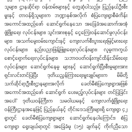
သူများ၊ ဌာနဆိုင်ရာ ဝန်ထမ်းများနှင့် တွေ့ဆုံပါသည်။ ပြည်နယ်ဦးစီး
မှူးနှင့် တာဝန်ရှိသူများက ဘဏ္ဍာနှစ်အလိုက် စံပြကျေးရွာစီမံကိန်း
အကောင်အထည်ဖော် ဆောင်ရွက်နေသော အခြေခံအဆောက်အအုံ
ဖွံ့ဖြိုးရေး လုပ်ငန်းများ၊ သွင်းအားစုနှင့် ငွေကြေးဝန်ဆောင်မှုလုပ်ငန်း
များ၊ အသက်မွေးဝမ်းကျောင်းနှင့် ကျေးလက်စီးပွားရေးမြင့်မားရေး
လုပ်ငန်းများ၊ နည်းပညာဖြန့်ဖြူးရေးလုပ်ငန်းများ၊ လူမှုကာကွယ်
စောင့်ရှောက်ရေးလုပ်ငန်းများ၊ သဘာဝပတ်ဝန်းကျင်ထိန်းသိမ်းရေး
လုပ်ငန်းများ ဆောင်ရွက်နေမှု များနှင့် ဆောင်ရွက်ပြီးစီးမှုများအား
ရှင်းလင်းတင်ပြပြီး ဒုတိယညွှန်ကြားရေးမှူးချုပ်များက မိမိတို့
သက်ဆိုင်ရာဦးစီးဌာနများအလိုက် ခေတ်မီစံပြကျေးရွာအဖြစ်
အကောင်အထည်ဖော် ဆောင်ရွက် ပေးမည့်လုပ်ငန်းများ တင်ပြခြင်း
အပေါ် ဒုတိယဝန်ကြီးက သမဝါယမနှင့် ကျေးလက်ဖွံ့ဖြိုးရေး
ဝန်ကြီးဌာနအနေဖြင့် ပြည်နယ်နှင့် တိုင်းဒေသကြီးများရှိ ကျေးရွာ ၄၂
ရွာတွင် ခေတ်မီစံပြကျေးရွာများ ဆောင်ရွက်နေပါကြောင်း၊ စံပြ
ကျေးရွာ ရွေးချယ်ရာတွင် အခြေခံမူ (၁၅) ချက်နှင့် ကိုက်ညီသော