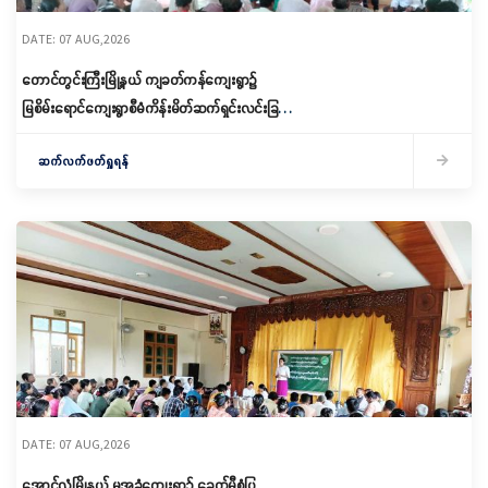
DATE: 07 AUG,2026
တောင်တွင်းကြီးမြို့နယ် ကျခတ်ကန်ကျေးရွာ၌
မြစိမ်းရောင်ကျေးရွာစီမံကိန်းမိတ်ဆက်ရှင်းလင်းခြင်း
နှင့် ကော်မတီဖွဲ့စည်းခြင်း ပြုလုပ်
ဆက်လက်ဖတ်ရှုရန်
DATE: 07 AUG,2026
အောင်လံမြို့နယ် မအူခုံကျေးရွာ၌ ခေတ်မီစံပြ