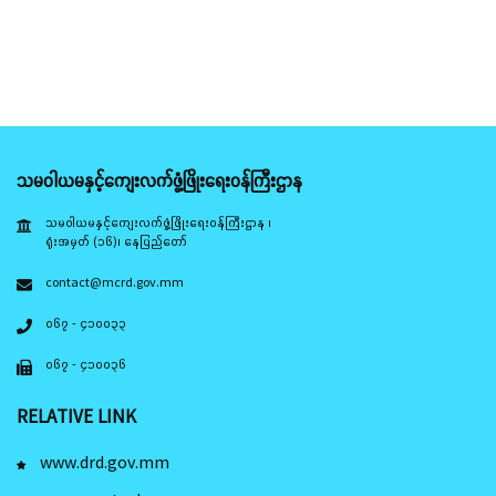
သမဝါယမနှင့်ကျေးလက်ဖွံ့ဖြိုးရေးဝန်ကြီးဌာန
သမဝါယမနှင့်ကျေးလက်ဖွံ့ဖြိုးရေးဝန်ကြီးဌာန ၊
ရုံးအမှတ် (၁၆)၊ နေပြည်တော်
contact@mcrd.gov.mm
၀၆၇ - ၄၁၀၀၃၃
၀၆၇ - ၄၁၀၀၃၆
RELATIVE LINK
www.drd.gov.mm