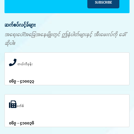
SUBSCRIBE
ဆက်စပ်လင့်ခ်များ
အရေးပေါ်အခြေအနေမျိုးတွင် ဤနံပါတ်များနှင့် အီးမေးလ်ကို ခေါ်
ဆိုပါ။
တယ်လီဖုန်း
၀၆၇ - ၄၁၀၀၃၃
ဖက်စ်
၀၆၇ - ၄၁၀၀၃၆