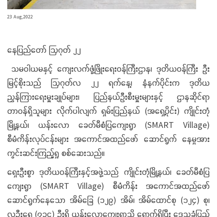
23 Aug,2022
နေပြည်တော် ဩဂုတ် ၂၂
သမဝါယမနှင့် ကျေးလက်ဖွံ့ဖြိုးရေးဝန်ကြီးဌာန၊ ဒုတိယဝန်ကြီး ဦး
မြင့်စိုးသည် ဩဂုတ်လ ၂၂ ရက်နေ့၊ နံနက်ပိုင်းက ဒုတိယ
ညွှန်ကြားရေးမှူးချုပ်များ၊ ပြည်နယ်ဦးစီးမှူးများနှင့် ဌာနဆိုင်ရာ
တာဝန်ရှိသူများ လိုက်ပါလျက် ရှမ်းပြည်နယ် (အရှေ့ပိုင်း) ကျိုင်းတုံ
မြို့နယ်၊ ယန်းလော ခေတ်မီစံပြကျေးရွာ (SMART Village)
စီမံကိန်းလုပ်ငန်းများ အကောင်အထည်ဖော် ဆောင်ရွက် နေမှုအား
ကွင်းဆင်းကြည့်ရှု စစ်ဆေးသည်။
ရှေးဦးစွာ ဒုတိယဝန်ကြီးနှင့်အဖွဲ့သည် ကျိုင်းတုံမြို့နယ်၊ ခေတ်မီစံပြ
ကျေးရွာ (SMART Village) စီမံကိန်း အကောင်အထည်ဖော်
ဆောင်ရွက်နေသော အိမ်ခြေ (၁၂၉) အိမ်၊ အိမ်ထောင်စု (၁၂၄) စု၊
လူဦးရေ (၇၃၄) ဦးရှိ ယန်းလောကျေးရွာသို့ ရောက်ရှိပြီး ဒေသခံပြည်