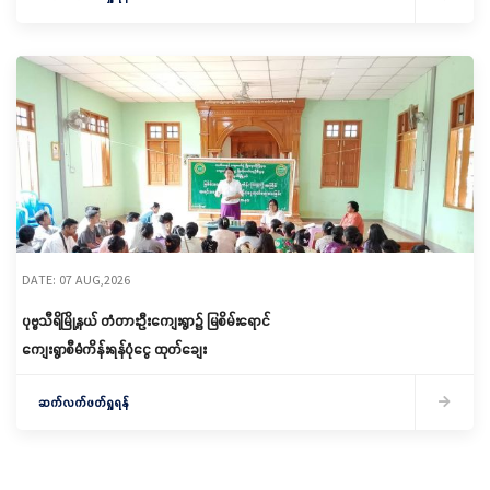
DATE: 07 AUG,2026
ပုဗ္ဗသီရိမြို့နယ် တံတားဦးကျေးရွာ၌ မြစိမ်းရောင်
ကျေးရွာစီမံကိန်းရန်ပုံငွေ ထုတ်ချေး
ဆက်လက်ဖတ်ရှုရန်