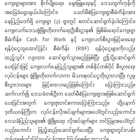
ကျေးရွာများအား စိုက်ပျိုးရေး၊ မွေးမြူရေးနှင့် ဒေသထွက်ကုန်ကို
အခြေခံရွေးချယ်ပါကြောင်း၊ ခေတ်မီစံပြကျေးရွာစီမံကိန်းအား
နေပြည်တော်ရှိ ကျေးရွာ (၃) ရွာတွင် စတင်ဆောင်ရွက်ခဲ့ပါကြောင်း၊
ကျေးလက်ဒေသဖွံ့ဖြိုးတိုးတက်ရေးဦးစီးဌာန၏ မြစိမ်းရောင်ကျေးရွာ
စီမံကိန်း၊ Cash for Work နှင့် ကျေးလက်စီးပွားမြင့်မားရေး
ရန်ပုံငွေထူထောင်ခြင်း စီမံကိန်း (RBF) ရန်ပုံငွေများကိုလည်း
ထည့်သွင်း လျာထား ဆောင်ရွက်သွားမည်ဖြစ်ပြီး ဤသို့ဆောင်ရွက်
ပေးခြင်းဖြင့် ကျေးလက်နေပြည်သူများ၏ တစ်နိုင်တစ်ပိုင် စီးပွားရေး
လုပ်ငန်းများ ဖွံ့ဖြိုးတိုးတက်လာကာ မိသားစုဝင်ငွေတိုးပွားလာပြီး လူမှု
စီးပွားဘဝများ မြင့်မားလာမည်ဖြစ်ကြောင်း ပြောကြားသည်။
ဆက်လက်၍ ဒေသခံတစ်ဦးက ခေတ်မီစံပြကျေးရွာအဖြစ်ဆောင်ရွက်
ပေးခြင်းအတွက် ကျေးဇူးတင်စကားပြောကြားသည်။ ထို့နောက်
ဒုတိယဝန်ကြီးက လုပ်ငန်းလိုအပ်ချက်များအပေါ်တွင်လည်းကောင်း၊
ဒေသခံပြည်သူများ၏ ဖွံ့ဖြိုးရေး လိုအပ်ချက်များ တင်ပြမှုအပေါ်တွင်
လည်းကောင်း ဖြည့်ဆည်းဆောင်ရွက်ပေးပြီး ကျေးရွာတွင်းလမ်း
ကွန်ကရစ်ခင်းခြင်းလုပ်ငန်းအား ကြည့်ရှုစစ်ဆေးသည်။