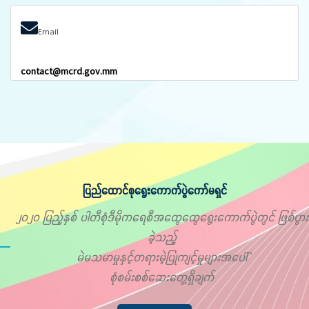
Email
contact@mcrd.gov.mm
ပြည်ထောင်စုရွေးကောက်ပွဲကော်မရှင်
၂၀၂၀ ပြည့်နှစ် ပါတီစုံဒီမိုကရေစီအထွေထွေရွေးကောက်ပွဲတွင် ဖြစ်ပွား
ခဲ့သည့်
မဲမသမာမှုနှင့်တရားမဲ့ပြုကျင့်မှုများအပေါ်
စုံစမ်းစစ်ဆေးတွေ့ရှိချက်