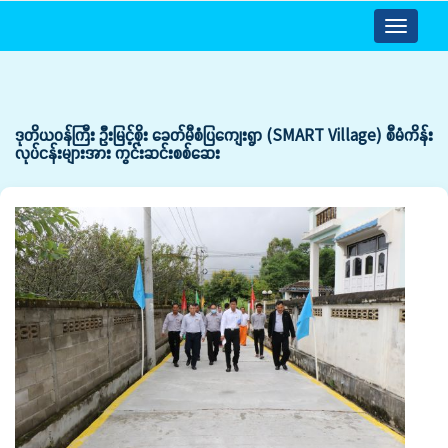
Toggle
navigatio
ဒုတိယဝန်ကြီး ဦးမြင့်စိုး ခေတ်မီစံပြကျေးရွာ (SMART Village) စီမံကိန်း
လုပ်ငန်းများအား ကွင်းဆင်းစစ်ဆေး