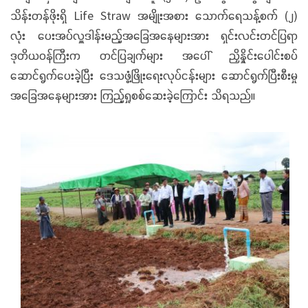
သိန်းတန်ဖိုးရှိ Life Straw အမျိုးအစား သောက်ရေသန့်စက် (၂)
လုံး ပေးအပ်လှူဒါန်းမည့်အခြေအနေများအား ရှင်းလင်းတင်ပြရာ
ဒုတိယဝန်ကြီးက တင်ပြချက်များ အပေါ် ညှိနှိုင်းပေါင်းစပ်
ဆောင်ရွက်ပေးခဲ့ပြီး ဒေသဖွံ့ဖြိုးရေးလုပ်ငန်းများ ဆောင်ရွက်ပြီးစီးမှု
အခြေအနေများအား ကြည့်ရှုစစ်ဆေးခဲ့ကြောင်း သိရသည်။