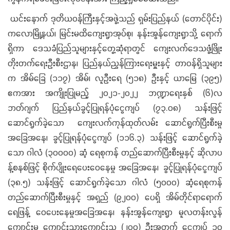
ယင်းနောက် ဒုတိယဝန်ကြီးနှင့်အဖွဲ့သည် ရှမ်းပြည်နယ် (တောင်ပိုင်း)
ကလောမြို့နယ်၊ မြင်းမထိကျေးရွာအုပ်စု၊ နန်းအွန်ကျေးရွာသို့ ရောက်
ရှိကာ ဒေသခံပြည်သူများနှင့်တွေ့ဆုံရာတွင် ကျေးလက်ဒေသဖွံ့ဖြိုး
တိုးတက်ရေးဦးစီးဌာန၊ ပြည်နယ်ညွှန်ကြားရေးမှူးနှင့် တာဝန်ရှိသူများ
က အိမ်ခြေ (၁၁၇) အိမ်၊ လူဦးရေ (၅၁၈) ဦးနှင့် ယာမြေ (၃၉၅)
ဧကအား အကျိုးပြုမည့် ၂၀၂၁-၂၀၂၂ ဘဏ္ဍာရေးနှစ် (၆)လ
ဘတ်ဂျက် ပြည်နယ်ခွင့်ပြုရန်ပုံငွေကျပ် (၇၃.၀၈) သန်းဖြင့်
ဆောင်ရွက်ခဲ့သော ကျေးလက်ကုန်ထုတ်လမ်း ဆောင်ရွက်ပြီးစီးမှု
အခြေအနေ၊ ခွင့်ပြုရန်ပုံငွေကျပ် (၁၁၆.၃) သန်းဖြင့် ဆောင်ရွက်ခဲ့
သော ဂါလံ (၃၀၀၀၀) ဆံ့ ရေစုကန် တည်ဆောက်ပြီးစီးမှုနှင့် ဆိုလာပ
န့်စနစ်ဖြင့် စိုက်ပျိုးရေပေးဝေနေမှု အခြေအနေ၊ ခွင့်ပြုရန်ပုံငွေကျပ်
(၃၈.၅) သန်းဖြင့် ဆောင်ရွက်ခဲ့သော ဂါလံ (၅၀၀၀) ဆံ့ရေစုကန်
တည်ဆောက်ပြီးစီးမှုနှင့် အရှည် (၉၂၀၀) ပေရှိ အိမ်တိုင်ရာရောက်
ရေဖြန့် ဝေပေးနေမှုအခြေအနေ၊ နန်းအွန်ကျေးရွာ မူလတန်းလွန်
ကျောင်းမှ ကျောင်းသားကျောင်းသူ (၂၀၀) ဦးအတွက် ငွေကျပ် ၁၀