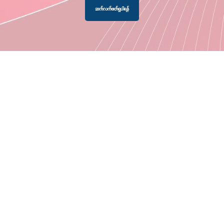
ဆက်လက်ဖတ်ရှုပါရန်