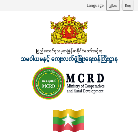
Language :
မြန်မာ
|
Eng
ပြည်ထောင်စုသမ္မတမြန်မာနိုင်ငံတော်အစိုးရ
သမဝါယမနှင့် ကျေးလက်ဖွံ့ဖြိုးရေးဝန်ကြီးဌာန