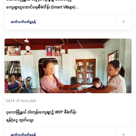
ကျေးရွာထူထောင်ရေးစီမံကိန်း (Smart Village)
မိတ်ဆက်ရှင်လင်းခြင်းနှင့်ကော်မတီဖွဲ့စည်း
ဆက်လက်ဖတ်ရှုရန်
DATE: 07 AUG,2026
ပုလောမြို့နယ် ဝါးကုန်းကျေးရွာ၌ ‌VRFP စီမံကိန်း
ရန်ပုံငွေ ထုတ်ချေး
ဆက်လက်ဖတ်ရှုရန်