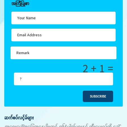
အကြံပြုစာ
2 + 1 =
SUBSCRIBE
ဆက်စပ်လင့်ခ်များ
အရေးပေါ်အခြေအနေမျိုးတွင် ဤနံပါတ်များနှင့် အီးမေးလ်ကို ခေါ်