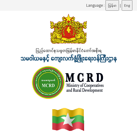
Language :
မြန်မာ
|
Eng
ပြည်ထောင်စုသမ္မတမြန်မာနိုင်ငံတော်အစိုးရ
သမဝါယမနှင့် ကျေးလက်ဖွံ့ဖြိုးရေးဝန်ကြီးဌာန