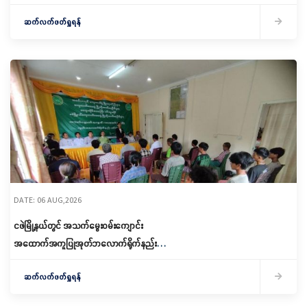
ဆောင်ရွက်
ဆက်လက်ဖတ်ရှုရန်
DATE: 06 AUG,2026
ငဖဲမြို့နယ်တွင် အသက်မွေးဝမ်းကျောင်း
အထောက်အကူပြုအုတ်ဘလောက်ရိုက်နည်း
သင်တန်းဖွင့်လှစ်
ဆက်လက်ဖတ်ရှုရန်