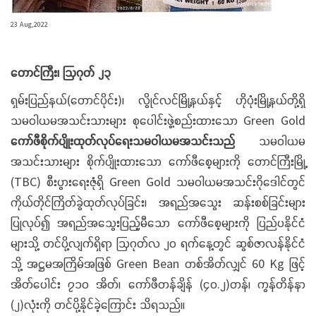
23 Aug,2022
တောင်ကြီး၊ ဩဂုတ် ၂၃
ရှမ်းပြည်နယ်(တောင်ပိုင်း)၊ လွိုင်လင်မြို့နယ်နှင့် ဟိုပုံးမြို့နယ်တို့ရှိ
သမဝါယမအသင်းသားများ စုပေါင်းဖွဲ့စည်းထားသော Green Gold
ကော်ဖီစိုက်ပျိုးထုတ်လုပ်ရေးသမဝါယမအသင်းသည်
သမဝါယမ
အသင်းသားများ စိုက်ပျိုးထားသော ကော်ဖီစေ့များကို တောင်ကြီးမြို့
(TBC) စီးပွားရေးဇုံရှိ Green Gold သမဝါယမအသင်းဂိုဒေါင်တွင်
ကိုယ်တိုင်ကြိတ်ခွဲထုတ်လုပ်ခြင်း၊ အရည်အသွေး ဆန်းစစ်ခြင်းများ
ပြုလုပ်၍ အရည်အသွေးပြည့်မီသော ကော်ဖီစေ့များကို ပြည်ပနိုင်ငံ
များသို့ တင်ပို့လျက်ရှိရာ ဩဂုတ်လ ၂၀ ရက်နေ့တွင် ဆွစ်ဇာလန်နိုင်ငံ
သို့ အဋ္ဌမအကြိမ်အဖြစ် Green Bean တစ်အိတ်လျှင် 60 Kg ဖြင့်
အိတ်ပေါင်း ၇၁၀ အိတ်၊ ကော်ဖီတန်ချိန် (၄၀.၂)တန်၊ ကွန်တိန်နာ
(၂)လုံးကို တင်ပို့နိုင်ခဲ့ကြောင်း သိရသည်။