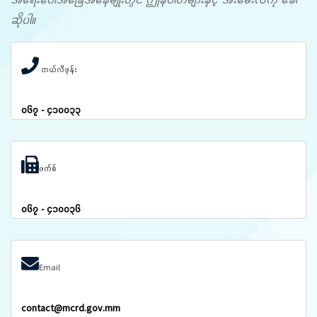
ဆိုပါ။
တယ်လီဖုန်း
၀၆၇ - ၄၁၀၀၃၃
ဖက်စ်
၀၆၇ - ၄၁၀၀၃၆
Email
contact@mcrd.gov.mm