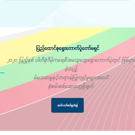
ပြည်ထောင်စုရွေးကောက်ပွဲကော်မရှင်
၂၀၂၀ ပြည့်နှစ် ပါတီစုံဒီမိုကရေစီအထွေထွေရွေးကောက်ပွဲတွင် ဖြစ်ပွား
ခဲ့သည့်
မဲမသမာမှုနှင့်တရားမဲ့ပြုကျင့်မှုများအပေါ်
စုံစမ်းစစ်ဆေးတွေ့ရှိချက်
ဆက်လက်ဖတ်ရှုပါရန်