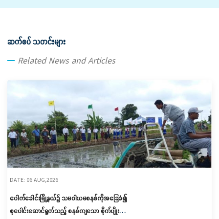
ဆက်စပ် သတင်းများ
Related News and Articles
DATE: 06 AUG,2026
ပေါက်ခေါင်းမြို့နယ်၌ သမဝါယမစနစ်ကိုအခြေခံ၍
စုပေါင်းဆောင်ရွက်သည့် စနစ်ကျသော စိုက်ပျိုးရေး