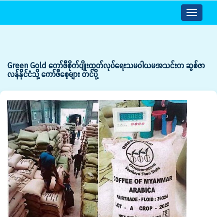
Toggle
navigatio
Green Gold ကော်ဖီစိုက်ပျိုးထုတ်လုပ်ရေးသမဝါယမအသင်းက ဆွစ်ဇာ
လန်နိုင်ငံသို့ ကော်ဖီစေ့များ တင်ပို့