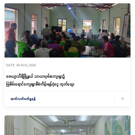
DATE: 06 AUG,2026
ဇေယျာသီရိမြို့နယ် သာယာဝှမ်းကျေးရွာ၌
မြစိမ်းရောင်ကျေးရွာစီမံကိန်းရန်ပုံငွေ ထုတ်ချေး
ဆက်လက်ဖတ်ရှုရန်