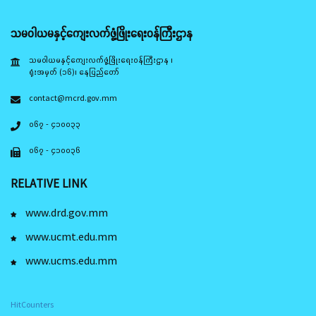
သမဝါယမနှင့်ကျေးလက်ဖွံ့ဖြိုးရေးဝန်ကြီးဌာန
သမဝါယမနှင့်ကျေးလက်ဖွံ့ဖြိုးရေးဝန်ကြီးဌာန ၊
ရုံးအမှတ် (၁၆)၊ နေပြည်တော်
contact@mcrd.gov.mm
၀၆၇ - ၄၁၀၀၃၃
၀၆၇ - ၄၁၀၀၃၆
RELATIVE LINK
www.drd.gov.mm
www.ucmt.edu.mm
www.ucms.edu.mm
HitCounters