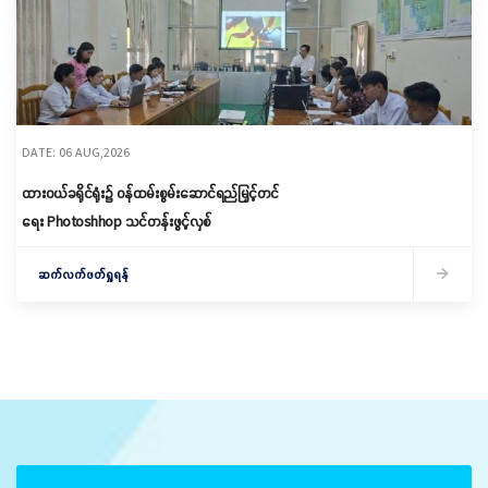
DATE: 06 AUG,2026
ထားဝယ်ခရိုင်ရုံး၌ ဝန်ထမ်းစွမ်းဆောင်ရည်မြှင့်တင်
ရေး Photoshhop သင်တန်းဖွင့်လှစ်
ဆက်လက်ဖတ်ရှုရန်