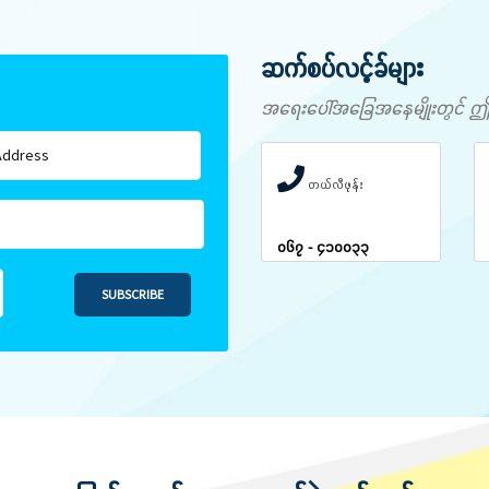
ဆက်စပ်လင့်ခ်များ
အရေးပေါ်အခြေအနေမျိုးတွင် ဤနံပါ
တယ်လီဖုန်း
၀၆၇ - ၄၁၀၀၃၃
SUBSCRIBE