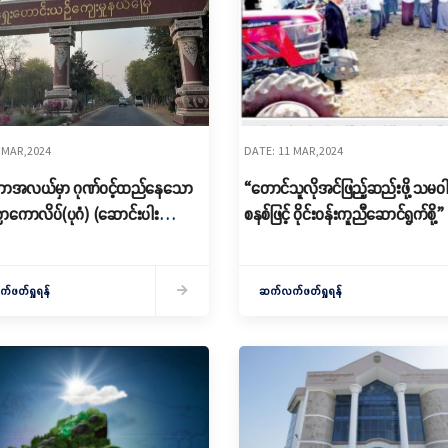
 MAR,2024
DATE: 11 MAR,2024
ံတောအလယ်မှာ ဂုဏ်ဝင့်ထည်နေသော
“တောင်သူလိုအင်ဖြည့်ဆည်းဖို့ သမ
ာကောလိပ်(ပုဂံ) (ဆောင်းပါး
စနစ်ဖြင့် ဝိုင်းဝန်းကူညီဆောင်ရွက်စို့”
)
ဖတ်ရှုရန်
ဆက်လက်ဖတ်ရှုရန်