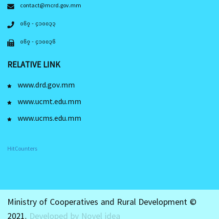
contact@mcrd.gov.mm
၀၆၇ - ၄၁၀၀၃၃
၀၆၇ - ၄၁၀၀၃၆
RELATIVE LINK
www.drd.gov.mm
www.ucmt.edu.mm
www.ucms.edu.mm
HitCounters
Ministry of Cooperatives and Rural Development ©
2021.
Developed by Novel idea