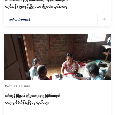
ကျပ်သန်း(၂၅၀)နှင့်ညီမျှသော မျိုးစပါး၊ သွင်းအားစု
ပေးအပ်ပွဲ ကျင်းပ
ဆက်လက်ဖတ်ရှုရန်
DATE: 23 JUL,2026
မင်းတုန်းမြို့နယ် ကြို့ဝကျေးရွာ၌ မြစိမ်းရောင်
ကျေးရွာစီမံကိန်းရန်ပုံငွေ ထုတ်ချေး