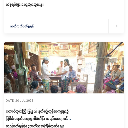
ကိစ္စရပ်များတွေ့ဆုံဆွေးနွေး
ဆက်လက်ဖတ်ရှုရန်
DATE: 20 JUL,2026
တောင်တွင်းကြီးမြို့နယ် နတ်စဉ်ကုန်းကျေးရွာ၌
မြစိမ်းရောင်ကျေးရွာစီမံကိန်း အရင်းမပျောက်
လည်ပတ်ရန်ပုံငွေတတိယအကြိမ်ထုတ်ချေး