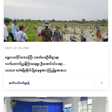
DATE: 22 JUL,2026
မန္တလေးတိုင်းဒေသကြီး သမဝါယမဦးစီးဌာနမှ
လက်ထောက်ညွှန်ကြားရေးမှူး ဦးအောင်ဝင်း၊ ဧရာ
ပဒေသာ စပါးမျိုးစိုက်ပျိုးနေမှုအား ကြည့်ရှုအားပေး
ဆက်လက်ဖတ်ရှုရန်