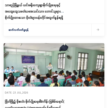
သာစည်မြို့နယ် ယင်းမရိုးကျေးရွာစိုက်ပျိုးရေးနှင့်
အထွေထွေသမဝါယမအသင်းသား တောင်သူများ
စိုက်ပျိုးထားသော မိုးဝါများပန်းတိုင်အထွက်နှုန်းရရှိ
ရေး တာဝန်ရှိသူများကွင်းဆင်းကြည့်ရှု
ဆက်လက်ဖတ်ရှုရန်
DATE: 23 JUL,2026
မြိတ်မြို့၌ မိုးစပါး စိုက်ပျိုးရေးစီမံကိန်း မြစိမ်းရောင်(
သမဝါယမကဏ္ဍ)မှ (၁)ဧကအထွက်နှုန်းတိုးစေရန်