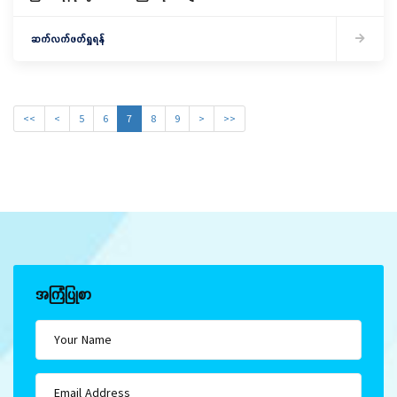
ဆက်လက်ဖတ်ရှုရန်
<<
<
5
6
7
8
9
>
>>
အကြံပြုစာ