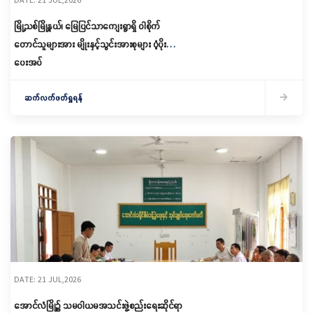
မြို့သစ်မြို့နယ်၊ မြေပြင်သာကျေးရွာရှိ ဝါစိုက်
တောင်သူများအား မျိုးနှင့်သွင်းအားစုများ ပံ့ပိုး
ပေးအပ်
ဆက်လက်ဖတ်ရှုရန်
DATE: 21 JUL,2026
အောင်လံမြို့၌ သမဝါယမအသင်းဖွဲ့စည်းရေးဆိုင်ရာ