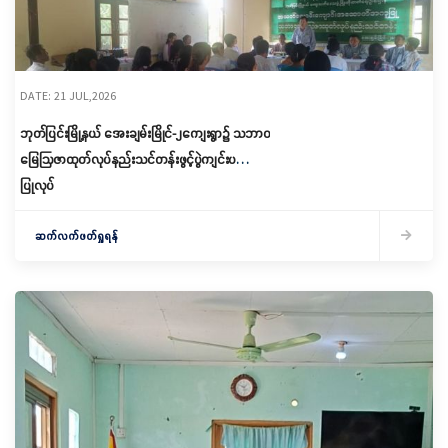
DATE: 21 JUL,2026
ဘုတ်ပြင်းမြို့နယ် အေးချမ်းမြိုင်-၂ကျေးရွာ၌ သဘာဝ
မြေဩဇာထုတ်လုပ်နည်းသင်တန်းဖွင့်ပွဲကျင်းပ
ပြုလုပ်
ဆက်လက်ဖတ်ရှုရန်