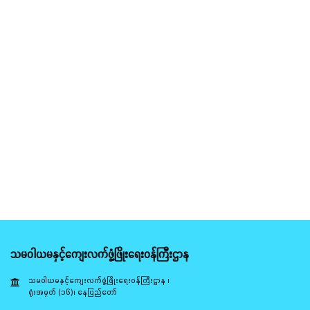
သမဝါယမနှင့်ကျေးလက်ဖွံ့ဖြိုးရေးဝန်ကြီးဌာန
သမဝါယမနှင့်ကျေးလက်ဖွံ့ဖြိုးရေးဝန်ကြီးဌာန ၊
ရုံးအမှတ် (၁၆)၊ နေပြည်တော်