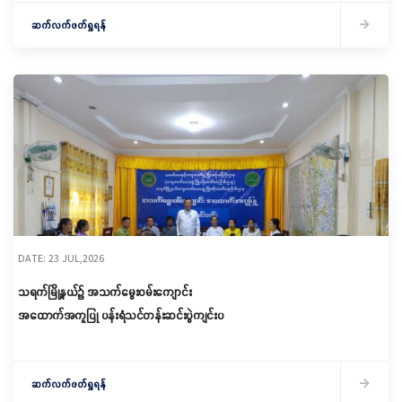
ဆက်လက်ဖတ်ရှုရန်
DATE: 23 JUL,2026
သရက်မြို့နယ်၌ အသက်မွေးဝမ်းကျောင်း
အထောက်အကူပြု ပန်းရံသင်တန်းဆင်းပွဲကျင်းပ
ဆက်လက်ဖတ်ရှုရန်