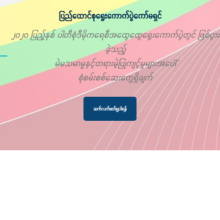
ပြည်ထောင်စုရွေးကောက်ပွဲကော်မရှင်
၂၀၂၀ ပြည့်နှစ် ပါတီစုံဒီမိုကရေစီအထွေထွေရွေးကောက်ပွဲတွင် ဖြစ်ပွား
ခဲ့သည့်
မဲမသမာမှုနှင့်တရားမဲ့ပြုကျင့်မှုများအပေါ်
စုံစမ်းစစ်ဆေးတွေ့ရှိချက်
ဆက်လက်ဖတ်ရှုပါရန်