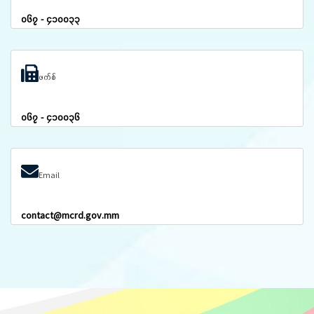
၀၆၇ - ၄၁၀၀၃၃
ဖက်စ်
၀၆၇ - ၄၁၀၀၃၆
Email
contact@mcrd.gov.mm