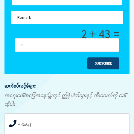
2 + 43 =
SUBSCRIBE
ဆက်စပ်လင့်ခ်များ
အရေးပေါ်အခြေအနေမျိုးတွင် ဤနံပါတ်များနှင့် အီးမေးလ်ကို ခေါ်
ဆိုပါ။
တယ်လီဖုန်း