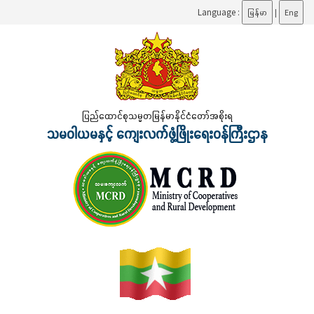
Language :
မြန်မာ
|
Eng
ပြည်ထောင်စုသမ္မတမြန်မာနိုင်ငံတော်အစိုးရ
သမဝါယမနှင့် ကျေးလက်ဖွံ့ဖြိုးရေးဝန်ကြီးဌာန