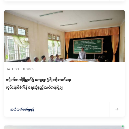
DATE: 23 JUL,2026
ကျိုက်လတ်မြို့နယ်၌ ကျေးရွာဖွံ့ဖြိုးတိုးတက်ရေး
လုပ်ငန်းစီမံကိန်းရေးဆွဲနည်းသင်တန်းပို့ချ
ဆက်လက်ဖတ်ရှုရန်