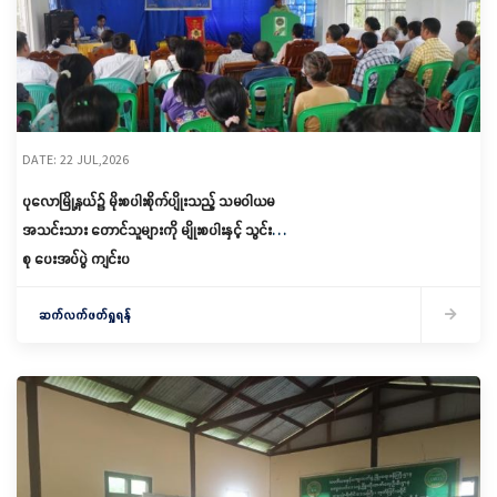
DATE: 22 JUL,2026
ပုလောမြို့နယ်၌ မိုးစပါးစိုက်ပျိုးသည့် သမဝါယမ
အသင်းသား တောင်သူများကို မျိုးစပါးနှင့် သွင်းအား
စု ပေးအပ်ပွဲ ကျင်းပ
ဆက်လက်ဖတ်ရှုရန်