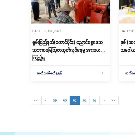
DATE: 08 JUL,2022
DATE: 03
ရှမ်းပြည်နယ်(တောင်ပိုင်း) ညောင်ရွှေဒေသ
နှစ် (၁၀
သဘာဝမြေဩဇာထုတ်လုပ်နေမှု အားပေး
သမဝါယမ
ကြည့်ရှု
ဆက်လက်ဖတ်ရှုရန်
ဆက်လက်
<<
<
59
60
61
62
63
>
>>