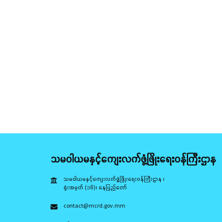
သမဝါယမနှင့်ကျေးလက်ဖွံ့ဖြိုးရေးဝန်ကြီးဌာန
သမဝါယမနှင့်ကျေးလက်ဖွံ့ဖြိုးရေးဝန်ကြီးဌာန ၊
ရုံးအမှတ် (၁၆)၊ နေပြည်တော်
contact@mcrd.gov.mm