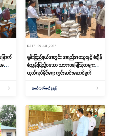
DATE: 09 JUL,2022
မြောက်
ရှမ်းပြည်နယ်အတွင်း အရည်အသွေးနှင့် စံချိန်
်းအနား
စံညွှန်းပြည့်ဝသော သဘာဝမြေဩဇာများ
ထုတ်လုပ်နိုင်ရေး ကွင်းဆင်းဆောင်ရွက်
ဆက်လက်ဖတ်ရှုရန်