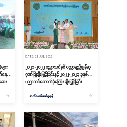
DATE: 21 JUL,2022
)များ
၂၀၂၁-၂၀၂၂ ပညာသင်နှစ် ပညာရည်ချွန်ဆု
က်နေ
ဂုဏ်ပြုချီးမြှင့်ခြင်းနှင့် ၂၀၂၂-၂၀၂၃ ခုနှစ်
်ဆေး
ပညာသင်ထောက်ပံ့ကြေး ချီးမြှင့်ခြင်း
အခမ်းအနား ကျင်းပ
ဆက်လက်ဖတ်ရှုရန်