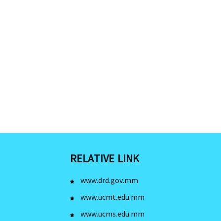
RELATIVE LINK
www.drd.gov.mm
www.ucmt.edu.mm
www.ucms.edu.mm