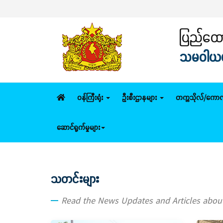
ပြည်ထောင
သမဝါယမနှ
ဝန်ကြီးရုံး
ဦးစီးဌာနများ
တက္ကသိုလ်/ကောလ
ဆောင်ရွက်မှုများ
သတင်းများ
Read the News Updates and Articles abo