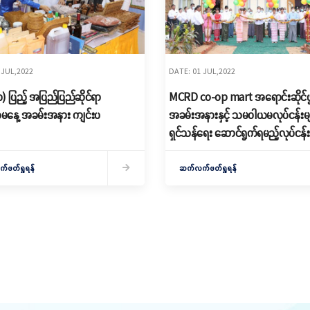
 JUL,2022
DATE: 01 JUL,2022
၀) ပြည့် အပြည်ပြည်ဆိုင်ရာ
MCRD co-op mart အရောင်းဆိုင်ဖွင့
နေ့ အခမ်းအနား ကျင်းပ
အခမ်းအနားနှင့် သမဝါယမလုပ်ငန်းမျ
ရှင်သန်ရေး ဆောင်ရွက်ရမည့်လုပ်ငန်း
ရှင်းလင်းခြင်း အစည်းအဝေး ကျင်းပ
ဖတ်ရှုရန်
ဆက်လက်ဖတ်ရှုရန်