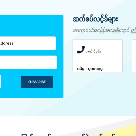
ဆက်စပ်လင့်ခ်များ
အရေးပေါ်အခြေအနေမျိုးတွင် ဤနံပါ
တယ်လီဖုန်း
၀၆၇ - ၄၁၀၀၃၃
SUBSCRIBE