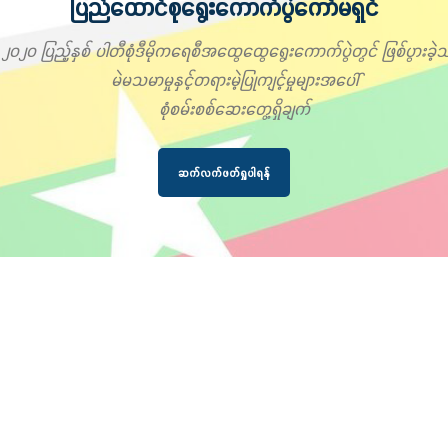
ပြည်ထောင်စုရွေးကောက်ပွဲကော်မရှင်
၂၀၂၀ ပြည့်နှစ် ပါတီစုံဒီမိုကရေစီအထွေထွေရွေးကောက်ပွဲတွင် ဖြစ်ပွားခဲ့သ
မဲမသမာမှုနှင့်တရားမဲ့ပြုကျင့်မှုများအပေါ်
စုံစမ်းစစ်ဆေးတွေ့ရှိချက်
ဆက်လက်ဖတ်ရှုပါရန်