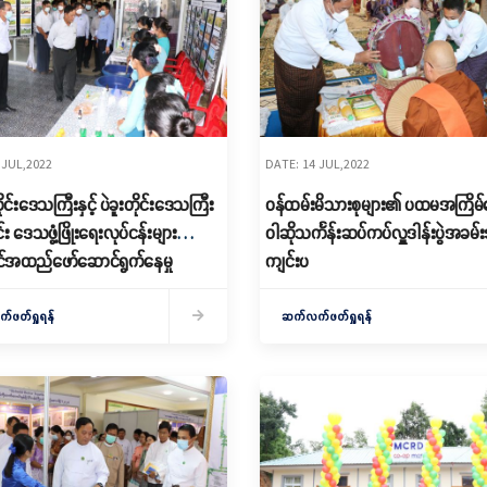
 JUL,2022
DATE: 14 JUL,2022
င်းဒေသကြီးနှင့် ပဲခူးတိုင်းဒေသကြီး
ဝန်ထမ်းမိသားစုများ၏ ပထမအကြိမ်
်း ဒေသဖွံ့ဖြိုးရေးလုပ်ငန်းများ
ဝါဆိုသင်္ကန်းဆပ်ကပ်လှူဒါန်းပွဲအခမ
အထည်ဖော်ဆောင်ရွက်နေမှု
ကျင်းပ
ုစစ်ဆေး
ဖတ်ရှုရန်
ဆက်လက်ဖတ်ရှုရန်