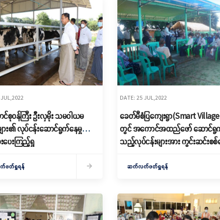
 JUL,2022
DATE: 25 JUL,2022
င်စုဝန်ကြီး ဦးလှမိုး သမဝါယမ
ခေတ်မီစံပြကျေးရွာ(Smart Village
ား၏ လုပ်ငန်းဆောင်ရွက်နေမှုများ
တွင် အကောင်အထည်ဖော် ဆောင်ရွ
ပေးကြည့်ရှု
သည့်လုပ်ငန်းများအား ကွင်းဆင်းစစ
ဖတ်ရှုရန်
ဆက်လက်ဖတ်ရှုရန်