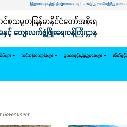
ပြည်ထောင်စုဝန်ကြီး ဦးမျိုးဇော်သိမ်း ယူရီးယားမြေဩဇာဝယ်ယူဖြန့်ဖြူးရောင်းချရေး ဦးဆ
်စုသမ္မတမြန်မာနိုင်ငံတော်အစိုးရ
င့် ကျေးလက်ဖွံ့ဖြိုးရေးဝန်ကြီးဌာန
ိပ်များ
သင်တန်းကျောင်းများ
ဥပဒေနှင့်နည်းဥပဒေများ
အိတ်ဖွင့
ut Government