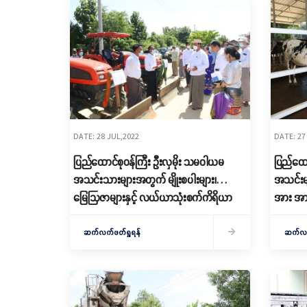
DATE: 28 JUL,2022
DATE: 27
ပြည်ထောင်စုဝန်ကြီး ဦးလှမိုး သမဝါယမ
ပြည်ထော
အသင်းသားများအတွက် မျိုးစပါးများ၊
အသင်းမျ
မြေဩဇာများနှင့် လယ်ယာသုံးစက်ကိရိယာ
အား အား
များ ထောက်ပံ့ပေးအပ်ခြင်း အခမ်းအနားသို့
တက်ရောက်
ဆက်လက်ဖတ်ရှုရန်
ဆက်လက်