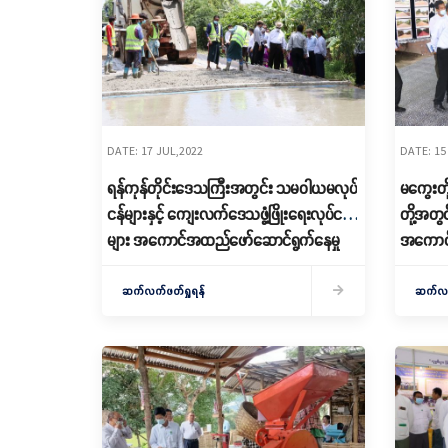
DATE: 17 JUL,2022
DATE: 15
ရန်ကုန်တိုင်းဒေသကြီးအတွင်း သမဝါယမလုပ်
မကွေးတို
ငန်များနှင့် ကျေးလက်ဒေသဖွံ့ဖြိုးရေးလုပ်ငန်း
တို့အတွင
များ အကောင်အထည်ဖော်ဆောင်ရွက်နေမှု
အကောင်
ကြည့်ရှုစစ်ဆေး
ကြည့်ရှ
ဆက်လက်ဖတ်ရှုရန်
ဆက်လက်