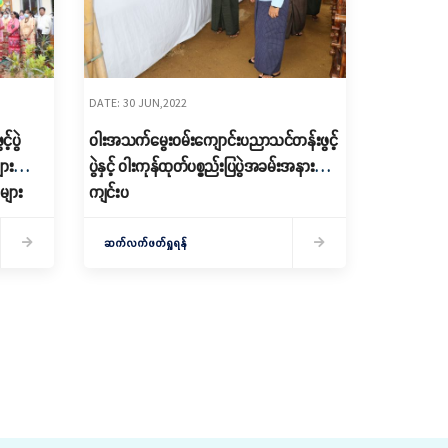
DATE: 30 JUN,2022
်ပွဲ
ဝါးအသက်မွေးဝမ်းကျောင်းပညာသင်တန်းဖွင့်
ား
ပွဲနှင့် ဝါးကုန်ထုတ်ပစ္စည်းပြပွဲအခမ်းအနား
များ
ကျင်းပ
ဆက်လက်ဖတ်ရှုရန်