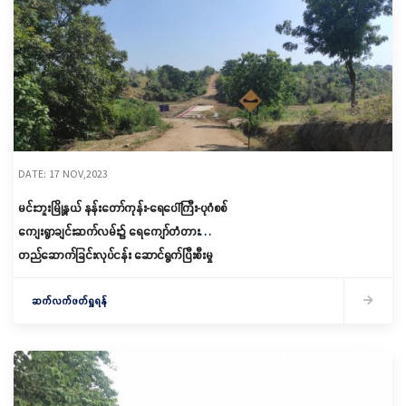
DATE: 17 NOV,2023
မင်းဘူးမြို့နယ် နန်းတော်ကုန်း-ရေပေါ်ကြီး-ပုဂံစစ်
ကျေးရွာချင်းဆက်လမ်း၌ ရေကျော်တံတား
တည်ဆောက်ခြင်းလုပ်ငန်း ဆောင်ရွက်ပြီးစီးမှု
စစ်ဆေး
ဆက်လက်ဖတ်ရှုရန်