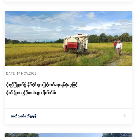
DATE: 17 NOV,2023
မိုးညိုမြို့နယ်၌ နိုင်ငံ့စီးပွားမြှင့်တင်ရေးရန်ပုံငွေဖြင့်
စိုက်ပျိုးသည့်မိုးစပါးများ ရိတ်သိမ်း
ဆက်လက်ဖတ်ရှုရန်