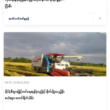
ပြီးစီး
ဆက်လက်ဖတ်ရှုရန်
DATE: 20 NOV,2023
နိုင်ငံ့စီးပွားမြှင့်တင်ရေးရန်ပုံငွေဖြင့် စိုက်ပျိုးသည့်မိုး
စပါးများ စတင်ရိတ်သိမ်း