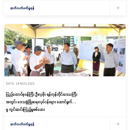
ဆက်လက်ဖတ်ရှုရန်
DATE: 19 NOV,2023
ပြည်ထောင်စုဝန်ကြီး ဦးလှမိုး ရန်ကုန်တိုင်းဒေသကြီး
အတွင်း ဒေသဖွံ့ဖြိုးရေးလုပ်ငန်းများ ဆောင်ရွက်နေ
မှု ကွင်းဆင်းကြည့်ရှုစစ်ဆေး
ဆက်လက်ဖတ်ရှုရန်