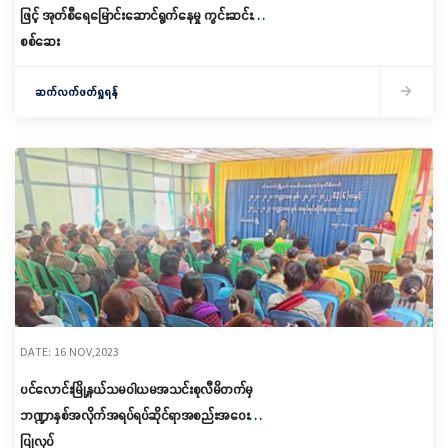
ဖြင့် အုတ်စီရေမြောင်းဆောင်ရွက်နေမှု ကွင်းဆင်း
စစ်ဆေး
ဆက်လက်ဖတ်ရှုရန်
DATE: 16 NOV,2023
ပင်လောင်းမြို့နယ်သမဝါယမအသင်းစုလီမိတက်မှ
ဘဏ္ဍာနှစ်အလိုက်အရပ်ရပ်ဆိုင်ရာအစည်းအဝေး
ပြုလုပ်