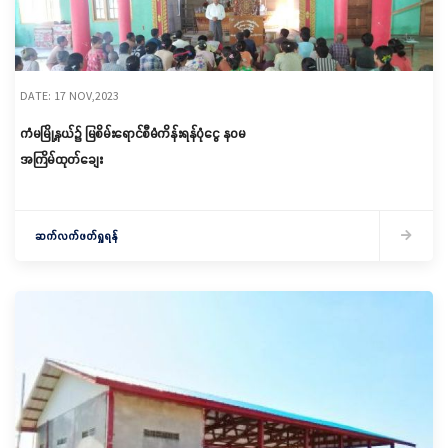
DATE: 17 NOV,2023
ကံမမြို့နယ်၌ မြစိမ်းရောင်စီမံကိန်းရန်ပုံငွေ နဝမ
အကြိမ်ထုတ်ချေး
ဆက်လက်ဖတ်ရှုရန်