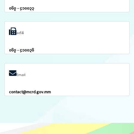
၀၆၇ - ၄၁၀၀၃၃
ဖက်စ်
၀၆၇ - ၄၁၀၀၃၆
Email
contact@mcrd.gov.mm