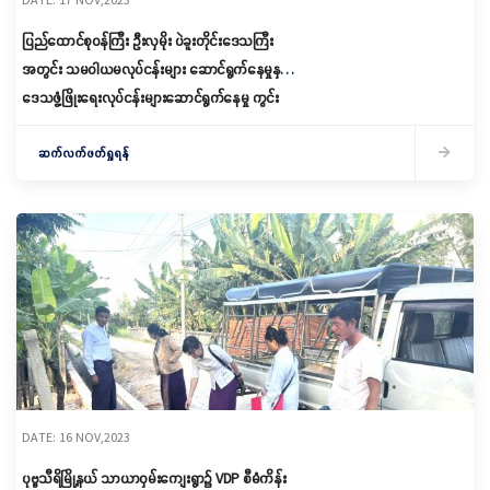
ပြည်ထောင်စုဝန်ကြီး ဦးလှမိုး ပဲခူးတိုင်းဒေသကြီး
အတွင်း သမဝါယမလုပ်ငန်းများ ဆောင်ရွက်နေမှုနှင့်
ဒေသဖွံ့ဖြိုးရေးလုပ်ငန်းများဆောင်ရွက်နေမှု ကွင်း
ဆင်းကြည့်ရှုစစ်ဆေး
ဆက်လက်ဖတ်ရှုရန်
DATE: 16 NOV,2023
ပုဗ္ဗသီရိမြို့နယ် သာယာဝှမ်းကျေးရွာ၌ VDP စီမံကိန်း