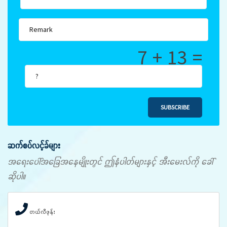
7 + 13 =
SUBSCRIBE
ဆက်စပ်လင့်ခ်များ
အရေးပေါ်အခြေအနေမျိုးတွင် ဤနံပါတ်များနှင့် အီးမေးလ်ကို ခေါ်
ဆိုပါ။
တယ်လီဖုန်း