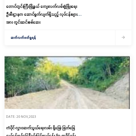
တောင်တွင်းကြီးမြို့နယ် ကျေးလက်လမ်းဖွံ့ဖြိုးရေး
ဦးစီးဌာနက ဆောင်ရွက်လျက်ရှိသည့် လုပ်ငန်းများ
အား ကွင်းဆင်းစစ်ဆေး
ဆက်လက်ဖတ်ရှုရန်
DATE: 20 NOV,2023
ကံပိုင်-လွှာဝဆက်သွယ်ရေးလမ်း ဖို့မြေ၊ ဖြတ်မြေ
လုပ်ငန်းနှင့်မြေနီခင်းခြင်းလုပ်ငန်း ၆၀ ရာခိုင်နှုန်း