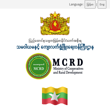
Language :
မြန်မာ
|
Eng
ပြည်ထောင်စုသမ္မတမြန်မာနိုင်ငံတော်အစိုးရ
သမဝါယမနှင့် ကျေးလက်ဖွံ့ဖြိုးရေးဝန်ကြီးဌာန