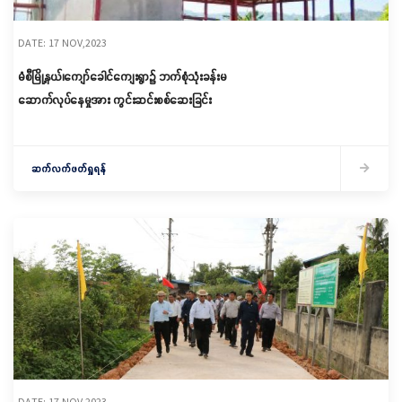
DATE: 17 NOV,2023
မံစီမြို့နယ်၊ကျော်ခေါင်ကျေးရွာ၌ ဘက်စုံသုံးခန်းမ
ဆောက်လုပ်နေမှုအား ကွင်းဆင်းစစ်ဆေးခြင်း
ဆက်လက်ဖတ်ရှုရန်
DATE: 17 NOV,2023