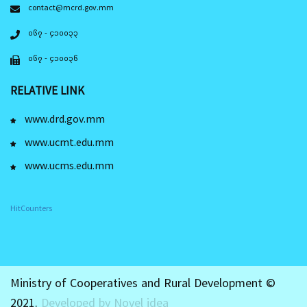
contact@mcrd.gov.mm
၀၆၇ - ၄၁၀၀၃၃
၀၆၇ - ၄၁၀၀၃၆
RELATIVE LINK
www.drd.gov.mm
www.ucmt.edu.mm
www.ucms.edu.mm
HitCounters
Ministry of Cooperatives and Rural Development ©
2021.
Developed by Novel idea