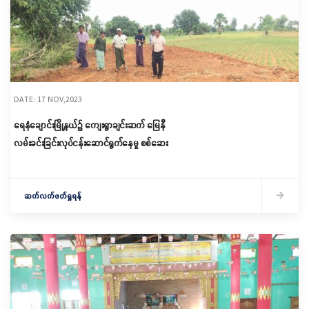
DATE: 17 NOV,2023
ရေနံချောင်းမြို့နယ်၌ ကျေးရွာချင်းဆက် မြေနီ
လမ်းခင်းခြင်းလုပ်ငန်းဆောင်ရွက်နေမှု စစ်ဆေး
ဆက်လက်ဖတ်ရှုရန်