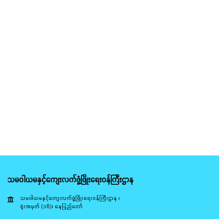
သမဝါယမနှင့်ကျေးလက်ဖွံ့ဖြိုးရေးဝန်ကြီးဌာန
သမဝါယမနှင့်ကျေးလက်ဖွံ့ဖြိုးရေးဝန်ကြီးဌာန ၊
ရုံးအမှတ် (၁၆)၊ နေပြည်တော်