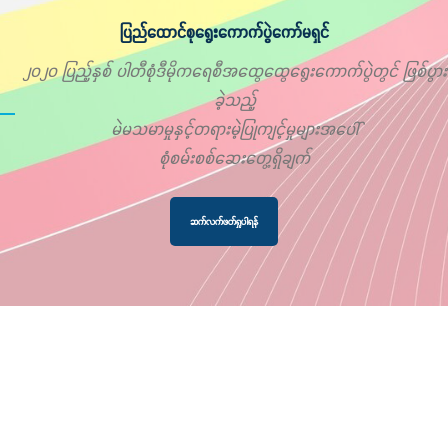
ပြည်ထောင်စုရွေးကောက်ပွဲကော်မရှင်
၂၀၂၀ ပြည့်နှစ် ပါတီစုံဒီမိုကရေစီအထွေထွေရွေးကောက်ပွဲတွင် ဖြစ်ပွား
ခဲ့သည့်
မဲမသမာမှုနှင့်တရားမဲ့ပြုကျင့်မှုများအပေါ်
စုံစမ်းစစ်ဆေးတွေ့ရှိချက်
ဆက်လက်ဖတ်ရှုပါရန်