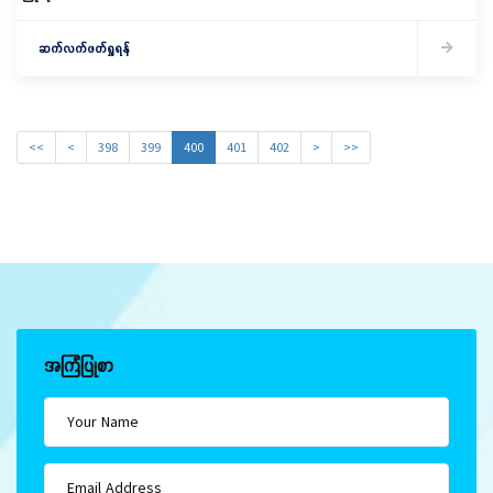
ဆက်လက်ဖတ်ရှုရန်
<<
<
398
399
400
401
402
>
>>
အကြံပြုစာ