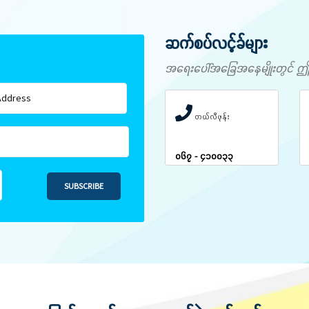
ဆက်စပ်လင့်ခ်များ
အရေးပေါ်အခြေအနေမျိုးတွင် ဤနံပါ
တယ်လီဖုန်း
၀၆၇ - ၄၁၀၀၃၃
SUBSCRIBE