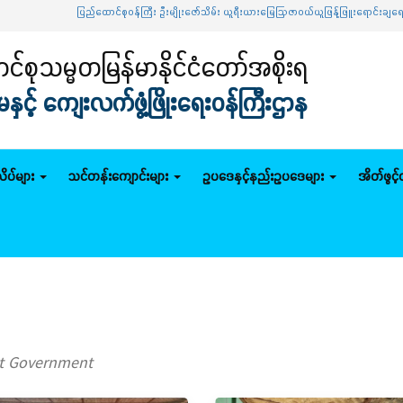
ပြည်ထောင်စုဝန်ကြီး ဦးမျိုးဇော်သိမ်း ယူရီးယားမြေဩဇာဝယ်ယူဖြန့်ဖြူးရောင်းချရေး ဦးဆောင်
်စုသမ္မတမြန်မာနိုင်ငံတော်အစိုးရ
င့် ကျေးလက်ဖွံ့ဖြိုးရေးဝန်ကြီးဌာန
ိပ်များ
သင်တန်းကျောင်းများ
ဥပဒေနှင့်နည်းဥပဒေများ
အိတ်ဖွင့
ut Government