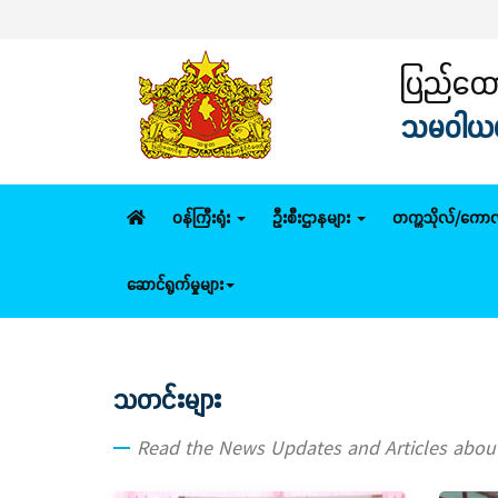
ပြည်ထောင
သမဝါယမနှ
ဝန်ကြီးရုံး
ဦးစီးဌာနများ
တက္ကသိုလ်/ကောလ
ဆောင်ရွက်မှုများ
သတင်းများ
Read the News Updates and Articles abo