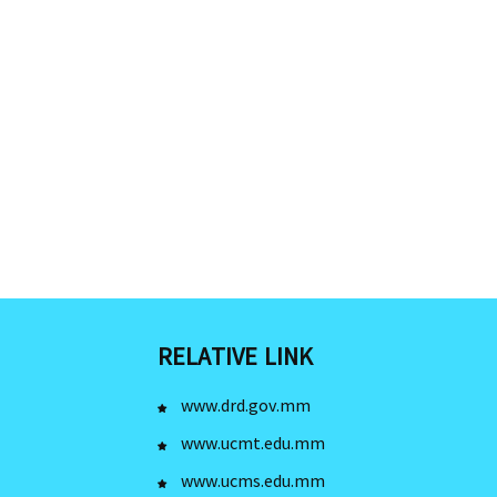
RELATIVE LINK
www.drd.gov.mm
www.ucmt.edu.mm
www.ucms.edu.mm