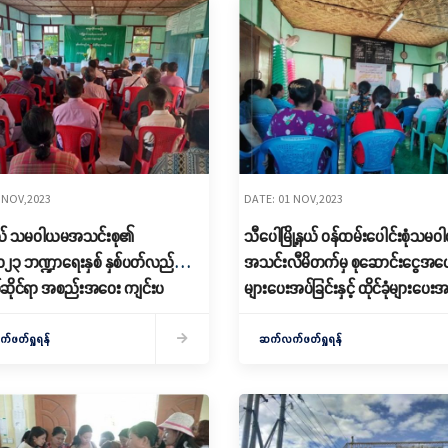
 NOV,2023
DATE: 01 NOV,2023
ု့နယ် သမဝါယမအသင်းစု၏
သီပေါမြို့နယ် ဝန်ထမ်းပေါင်းစုံသမ
ဘဏ္ဍာရေးနှစ် နှစ်ပတ်လည်
အသင်းလီမိတက်မှ စုဆောင်းငွေအပေ
ဆိုင်ရာ အစည်းအဝေး ကျင်းပ
များပေးအပ်ခြင်းနှင့် ထိုင်ခုံများပေးအ
လှူဒါန်းပွဲ အခမ်းအနားကျင်းပ
ဖတ်ရှုရန်
ဆက်လက်ဖတ်ရှုရန်