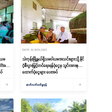
DATE: 01 NOV,2023
ဝါယမ
သဲကုန်းမြို့နယ်ရှိသမဝါယမအသင်းများသို့ နိုင်
ါ်အတိုး
ငံ့စီးပွားမြှင့်တင်ရေးရန်ပုံငွေမှ သွင်းအားစု
ပ်
ထောက်ပံ့ငွေများ ပေးအပ်
ဆက်လက်ဖတ်ရှုရန်