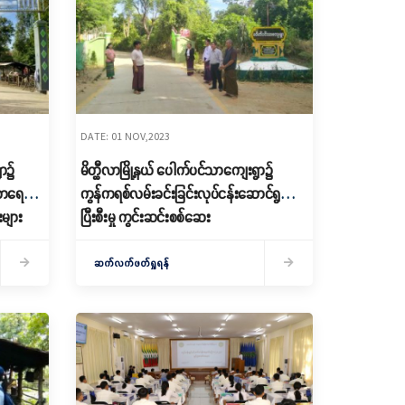
DATE: 01 NOV,2023
ွာ၌
မိတ္ထီလာမြို့နယ် ပေါက်ပင်သာကျေးရွာ၌
ုလာရေ
ကွန်ကရစ်လမ်းခင်းခြင်းလုပ်ငန်းဆောင်ရွက်
များ
ပြီးစီးမှု ကွင်းဆင်းစစ်ဆေး
ဆက်လက်ဖတ်ရှုရန်