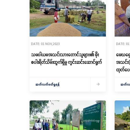
DATE: 01 NOV,2023
DATE: 01
သမဝါယမအသင်းသားတောင်သူများ၏ မိုး
မေဃရှေ
စပါးရိတ်သိမ်းထွက်ရှိမှု ကွင်းဆင်းဆောင်ရွက်
အသင်း(လီမိတက်)
ထုတ်ပေ
ဆက်လက်ဖတ်ရှုရန်
ဆက်လက်