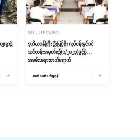
DATE: 01 NOV,2023
ျေးရွာ၌
ဒုတိယဝန်ကြီး ဦးမြင့်စိုး လုပ်ငန်းခွင်ဝင်
သင်တန်းအမှတ်စဉ်(၁/၂၀၂၃)ဖွင့်ပွဲ
အခမ်းအနားတက်ရောက်
ဆက်လက်ဖတ်ရှုရန်