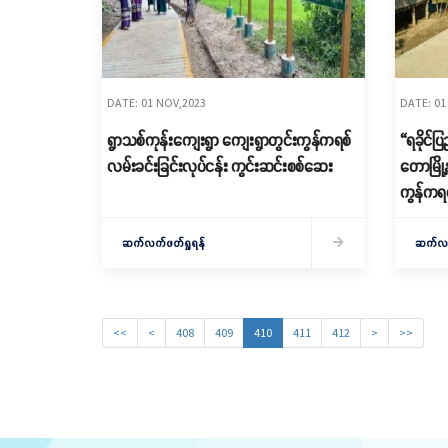
DATE: 01 NOV,2023
DATE: 01
ရွာသစ်ကုန်းကျေးရွာ ကျေးရွာတွင်းကွန်ကရစ်
“ရခိုင်ပ
လမ်းခင်းခြင်းလုပ်ငန်း ကွင်းဆင်းစစ်ဆေး
တောမြို
ကွန်ကရစ်
အား ကွင
ဆက်လက်ဖတ်ရှုရန်
ဆက်လက်
<<
<
408
409
410
411
412
>
>>