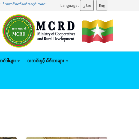
ကော်မတီအစည်းအဝေးသို့ တက်ရောက်
.......
ပြည်ထောင်စုဝန်ကြီး ဦးမျိုးဇော်သိမ်း နေပြည်တော်ကောင်စီ
Language :
မြန်မာ
|
Eng
်တင်ဒါများ
သတင်းနှင့် မီဒီယာများ