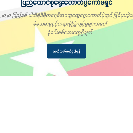
ပြည်ထောင်စုရွေးကောက်ပွဲကော်မရှင်
၂၀၂၀ ပြည့်နှစ် ပါတီစုံဒီမိုကရေစီအထွေထွေရွေးကောက်ပွဲတွင် ဖြစ်ပွားခဲ့သ
မဲမသမာမှုနှင့်တရားမဲ့ပြုကျင့်မှုများအပေါ်
စုံစမ်းစစ်ဆေးတွေ့ရှိချက်
ဆက်လက်ဖတ်ရှုပါရန်