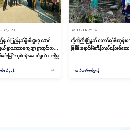
 NOV,2023
DATE: 01 NOV,2023
ြည်နယ် ပြည်နယ်ဦးစီးမှူး မှ မောင်
တိုက်ကြီးမြို့နယ် တောင်ရပ်ဇီးကုန်းက
့နယ် ရွာသာယာကျေးရွာ ရွာတွင်းလမ်း
မြစိမ်းရောင်စီမံကိန်းလုပ်ငန်းစစ်ဆေး
ခင်းခြင်းလုပ်ငန်းဆောင်ရွက်ထားရှိမှု
်းဆင်းဆောင်ရွက်ခြင်း”
ဖတ်ရှုရန်
ဆက်လက်ဖတ်ရှုရန်