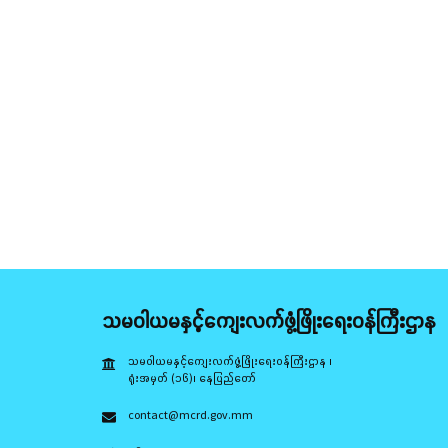
သမဝါယမနှင့်ကျေးလက်ဖွံ့ဖြိုးရေးဝန်ကြီးဌာန
သမဝါယမနှင့်ကျေးလက်ဖွံ့ဖြိုးရေးဝန်ကြီးဌာန ၊
ရုံးအမှတ် (၁၆)၊ နေပြည်တော်
contact@mcrd.gov.mm