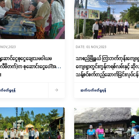
 NOV,2023
DATE: 01 NOV,2023
့ဆောင်ငွေစုငွေချေးသမဝါယမ
သာစည်မြို့နယ် ကြာဘက်ကုန်းကျေးရ
က စုဆောင်းငွေပေါ်အတိုး
ကျေးရွာတွင်းကွန်ကရစ်လမ်းနှင့် ဆိ
း
သန့်စင်စက်တည်ဆောက်ခြင်းလုပ်ငန်း
ဆောင်ရွက်ပြီးစီးမှုကွင်းဆင်းစစ်ဆေး
ဖတ်ရှုရန်
ဆက်လက်ဖတ်ရှုရန်