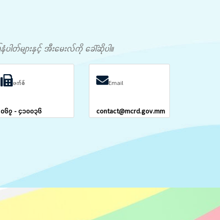
တ်များနှင့် အီးမေးလ်ကို ခေါ်ဆိုပါ။
ဖက်စ်
Email
၀၆၇ - ၄၁၀၀၃၆
contact@mcrd.gov.mm