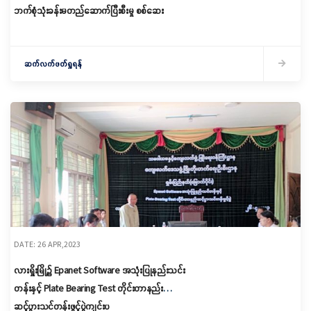
ဘက်စုံသုံးခန်းမတည်ဆောက်ပြီးစီးမှု စစ်ဆေး
ဆက်လက်ဖတ်ရှုရန်
DATE: 26 APR,2023
လားရှိုးမြို့၌ Epanet Software အသုံးပြုနည်းသင်း
တန်းနှင့် Plate Bearing Test တိုင်းတာနည်း
ဆင့်ပွားသင်တန်းဖွင့်ပွဲကျင်းပ