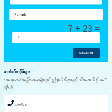
7 + 23 =
SUBSCRIBE
ဆက်စပ်လင့်ခ်များ
အရေးပေါ်အခြေအနေမျိုးတွင် ဤနံပါတ်များနှင့် အီးမေးလ်ကို ခေါ်
ဆိုပါ။
တယ်လီဖုန်း