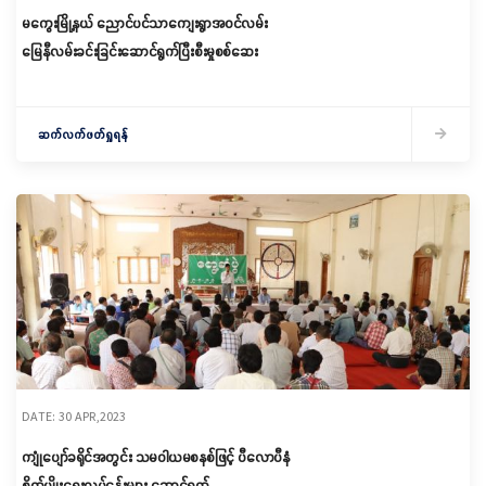
မကွေးမြို့နယ် ညောင်ပင်သာကျေးရွာအဝင်လမ်း
မြေနီလမ်းခင်းခြင်းဆောင်ရွက်ပြီးစီးမှုစစ်ဆေး
ဆက်လက်ဖတ်ရှုရန်
DATE: 30 APR,2023
ကျုံပျော်ခရိုင်အတွင်း သမဝါယမစနစ်ဖြင့် ပီလောပီနံ
စိုက်ပျိုးရေးလုပ်ငန်းများ ဆောင်ရွက်