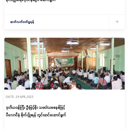
ဆက်လက်ဖတ်ရှုရန်
DATE: 29 APR,2023
ဒုတိယဝန်ကြီး ဦးမြင့်စိုး သမဝါယမစနစ်ဖြင့်
ပီလောပီနံ စိုက်ပျိုးရန် ကွင်းဆင်းဆောင်ရွက်