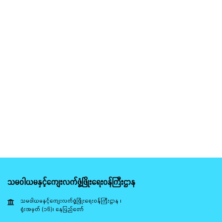
သမဝါယမနှင့်ကျေးလက်ဖွံ့ဖြိုးရေးဝန်ကြီးဌာန
သမဝါယမနှင့်ကျေးလက်ဖွံ့ဖြိုးရေးဝန်ကြီးဌာန ၊
ရုံးအမှတ် (၁၆)၊ နေပြည်တော်