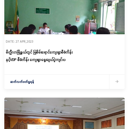
DATE: 27 APR,2023
မိတ္ထီလာမြို့နယ်တွင် မြစိမ်းရောင်ကျေးရွာစီမံကိန်း
နှင့်VDP စီမံကိန်း ကျေးရွာရွေးချယ်ပွဲကျင်းပ
ဆက်လက်ဖတ်ရှုရန်