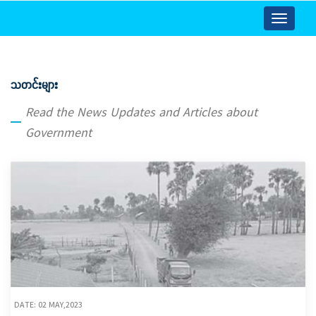
Toggle
navigatio
သတင်းများ
Read the News Updates and Articles about
Government
DATE: 02 MAY,2023