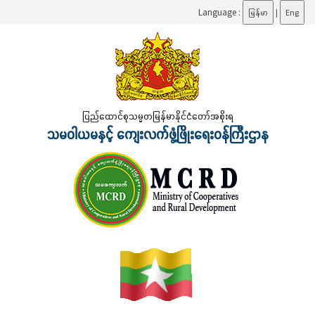
Language :
မြန်မာ
|
Eng
ပြည်ထောင်စုသမ္မတမြန်မာနိုင်ငံတော်အစိုးရ
သမဝါယမနှင့် ကျေးလက်ဖွံ့ဖြိုးရေးဝန်ကြီးဌာန