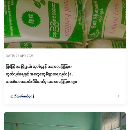
DATE: 28 APR,2023
မြစ်ကြီးနားမြို့နယ်၊ ဆွတ်ရှနန် သဘာဝမြေဩဇာ
ထုတ်လုပ်ရေးနှင့် အထွေထွေစီးပွားရေးလုပ်ငန်း
သမဝါယမအသင်းလီမိတက်မှ သဘာဝမြေဩဇာများ
ထုတ်လုပ်ဖြန့်ဖြူး ရောင်းချ
ဆက်လက်ဖတ်ရှုရန်