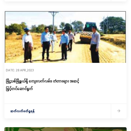
DATE: 28 APR,2023
မြို့သစ်မြို့နယ်ရှိ ကျေးလက်လမ်း၊ တံတားများ အဆင့်
မြှင့်တင်ဆောင်ရွက်
ဆက်လက်ဖတ်ရှုရန်