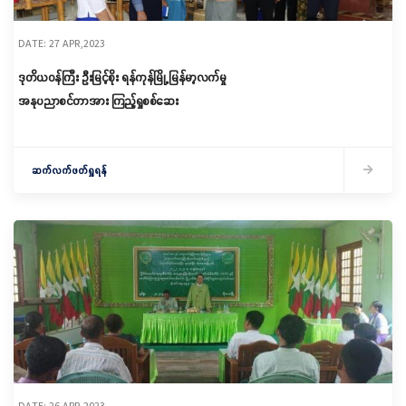
DATE: 27 APR,2023
ဒုတိယဝန်ကြီး ဦးမြင့်စိုး ရန်ကုန်မြို့ မြန်မာ့လက်မှု
အနုပညာစင်တာအား ကြည့်ရှုစစ်ဆေး
ဆက်လက်ဖတ်ရှုရန်
DATE: 26 APR,2023