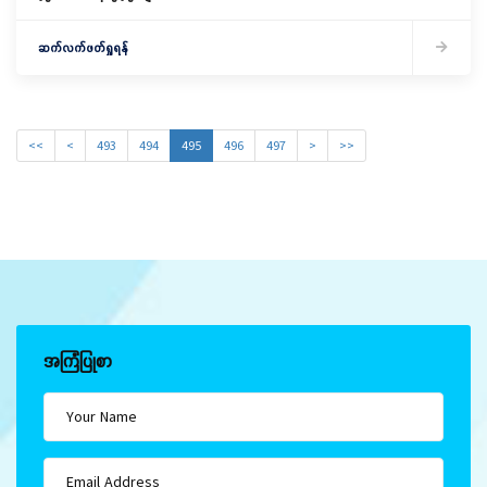
ဆက်လက်ဖတ်ရှုရန်
<<
<
493
494
495
496
497
>
>>
အကြံပြုစာ