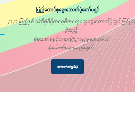
ပြည်ထောင်စုရွေးကောက်ပွဲကော်မရှင်
၂၀၂၀ ပြည့်နှစ် ပါတီစုံဒီမိုကရေစီအထွေထွေရွေးကောက်ပွဲတွင် ဖြစ်ပွား
ခဲ့သည့်
မဲမသမာမှုနှင့်တရားမဲ့ပြုကျင့်မှုများအပေါ်
စုံစမ်းစစ်ဆေးတွေ့ရှိချက်
ဆက်လက်ဖတ်ရှုပါရန်