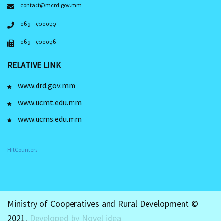
contact@mcrd.gov.mm
၀၆၇ - ၄၁၀၀၃၃
၀၆၇ - ၄၁၀၀၃၆
RELATIVE LINK
www.drd.gov.mm
www.ucmt.edu.mm
www.ucms.edu.mm
HitCounters
Ministry of Cooperatives and Rural Development ©
2021.
Developed by Novel idea