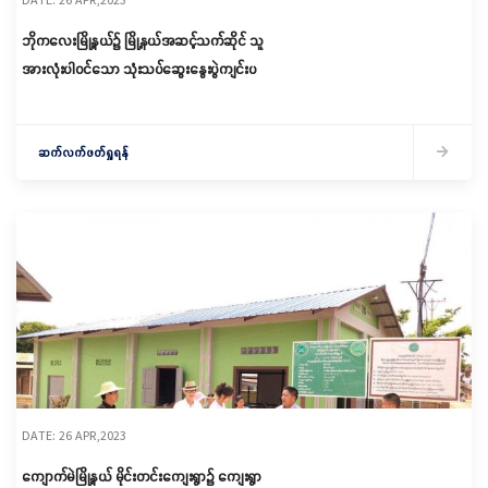
ဘိုကလေးမြို့နယ်၌ မြို့နယ်အဆင့်သက်ဆိုင် သူ
အားလုံးပါဝင်သော သုံးသပ်ဆွေးနွေးပွဲကျင်းပ
ဆက်လက်ဖတ်ရှုရန်
DATE: 26 APR,2023
ကျောက်မဲမြို့နယ် မိုင်းတင်းကျေးရွာ၌ ကျေးရွာ