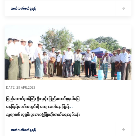
ဆက်လက်ဖတ်ရှုရန်
DATE: 29 APR,2023
ပြည်ထောင်စုဝန်ကြီး ဦးလှမိုး ပြည်ထောင်စုနယ်မြေ
နေပြည်တော်အတွင်းရှိ ကျေးလက်နေ ပြည်
သူများ၏ လူမှုစီးပွားဘဝဖွံ့ဖြိုးတိုးတက်ရေးလုပ်ငန်း
များ ဆောင်ရွက်နေမှု ကြည့်ရှုစစ်ဆေး
ဆက်လက်ဖတ်ရှုရန်