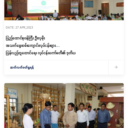
DATE: 27 APR,2023
ပြည်ထောင်စုဝန်ကြီး ဦးလှမိုး
အသက်မွေးဝမ်းကျောင်းလုပ်ငန်းများ
ပြန်လည်ထူထောင်ရေး လုပ်ငန်းကော်မတီ၏ ဒုတိယ
အကြိမ် လုပ်ငန်းညှိနှိုင်းအစည်းအဝေးသို့တက်ရောက်
ဆက်လက်ဖတ်ရှုရန်