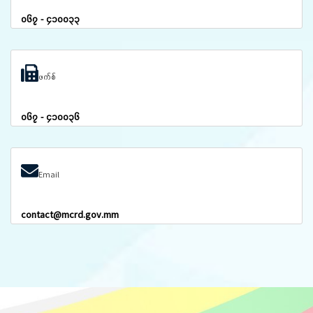
၀၆၇ - ၄၁၀၀၃၃
ဖက်စ်
၀၆၇ - ၄၁၀၀၃၆
Email
contact@mcrd.gov.mm