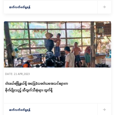
ဆက်လက်ဖတ်ရှုရန်
DATE: 21 APR,2023
ဝါးခယ်မမြို့နယ်ရှိ အခြေခံသမဝါယမအသင်းများက
စိုက်ပျိုးသည့် ဆီထွက်သီးနှံများ ထွက်ရှိ
ဆက်လက်ဖတ်ရှုရန်