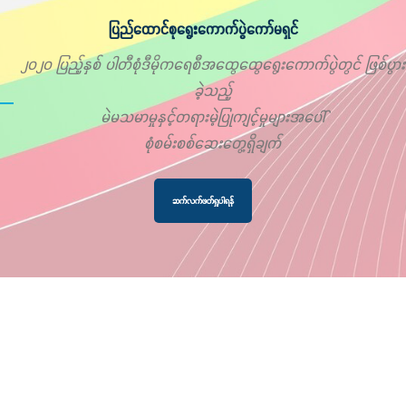
ပြည်ထောင်စုရွေးကောက်ပွဲကော်မရှင်
၂၀၂၀ ပြည့်နှစ် ပါတီစုံဒီမိုကရေစီအထွေထွေရွေးကောက်ပွဲတွင် ဖြစ်ပွား
ခဲ့သည့်
မဲမသမာမှုနှင့်တရားမဲ့ပြုကျင့်မှုများအပေါ်
စုံစမ်းစစ်ဆေးတွေ့ရှိချက်
ဆက်လက်ဖတ်ရှုပါရန်