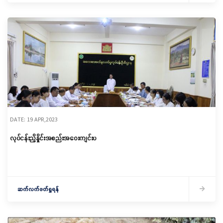
DATE: 19 APR,2023
လုပ်ငန်းညှိနှိုင်းအစည်းအဝေးကျင်းပ
ဆက်လက်ဖတ်ရှုရန်