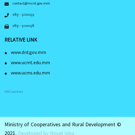
contact@mcrd.gov.mm
၀၆၇ - ၄၁၀၀၃၃
၀၆၇ - ၄၁၀၀၃၆
RELATIVE LINK
www.drd.gov.mm
www.ucmt.edu.mm
www.ucms.edu.mm
HitCounters
Ministry of Cooperatives and Rural Development ©
2021.
Developed by Novel idea