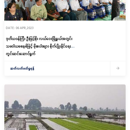
DATE: 06 APR,2023
ဒုတိယဝန်ကြီး ဦးမြင့်စိုး လယ်ဝေးမြို့နယ်အတွင်း
သမဝါယမစနစ်ဖြင့် မိုးစပါးများ စိုက်ပျိုးနိုင်ရေး
ကွင်းဆင်းဆောင်ရွက်
ဆက်လက်ဖတ်ရှုရန်