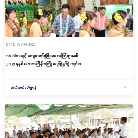
DATE: 08 APR,2023
သမဝါယမနှင့် ကျေးလက်ဖွံ့ဖြိုးရေးဝန်ကြီးဌာန၏
၂၀၂၃ ခုနှစ် မဟာသင်္ကြန်အကြို ပျော်ပွဲရွှင်ပွဲ ကျင်းပ
ဆက်လက်ဖတ်ရှုရန်