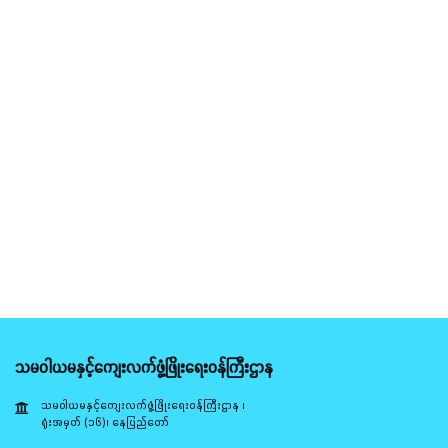
သမဝါယမနှင့်ကျေးလက်ဖွံ့ဖြိုးရေးဝန်ကြီးဌာန
သမဝါယမနှင့်ကျေးလက်ဖွံ့ဖြိုးရေးဝန်ကြီးဌာန ၊
ရုံးအမှတ် (၁၆)၊ နေပြည်တော်