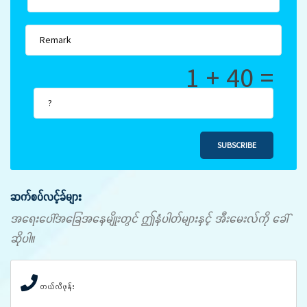
1 + 40 =
SUBSCRIBE
ဆက်စပ်လင့်ခ်များ
အရေးပေါ်အခြေအနေမျိုးတွင် ဤနံပါတ်များနှင့် အီးမေးလ်ကို ခေါ်
ဆိုပါ။
တယ်လီဖုန်း