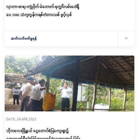
လှာကာ-ဖားပု-ကျုံပိုက်-ခဲတောက်-မုက္ကဒိလမ်းပေါ်ရှိ
ပေ ၁ဝဝ သံကူကွန်ကရစ်တံတားသစ် ဖွင့်လှစ်
ဆက်လက်ဖတ်ရှုရန်
DATE: 24 APR,2023
ဘိုကလေးမြို့နယ် ငွေတောင်စံပြကျေးရွာ၌
ကျေးလက်စီးပွါးမြင့်မာရေးရန်ပုံငွေထူထောင် ခြင်း