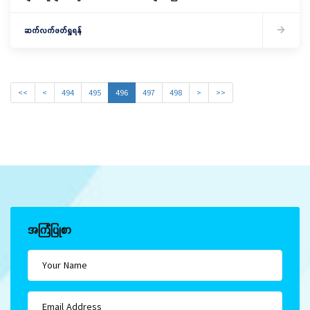
အခမ်းအနား
ဆက်လက်ဖတ်ရှုရန်
<<
<
494
495
496
497
498
>
>>
အကြံပြုစာ