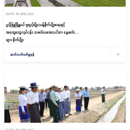
DATE: 05 APR,2023
ပွင့်ဖြူမြို့နယ် ဖူးပွင့်မျိုးသန့်စိုက်ပျိုးရေးနှင့်
အထွေထွေလုပ်ငန်း သမဝါယမအသင်းက နွေစပါး
များ စိုက်ပျိုး
ဆက်လက်ဖတ်ရှုရန်
DATE: 05 APR,2023