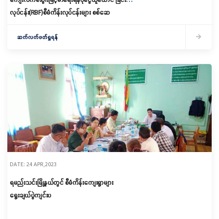
လုပ်ငန်း(RBF)စီမံကိန်းလုပ်ငန်းများ စစ်ဆေ
ဆက်လက်ဖတ်ရှုရန်
DATE: 24 APR,2023
ရမည်းသင်းမြို့နယ်တွင် စီမံကိန်းကျေးရွာများ
ရွေးချယ်ပွဲကျင်းပ