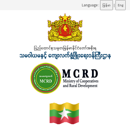
Language :
မြန်မာ
|
Eng
ပြည်ထောင်စုသမ္မတမြန်မာနိုင်ငံတော်အစိုးရ
သမဝါယမနှင့် ကျေးလက်ဖွံ့ဖြိုးရေးဝန်ကြီးဌာန