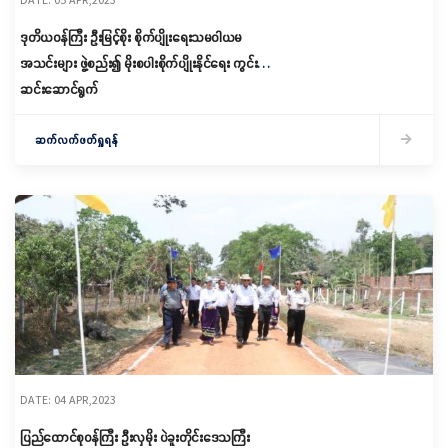
ဒုတိယဝန်ကြီး ဦးမြင့်စိုး စိုက်ပျိုးရေးသမဝါယမ
အသင်းများ ဖွဲ့စည်း၍ မိုးစပါးစိုက်ပျိုးနိုင်ရေး ကွင်း
ဆင်းဆောင်ရွက်
ဆက်လက်ဖတ်ရှုရန်
DATE: 04 APR,2023
ပြည်ထောင်စုဝန်ကြီး ဦးလှမိုး ပဲခူးတိုင်းဒေသကြီး