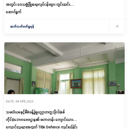
အတွင်း ဒေသဖွံ့ဖြိုးရေးလုပ်ငန်းများ ကွင်းဆင်း
ဆောင်ရွက်
ဆက်လက်ဖတ်ရှုရန်
DATE: 04 APR,2023
သမဝါယမနှင့်စီမံခန့်ခွဲမှုပညာတက္ကသိုလ်(စစ်
ကိုင်း)ဘောဂဗေဒဌာန၏ မဟာတန်း ကျောင်းသား/
ကျောင်းသူများအတွက် Title Defence ကျင်းပခြင်း