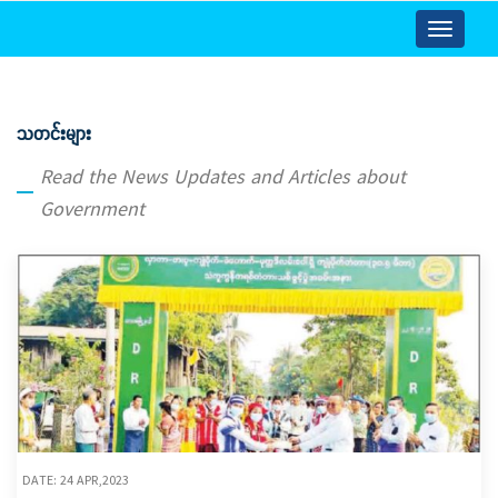
Toggle
navigatio
သတင်းများ
Read the News Updates and Articles about
Government
DATE: 24 APR,2023