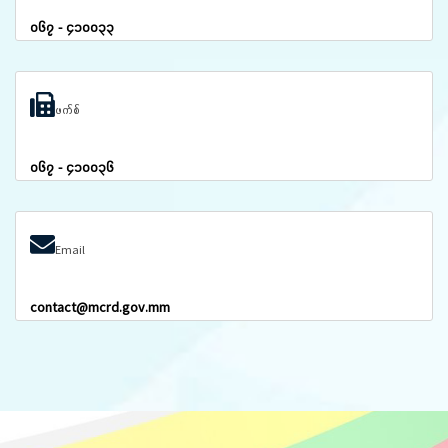
၀၆၇ - ၄၁၀၀၃၃
ဖက်စ်
၀၆၇ - ၄၁၀၀၃၆
Email
contact@mcrd.gov.mm