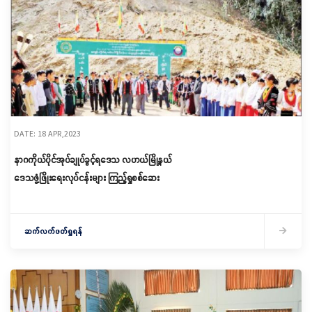
DATE: 18 APR,2023
နာဂကိုယ်ပိုင်အုပ်ချုပ်ခွင့်ရဒေသ လဟယ်မြို့နယ်
ဒေသဖွံ့ဖြိုးရေးလုပ်ငန်းများ ကြည့်ရှုစစ်ဆေး
ဆက်လက်ဖတ်ရှုရန်