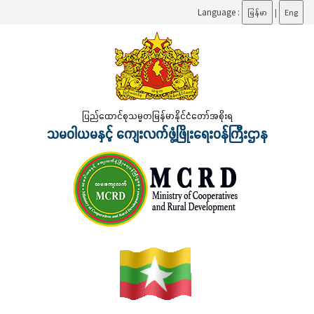
Language :
မြန်မာ
|
Eng
ပြည်ထောင်စုသမ္မတမြန်မာနိုင်ငံတော်အစိုးရ
သမဝါယမနှင့် ကျေးလက်ဖွံ့ဖြိုးရေးဝန်ကြီးဌာန