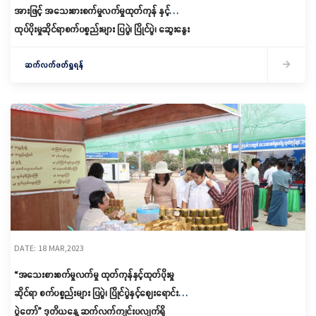
အားဖြင့် အသေးစားစက်မှုလက်မှုထုတ်ကုန် နှင့်
ထုပ်ပိုးမှုဆိုင်ရာစက်ပစ္စည်းများ ပြပွဲ၊ ပြိုင်ပွဲ၊ ဆွေးနွေး
ပွဲနှင့် ဈေးရောင်းပွဲတော် ဖွင့်ပွဲ အခမ်းအနားကျင်းပ
ဆက်လက်ဖတ်ရှုရန်
DATE: 18 MAR,2023
“အသေးစားစက်မှုလက်မှု ထုတ်ကုန်နှင့်ထုတ်ပိုးမှု
ဆိုင်ရာ စက်ပစ္စည်းများ ပြပွဲ၊ ပြိုင်ပွဲနှင့်ဈေးရောင်း
ပွဲတော်” ဒုတိယနေ့ ဆက်လက်ကျင်းပလျက်ရှိ