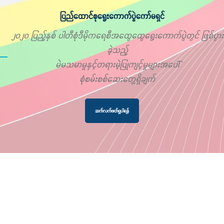
ပြည်ထောင်စုရွေးကောက်ပွဲကော်မရှင်
၂၀၂၀ ပြည့်နှစ် ပါတီစုံဒီမိုကရေစီအထွေထွေရွေးကောက်ပွဲတွင် ဖြစ်ပွား
ခဲ့သည့်
မဲမသမာမှုနှင့်တရားမဲ့ပြုကျင့်မှုများအပေါ်
စုံစမ်းစစ်ဆေးတွေ့ရှိချက်
ဆက်လက်ဖတ်ရှုပါရန်