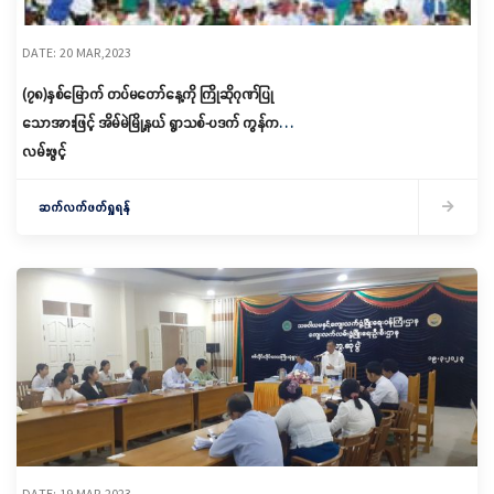
DATE: 20 MAR,2023
(၇၈)နှစ်မြောက် တပ်မတော်နေ့ကို ကြိုဆိုဂုဏ်ပြု
သောအားဖြင့် အိမ်မဲမြို့နယ် ရွာသစ်-ပဒက် ကွန်ကရစ်
လမ်းဖွင့်
ဆက်လက်ဖတ်ရှုရန်
DATE: 19 MAR,2023