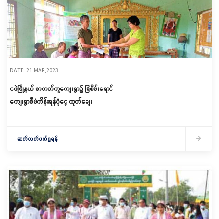
DATE: 21 MAR,2023
ငဖဲမြို့နယ် စာတတ်ကူကျေးရွာ၌ မြစိမ်းရောင်
ကျေးရွာစီမံကိန်းရန်ပုံငွေ ထုတ်ချေး
ဆက်လက်ဖတ်ရှုရန်