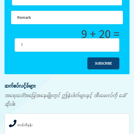
9 + 20 =
SUBSCRIBE
ဆက်စပ်လင့်ခ်များ
အရေးပေါ်အခြေအနေမျိုးတွင် ဤနံပါတ်များနှင့် အီးမေးလ်ကို ခေါ်
ဆိုပါ။
တယ်လီဖုန်း