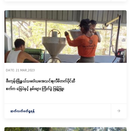
DATE: 21 MAR,2023
ဇီးကုန်းမြို့နယ်သမဝါယမအသင်းစုလီမိတက်ပိုင်ဆီ
စက်က မြေပဲနှင့် နှမ်းများ ကြိတ်ခွဲ ဖြန့်ဖြူး
ဆက်လက်ဖတ်ရှုရန်