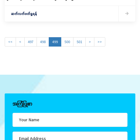
ဆက်လက်ဖတ်ရှုရန်
<<
<
497
498
499
500
501
>
>>
အကြံပြုစာ