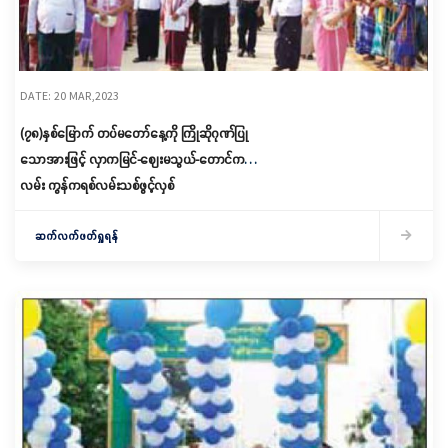
DATE: 20 MAR,2023
(၇၈)နှစ်မြောက် တပ်မတော်နေ့ကို ကြိုဆိုဂုဏ်ပြု
သောအားဖြင့် လှာကမြင်-ဈေးမသွယ်-တောင်ကလေး
လမ်း ကွန်ကရစ်လမ်းသစ်ဖွင့်လှစ်
ဆက်လက်ဖတ်ရှုရန်