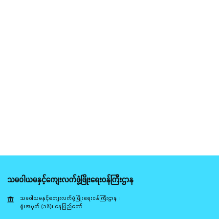
သမဝါယမနှင့်ကျေးလက်ဖွံ့ဖြိုးရေးဝန်ကြီးဌာန
သမဝါယမနှင့်ကျေးလက်ဖွံ့ဖြိုးရေးဝန်ကြီးဌာန ၊
ရုံးအမှတ် (၁၆)၊ နေပြည်တော်