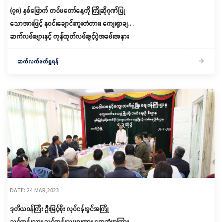
(၇၈) နှစ်မြောက် တပ်မတော်နေ့ကို ကြိုဆိုဂုဏ်ပြု
သောအားဖြင့် နဝင်းချောင်းကူးတံတား၊ ကျေးရွာချင်း
ဆက်လမ်းများနှင့် ကုန်ထုတ်လမ်းဖွင့်ပွဲအခမ်းအနား
များ ကျင်းပ
ဆက်လက်ဖတ်ရှုရန်
DATE: 24 MAR,2023
ဒုတိယဝန်ကြီး ဦးမြင့်စိုး လုပ်ငန်းခွင်အကြို
သင်တန်းသား သင်တန်းသူများအား တွေ့ဆုံမှာကြား