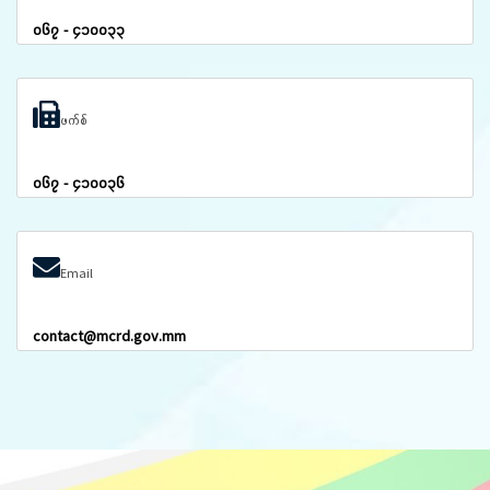
၀၆၇ - ၄၁၀၀၃၃
ဖက်စ်
၀၆၇ - ၄၁၀၀၃၆
Email
contact@mcrd.gov.mm