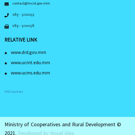
contact@mcrd.gov.mm
၀၆၇ - ၄၁၀၀၃၃
၀၆၇ - ၄၁၀၀၃၆
RELATIVE LINK
www.drd.gov.mm
www.ucmt.edu.mm
www.ucms.edu.mm
HitCounters
Ministry of Cooperatives and Rural Development ©
2021.
Developed by Novel idea