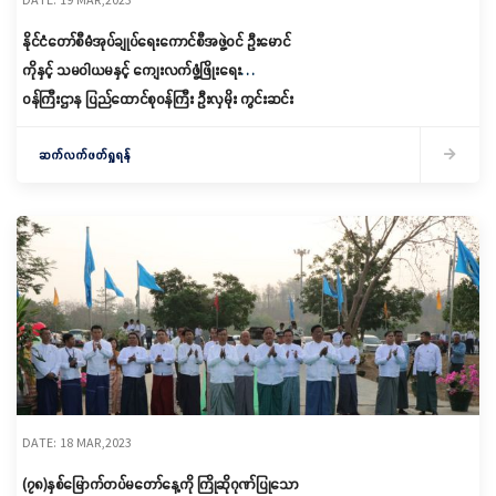
နိုင်ငံတော်စီမံအုပ်ချုပ်ရေးကောင်စီအဖွဲ့ဝင် ဦးမောင်
ကိုနှင့် သမဝါယမနှင့် ကျေးလက်ဖွံ့ဖြိုးရေး
ဝန်ကြီးဌာန ပြည်ထောင်စုဝန်ကြီး ဦးလှမိုး ကွင်းဆင်း
ဆောင်ရွက်
ဆက်လက်ဖတ်ရှုရန်
DATE: 18 MAR,2023
(၇၈)နှစ်မြောက်တပ်မတော်နေ့ကို ကြိုဆိုဂုဏ်ပြုသော