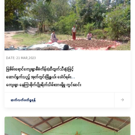
DATE: 21 MAR,2023
မြစိမ်းရောင်ကျေးရွာစီမံကိန်း(ဆီထွက်သီးနှံ)ဖြင့်
ဆောင်ရွက်သည့် အုတ်တွင်းမြို့နယ်၊ ခေါင်ရမ်း
ကျေးရွာ နေကြာစိုက်ပျိုးရိတ်သိမ်းထားရှိမှု ကွင်းဆင်း
စစ်ဆေး
ဆက်လက်ဖတ်ရှုရန်