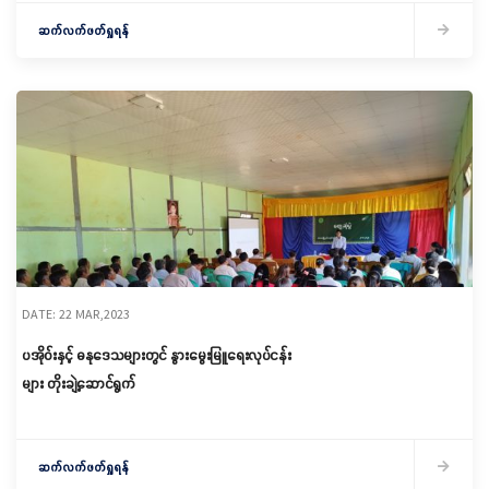
ဆက်လက်ဖတ်ရှုရန်
DATE: 22 MAR,2023
ပအိုဝ်းနှင့် ဓနုဒေသများတွင် နွားမွေးမြူရေးလုပ်ငန်း
များ တိုးချဲ့ဆောင်ရွက်
ဆက်လက်ဖတ်ရှုရန်