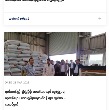
ဆက်လက်ဖတ်ရှုရန်
DATE: 23 MAR,2023
ဒုတိယဝန်ကြီး ဦးမြင့်စိုး သမဝါယမစနစ် မွေးမြူရေး
လုပ်ငန်းများ၊ ဒေသဖွံ့ဖြိုးရေးလုပ်ငန်းများ ကွင်းဆင်း
ဆောင်ရွက်