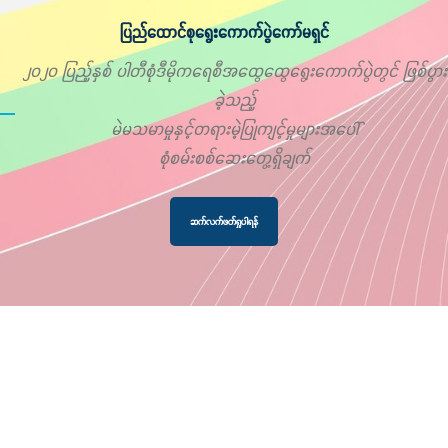
ပြည်ထောင်စုရွေးကောက်ပွဲကော်မရှင်
၂၀၂၀ ပြည့်နှစ် ပါတီစုံဒီမိုကရေစီအထွေထွေရွေးကောက်ပွဲတွင် ဖြစ်ပွား
ခဲ့သည့်
မဲမသမာမှုနှင့်တရားမဲ့ပြုကျင့်မှုများအပေါ်
စုံစမ်းစစ်ဆေးတွေ့ရှိချက်
ဆက်လက်ဖတ်ရှုပါရန်