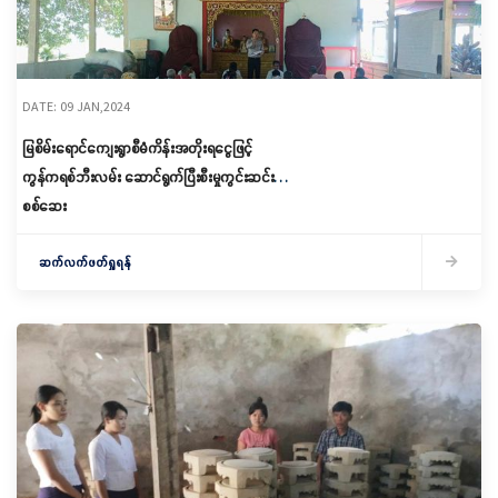
DATE: 09 JAN,2024
မြစိမ်းရောင်ကျေးရွာစီမံကိန်းအတိုးရငွေဖြင့်
ကွန်ကရစ်ဘီးလမ်း ဆောင်ရွက်ပြီးစီးမှုကွင်းဆင်း
စစ်ဆေး
ဆက်လက်ဖတ်ရှုရန်