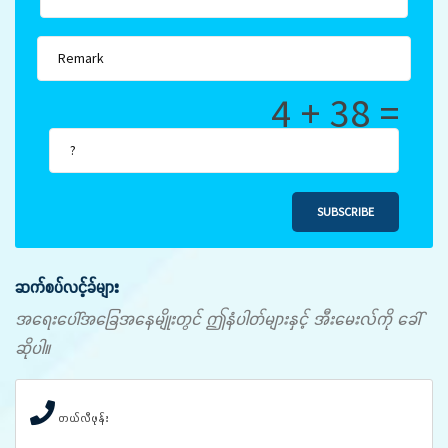
4 + 38 =
SUBSCRIBE
ဆက်စပ်လင့်ခ်များ
အရေးပေါ်အခြေအနေမျိုးတွင် ဤနံပါတ်များနှင့် အီးမေးလ်ကို ခေါ်
ဆိုပါ။
တယ်လီဖုန်း