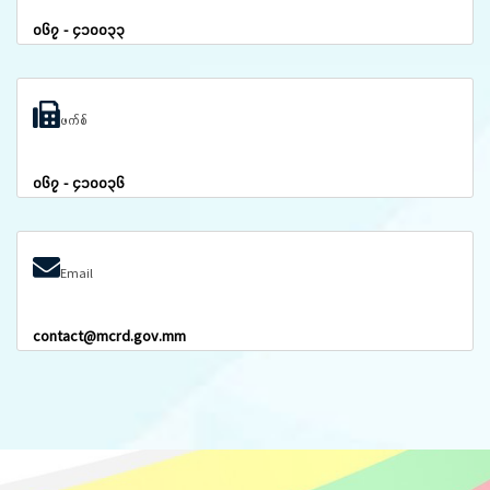
၀၆၇ - ၄၁၀၀၃၃
ဖက်စ်
၀၆၇ - ၄၁၀၀၃၆
Email
contact@mcrd.gov.mm