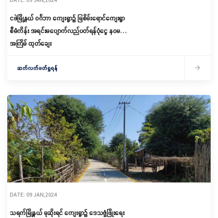
ငဖဲမြို့နယ် ဝင်္ဂဘာ ကျေးရွာ၌ မြစိမ်းရောင်ကျေးရွာ
စီမံကိန်း အရင်းမပျောက်လည်ပတ်ရန်ပုံငွေ နဝမ
အကြိမ် ထုတ်ချေး
ဆက်လက်ဖတ်ရှုရန်
DATE: 09 JAN,2024
သရက်မြို့နယ် မုဆိုးရင် ကျေးရွာ၌ ဒေသဖွံ့ဖြိုးရေး