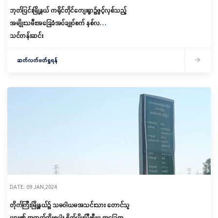
ဘုတ်ပြင်းမြို့နယ် ကရိုင်တိုင်ကျေးရွာ၌ဖွင့်လှစ်သည့်
အမျိုးသမီးအခြေခံအပ်ချုပ်စက် နှစ်လ
သင်တန်းဆင်း
ဆက်လက်ဖတ်ရှုရန်
DATE: 09 JAN,2024
တိုက်ကြီးမြို့နယ်၌ သမဝါယမအသင်းသား တောင်သူ
များ၏ အထွက်တိုးစပါး စိုက်ပျိုးပြီးစီးမှု အခြေအနေ