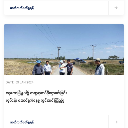
ဆက်လက်ဖတ်ရှုရန်
DATE: 09 JAN,2024
ငပုတောမြို့နယ်၌ ကတ္တရာထပ်ပိုးလွှာခင်းခြင်း
လုပ်ငန်း ဆောင်ရွက်နေမှု ကွင်းဆင်းကြည့်ရှု
ဆက်လက်ဖတ်ရှုရန်