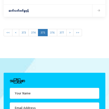
ဆက်လက်ဖတ်ရှုရန်
<<
<
373
374
375
376
377
>
>>
အကြံပြုစာ