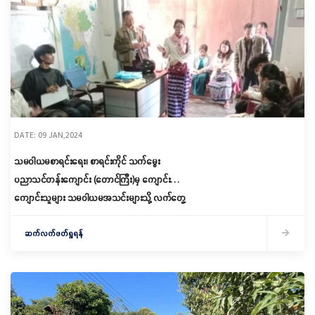
DATE: 09 JAN,2024
သမဝါယမစာရင်းရေး၊ စာရင်းကိုင် သက်မွေး
ပညာသင်တန်းကျောင်း (တောင်ကြီး)မှ ကျောင်းသား/
ကျောင်းသူများ သမဝါယမအသင်းများသို့ လက်တွေ့
ကွင်းဆင်း
ဆက်လက်ဖတ်ရှုရန်