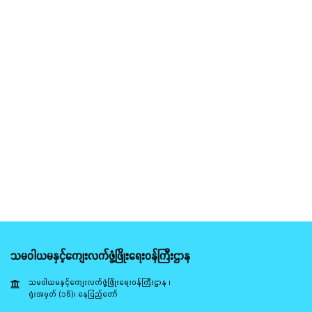
သမဝါယမနှင့်ကျေးလက်ဖွံ့ဖြိုးရေးဝန်ကြီးဌာန
သမဝါယမနှင့်ကျေးလက်ဖွံ့ဖြိုးရေးဝန်ကြီးဌာန ၊
ရုံးအမှတ် (၁၆)၊ နေပြည်တော်