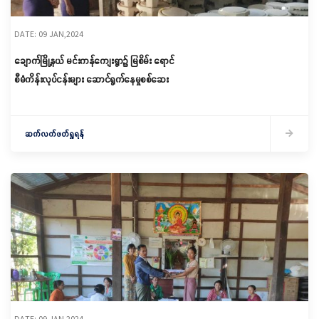
DATE: 09 JAN,2024
ချောက်မြို့နယ် မင်းကန်ကျေးရွာ၌ မြစိမ်း ရောင်
စီမံကိန်းလုပ်ငန်းများ ဆောင်ရွက်နေမှုစစ်ဆေး
ဆက်လက်ဖတ်ရှုရန်
DATE: 09 JAN,2024