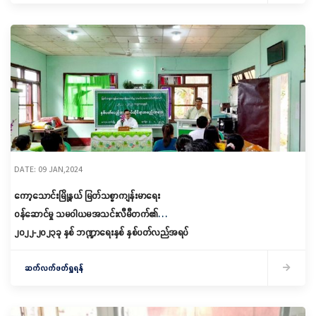
DATE: 09 JAN,2024
ကော့သောင်းမြို့နယ် မြတ်သစ္စာကျန်းမာရေး
ဝန်ဆောင်မှု သမဝါယမအသင်းလီမီတက်၏
၂၀၂၂-၂၀၂၃ခု နှစ် ဘဏ္ဍာရေးနှစ် နှစ်ပတ်လည်အရပ်
ရပ်ဆိုင်ရာ အစည်းအဝေးကျင်းပ
ဆက်လက်ဖတ်ရှုရန်