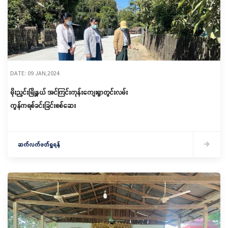
DATE: 09 JAN,2024
မိုးညှင်းမြို့နယ် အင်ကြင်းကုန်းကျေးရွာတွင်းလမ်း
ကွန်ကရစ်ခင်းခြင်းစစ်ဆေး
ဆက်လက်ဖတ်ရှုရန်