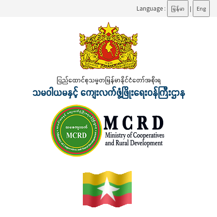
Language :
မြန်မာ
|
Eng
ပြည်ထောင်စုသမ္မတမြန်မာနိုင်ငံတော်အစိုးရ
သမဝါယမနှင့် ကျေးလက်ဖွံ့ဖြိုးရေးဝန်ကြီးဌာန