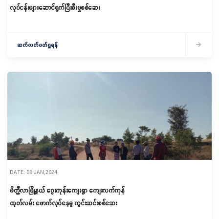
လုပ်ငန်းများဆောင်ရွက်ပြီးစီးမှုစစ်ဆေး
ဆက်လက်ဖတ်ရှုရန်
DATE: 09 JAN,2024
မိတ္ထီလာမြို့နယ် ဂွေးကုန်းကျေးရွာ ကျေးလက်ကုန်
ထုတ်လမ်း ဖောက်လုပ်နေမှု ကွင်းဆင်းစစ်ဆေး