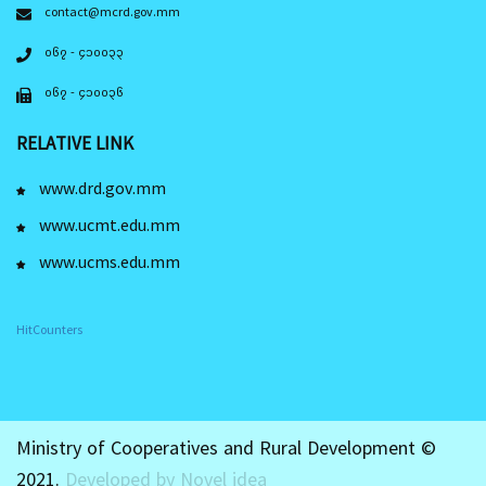
contact@mcrd.gov.mm
၀၆၇ - ၄၁၀၀၃၃
၀၆၇ - ၄၁၀၀၃၆
RELATIVE LINK
www.drd.gov.mm
www.ucmt.edu.mm
www.ucms.edu.mm
HitCounters
Ministry of Cooperatives and Rural Development ©
2021.
Developed by Novel idea