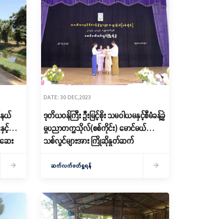
DATE: 30 DEC,2023
်နယ်
ဒုတိယဝန်ကြီး ဦးမြင့်စိုး သမဝါယမနှင့်စီမံခန့်ခွဲ
ှင့်
မှုပညာတက္ကသိုလ်(စစ်ကိုင်း) မောင်မယ်
်ဆေး
သစ်လွင်များအား ကြိုဆိုနှုတ်ဆက်
ဆက်လက်ဖတ်ရှုရန်