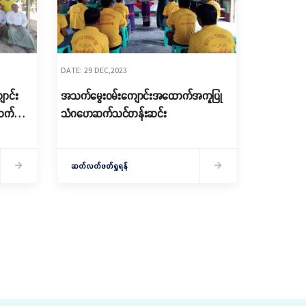
DATE: 29 DEC,2023
ာင်း
အသက်မွေးဝမ်းကျောင်းအထောက်အကူပြု
ဆက်
သံဂဟေဆက်သင်တန်းဆင်း
ဆက်လက်ဖတ်ရှုရန်