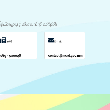
တ်များနှင့် အီးမေးလ်ကို ခေါ်ဆိုပါ။
ဖက်စ်
Email
၀၆၇ - ၄၁၀၀၃၆
contact@mcrd.gov.mm