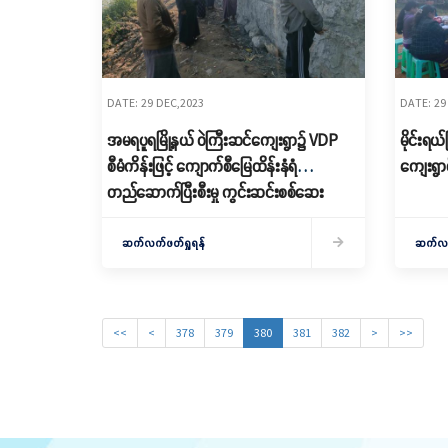
DATE: 29 DEC,2023
DATE: 29
အမရပူရမြို့နယ် ဝဲကြီးဆင်ကျေးရွာ၌ VDP
မိုင်းရယ
စီမံကိန်းဖြင့် ကျောက်စီမြေထိန်းနံရံ
ကျေးရွာ
တည်ဆောက်ပြီးစီးမှု ကွင်းဆင်းစစ်ဆေး
ဆက်လက်ဖတ်ရှုရန်
ဆက်လက်
<<
<
378
379
380
381
382
>
>>