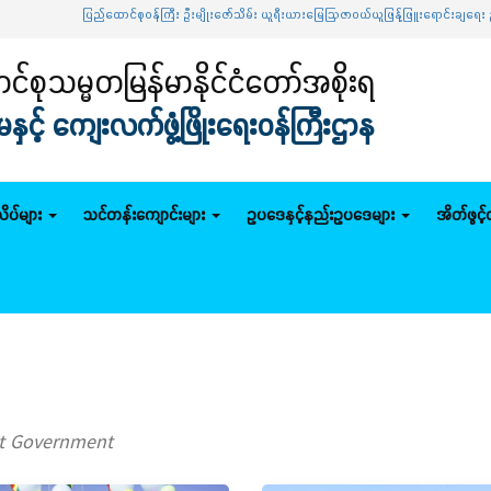
ပြည်ထောင်စုဝန်ကြီး ဦးမျိုးဇော်သိမ်း ယူရီးယားမြေဩဇာဝယ်ယူဖြန့်ဖြူးရောင်းချရေး ဦးဆောင်ကေ
်စုသမ္မတမြန်မာနိုင်ငံတော်အစိုးရ
င့် ကျေးလက်ဖွံ့ဖြိုးရေးဝန်ကြီးဌာန
ိပ်များ
သင်တန်းကျောင်းများ
ဥပဒေနှင့်နည်းဥပဒေများ
အိတ်ဖွင့
ut Government