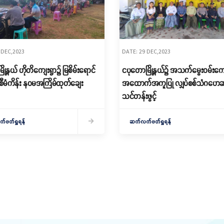
 DEC,2023
DATE: 29 DEC,2023
်မြို့နယ် ဟိုတိကျေးရွာ၌ မြစိမ်းရောင်
ငပုတောမြို့နယ်၌ အသက်မွေးဝမ်းကျေ
စီမံကိန်း နဝမအကြိမ်ထုတ်ချေး
အထောက်အကူပြု လျှပ်စစ်သံဂဟေ
သင်တန်းဖွင့်
ဖတ်ရှုရန်
ဆက်လက်ဖတ်ရှုရန်