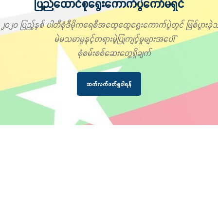
ပြည်ထောင်စုရွေးကောက်ပွဲကော်မရှင်
၂၀၂၀ ပြည့်နှစ် ပါတီစုံဒီမိုကရေစီအထွေထွေရွေးကောက်ပွဲတွင် ဖြစ်ပွားခဲ့သ
မဲမသမာမှုနှင့်တရားမဲ့ပြုကျင့်မှုများအပေါ်
စုံစမ်းစစ်ဆေးတွေ့ရှိချက်
ဆက်လက်ဖတ်ရှုပါရန်