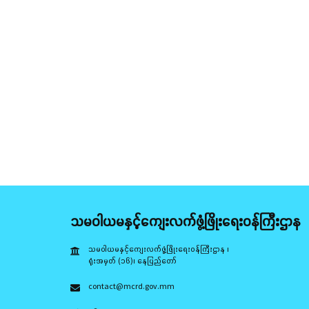
သမဝါယမနှင့်ကျေးလက်ဖွံ့ဖြိုးရေးဝန်ကြီးဌာန
သမဝါယမနှင့်ကျေးလက်ဖွံ့ဖြိုးရေးဝန်ကြီးဌာန ၊
ရုံးအမှတ် (၁၆)၊ နေပြည်တော်
contact@mcrd.gov.mm