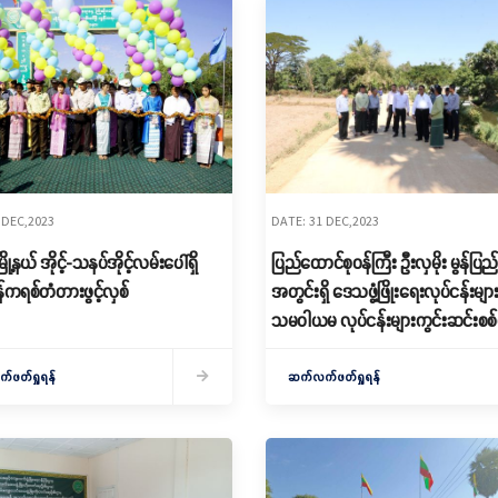
 DEC,2023
DATE: 31 DEC,2023
ြို့နယ် အိုင့်-သနပ်အိုင့်လမ်းပေါ်ရှိ
ပြည်ထောင်စုဝန်ကြီး ဦးလှမိုး မွန်ပြည
်ကရစ်တံတားဖွင့်လှစ်
အတွင်းရှိ ဒေသဖွံ့ဖြိုးရေးလုပ်ငန်းများန
သမဝါယမ လုပ်ငန်းများကွင်းဆင်းစစ
ဖတ်ရှုရန်
ဆက်လက်ဖတ်ရှုရန်