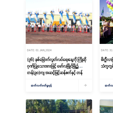
DATE: 01 JAN,2024
DATE: 31
(၇၆) နှစ်မြောက်လွတ်လပ်ရေးနေ့ကို ကြိုဆို
မိတ္ထီလာမ
ဂုဏ်ပြုသောအားဖြင့် မော်လမြိုင်မြို့၌
သံကူကွန
တန်(၉၀)ကျ အဆင့်မြင့်ဆန်စက်နှင့် တန်
(၁၂၀)ကျ စပါးအခြောက်ခံစက် ဖွင့်လှစ်
ဆက်လက်ဖတ်ရှုရန်
ဆက်လက်