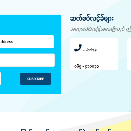
ဆက်စပ်လင့်ခ်များ
အရေးပေါ်အခြေအနေမျိုးတွင် ဤနံပါ
တယ်လီဖုန်း
၀၆၇ - ၄၁၀၀၃၃
SUBSCRIBE