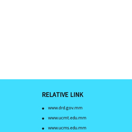
RELATIVE LINK
www.drd.gov.mm
www.ucmt.edu.mm
www.ucms.edu.mm