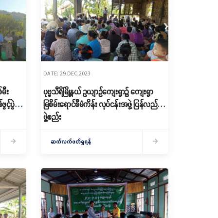
DATE: 29 DEC,2023
မီး
ပုဗ္ဗသီရိမြို့နယ် ဥယျာဉ်ကျေးရွာ၌ ကျေးရွာ
င့်ပွဲ
မြစိမ်းရောင်စီမံကိန်း လုပ်ငန်းအဖွဲ့ ပြန်လည်
ဖွဲ့စည်း
ဆက်လက်ဖတ်ရှုရန်