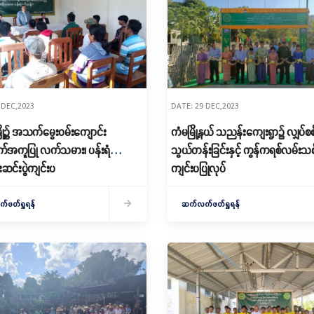
 DEC,2023
DATE: 29 DEC,2023
်မြို့၌ အသက်မွေးဝမ်းကျောင်း
ကံမမြို့နယ် သညန်းကျေးရွာ၌ လျှပ်စစ်
အကူပြု လက်သမား၊ ပန်းရံ
သွယ်တန်းခြင်းနှင့် ကွန်ကရစ်လမ်းသစ်ဖွ
ဆင်းပွဲကျင်းပ
ကျင်းပပြုလုပ်
ဖတ်ရှုရန်
ဆက်လက်ဖတ်ရှုရန်