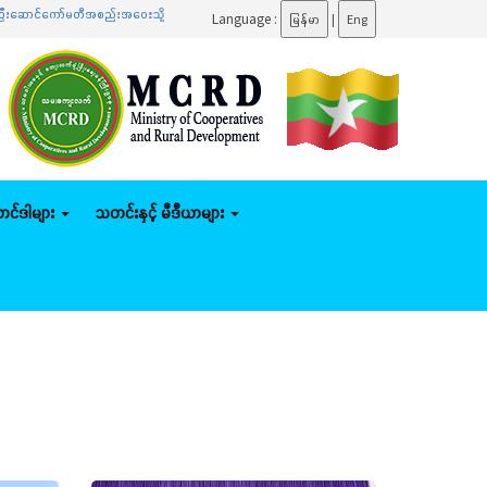
ာ်မတီအစည်းအဝေးသို့ တက်ရောက်
.......
ပြည်ထောင်စုဝန်ကြီး ဦးမျိုးဇော်သိမ်း နေပြည်တော်ကောင်စီနယ
Language :
မြန်မာ
|
Eng
်တင်ဒါများ
သတင်းနှင့် မီဒီယာများ