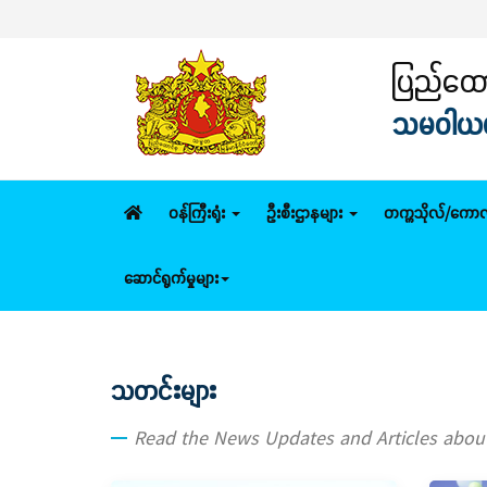
ပြည်ထောင
သမဝါယမနှ
ဝန်ကြီးရုံး
ဦးစီးဌာနများ
တက္ကသိုလ်/ကောလ
ဆောင်ရွက်မှုများ
သတင်းများ
Read the News Updates and Articles abo