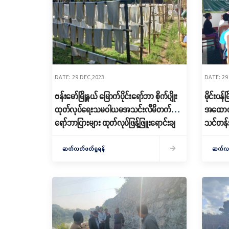
DATE: 29 DEC,2023
DATE: 29
ဗန်းမော်မြို့နယ် မြောက်ပိုင်းရော်ဘာ စိုက်ပျိုး
မိုင်းပန
ထုတ်လုပ်ရေးသမဝါယမအသင်းလီမိတက်မှ
အထောက်
ရော်ဘာပြားများ ထုတ်လုပ်ဖြန့်ဖြူးရောင်းချ
သင်တန်း
လျက်ရှိ
ဆက်လက်ဖတ်ရှုရန်
ဆက်လက်