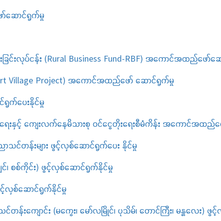
်ဆောင်ရွက်မှု
်ပေးခြင်းလုပ်ငန်း (Rural Business Fund-RBF) အကောင်အထည်ဖော်ဆောင
art Village Project) အကောင်အထည်ဖော် ဆောင်ရွက်မှု
ရွက်ပေးနိုင်မှု
်ရေးနှင့် ကျေးလက်နေမိသားစု ဝင်ငွေတိုးရေးစီမံကိန်း အကောင်အထည်ဖော
င်တန်းများ ဖွင့်လှစ်ဆောင်ရွက်ပေး နိုင်မှု
 စစ်ကိုင်း) ဖွင့်လှစ်ဆောင်ရွက်နိုင်မှု
လှစ်ဆောင်ရွက်နိုင်မှု
းကျောင်း (မကွေး၊ မော်လမြိုင်၊ ပုသိမ်၊ တောင်ကြီး၊ မန္တလေး) ဖွင့်လှစ