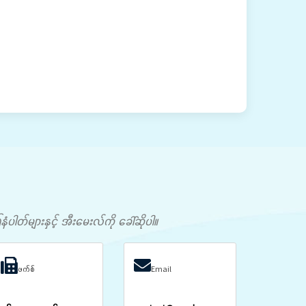
တ်များနှင့် အီးမေးလ်ကို ခေါ်ဆိုပါ။
ဖက်စ်
Email