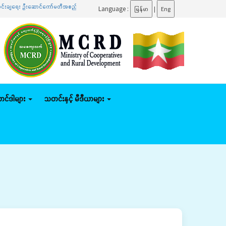
ရေး ဦးဆောင်ကော်မတီအစည်းအဝေးသို့ တက်ရောက်
.......
ပြည်ထောင်စုဝန်ကြီး ဦးမျိုးဇော်သိမ်း နေပြည
Language :
မြန်မာ
|
Eng
်တင်ဒါများ
သတင်းနှင့် မီဒီယာများ