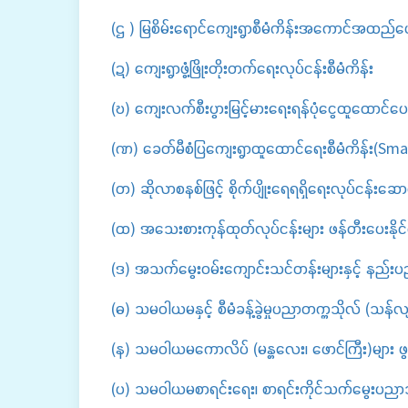
(ဌ ) မြစိမ်းရောင်ကျေးရွာစီမံကိန်းအကောင်အထည်ဖော
(ဍ) ကျေးရွာဖွံ့ဖြိုးတိုးတက်ရေးလုပ်ငန်းစီမံကိန်း
(ဎ) ကျေးလက်စီးပွားမြင့်မားရေးရန်ပုံငွေထူထောင
(ဏ) ခေတ်မီစံပြကျေးရွာထူထောင်ရေးစီမံကိန်း(Sm
(တ) ဆိုလာစနစ်ဖြင့် စိုက်ပျိုးရေရရှိရေးလုပ်ငန်းဆောင်
(ထ) အသေးစားကုန်ထုတ်လုပ်ငန်းများ ဖန်တီးပေးနိုင
(ဒ) အသက်မွေးဝမ်းကျောင်းသင်တန်းများနှင့် နည်းပညာသ
(ဓ) သမဝါယမနှင့် စီမံခန့်ခွဲမှုပညာတက္ကသိုလ် (သန်လျင်၊
(န) သမဝါယမကောလိပ် (မန္တလေး၊ ဖောင်ကြီး)များ ဖွင့်
(ပ) သမဝါယမစာရင်းရေး၊ စာရင်းကိုင်သက်မွေးပညာသင်တန်