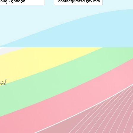
၀၆၇ - ၄၁၀၀၃၆
contact@mcrd.gov.mm
ည့်