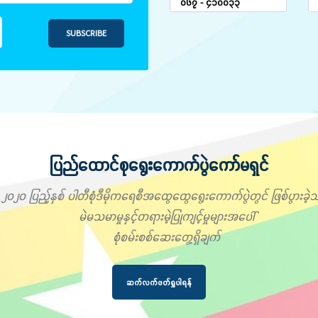
၀၆၇ - ၄၁၀၀၃၃
SUBSCRIBE
ပြည်ထောင်စုရွေးကောက်ပွဲကော်မရှင်
၂၀၂၀ ပြည့်နှစ် ပါတီစုံဒီမိုကရေစီအထွေထွေရွေးကောက်ပွဲတွင် ဖြစ်ပွားခဲ့သ
မဲမသမာမှုနှင့်တရားမဲ့ပြုကျင့်မှုများအပေါ်
စုံစမ်းစစ်ဆေးတွေ့ရှိချက်
ဆက်လက်ဖတ်ရှုပါရန်