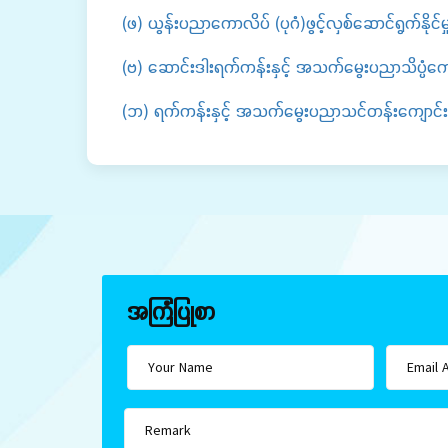
(ဖ) ယွန်းပညာကောလိပ် (ပုဂံ)ဖွင့်လှစ်ဆောင်ရွက်နိုင်မှ
(ဗ) ဆောင်းဒါးရက်ကန်းနှင့် အသက်မွေးပညာသိပ္ပံကျောင်
(ဘ) ရက်ကန်းနှင့် အသက်မွေးပညာသင်တန်းကျောင်း (၁၃
အကြံပြုစာ