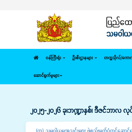
ပြည်ထောင
သမဝါယမနှ
ဝန်ကြီးရုံး
ဦးစီးဌာနများ
တက္ကသိုလ်/ကောလ
ဆောင်ရွက်မှုများ
၂၀၂၅-၂၀၂၆ ခု၊ဘဏ္ဍာနှစ်၊ ဒီဇင်ဘာလ လုပ်င
(က) သမဝါယမအသင်းများ ဖွဲ့စည်းမှတ်ပုံတင်ဆောင်ရွက်