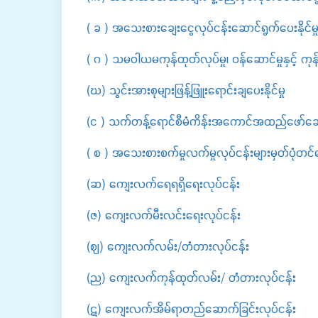
( ခ ) အသေးစားချေးငွေလုပ်ငန်းဆောင်ရွက်ပေးနိုင်မှ
( ဂ ) သမဝါယမကုန်ထုတ်လုပ်မှု၊ ဝန်ဆောင်မှုနှင့် ကုန်သ
(ဃ) သွင်းအားစုများဖြန့်ဖြူးရောင်းချပေးနိုင်မှု
(င ) သက်တန့်ရောင်စီမံကိန်းအကောင်အထည်ဖော်ဆောင်
( စ ) အသေးစားစက်မှုလက်မှုလုပ်ငန်းများမှတ်ပုံတင်ဆေ
(ဆ) ကျေးလက်ရေရရှိရေးလုပ်ငန်း
(ဇ) ကျေးလက်မီးလင်းရေးလုပ်ငန်း
(ဈ) ကျေးလက်လမ်း/တံတားလုပ်ငန်း
(ည) ကျေးလက်ကုန်ထုတ်လမ်း/ တံတားလုပ်ငန်း
(ဋ) ကျေးလက်အိမ်ရာတည်ဆောက်ခြင်းလုပ်ငန်း