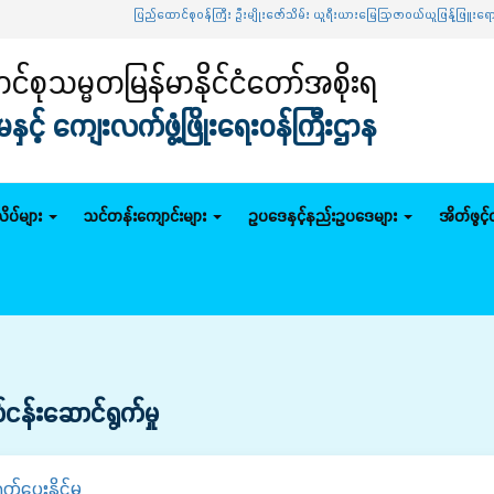
ပြည်ထောင်စုဝန်ကြီး ဦးမျိုးဇော်သိမ်း ယူရီးယားမြေဩဇာဝယ်ယူဖြန့်ဖြူးရောင်းချ
်စုသမ္မတမြန်မာနိုင်ငံတော်အစိုးရ
င့် ကျေးလက်ဖွံ့ဖြိုးရေးဝန်ကြီးဌာန
ိပ်များ
သင်တန်းကျောင်းများ
ဥပဒေနှင့်နည်းဥပဒေများ
အိတ်ဖွင့
‌န်းဆောင်ရွက်မှု
ပေးနိုင်မှု