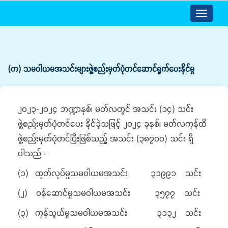
Toggle
navigatio
(က) သမဝါယမအသင်းများဖွဲ့စည်းမှတ်ပုံတင်ဆောင်ရွက်ပေးနိုင်မှု
၂၀၂၃-၂၀၂၄ ဘဏ္ဍာနှစ်၊ မတ်လတွင် အသင်း (၁၄) သင်း
ဖွဲ့စည်းမှတ်ပုံတင်ပေး နိုင်ခဲ့သဖြင့် ၂၀၂၄ ခုနှစ်၊ မတ်လကုန်ထိ
ဖွဲ့စည်းမှတ်ပုံတင်ပြီးဖြစ်သည့် အသင်း (၃၈၇၀၀) သင်း ရှိ
ပါသည် -
(၁) ထုတ်လုပ်မှုသမဝါယမအသင်း ၃၁၉၉၁ သင်း
(၂) ဝန်ဆောင်မှုသမဝါယမအသင်း ၃၅၇၇ သင်း
(၃) ကုန်သွယ်မှုသမဝါယမအသင်း ၃၁၃၂ သင်း