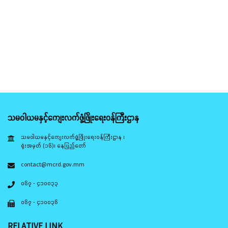
သမဝါယမနှင့်ကျေးလက်ဖွံ့ဖြိုးရေးဝန်ကြီးဌာန
သမဝါယမနှင့်ကျေးလက်ဖွံ့ဖြိုးရေးဝန်ကြီးဌာန ၊
ရုံးအမှတ် (၁၆)၊ နေပြည်တော်
contact@mcrd.gov.mm
၀၆၇ - ၄၁၀၀၃၃
၀၆၇ - ၄၁၀၀၃၆
RELATIVE LINK