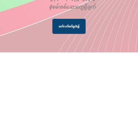
စုံစမ်းစစ်ဆေးတွေ့ရှိချက်
ဆက်လက်ဖတ်ရှုပါရန်