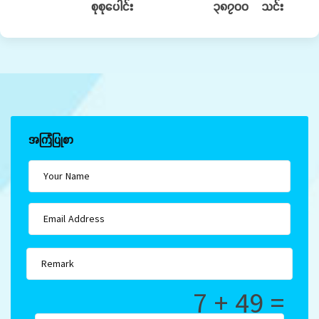
စုစုပေါင်း ၃၈၇၀၀ သင်း
အကြံပြုစာ
7 + 49 =