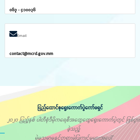
၀၆၇ - ၄၁၀၀၃၆
Email
contact@mcrd.gov.mm
ပြည်ထောင်စုရွေးကောက်ပွဲကော်မရှင်
၂၀၂၀ ပြည့်နှစ် ပါတီစုံဒီမိုကရေစီအထွေထွေရွေးကောက်ပွဲတွင် ဖြစ်ပွား
ခဲ့သည့်
မဲမသမာမှုနှင့်တရားမဲ့ပြုကျင့်မှုများအပေါ်