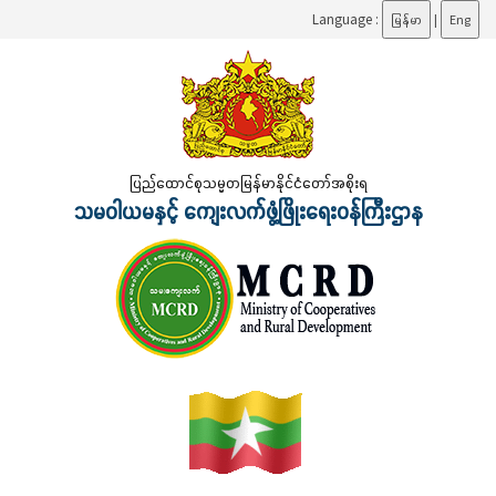
Language :
မြန်မာ
|
Eng
ပြည်ထောင်စုသမ္မတမြန်မာနိုင်ငံတော်အစိုးရ
သမဝါယမနှင့် ကျေးလက်ဖွံ့ဖြိုးရေးဝန်ကြီးဌာန