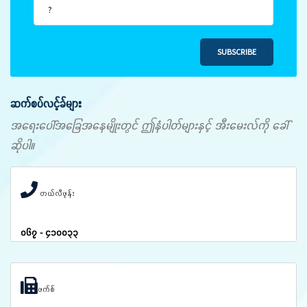
SUBSCRIBE
ဆက်စပ်လင့်ခ်များ
အရေးပေါ်အခြေအနေမျိုးတွင် ဤနံပါတ်များနှင့် အီးမေးလ်ကို ခေါ်
ဆိုပါ။
တယ်လီဖုန်း
၀၆၇ - ၄၁၀၀၃၃
ဖက်စ်