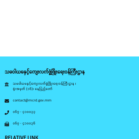
သမဝါယမနှင့်ကျေးလက်ဖွံ့ဖြိုးရေးဝန်ကြီးဌာန
သမဝါယမနှင့်ကျေးလက်ဖွံ့ဖြိုးရေးဝန်ကြီးဌာန ၊
ရုံးအမှတ် (၁၆)၊ နေပြည်တော်
contact@mcrd.gov.mm
၀၆၇ - ၄၁၀၀၃၃
၀၆၇ - ၄၁၀၀၃၆
RELATIVE LINK