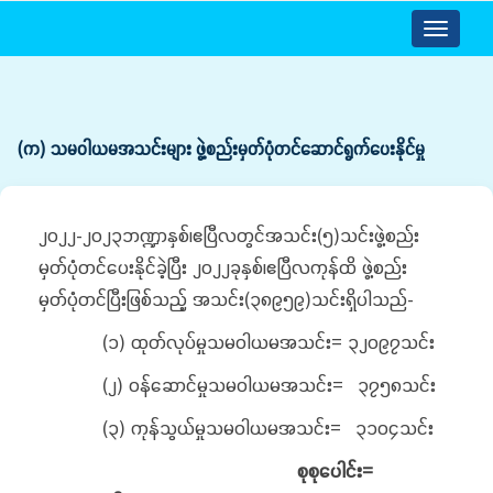
Toggle
navigatio
(က) သမဝါယမအသင်းများ ဖွဲ့စည်းမှတ်ပုံတင်ဆောင်ရွက်ပေးနိုင်မှု
၂၀၂၂-၂၀၂၃ဘဏ္ဍာနှစ်၊ဧပြီလတွင်အသင်း(၅)သင်းဖွဲ့စည်း
မှတ်ပုံတင်ပေးနိုင်ခဲ့ပြီး ၂၀၂၂ခုနှစ်၊ဧပြီလကုန်ထိ ဖွဲ့စည်း
မှတ်ပုံတင်ပြီးဖြစ်သည့် အသင်း(၃၈၉၅၉)သင်းရှိပါသည်-
(၁) ထုတ်လုပ်မှုသမဝါယမအသင်း= ၃၂၀၉၇သင်း
(၂) ဝန်ဆောင်မှုသမဝါယမအသင်း= ၃၇၅၈သင်း
(၃) ကုန်သွယ်မှုသမဝါယမအသင်း= ၃၁၀၄သင်း
စုစုပေါင်း=