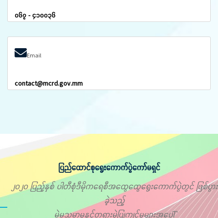
၀၆၇ - ၄၁၀၀၃၆
Email
contact@mcrd.gov.mm
ပြည်ထောင်စုရွေးကောက်ပွဲကော်မရှင်
၂၀၂၀ ပြည့်နှစ် ပါတီစုံဒီမိုကရေစီအထွေထွေရွေးကောက်ပွဲတွင် ဖြစ်ပွား
ခဲ့သည့်
မဲမသမာမှုနှင့်တရားမဲ့ပြုကျင့်မှုများအပေါ်