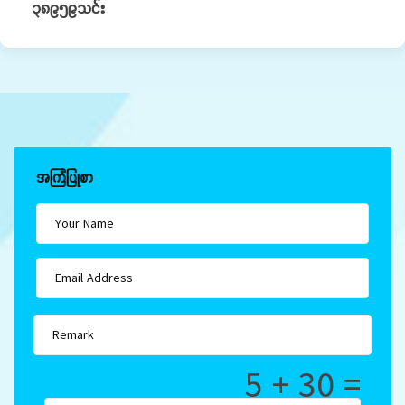
၃၈၉၅၉သင်း
အကြံပြုစာ
5 + 30 =