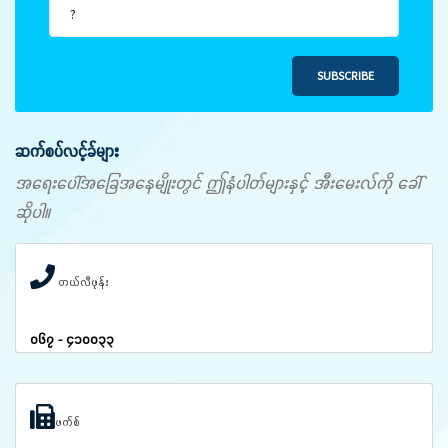
SUBSCRIBE
ဆက်စပ်လင့်ခ်များ
အရေးပေါ်အခြေအနေမျိုးတွင် ဤနံပါတ်များနှင့် အီးမေးလ်ကို ခေါ်
ဆိုပါ။
တယ်လီဖုန်း
၀၆၇ - ၄၁၀၀၃၃
ဖက်စ်