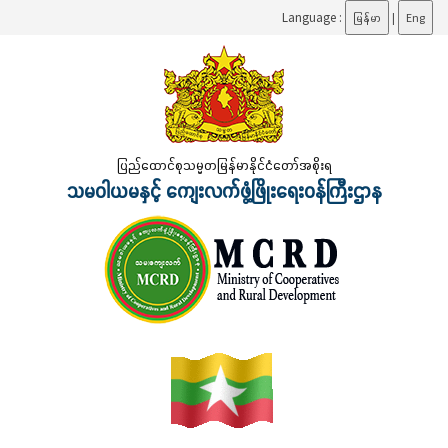
Language :
မြန်မာ
|
Eng
ပြည်ထောင်စုသမ္မတမြန်မာနိုင်ငံတော်အစိုးရ
သမဝါယမနှင့် ကျေးလက်ဖွံ့ဖြိုးရေးဝန်ကြီးဌာန