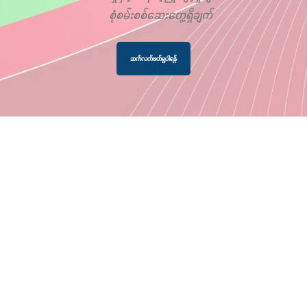
စုံစမ်းစစ်ဆေးတွေ့ရှိချက်
ဆက်လက်ဖတ်ရှုပါရန်