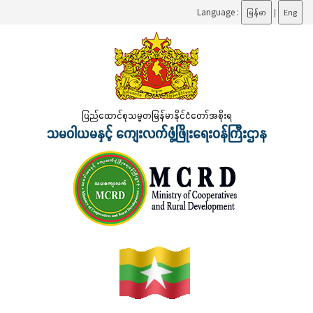
Language :
မြန်မာ
|
Eng
ပြည်ထောင်စုသမ္မတမြန်မာနိုင်ငံတော်အစိုးရ
သမဝါယမနှင့် ကျေးလက်ဖွံ့ဖြိုးရေးဝန်ကြီးဌာန