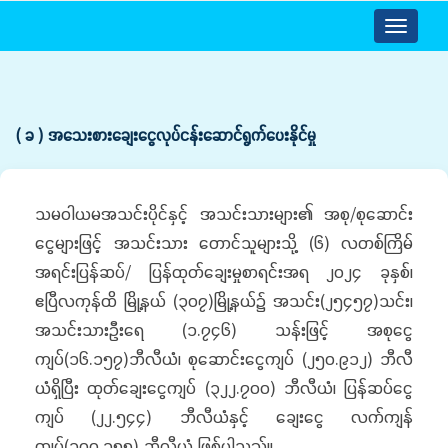
Toggle
navigatio
( ခ ) အသေးစားချေးငွေလုပ်ငန်းဆောင်ရွက်ပေးနိုင်မှု
သမဝါယမအသင်းပိုင်နှင့် အသင်းသားများ၏ အစု/စုဆောင်း
ငွေများဖြင့် အသင်းသား တောင်သူများသို့ (၆) လတစ်ကြိမ်
အရင်းပြန်ဆပ်/ ပြန်ထုတ်ချေးမှုစာရင်းအရ ၂၀၂၄ ခုနှစ်၊
ဧပြီလကုန်ထိ မြို့နယ် (၃၀၇)မြို့နယ်၌ အသင်း(၂၅၄၅၇)သင်း၊
အသင်းသားဦးရေ (၁.၇၄၆) သန်းဖြင့် အစုငွေ
ကျပ်(၁၆.၁၅၇)ဘီလီယံ၊ စုဆောင်းငွေကျပ် (၂၅၀.၉၁၂) ဘီလီ
ယံရှိပြီး ထုတ်ချေးငွေကျပ် (၃၂၂.၇၀၀) ဘီလီယံ၊ ပြန်ဆပ်ငွေ
ကျပ် (၂၂.၅၄၄) ဘီလီယံနှင့် ချေးငွေ လက်ကျန်
ကျပ်(၃၀၀.၁၅၅) ဘီလီယံ ဖြစ်ပါသည်။