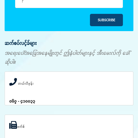
SUBSCRIBE
ဆက်စပ်လင့်ခ်များ
အရေးပေါ်အခြေအနေမျိုးတွင် ဤနံပါတ်များနှင့် အီးမေးလ်ကို ခေါ်
ဆိုပါ။
တယ်လီဖုန်း
၀၆၇ - ၄၁၀၀၃၃
ဖက်စ်