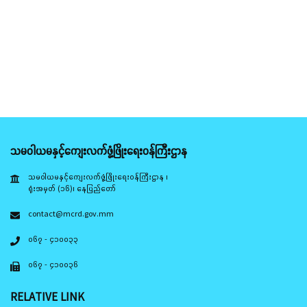
သမဝါယမနှင့်ကျေးလက်ဖွံ့ဖြိုးရေးဝန်ကြီးဌာန
သမဝါယမနှင့်ကျေးလက်ဖွံ့ဖြိုးရေးဝန်ကြီးဌာန ၊
ရုံးအမှတ် (၁၆)၊ နေပြည်တော်
contact@mcrd.gov.mm
၀၆၇ - ၄၁၀၀၃၃
၀၆၇ - ၄၁၀၀၃၆
RELATIVE LINK