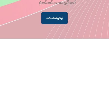
စုံစမ်းစစ်ဆေးတွေ့ရှိချက်
ဆက်လက်ဖတ်ရှုပါရန်