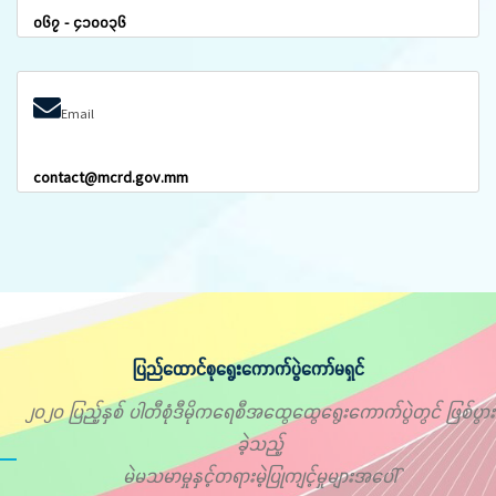
၀၆၇ - ၄၁၀၀၃၆
Email
contact@mcrd.gov.mm
ပြည်ထောင်စုရွေးကောက်ပွဲကော်မရှင်
၂၀၂၀ ပြည့်နှစ် ပါတီစုံဒီမိုကရေစီအထွေထွေရွေးကောက်ပွဲတွင် ဖြစ်ပွား
ခဲ့သည့်
မဲမသမာမှုနှင့်တရားမဲ့ပြုကျင့်မှုများအပေါ်