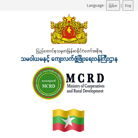
Language :
မြန်မာ
|
Eng
ပြည်ထောင်စုသမ္မတမြန်မာနိုင်ငံတော်အစိုးရ
သမဝါယမနှင့် ကျေးလက်ဖွံ့ဖြိုးရေးဝန်ကြီးဌာန