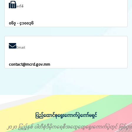
ဖက်စ်
၀၆၇ - ၄၁၀၀၃၆
Email
contact@mcrd.gov.mm
ပြည်ထောင်စုရွေးကောက်ပွဲကော်မရှင်
၂၀၂၀ ပြည့်နှစ် ပါတီစုံဒီမိုကရေစီအထွေထွေရွေးကောက်ပွဲတွင် ဖြစ်ပွား