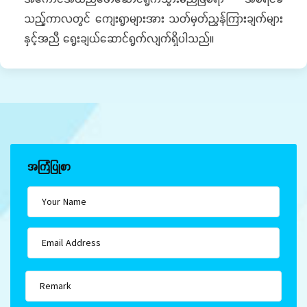
သည့်ကာလတွင် ကျေးရွာများအား သတ်မှတ်ညွှန်ကြားချက်များ
နှင့်အညီ ရွေးချယ်ဆောင်ရွက်လျက်ရှိပါသည်။
အကြံပြုစာ