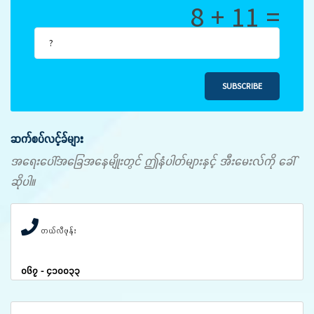
8 + 11 =
SUBSCRIBE
ဆက်စပ်လင့်ခ်များ
အရေးပေါ်အခြေအနေမျိုးတွင် ဤနံပါတ်များနှင့် အီးမေးလ်ကို ခေါ်
ဆိုပါ။
တယ်လီဖုန်း
၀၆၇ - ၄၁၀၀၃၃