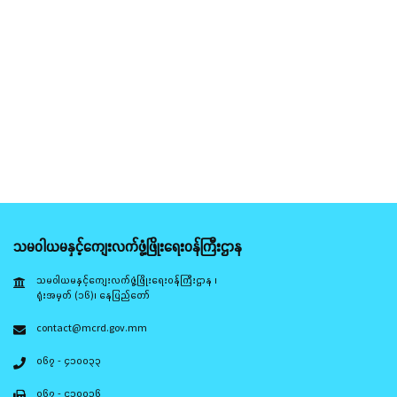
သမဝါယမနှင့်ကျေးလက်ဖွံ့ဖြိုးရေးဝန်ကြီးဌာန
သမဝါယမနှင့်ကျေးလက်ဖွံ့ဖြိုးရေးဝန်ကြီးဌာန ၊
ရုံးအမှတ် (၁၆)၊ နေပြည်တော်
contact@mcrd.gov.mm
၀၆၇ - ၄၁၀၀၃၃
၀၆၇ - ၄၁၀၀၃၆