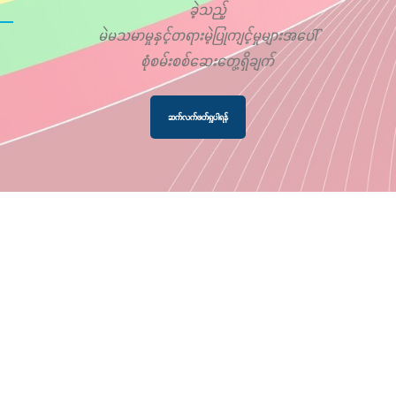
ခဲ့သည့်
မဲမသမာမှုနှင့်တရားမဲ့ပြုကျင့်မှုများအပေါ်
စုံစမ်းစစ်ဆေးတွေ့ရှိချက်
ဆက်လက်ဖတ်ရှုပါရန်