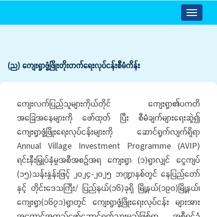
Toggle
navigatio
(ည) ကျေးရွာဖွံ့ဖြိုးတိုးတက်ရေးလုပ်ငန်းစီမံကိန်း
ကျေးလက်ပြည်သူများကိုယ်တိုင် ကျေးရွာ၏ပကတိ
အခြေအနေများကို ဖော်ထုတ် ပြီး စီမံချက်များရေးဆွဲ၍
ကျေးရွာဖွံ့ဖြိုးရေးလုပ်ငန်းများကို ဆောင်ရွက်လျက်ရှိရာ
Annual Village Investment Programme (AVIP)
ရင်းနှီးမြှုပ်နှံမှုအစီအစဉ်အရ ကျေးရွာ (၁)ရွာလျှင် ငွေကျပ်
(၁၅)သန်းနှုန်းဖြင့် ၂၀၂၄-၂၀၂၅ ဘဏ္ဍာနှစ်တွင် နေပြည်တော်
နှင့် တိုင်းဒေသကြီး/ ပြည်နယ်(၁၆)ခုရှိ မြို့နယ်(၁၉၀)မြို့နယ်၊
ကျေးရွာ(၁၆၇၁)ရွာတွင် ကျေးရွာဖွံ့ဖြိုးရေးလုပ်ငန်း များအား
အကောင်အထည်ဖော်ဆောင်ရွက်သွားမည်ဖြစ်ရာ အစီရင်ခံ