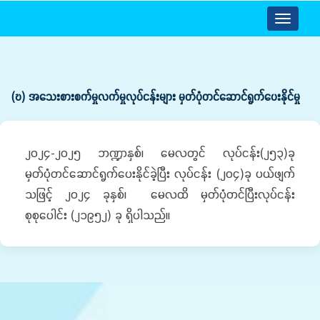
Toggle
navigatio
(ဎ) အသေးစားစက်မှုလက်မှုလုပ်ငန်းများ မှတ်ပုံတင်ဆောင်ရွက်ပေးနိုင်မှု
၂၀၂၄-၂၀၂၅ ဘဏ္ဍာနှစ်၊ မေလတွင် လုပ်ငန်း(၂၅၃)ခု
မှတ်ပုံတင်ဆောင်ရွက်ပေးနိုင်ခဲ့ပြီး လုပ်ငန်း (၂၀၄)ခု ပယ်ဖျက်
သဖြင့် ၂၀၂၄ ခုနှစ်၊ မေလထိ မှတ်ပုံတင်ပြီးလုပ်ငန်း
စုစုပေါင်း (၂၁၉၅၂) ခု ရှိပါသည်။