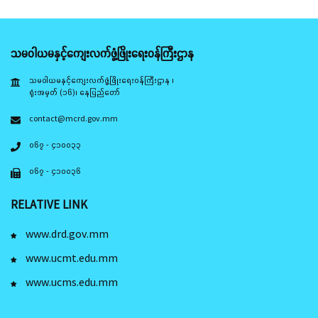
သမဝါယမနှင့်ကျေးလက်ဖွံ့ဖြိုးရေးဝန်ကြီးဌာန
သမဝါယမနှင့်ကျေးလက်ဖွံ့ဖြိုးရေးဝန်ကြီးဌာန ၊
ရုံးအမှတ် (၁၆)၊ နေပြည်တော်
contact@mcrd.gov.mm
၀၆၇ - ၄၁၀၀၃၃
၀၆၇ - ၄၁၀၀၃၆
RELATIVE LINK
www.drd.gov.mm
www.ucmt.edu.mm
www.ucms.edu.mm