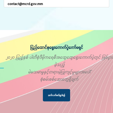
contact@mcrd.gov.mm
ပြည်ထောင်စုရွေးကောက်ပွဲကော်မရှင်
၂၀၂၀ ပြည့်နှစ် ပါတီစုံဒီမိုကရေစီအထွေထွေရွေးကောက်ပွဲတွင် ဖြစ်ပွား
ခဲ့သည့်
မဲမသမာမှုနှင့်တရားမဲ့ပြုကျင့်မှုများအပေါ်
စုံစမ်းစစ်ဆေးတွေ့ရှိချက်
ဆက်လက်ဖတ်ရှုပါရန်