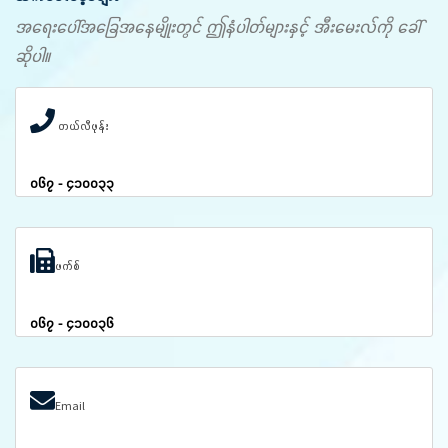
အရေးပေါ်အခြေအနေမျိုးတွင် ဤနံပါတ်များနှင့် အီးမေးလ်ကို ခေါ်
ဆိုပါ။
တယ်လီဖုန်း
၀၆၇ - ၄၁၀၀၃၃
ဖက်စ်
၀၆၇ - ၄၁၀၀၃၆
Email