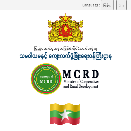
Language :
မြန်မာ
|
Eng
ပြည်ထောင်စုသမ္မတမြန်မာနိုင်ငံတော်အစိုးရ
သမဝါယမနှင့် ကျေးလက်ဖွံ့ဖြိုးရေးဝန်ကြီးဌာန