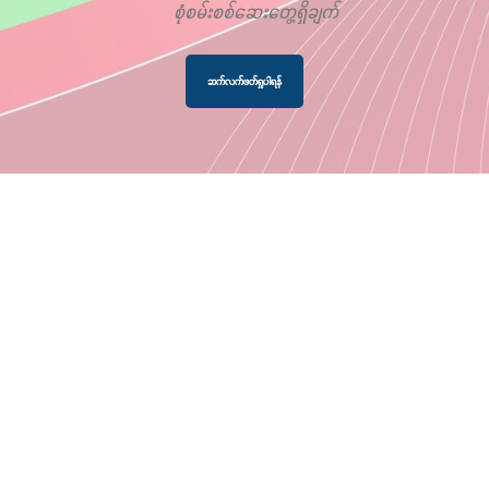
စုံစမ်းစစ်ဆေးတွေ့ရှိချက်
ဆက်လက်ဖတ်ရှုပါရန်