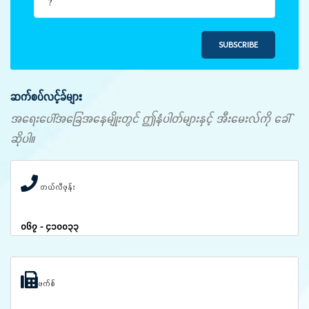
SUBSCRIBE
ဆက်စပ်လင့်ခ်များ
အရေးပေါ်အခြေအနေမျိုးတွင် ဤနံပါတ်များနှင့် အီးမေးလ်ကို ခေါ်
ဆိုပါ။
တယ်လီဖုန်း
၀၆၇ - ၄၁၀၀၃၃
ဖက်စ်