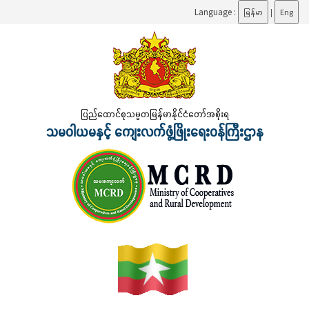
Language :
မြန်မာ
|
Eng
ပြည်ထောင်စုသမ္မတမြန်မာနိုင်ငံတော်အစိုးရ
သမဝါယမနှင့် ကျေးလက်ဖွံ့ဖြိုးရေးဝန်ကြီးဌာန