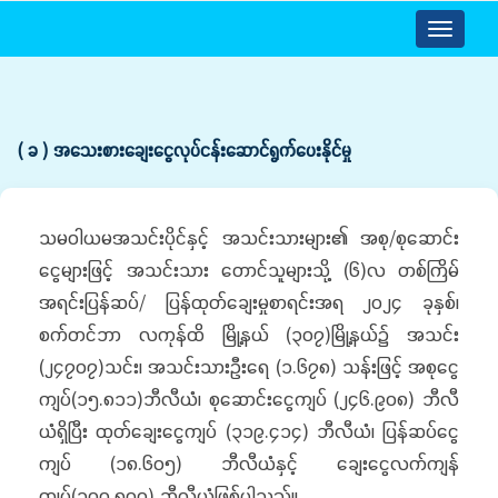
Toggle
navigatio
( ခ ) အသေးစားချေးငွေလုပ်ငန်းဆောင်ရွက်ပေးနိုင်မှု
သမဝါယမအသင်းပိုင်နှင့် အသင်းသားများ၏ အစု/စုဆောင်း
ငွေများဖြင့် အသင်းသား တောင်သူများသို့ (၆)လ တစ်ကြိမ်
အရင်းပြန်ဆပ်/ ပြန်ထုတ်ချေးမှုစာရင်းအရ ၂၀၂၄ ခုနှစ်၊
စက်တင်ဘာ လကုန်ထိ မြို့နယ် (၃၀၇)မြို့နယ်၌ အသင်း
(၂၄၇၀၇)သင်း၊ အသင်းသားဦးရေ (၁.၆၇၈) သန်းဖြင့် အစုငွေ
ကျပ်(၁၅.၈၁၁)ဘီလီယံ၊ စုဆောင်းငွေကျပ် (၂၄၆.၉၀၈) ဘီလီ
ယံရှိပြီး ထုတ်ချေးငွေကျပ် (၃၁၉.၄၁၄) ဘီလီယံ၊ ပြန်ဆပ်ငွေ
ကျပ် (၁၈.၆၀၅) ဘီလီယံနှင့် ချေးငွေလက်ကျန်
ကျပ်(၃၀၀.၈၀၉) ဘီလီယံဖြစ်ပါသည်။