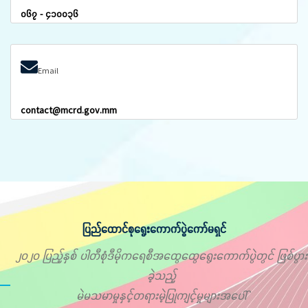
၀၆၇ - ၄၁၀၀၃၆
Email
contact@mcrd.gov.mm
ပြည်ထောင်စုရွေးကောက်ပွဲကော်မရှင်
၂၀၂၀ ပြည့်နှစ် ပါတီစုံဒီမိုကရေစီအထွေထွေရွေးကောက်ပွဲတွင် ဖြစ်ပွား
ခဲ့သည့်
မဲမသမာမှုနှင့်တရားမဲ့ပြုကျင့်မှုများအပေါ်