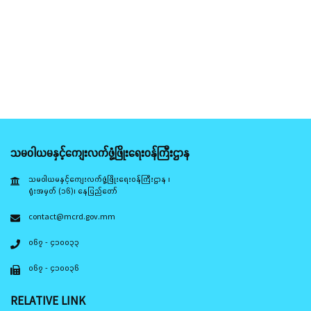
သမဝါယမနှင့်ကျေးလက်ဖွံ့ဖြိုးရေးဝန်ကြီးဌာန
သမဝါယမနှင့်ကျေးလက်ဖွံ့ဖြိုးရေးဝန်ကြီးဌာန ၊
ရုံးအမှတ် (၁၆)၊ နေပြည်တော်
contact@mcrd.gov.mm
၀၆၇ - ၄၁၀၀၃၃
၀၆၇ - ၄၁၀၀၃၆
RELATIVE LINK