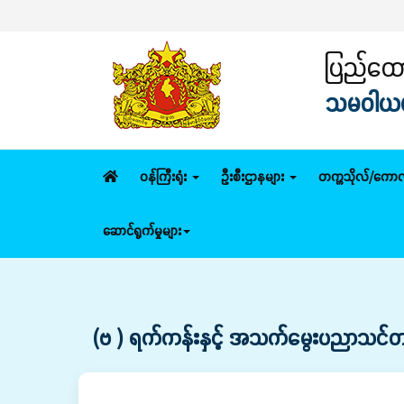
ပြည်ထောင
သမဝါယမနှ
ဝန်ကြီးရုံး
ဦးစီးဌာနများ
တက္ကသိုလ်/ကောလ
ဆောင်ရွက်မှုများ
(ဗ ) ရက်ကန်းနှင့် အသက်မွေးပညာသင်တန်းက