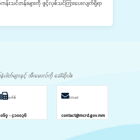
န်းသင်တန်းများကို ဖွင့်လှစ်သင်ကြားပေးလျက်ရှိရာ
တ်များနှင့် အီးမေးလ်ကို ခေါ်ဆိုပါ။
ဖက်စ်
Email
၀၆၇ - ၄၁၀၀၃၆
contact@mcrd.gov.mm