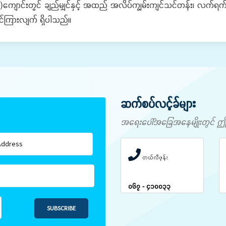
ောင်းတွင် ချည်မျှင်နှင့် အထည် အလိပ်ကျွမ်းကျင်သင်တန်း၊ လက်ရက်က
ကြားလျက် ရှိပါသည်။
ဆက်စပ်လင့်ခ်များ
အရေးပေါ်အခြေအနေမျိုးတွင် ဤနံပါ
တယ်လီဖုန်း
၀၆၇ - ၄၁၀၀၃၃
SUBSCRIBE