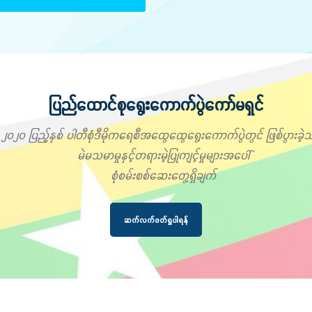
ပြည်ထောင်စုရွေးကောက်ပွဲကော်မရှင်
၂၀၂၀ ပြည့်နှစ် ပါတီစုံဒီမိုကရေစီအထွေထွေရွေးကောက်ပွဲတွင် ဖြစ်ပွားခဲ့သ
မဲမသမာမှုနှင့်တရားမဲ့ပြုကျင့်မှုများအပေါ်
စုံစမ်းစစ်ဆေးတွေ့ရှိချက်
ဆက်လက်ဖတ်ရှုပါရန်