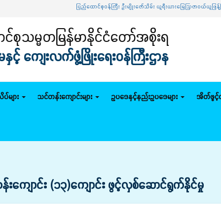
ပြည်ထောင်စုဝန်ကြီး ဦးမျိုးဇော်သိမ်း ယူရီးယားမြေဩဇာဝယ်ယူဖြန့်ဖြူ
်စုသမ္မတမြန်မာနိုင်ငံတော်အစိုးရ
င့် ကျေးလက်ဖွံ့ဖြိုးရေးဝန်ကြီးဌာန
ိပ်များ
သင်တန်းကျောင်းများ
ဥပဒေနှင့်နည်းဥပဒေများ
အိတ်ဖွင့
ျောင်း (၁၃)ကျောင်း ဖွင့်လှစ်ဆောင်ရွက်နိုင်မှု