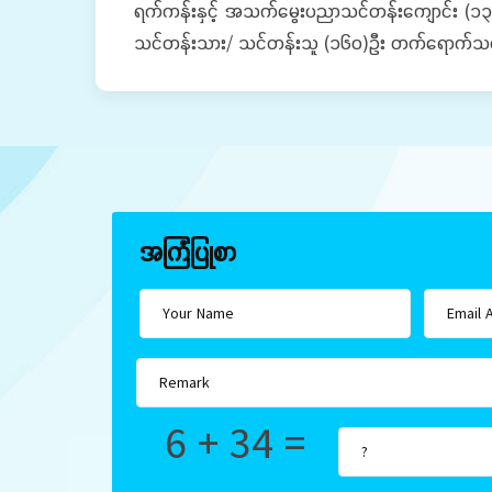
ရက်ကန်းနှင့် အသက်မွေးပညာသင်တန်းကျောင်း (၁၃)ကျ
သင်တန်းသား/ သင်တန်းသူ (၁၆၀)ဦး တက်ရောက်သင်
အကြံပြုစာ
6 + 34 =