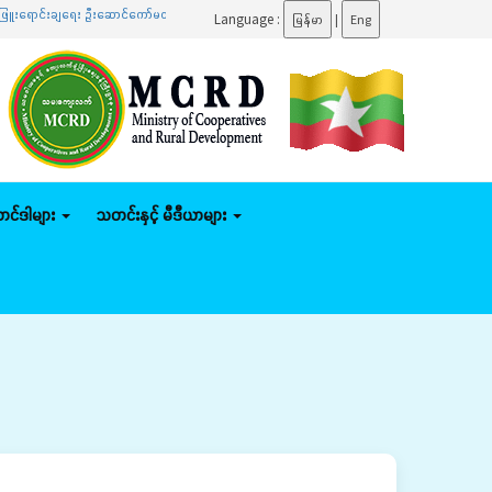
းရောင်းချရေး ဦးဆောင်ကော်မတီအစည်းအဝေးသို့ တက်ရောက်
.......
ပြည်ထောင်စုဝန်ကြီး ဦးမျိုးဇော်သ
Language :
မြန်မာ
|
Eng
်တင်ဒါများ
သတင်းနှင့် မီဒီယာများ