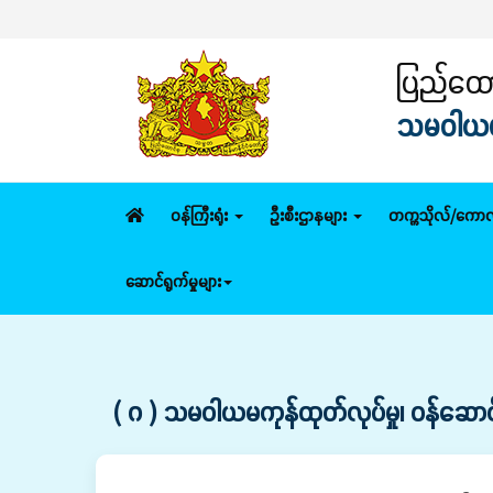
ပြည်ထောင
သမဝါယမနှ
ဝန်ကြီးရုံး
ဦးစီးဌာနများ
တက္ကသိုလ်/ကောလ
ဆောင်ရွက်မှုများ
( ဂ ) သမဝါယမကုန်ထုတ်လုပ်မှု၊ ဝန်ဆောင်မှုန