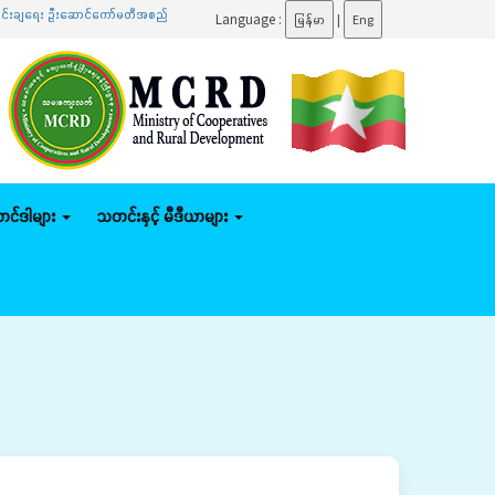
င်းချရေး ဦးဆောင်ကော်မတီအစည်းအဝေးသို့ တက်ရောက်
.......
ပြည်ထောင်စုဝန်ကြီး ဦးမျိုးဇော်သိမ်း 
Language :
မြန်မာ
|
Eng
်တင်ဒါများ
သတင်းနှင့် မီဒီယာများ