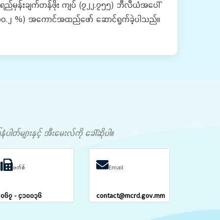
း ရည်မှန်းချက်တန်ဖိုး ကျပ် (၇၂၂.၇၅၅) ဘီလီယံအပေါ်
ပေါ် (၃၀.၂ %) အကောင်အထည်ဖော် ဆောင်ရွက်ခဲ့ပါသည်။
တ်များနှင့် အီးမေးလ်ကို ခေါ်ဆိုပါ။
ဖက်စ်
Email
၀၆၇ - ၄၁၀၀၃၆
contact@mcrd.gov.mm