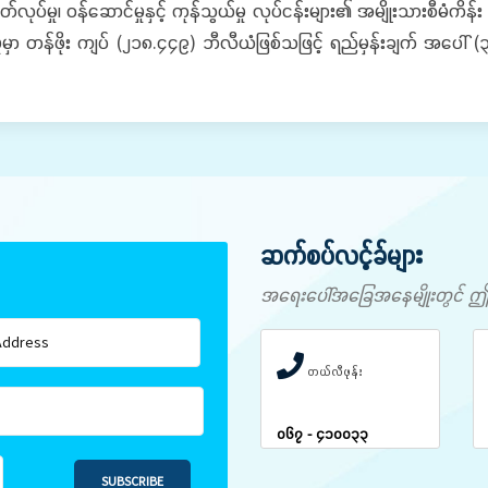
ှု၊ ဝန်ဆောင်မှုနှင့် ကုန်သွယ်မှု လုပ်ငန်းများ၏ အမျိုးသားစီမံကိန်
င်မှုမှာ တန်ဖိုး ကျပ် (၂၁၈.၄၄၉) ဘီလီယံဖြစ်သဖြင့် ရည်မှန်းချက် အ
ဆက်စပ်လင့်ခ်များ
အရေးပေါ်အခြေအနေမျိုးတွင် ဤနံပါ
တယ်လီဖုန်း
၀၆၇ - ၄၁၀၀၃၃
SUBSCRIBE