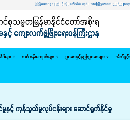
ပြည်ထောင်စုဝန်ကြီး ဦးမျိုးဇော်သိမ်း ယူရီးယားမြေဩဇာဝယ်ယူဖြန့်ဖြူးရော
်စုသမ္မတမြန်မာနိုင်ငံတော်အစိုးရ
င့် ကျေးလက်ဖွံ့ဖြိုးရေးဝန်ကြီးဌာန
ိပ်များ
သင်တန်းကျောင်းများ
ဥပဒေနှင့်နည်းဥပဒေများ
အိတ်ဖွင့
ှင့် ကုန်သွယ်မှုလုပ်ငန်းများ ဆောင်ရွက်နိုင်မှု