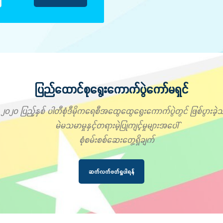
ပြည်ထောင်စုရွေးကောက်ပွဲကော်မရှင်
၂၀၂၀ ပြည့်နှစ် ပါတီစုံဒီမိုကရေစီအထွေထွေရွေးကောက်ပွဲတွင် ဖြစ်ပွားခဲ့သ
မဲမသမာမှုနှင့်တရားမဲ့ပြုကျင့်မှုများအပေါ်
စုံစမ်းစစ်ဆေးတွေ့ရှိချက်
ဆက်လက်ဖတ်ရှုပါရန်