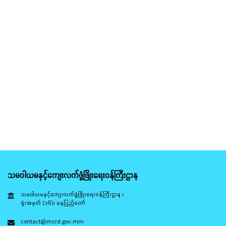
သမဝါယမနှင့်ကျေးလက်ဖွံ့ဖြိုးရေးဝန်ကြီးဌာန
သမဝါယမနှင့်ကျေးလက်ဖွံ့ဖြိုးရေးဝန်ကြီးဌာန ၊
ရုံးအမှတ် (၁၆)၊ နေပြည်တော်
contact@mcrd.gov.mm