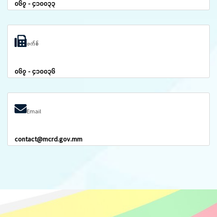
၀၆၇ - ၄၁၀၀၃၃
ဖက်စ်
၀၆၇ - ၄၁၀၀၃၆
Email
contact@mcrd.gov.mm