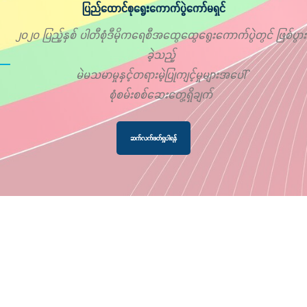
ပြည်ထောင်စုရွေးကောက်ပွဲကော်မရှင်
၂၀၂၀ ပြည့်နှစ် ပါတီစုံဒီမိုကရေစီအထွေထွေရွေးကောက်ပွဲတွင် ဖြစ်ပွား
ခဲ့သည့်
မဲမသမာမှုနှင့်တရားမဲ့ပြုကျင့်မှုများအပေါ်
စုံစမ်းစစ်ဆေးတွေ့ရှိချက်
ဆက်လက်ဖတ်ရှုပါရန်