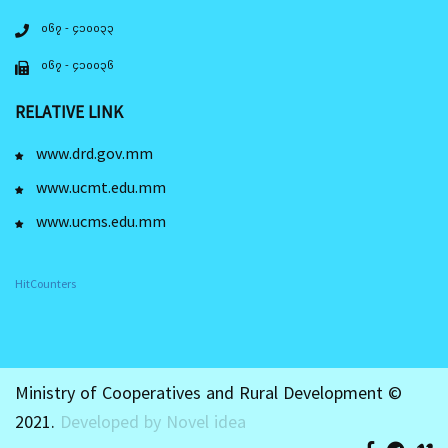
၀၆၇ - ၄၁၀၀၃၃
၀၆၇ - ၄၁၀၀၃၆
RELATIVE LINK
www.drd.gov.mm
www.ucmt.edu.mm
www.ucms.edu.mm
HitCounters
Ministry of Cooperatives and Rural Development ©
2021.
Developed by Novel idea