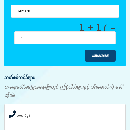
1 + 17 =
SUBSCRIBE
ဆက်စပ်လင့်ခ်များ
အရေးပေါ်အခြေအနေမျိုးတွင် ဤနံပါတ်များနှင့် အီးမေးလ်ကို ခေါ်
ဆိုပါ။
တယ်လီဖုန်း