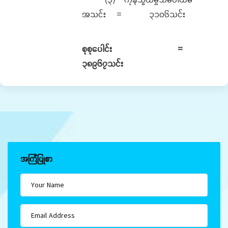
အသင်း = ၃၁၀၆သင်း
စုစုပေါင်း =
၃၈၉၆၇သင်း
အကြံပြုစာ