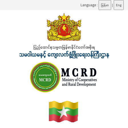
Language :
မြန်မာ
|
Eng
ပြည်ထောင်စုသမ္မတမြန်မာနိုင်ငံတော်အစိုးရ
သမဝါယမနှင့် ကျေးလက်ဖွံ့ဖြိုးရေးဝန်ကြီးဌာန