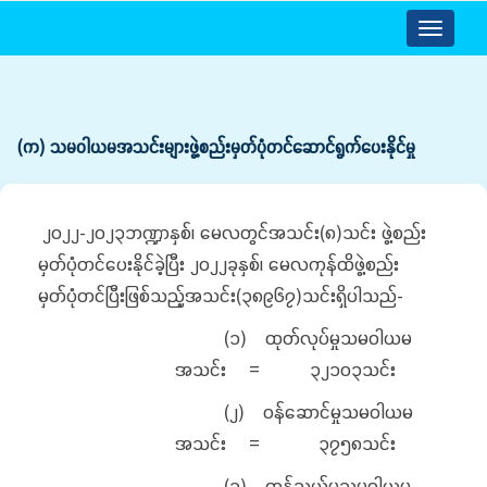
Toggle
navigatio
(က) သမဝါယမအသင်းများဖွဲ့စည်းမှတ်ပုံတင်ဆောင်ရွက်ပေးနိုင်မှု
၂၀၂၂-၂၀၂၃ဘဏ္ဍာနှစ်၊ မေလတွင်အသင်း(၈)သင်း ဖွဲ့စည်း
မှတ်ပုံတင်ပေးနိုင်ခဲ့ပြီး ၂၀၂၂ခုနှစ်၊ မေလကုန်ထိဖွဲ့စည်း
မှတ်ပုံတင်ပြီးဖြစ်သည့်အသင်း(၃၈၉၆၇)သင်းရှိပါသည်-
(၁) ထုတ်လုပ်မှုသမဝါယမ
အသင်း = ၃၂၁၀၃သင်း
(၂) ဝန်ဆောင်မှုသမဝါယမ
အသင်း = ၃၇၅၈သင်း
(၃) ကုန်သွယ်မှုသမဝါယမ