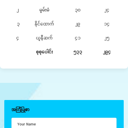
၂
မွမ်းမံ
၃၀
၂၄
၃
နိုင်ထောက်
၂၉
၁၄
၄
ယူနီဆက်
၄၁
၂၅
စုစုပေါင်း
၅၃၃
၂၉၄
အကြံပြုစာ