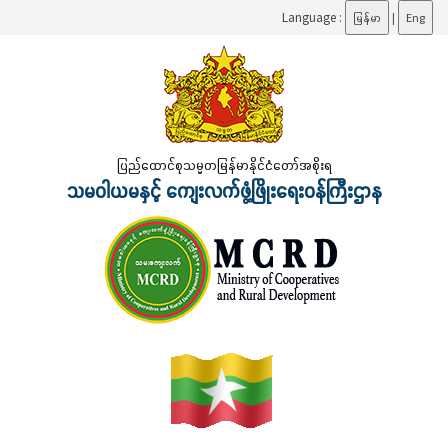
Language :
မြန်မာ
|
Eng
ပြည်ထောင်စုသမ္မတမြန်မာနိုင်ငံတော်အစိုးရ
သမဝါယမနှင့် ကျေးလက်ဖွံ့ဖြိုးရေးဝန်ကြီးဌာန