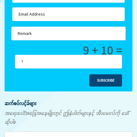
9 + 10 =
SUBSCRIBE
ဆက်စပ်လင့်ခ်များ
အရေးပေါ်အခြေအနေမျိုးတွင် ဤနံပါတ်များနှင့် အီးမေးလ်ကို ခေါ်
ဆိုပါ။