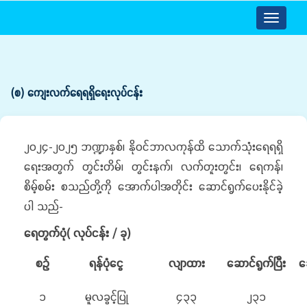
Toggle
navigatio
(စ) ကျေးလက်ရေရရှိရေးလုပ်ငန်း
၂၀၂၄-၂၀၂၅ ဘဏ္ဍာနှစ်၊ နိုဝင်ဘာလကုန်ထိ သောက်သုံးရေရရှိ
ရေးအတွက် တွင်းတိမ်၊ တွင်းနက်၊ လက်တူးတွင်း၊ ရေကန်၊
စိမ့်စမ်း စသည်တို့ကို အောက်ပါအတိုင်း ဆောင်ရွက်ပေးနိုင်ခဲ့
ပါ သည်-
ရေတွက်ပုံ
( လုပ်ငန်း / ခု)
စဉ်
ရန်ပုံငွေ
လျာထား
ဆောင်ရွက်ပြီး
ဆ
၁
မူလခွင့်ပြု
၄၃၃
၂၃၁