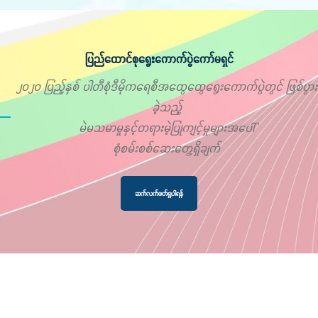
ပြည်ထောင်စုရွေးကောက်ပွဲကော်မရှင်
၂၀၂၀ ပြည့်နှစ် ပါတီစုံဒီမိုကရေစီအထွေထွေရွေးကောက်ပွဲတွင် ဖြစ်ပွား
ခဲ့သည့်
မဲမသမာမှုနှင့်တရားမဲ့ပြုကျင့်မှုများအပေါ်
စုံစမ်းစစ်ဆေးတွေ့ရှိချက်
ဆက်လက်ဖတ်ရှုပါရန်