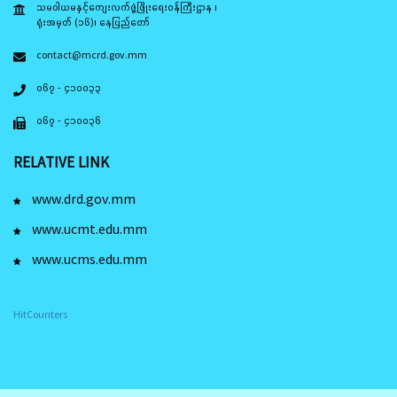
သမဝါယမနှင့်ကျေးလက်ဖွံ့ဖြိုးရေးဝန်ကြီးဌာန ၊
ရုံးအမှတ် (၁၆)၊ နေပြည်တော်
contact@mcrd.gov.mm
၀၆၇ - ၄၁၀၀၃၃
၀၆၇ - ၄၁၀၀၃၆
RELATIVE LINK
www.drd.gov.mm
www.ucmt.edu.mm
www.ucms.edu.mm
HitCounters