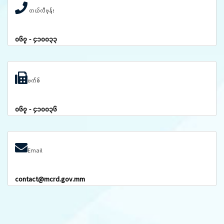
တယ်လီဖုန်း
၀၆၇ - ၄၁၀၀၃၃
ဖက်စ်
၀၆၇ - ၄၁၀၀၃၆
Email
contact@mcrd.gov.mm