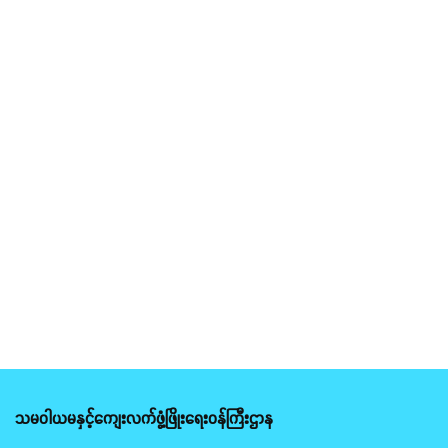
သမဝါယမနှင့်ကျေးလက်ဖွံ့ဖြိုးရေးဝန်ကြီးဌာန