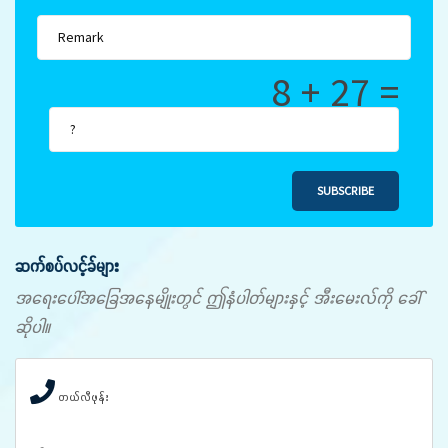
8 + 27 =
SUBSCRIBE
ဆက်စပ်လင့်ခ်များ
အရေးပေါ်အခြေအနေမျိုးတွင် ဤနံပါတ်များနှင့် အီးမေးလ်ကို ခေါ်
ဆိုပါ။
တယ်လီဖုန်း