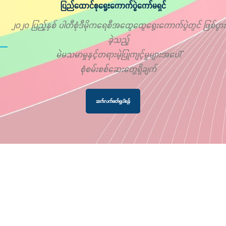
ပြည်ထောင်စုရွေးကောက်ပွဲကော်မရှင်
၂၀၂၀ ပြည့်နှစ် ပါတီစုံဒီမိုကရေစီအထွေထွေရွေးကောက်ပွဲတွင် ဖြစ်ပွား
ခဲ့သည့်
မဲမသမာမှုနှင့်တရားမဲ့ပြုကျင့်မှုများအပေါ်
စုံစမ်းစစ်ဆေးတွေ့ရှိချက်
ဆက်လက်ဖတ်ရှုပါရန်