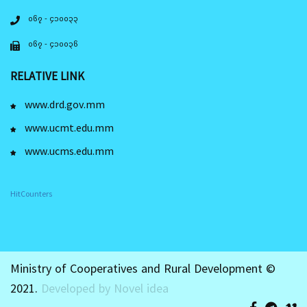
၀၆၇ - ၄၁၀၀၃၃
၀၆၇ - ၄၁၀၀၃၆
RELATIVE LINK
www.drd.gov.mm
www.ucmt.edu.mm
www.ucms.edu.mm
HitCounters
Ministry of Cooperatives and Rural Development ©
2021.
Developed by Novel idea