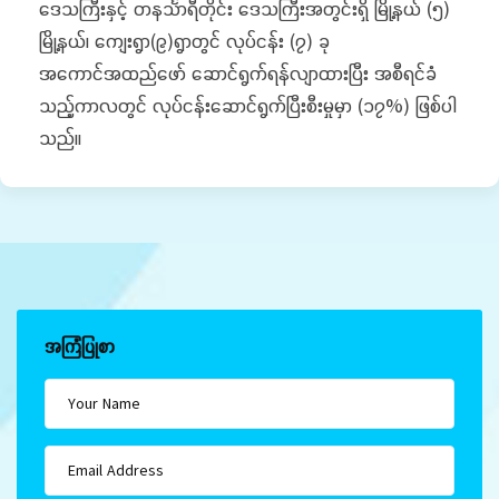
ဒေသကြီးနှင့် တနင်္သာရီတိုင်း ဒေသကြီးအတွင်းရှိ မြို့နယ် (၅)
မြို့နယ်၊ ကျေးရွာ(၉)ရွာတွင် လုပ်ငန်း (၇) ခု
အကောင်အထည်ဖော် ဆောင်ရွက်ရန်လျာထားပြီး အစီရင်ခံ
သည့်ကာလတွင် လုပ်ငန်းဆောင်ရွက်ပြီးစီးမှုမှာ (၁၇%) ဖြစ်ပါ
သည်။
အကြံပြုစာ