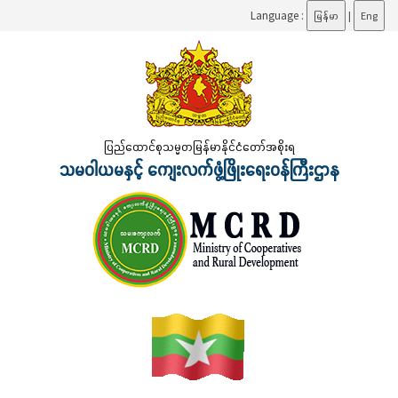
Language :
မြန်မာ
|
Eng
ပြည်ထောင်စုသမ္မတမြန်မာနိုင်ငံတော်အစိုးရ
သမဝါယမနှင့် ကျေးလက်ဖွံ့ဖြိုးရေးဝန်ကြီးဌာန