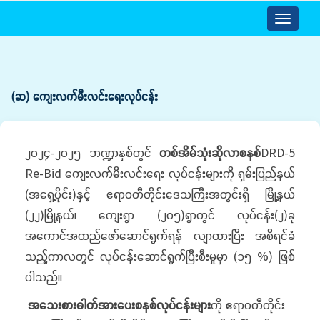
Toggle
navigatio
(ဆ) ကျေးလက်မီးလင်းရေးလုပ်ငန်း
၂၀၂၄-၂၀၂၅ ဘဏ္ဍာနှစ်တွင်
တစ်အိမ်သုံးဆိုလာစနစ်
DRD-5
Re-Bid ကျေးလက်မီးလင်းရေး လုပ်ငန်းများကို ရှမ်းပြည်နယ်
(အရှေ့ပိုင်း)နှင့် ဧရာဝတီတိုင်းဒေသကြီးအတွင်းရှိ မြို့နယ်
(၂၂)မြို့နယ်၊ ကျေးရွာ (၂၀၅)ရွာတွင် လုပ်ငန်း(၂)ခု
အကောင်အထည်ဖော်ဆောင်ရွက်ရန် လျာထားပြီး အစီရင်ခံ
သည့်ကာလတွင် လုပ်ငန်းဆောင်ရွက်ပြီးစီးမှုမှာ (၁၅ %) ဖြစ်
ပါသည်။
အသေးစားဓါတ်အားပေးစနစ်လုပ်ငန်းများ
ကို ဧရာဝတီတိုင်း