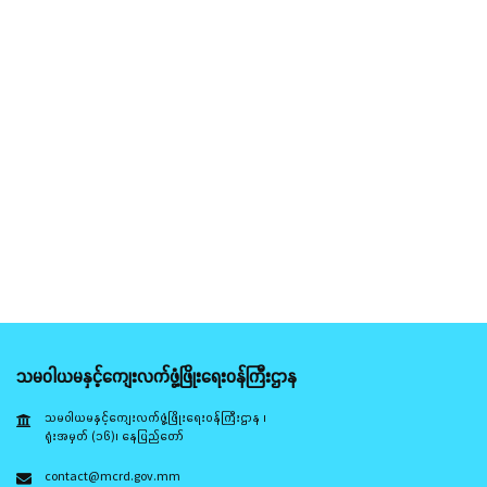
သမဝါယမနှင့်ကျေးလက်ဖွံ့ဖြိုးရေးဝန်ကြီးဌာန
သမဝါယမနှင့်ကျေးလက်ဖွံ့ဖြိုးရေးဝန်ကြီးဌာန ၊
ရုံးအမှတ် (၁၆)၊ နေပြည်တော်
contact@mcrd.gov.mm