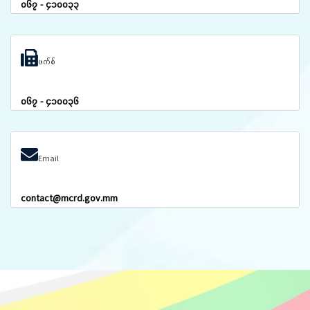
၀၆၇ - ၄၁၀၀၃၃
ဖက်စ်
၀၆၇ - ၄၁၀၀၃၆
Email
contact@mcrd.gov.mm