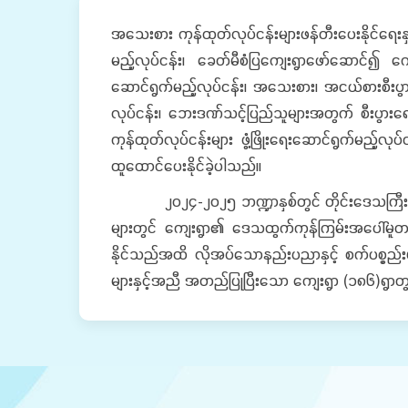
အသေးစား ကုန်ထုတ်လုပ်ငန်းများဖန်တီးပေးနိုင်ရေး
မည့်လုပ်ငန်း၊ ခေတ်မီစံပြကျေးရွာဖော်ဆောင်၍ က
ဆောင်ရွက်မည့်လုပ်ငန်း၊ အသေးစား၊ အငယ်စားစီးပွာ
လုပ်ငန်း၊ ဘေးဒဏ်သင့်ပြည်သူများအတွက် စီးပွားရေး
ကုန်ထုတ်လုပ်ငန်းများ ဖွံ့ဖြိုးရေးဆောင်ရွက်မည့်လု
ထူထောင်ပေးနိုင်ခဲ့ပါသည်။
၂၀၂၄-၂၀၂၅ ဘဏ္ဍာနှစ်တွင် တိုင်းဒေသကြီး/ ပြည်
များတွင် ကျေးရွာ၏ ဒေသထွက်ကုန်ကြမ်းအပေါ်မူတည
နိုင်သည်အထိ လိုအပ်သောနည်းပညာနှင့် စက်ပစ္စည်း
များနှင့်အညီ အတည်ပြုပြီးသော ကျေးရွာ (၁၈၆)ရွာတွ