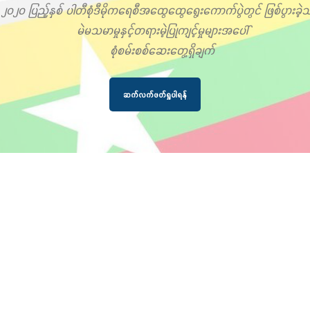
၂၀၂၀ ပြည့်နှစ် ပါတီစုံဒီမိုကရေစီအထွေထွေရွေးကောက်ပွဲတွင် ဖြစ်ပွားခဲ့သ
မဲမသမာမှုနှင့်တရားမဲ့ပြုကျင့်မှုများအပေါ်
စုံစမ်းစစ်ဆေးတွေ့ရှိချက်
ဆက်လက်ဖတ်ရှုပါရန်