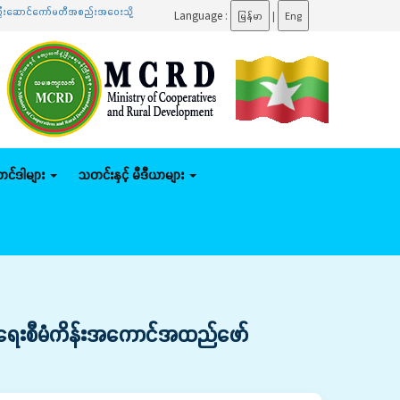
းဆောင်ကော်မတီအစည်းအဝေးသို့ တက်ရောက်
.......
ပြည်ထောင်စုဝန်ကြီး ဦးမျိုးဇော်သိမ်း နေပြည်တော်က
Language :
မြန်မာ
|
Eng
်တင်ဒါများ
သတင်းနှင့် မီဒီယာများ
ုး ရေးစီမံကိန်းအကောင်အထည်ဖော်