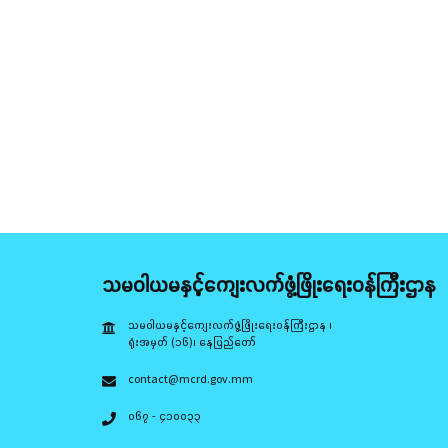
သမဝါယမနှင့်ကျေးလက်ဖွံ့ဖြိုးရေးဝန်ကြီးဌာန
သမဝါယမနှင့်ကျေးလက်ဖွံ့ဖြိုးရေးဝန်ကြီးဌာန ၊
ရုံးအမှတ် (၁၆)၊ နေပြည်တော်
contact@mcrd.gov.mm
၀၆၇ - ၄၁၀၀၃၃