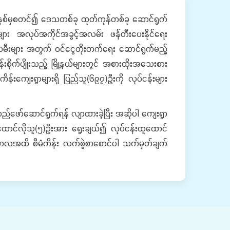
ဍာနှစ်မှစတင်၍ ဒေသတစ်ခု ထုတ်ကုန်တစ်ခု ဆောင်ရွက်
ျား အလုပ်အကိုင်အခွင့်အလမ်း ဖန်တီးပေးနိုင်ရေး
းသမီးများ အတွက် ဝင်ငွေတိုးတက်ရေး ဆောင်ရွက်မည့်
စိုက်ပျိုးသည့် မြို့နယ်များတွင် အစားထိုးအသေးစား
ကိန်းကျေးရွာများရှိ ပြည်သူ(၆၉၇)ဦးကို လုပ်ငန်းများ
ော်ဆောင်ရွက်ရန် လျာထားခဲ့ပြီး အဆိုပါ ကျေးရွာ
ထောင်လိုသူ(၅)ဦးအား ရွေးချယ်၍ လုပ်ငန်းထူထောင်
်ကာလအထိ စီမံကိန်း လက်စွဲစာစောင်ပါ သက်မှတ်ချက်