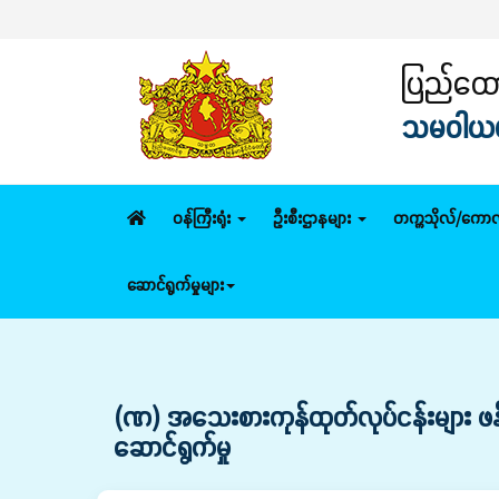
ပြည်ထောင
သမဝါယမနှ
ဝန်ကြီးရုံး
ဦးစီးဌာနများ
တက္ကသိုလ်/ကောလ
ဆောင်ရွက်မှုများ
(ဏ) အသေးစားကုန်ထုတ်လုပ်ငန်းများ ဖန်
ဆောင်ရွက်မှု