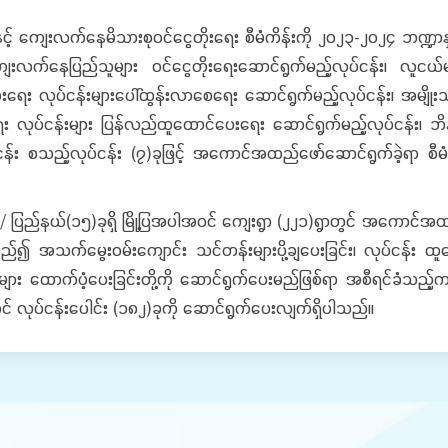
နှင့် ကျေးလက်နေမိသားစုဝင်ငွေတိုးရေး စီမံကိန်းကို ၂၀၂၃-၂၀၂၄ ဘဏ္
ျေးလက်နေပြည်သူများ ဝင်ငွေတိုးရေးဆောင်ရွက်မည့်လုပ်ငန်း၊ လူငယ်မ
းရေး လုပ်ငန်းများပေါ်ထွန်းလာစေရေး ဆောင်ရွက်မည့်လုပ်ငန်း၊ အမျို
 လုပ်ငန်းများ ပြန်လည်ထူထောင်ပေးရေး ဆောင်ရွက်မည့်လုပ်ငန်း၊ ဘိန်း
ပ်ငန်း စသည့်လုပ်ငန်း (၇)ခုဖြင့် အကောင်အထည်ဖော်ဆောင်ရွက်ခဲ့ရာ စီမံ
နယ်(၁၅)ခုရှိ မြို့ပြအပါအဝင် ကျေးရွာ (၂၂၁)ရွာတွင် အကောင်အထည်ဖ
်၍ အသက်မွေးဝမ်းကျောင်း သင်တန်းများပို့ချပေးခြင်း၊ လုပ်ငန်း ထူ
များ ထောက်ပံ့ပေးခြင်းတို့ကို ဆောင်ရွက်ပေးမည်ဖြစ်ရာ အစီရင်ခံသည့
င် လုပ်ငန်းပေါင်း (၁၈၂)ခုကို ဆောင်ရွက်ပေးလျက်ရှိပါသည်။