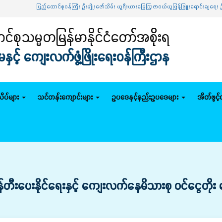
ပြည်ထောင်စုဝန်ကြီး ဦးမျိုးဇော်သိမ်း ယူရီးယားမြေဩဇာဝယ်ယူဖြန့်ဖြူးရောင်းချရေး ဦ
်စုသမ္မတမြန်မာနိုင်ငံတော်အစိုးရ
င့် ကျေးလက်ဖွံ့ဖြိုးရေးဝန်ကြီးဌာန
ိပ်များ
သင်တန်းကျောင်းများ
ဥပဒေနှင့်နည်းဥပဒေများ
အိတ်ဖွင့
တီးပေးနိုင်ရေးနှင့် ကျေးလက်နေမိသားစု ဝင်ငွေတိ