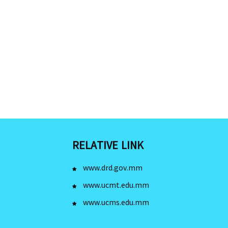
RELATIVE LINK
www.drd.gov.mm
www.ucmt.edu.mm
www.ucms.edu.mm