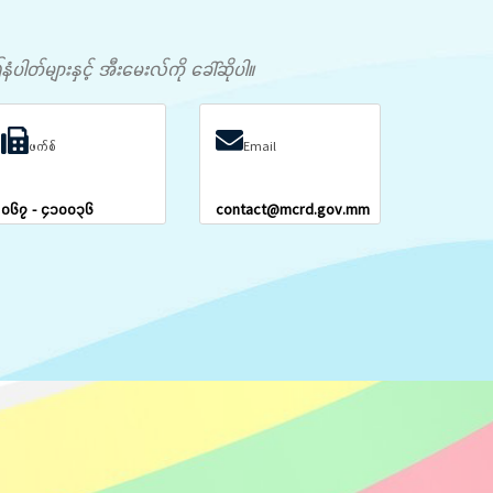
တ်များနှင့် အီးမေးလ်ကို ခေါ်ဆိုပါ။
ဖက်စ်
Email
၀၆၇ - ၄၁၀၀၃၆
contact@mcrd.gov.mm