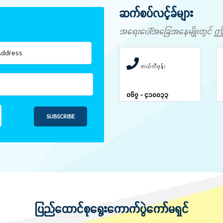
ဆက်စပ်လင့်ခ်များ
အရေးပေါ်အခြေအနေမျိုးတွင် ဤနံပါ
တယ်လီဖုန်း
၀၆၇ - ၄၁၀၀၃၃
SUBSCRIBE
ပြည်ထောင်စုရွေးကောက်ပွဲကော်မရှင်